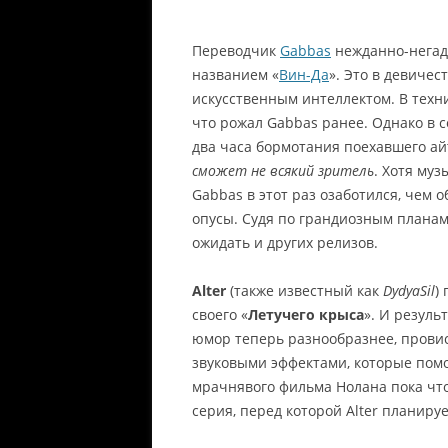
Переводчик
Gabbas
нежданно-негад
названием «
Вин-Да
». Это в девичест
искусственным интеллектом. В техн
что рожал Gabbas ранее. Однако в 
два часа бормотания поехавшего а
сможет не всякий зритель
. Хотя му
Gabbas в этот раз озаботился, чем о
опусы. Судя по грандиозным планам 
ожидать и других релизов.
Alter
(также известный как
DydyaSil
)
своего «
Летучего крыса
». И резуль
юмор теперь разнообразнее, провис
звуковыми эффектами, которые помо
мрачнявого фильма Нолана пока чт
серия, перед которой Alter планиру