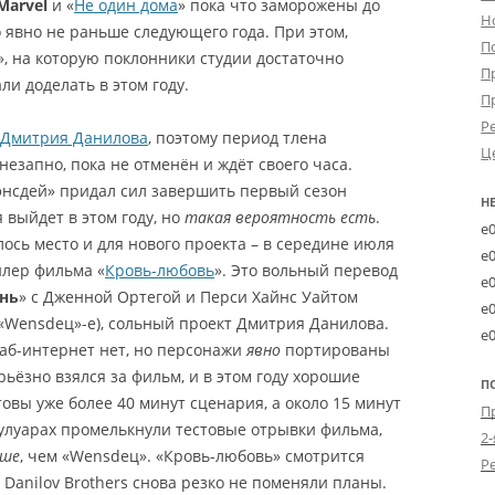
Marvel
и «
Не один дома
» пока что заморожены до
Н
о явно не раньше следующего года. При этом,
П
», на которую поклонники студии достаточно
П
ли доделать в этом году.
П
Р
Дмитрия Данилова
, поэтому период тлена
Ц
внезапно, пока не отменён и ждёт своего часа.
энсдей» придал сил завершить первый сезон
Н
я выйдет в этом году, но
такая вероятность есть
.
e
ось место и для нового проекта – в середине июля
e
йлер фильма «
Кровь-любовь
». Это вольный перевод
e
ень
» с Дженной Ортегой и Перси Хайнс Уайтом
e
 «Wensdeц»-е), сольный проект Дмитрия Данилова.
e
аб-интернет нет, но персонажи
явно
портированы
рьёзно взялся за фильм, и в этом году хорошие
П
овы уже более 40 минут сценария, а около 15 минут
улуарах промелькнули тестовые отрывки фильма,
2-
чше
, чем «Wensdeц». «Кровь-любовь» смотрится
 Danilov Brothers снова резко не поменяли планы.