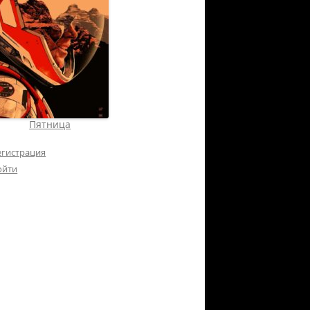
Пятница
егистрация
ойти