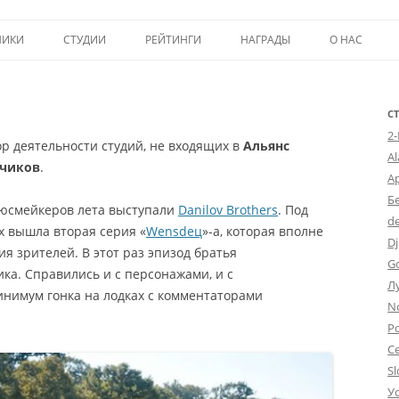
Перейти к содержимому
НИКИ
СТУДИИ
РЕЙТИНГИ
НАГРАДЫ
О НАС
ТОП-50
ПОМОЩЬ А
КРИТИКА
ВСТУПЛЕНИЕ
С
2
р деятельности студий, не входящих в
Альянс
ИСТОРИЯ А
A
дчиков
.
А
Б
ьюсмейкеров лета выступали
Danilov Brothers
. Под
d
х вышла вторая серия «
Wensdeц
»-а, которая вполне
Dj
ия зрителей.
В этот раз эпизод братья
G
ка. Справились и с персонажами, и с
Л
инимум гонка на лодках с комментаторами
N
Po
С
Sl
У