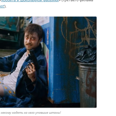
st’
).
 некому надеть на него упавшие штаны!