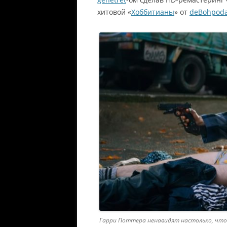
хитовой «
Хоббитианы
» от
deBohpoda
Гарри Поттера ненавидят настолько, что