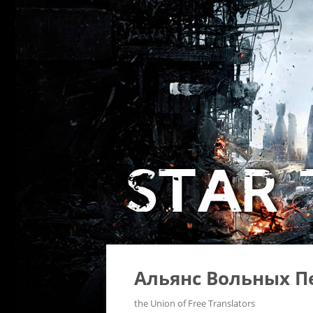
Альянс Вольных П
the Union of Free Translators