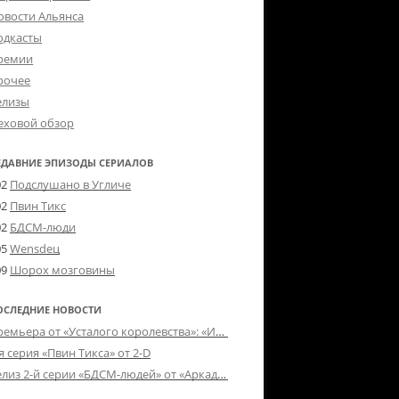
овости Альянса
одкасты
ремии
рочее
елизы
еховой обзор
ЕДАВНИЕ ЭПИЗОДЫ СЕРИАЛОВ
02
Подслушано в Угличе
02
Пвин Тикс
02
БДСМ-люди
05
Wensdeц
09
Шорох мозговины
ОСЛЕДНИЕ НОВОСТИ
Премьера от «Усталого королевства»: «Игорь начал»
я серия «Пвин Тикса» от 2-D
Релиз 2-й серии «БДСМ-людей» от «Аркада Фильм»