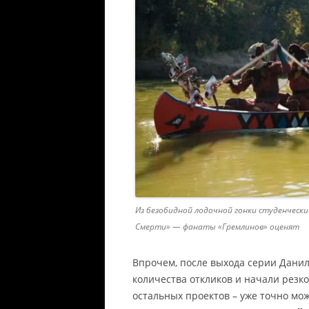
Из безобидной лодочной гонки студенческ
Смерти» — фанаты «Гремлинов» оценят
Впрочем, после выхода серии Данил
количества откликов и начали резк
остальных проектов – уже точно мо