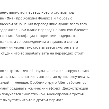
анно выпустил перевод нового фильма под
ве «
Она
» про Хоакина Феникса и любовь с
ическом отношении перевод явно лучше всего того,
содержательном плане перевод не слишком блещет:
йтишника Бонифация с гаджетами выдержать
зыкальным сопровождением и звуковым фоном
блегчил жизнь тем, кто пытается смотреть его
студии что-то зарабатывать на переводах, стоит
 после трёхмесячной паузы зарелизил вторую серию
тат весьма впечатляет: автор стал лучше озвучивать,
аний — меньше. Особенно круто Alter работает со
гают создавать комический эффект. Деконструкция
о получается симпатичной. Анонсирована третья
ет выпустить что-то в другом формате.