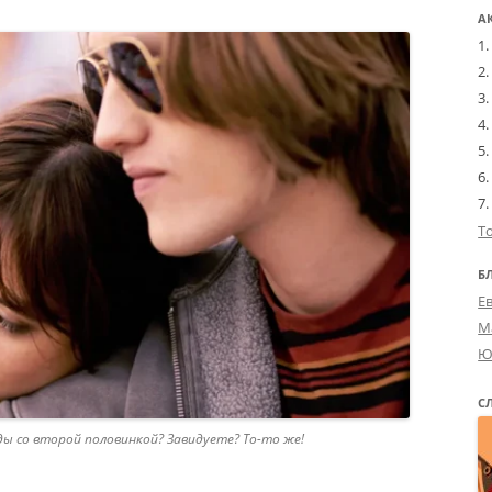
А
Т
Б
Е
М
Ю
С
ы со второй половинкой? Завидуете? То-то же!