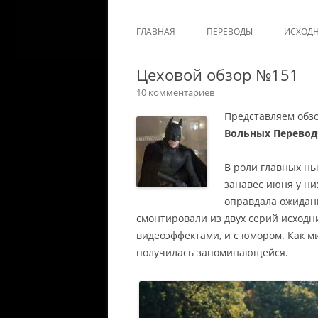
ГЛАВНАЯ
ПЕРЕВОДЫ
ИСХОД
Цеховой обзор №151
10 комментариев
Представляем обзо
Вольных Перево
В роли главных н
занавес июня у ни
оправдала ожидан
смонтировали из двух серий исходни
видеоэффектами, и с юмором. Как м
получилась запоминающейся.