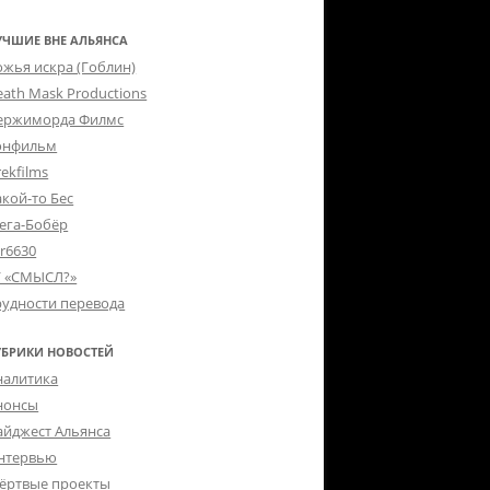
УЧШИЕ ВНЕ АЛЬЯНСА
ожья искра (Гоблин)
eath Mask Productions
ержиморда Филмс
онфильм
ekfilms
акой-то Бес
ега-Бобёр
er6630
Г «СМЫСЛ?»
рудности перевода
УБРИКИ НОВОСТЕЙ
налитика
нонсы
айджест Альянса
нтервью
ёртвые проекты