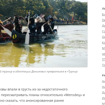
Л
Б
D
Д
Г
Gr
К
М
s
Т
Т
ий турнир в адаптации Даниловых превратился в «Турнир
Р
А
А
овы впали в грусть из-за недостаточного
Д
о пересматривать планы относительно «Wensdeц» и
И
жно сказать, что анонсированная ранее
М