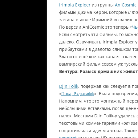
Irimpia Exploer
из группы
AniCosmic
фильмы Джима Керри, которые
и та
зачина в июле Иримпий вывалил п
По версии AniCosmic это теперь «
Чь
Если смотреть эти фильмы, то можно
далеко. Озвучивать Irimpia Exploer 
прибаутками в диалогах слишком то
Златого» ещё кое-как канает в качес
вампирский фильм совсем уж тусклый
Вентура: Розыск домашних живо
Djin Tolik
, подержав как следует в п
«
Пока, Рэдклифф
». Были подозрения, 
Напомним, что это монтажный пере
небольшими вставками, посвящённы
палок. Местами Djin Tolik-у удались
текстовыми комментариями «
от зав
сопротивлялся идеям автора. Также 
genetret
-ом сделав HD-ремастеринг 