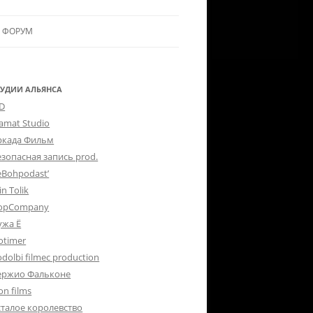
ФОРУМ
ЛЬЯНСУ
 В АЛЬЯНС
ТУДИИ АЛЬЯНСА
-D
ЛЬЯНСА
lamat Studio
ркада Фильм
езопасная запись prod.
eBohpodast’
in Tolik
opCompany
ужа Ё
otimer
dolbi filmec production
ержио Фальконе
on films
сталое королевство