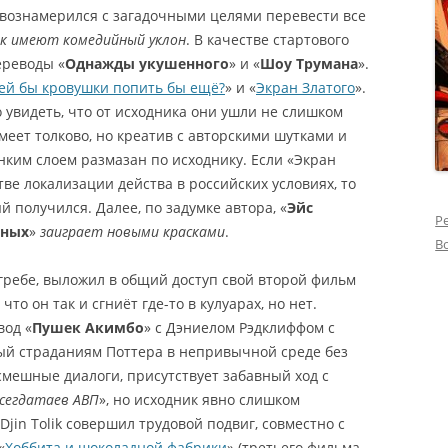
вознамерился с загадочными целями перевести все
к имеют комедийный уклон
. В качестве стартового
ереводы «
Однажды укушенного
» и «
Шоу Трумана
».
ей бы кровушки попить бы ещё?
» и «
Экран Златого
».
 увидеть, что от исходника они ушли не слишком
умеет толково, но креатив с авторскими шутками и
нким слоем размазан по исходнику. Если «Экран
тве локализации действа в российских условиях, то
 получился. Далее, по задумке автора, «
Эйс
Р
тных
»
заиграет новыми красками
.
В
огребе, выложил в общий доступ свой второй фильм
что он так и сгниёт где-то в кулуарах, но нет.
вод «
Пушек Акимбо
» с Дэниелом Рэдклиффом с
й страданиям Поттера в непривычной среде без
 смешные диалоги, присутствует забавный ход с
сегдатаев АВП
», но исходник явно слишком
Djin Tolik совершил трудовой подвиг, совместно с
«
Хоббита и шоколадной фабрики
» (третьего фильма