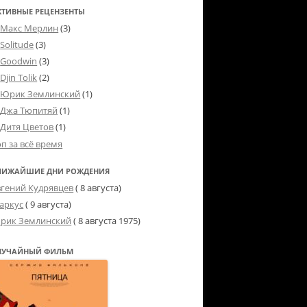
КТИВНЫЕ РЕЦЕНЗЕНТЫ
Макс Мерлин
(3)
Solitude
(3)
Goodwin
(3)
Djin Tolik
(2)
Юрик Землинский
(1)
Джа Тюпитяй
(1)
Дитя Цветов
(1)
оп за всё время
ЛИЖАЙШИЕ ДНИ РОЖДЕНИЯ
вгений Кудрявцев
( 8 августа)
аркус
( 9 августа)
рик Землинский
(
8 августа 1975
)
ЛУЧАЙНЫЙ ФИЛЬМ