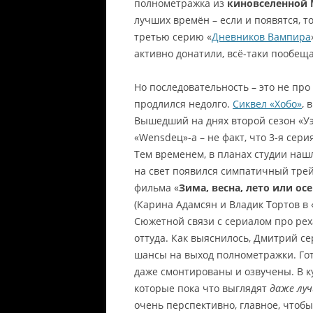
полнометражка из
киновселенной 
лучших времён – если и появятся, т
третью серию «
Дневников Вампира
активно донатили, всё-таки пообеща
Но последовательность – это не про
продлился недолго.
Сиквел «Хобо»
, 
Вышедший на днях второй сезон «У
«Wensdeц»-а – не факт, что 3-я сери
Тем временем, в планах студии нашл
на свет появился симпатичный тре
фильма «
Зима, весна, лето или ос
(Карина Адамсян и Владик Тортов в
Сюжетной связи с сериалом про рех
оттуда. Как выяснилось, Дмитрий се
шансы на выход полнометражки. Гот
даже смонтированы и озвучены. В к
которые пока что выглядят
даже лу
очень перспективно, главное, чтобы