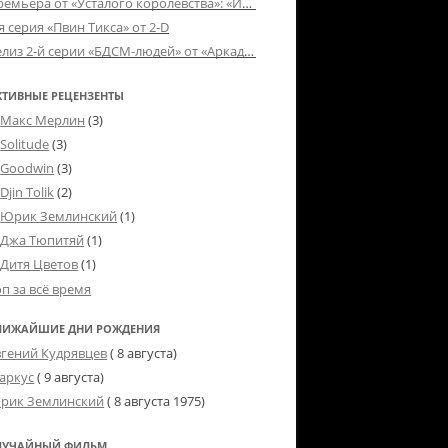
Премьера от «Усталого королевства»: «Игорь начал»
я серия «Пвин Тикса» от 2-D
Релиз 2-й серии «БДСМ-людей» от «Аркада Фильм»
КТИВНЫЕ РЕЦЕНЗЕНТЫ
Макс Мерлин
(3)
Solitude
(3)
Goodwin
(3)
Djin Tolik
(2)
Юрик Землинский
(1)
Джа Тюпитяй
(1)
Дитя Цветов
(1)
оп за всё время
ЛИЖАЙШИЕ ДНИ РОЖДЕНИЯ
вгений Кудрявцев
( 8 августа)
аркус
( 9 августа)
рик Землинский
(
8 августа 1975
)
ЛУЧАЙНЫЙ ФИЛЬМ