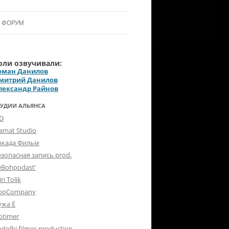
ФОРУМ
ЛЬЯНСУ
оли озвучивали:
 В АЛЬЯНС
оман Данилов
митрий Данилов
ЛЬЯНСА
лександр Райнов
ТУДИИ АЛЬЯНСА
-D
lamat Studio
ркада Фильм
езопасная запись prod.
eBohpodast’
in Tolik
opCompany
ужа Ё
otimer
dolbi filmec production