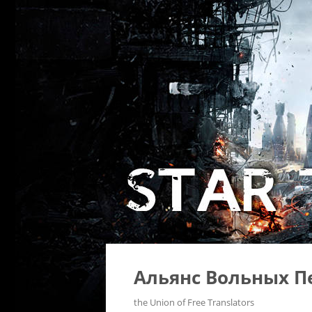
Альянс Вольных П
the Union of Free Translators