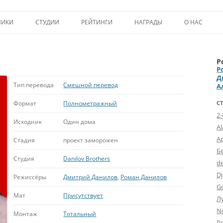
Перейти к содержимому
НИКИ
СТУДИИ
РЕЙТИНГИ
НАГРАДЫ
О НАС
ТОП-50
ПОМОЩЬ А
Р
КРИТИКА
ВСТУПЛЕНИЕ
Р
Д
ИСТОРИЯ А
Тип перевода
Смешной перевод
А
Формат
Полнометражный
С
2
Исходник
Один дома
A
А
Стадия
проект заморожен
Б
Студия
Danilov Brothers
d
Dj
Режиссёры
Дмитрий Данилов
,
Роман Данилов
G
Мат
Присутствует
Л
N
Монтаж
Тотальный
Po