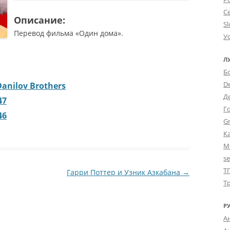
С
Описание:
Sl
Перевод фильма «Один дома».
У
Л
Б
D
anilov Brothers
Д
47
Г
46
Gr
К
М
s
Т
Гарри Поттер и Узник Азкабана
→
Т
Р
А