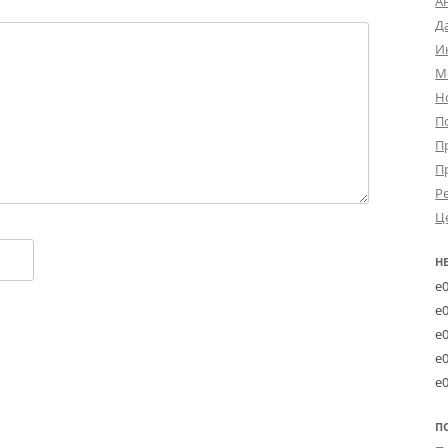
А
Д
И
М
Н
П
П
П
Р
Ц
Н
e
e
e
e
e
П