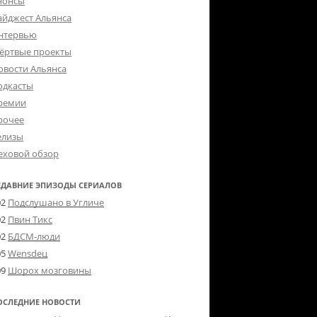
нонсы
айджест Альянса
нтервью
ёртвые проекты
овости Альянса
одкасты
ремии
рочее
елизы
еховой обзор
ЕДАВНИЕ ЭПИЗОДЫ СЕРИАЛОВ
02
Подслушано в Угличе
02
Пвин Тикс
02
БДСМ-люди
05
Wensdeц
09
Шорох мозговины
ОСЛЕДНИЕ НОВОСТИ