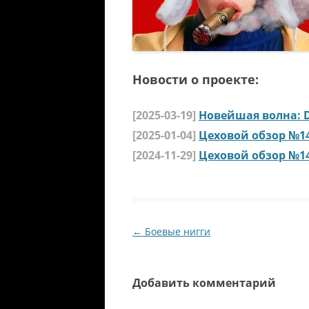
Новости о проекте:
[2025-03-19]
Новейшая волна: D
[2025-01-04]
Цеховой обзор №1
[2024-11-29]
Цеховой обзор №1
Навигация по записям
←
Боевые нигги
Добавить комментарий