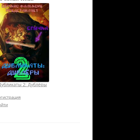
Дубликаты 2: Дублёры
егистрация
ойти