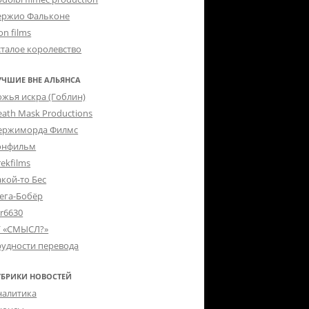
ержио Фальконе
on films
сталое королевство
УЧШИЕ ВНЕ АЛЬЯНСА
ожья искра (Гоблин)
eath Mask Productions
ержиморда Филмс
онфильм
ekfilms
акой-то Бес
ега-Бобёр
er6630
Г «СМЫСЛ?»
рудности перевода
УБРИКИ НОВОСТЕЙ
налитика