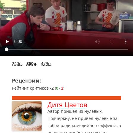
240p
,
360p
,
479p
Рецензии:
Рейтинг критиков
-2
(
0
-
2
)
Дитя Цветов
Автор пришёл из нулевых.
Подчеркну, не привёл нулевые за
собой ради комедийного эффекта, а
реально припёрся из них, из