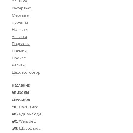
Альянса
Интервью
Мёртвые
проекты
Новости
Альянса
Подкасты
Премии
Прочее
Релизы
Цеховой обзор
НЕДАВНИЕ
ЭПИЗОДЫ
СЕРИАЛОВ
e02
Пвин Тикс
e02
БДСМ-люди
e05
Wensdeц
e09
Шорох мозговины