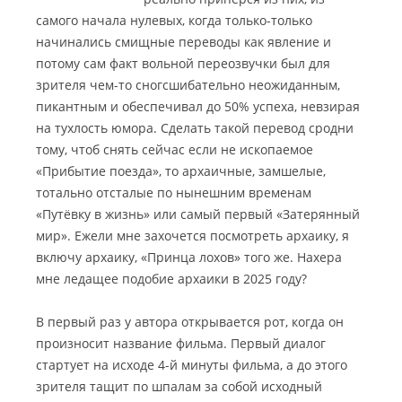
самого начала нулевых, когда только-только
начинались смищные переводы как явление
и
потому сам факт вольной переозвучки был для
зрителя чем-то сногсшибательно неожиданным,
пикантным и обеспечивал до 50% успеха, невзирая
на тухлость юмора. Сделать такой перевод сродни
тому, чтоб снять сейчас если не ископаемое
«Прибытие поезда», то архаичные, замшелые,
тотально отсталые по нынешним временам
«Путёвку в жизнь» или самый первый «Затерянный
мир». Ежели мне захочется посмотреть архаику, я
включу архаику, «Принца лохов» того же. Нахера
мне ледащее подобие архаики в 2025 году?
В первый раз у автора открывается рот, когда он
произносит название фильма. Первый диалог
стартует на исходе 4-й минуты фильма, а до этого
зрителя тащит по шпалам за собой исходный