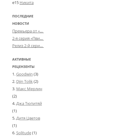
e15
Никита
ПОСЛЕДНИЕ
НОВОСТИ
Премьера от «Усталого королевства»: «Игорь начал»
2-я серия «Пвин Тикса» от 2-D
Релиз 2-й серии «БДСМ-людей» от «Аркада Фильм»
АКТИВНЫЕ
РЕЦЕНЗЕНТЫ
Goodwin
(3)
Djin Tolik
(2)
Макс Мерлин
(2)
Джа Тюпитяй
(1)
Дитя Цветов
(1)
Solitude
(1)