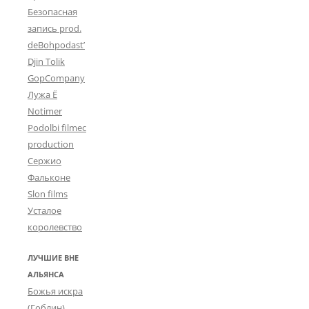
Безопасная
запись prod.
deBohpodast’
Djin Tolik
GopCompany
Лужа Ё
Notimer
Podolbi filmec
production
Сержио
Фальконе
Slon films
Усталое
королевство
ЛУЧШИЕ ВНЕ
АЛЬЯНСА
Божья искра
(Гоблин)