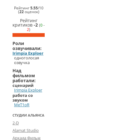
Рейтинг
5.55
/
10
(
22
оценок)
Рейтинг
критиков
-2
(
0
-
2
)
Роли
озвучивали:
Irimpia Exploer
одноголосая
озвучка
Над
фильмом
работали:
сценарий
Irimpia Exploer
работа со
звуком
MeT1oR
СТУДИИ АЛЬЯНСА
2-D
Alamat Studio
Аркада Фильм