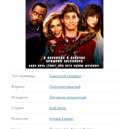
Тип перевода
Смешной перевод
Формат
Полнометражный
Исходник
Однажды укушенный
Студия
AniCosmic
Режиссёр
Irimpia Exploer