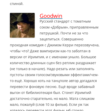
спиной.
Goodwin
Русский стандарт с томатным
соком «Добрым», приправленным
петрушкой. Почти не за что
зацепиться. Совершенно
проходная комедия с Джимом Керри переозвучена,
чтобы что? Даже вампиризм как-то заболтан в
версии от Иримпия, и с именами уныло. Большое
количество длинных сцен без реплик раздражает
(не только в начале).
Надо резать или заполнять
пустоты своим голосом/звуковыми эффектами/чем-
то ещё. Хорошо хоть на танцполе автор догадался
перевести фоновую песню. Ещё вроде забавный
выгон от бибилиотекаря был. Стонет Иримпий
достаточно старательно, но мало. Мата слишком
мало, пожалуй (слов 10 за фильм). Если уж так
хотелось перевести этот фильм, мб стоило