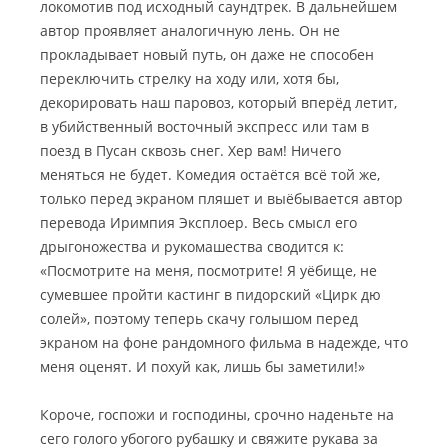
локомотив под исходный саундтрек. В дальнейшем
автор проявляет аналогичную лень. Он не
прокладывает новый путь, он даже не способен
переключить стрелку на ходу или, хотя бы,
декорировать наш паровоз, который вперёд летит,
в убийственный восточный экспресс или там в
поезд в Пусан сквозь снег. Хер вам! Ничего
меняться не будет. Комедия остаётся всё той же,
только перед экраном пляшет и выёбывается автор
перевода Иримпия Эксплоер. Весь смысл его
дрыгоножества и рукомашества сводится к:
«Посмотрите на меня, посмотрите! Я уёбище, не
сумевшее пройти кастинг в пидорский «Цирк дю
солей», поэтому теперь скачу голышом перед
экраном на фоне рандомного фильма в надежде, что
меня оценят. И похуй как, лишь бы заметили!»
Короче, госпожи и господины, срочно наденьте на
сего голого убогого рубашку и свяжите рукава за