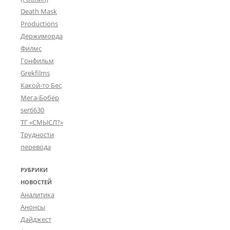
Death Mask
Productions
Держиморда
Филмс
Гонфильм
Grekfilms
Какой-то Бес
Мега-Бобёр
ser6630
ТГ «СМЫСЛ?»
Трудности
перевода
РУБРИКИ
НОВОСТЕЙ
Аналитика
Анонсы
Дайджест