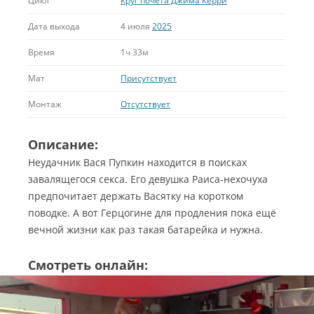
Цикл
Круг почёта Джима Керри
Дата выхода
4 июля
2025
Время
1ч 33м
Мат
Присутствует
Монтаж
Отсутствует
Описание:
Неудачник Вася Пупкин находится в поисках
завалящегося секса. Его девушка Раиса-нехочуха
предпочитает держать Васятку на коротком
поводке. А вот Герцогине для продления пока ещё
вечной жизни как раз такая батарейка и нужна.
Смотреть онлайн: