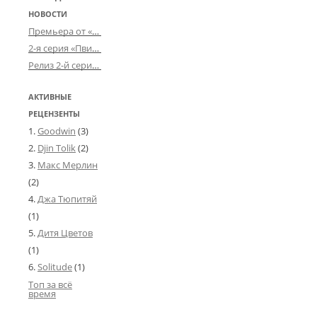
НОВОСТИ
Премьера от «Усталого королевства»: «Игорь начал»
2-я серия «Пвин Тикса» от 2-D
Релиз 2-й серии «БДСМ-людей» от «Аркада Фильм»
АКТИВНЫЕ
РЕЦЕНЗЕНТЫ
Goodwin
(3)
Djin Tolik
(2)
Макс Мерлин
(2)
Джа Тюпитяй
(1)
Дитя Цветов
(1)
Solitude
(1)
Топ за всё
время