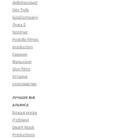
deBohpodast’
Djin Tolik
GopCompany
Лужа Ё
Notimer
Podolbi filmec
production
Сержио
Фальконе
Slon films
Усталое
королевство
ЛУЧШИЕ ВНЕ
АЛЬЯНСА
Божья искра
(Гоблин)
Death Mask
Productions