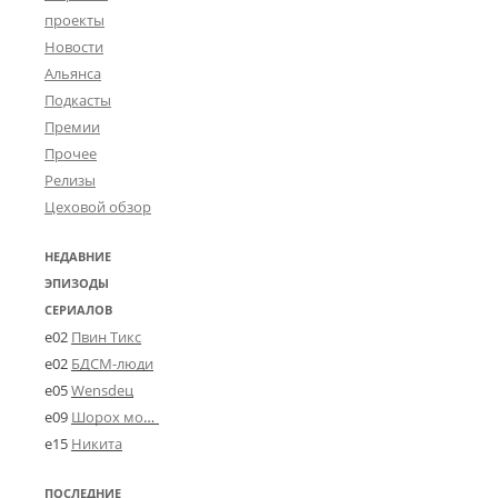
проекты
Новости
Альянса
Подкасты
Премии
Прочее
Релизы
Цеховой обзор
НЕДАВНИЕ
ЭПИЗОДЫ
СЕРИАЛОВ
e02
Пвин Тикс
e02
БДСМ-люди
e05
Wensdeц
e09
Шорох мозговины
e15
Никита
ПОСЛЕДНИЕ