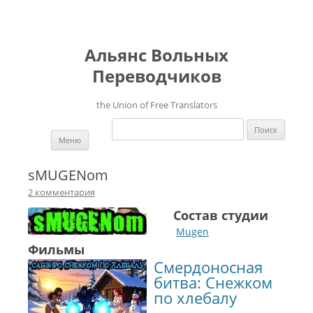
Альянс Вольных
Переводчиков
the Union of Free Translators
Найти:
Перейти к содержимому
Меню
sMUGENom
2 комментария
Состав студии
Mugen
Фильмы
Смердоносная
битва: Снежком
по хлебалу