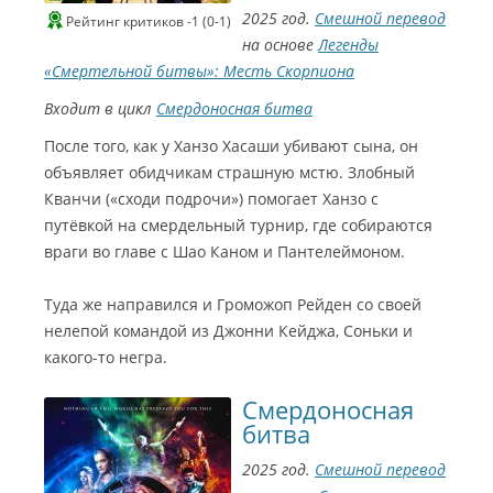
2025 год.
Смешной перевод
Рейтинг критиков -1 (0-1)
на основе
Легенды
«Смертельной битвы»: Месть Скорпиона
Входит в цикл
Смердоносная битва
После того, как у Ханзо Хасаши убивают сына, он
объявляет обидчикам страшную мстю. Злобный
Кванчи («сходи подрочи») помогает Ханзо с
путёвкой на смердельный турнир, где собираются
враги во главе с Шао Каном и Пантелеймоном.
Туда же направился и Громожоп Рейден со своей
нелепой командой из Джонни Кейджа, Соньки и
какого-то негра.
Смердоносная
битва
2025 год.
Смешной перевод