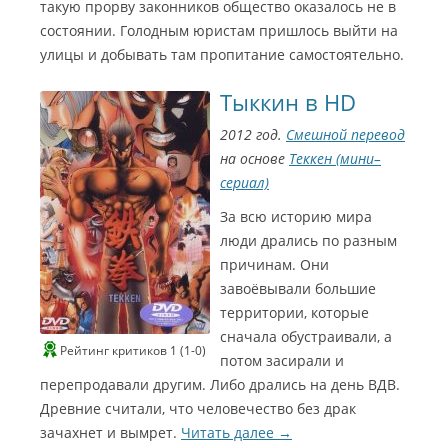
такую прорву законников общество оказалось не в
состоянии. Голодным юристам пришлось выйти на
улицы и добывать там пропитание самостоятельно.
Тыккин в HD
2012 год.
Смешной перевод
на основе
Теккен (мини–
сериал)
За всю историю мира
люди дрались по разным
причинам. Они
завоёвывали большие
территории, которые
сначала обустраивали, а
Рейтинг критиков 1 (1-0)
потом засирали и
перепродавали другим. Либо дрались на день ВДВ.
Древние считали, что человечество без драк
зачахнет и вымрет.
Читать далее
→