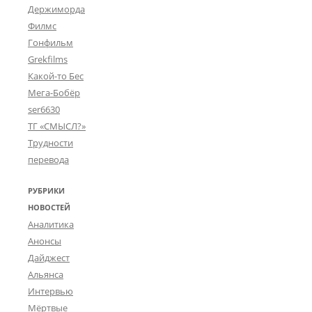
Держиморда
Филмс
Гонфильм
Grekfilms
Какой-то Бес
Мега-Бобёр
ser6630
ТГ «СМЫСЛ?»
Трудности
перевода
РУБРИКИ
НОВОСТЕЙ
Аналитика
Анонсы
Дайджест
Альянса
Интервью
Мёртвые