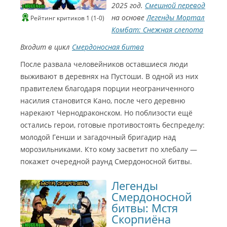
2025 год.
Смешной перевод
на основе
Легенды Мортал
Рейтинг критиков 1 (1-0)
Комбат: Снежная слепота
Входит в цикл
Смердоносная битва
После развала человейников оставшиеся люди
выживают в деревнях на Пустоши. В одной из них
правителем благодаря порции неограниченного
насилия становится Кано, после чего деревню
нарекают Чернодраконском. Но поблизости ещё
остались герои, готовые противостоять беспределу:
молодой Генши и загадочный бригадир над
морозильниками. Кто кому засветит по хлебалу —
покажет очередной раунд Смердоносной битвы.
Легенды
Смердоносной
битвы: Мстя
Скорпиёна