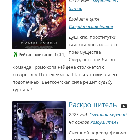
на основе
Смертельная
битва
Входит в цикл
Смердоносная битва
Душ, спа, проститутки,
тайский массаж — это
преимущества
Рейтинг критиков -1 (0-1)
Смердоносной битвы.
Команда Громожопа Рейдена столкнётся с
коварством Пантелеймона Шаньсунговича и его
подопечных. Вьетконгская сила решит судьбу
турнира!
Раскрошитель
2025 год.
Смешной перевод
на основе
Разрушитель
Смешной перевод фильма