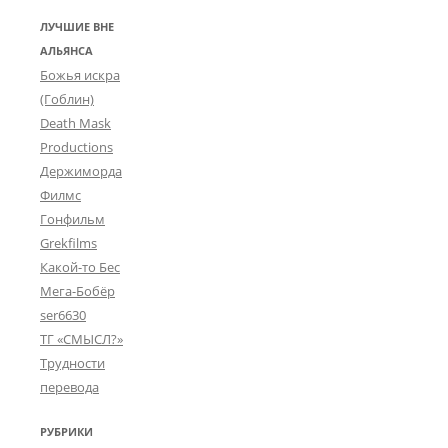
ЛУЧШИЕ ВНЕ
АЛЬЯНСА
Божья искра
(Гоблин)
Death Mask
Productions
Держиморда
Филмс
Гонфильм
Grekfilms
Какой-то Бес
Мега-Бобёр
ser6630
ТГ «СМЫСЛ?»
Трудности
перевода
РУБРИКИ