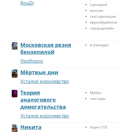
RouDi
сценарий
монтаж
текстуризация
звукообработка
саунд-дизайн
Московская резня
в эпизодах
бензопилой
Уроборос
Мёртвые дни
Усталое королевство
Теория
Майкл
аналогового
текстуры
домогательства
Усталое королевство
Никита
Азрет (15)