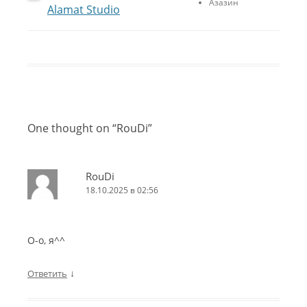
Азазин
Alamat Studio
One thought on “
RouDi
”
RouDi
18.10.2025 в 02:56
О-о, я^^
↓
Ответить