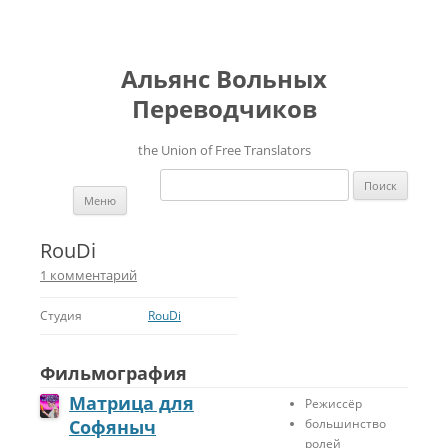
Альянс Вольных
Переводчиков
the Union of Free Translators
Найти:
Перейти к содержимому
Меню
RouDi
1 комментарий
Студия
RouDi
Фильмография
Матрица для
Режиссёр
Софяныч
большинство
ролей