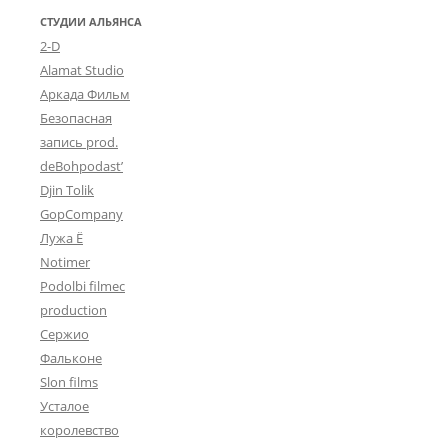
СТУДИИ АЛЬЯНСА
2-D
Alamat Studio
Аркада Фильм
Безопасная
запись prod.
deBohpodast’
Djin Tolik
GopCompany
Лужа Ё
Notimer
Podolbi filmec
production
Сержио
Фальконе
Slon films
Усталое
королевство