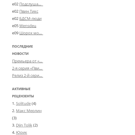
e02
Подслушано в Угличе
e02
Пвин Тикс
e02
БДСМ-люди
e05
Wensdeц
e09
Шорох мозговины
ПОСЛЕДНИЕ
НОВОСТИ
Премьера от «Усталого королевства»: «Игорь начал»
2-я серия «Пвин Тикса» от 2-D
Релиз 2-й серии «БДСМ-людей» от «Аркада Фильм»
АКТИВНЫЕ
РЕЦЕНЗЕНТЫ
Solitude
(4)
Макс Мерлин
(3)
Djin Tolik
(2)
Юрик