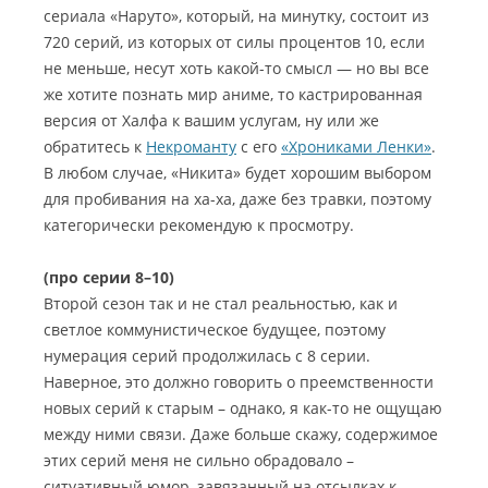
сериала «Наруто», который, на минутку, состоит из
720 серий, из которых от силы процентов 10, если
не меньше, несут хоть какой-то смысл — но вы все
же хотите познать мир аниме, то кастрированная
версия от Халфа к вашим услугам, ну или же
обратитесь к
Некроманту
с его
«Хрониками Ленки»
.
В любом случае, «Никита» будет хорошим выбором
для пробивания на ха-ха, даже без травки, поэтому
категорически рекомендую к просмотру.
(про серии 8–10)
Второй сезон так и не стал реальностью, как и
светлое коммунистическое будущее, поэтому
нумерация серий продолжилась с 8 серии.
Наверное, это должно говорить о преемственности
новых серий к старым – однако, я как-то не ощущаю
между ними связи. Даже больше скажу, содержимое
этих серий меня не сильно обрадовало –
ситуативный юмор, завязанный на отсылках к