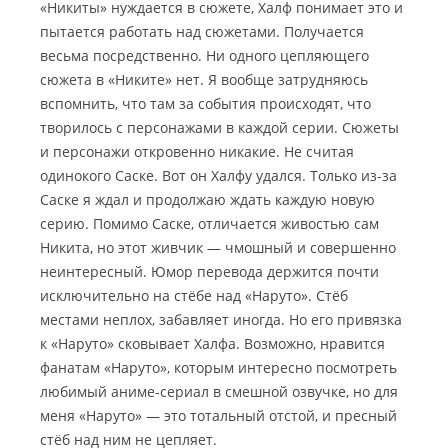
«Никиты» нуждается в сюжете, Халф понимает это и
пытается работать над сюжетами. Получается
весьма посредственно. Ни одного цепляющего
сюжета в «Никите» нет. Я вообще затрудняюсь
вспомнить, что там за события происходят, что
творилось с персонажами в каждой серии. Сюжеты
и персонажи откровенно никакие. Не считая
одинокого Саске. Вот он Халфу удался. Только из-за
Саске я ждал и продолжаю ждать каждую новую
серию. Помимо Саске, отличается живостью сам
Никита, но этот живчик — чмошный и совершенно
неинтересный. Юмор перевода держится почти
исключительно на стёбе над «Наруто». Стёб
местами неплох, забавляет иногда. Но его привязка
к «Наруто» сковывает Халфа. Возможно, нравится
фанатам «Наруто», которым интересно посмотреть
любимый аниме-сериал в смешной озвучке, но для
меня «Наруто» — это тотальный отстой, и пресный
стёб над ним не цепляет.