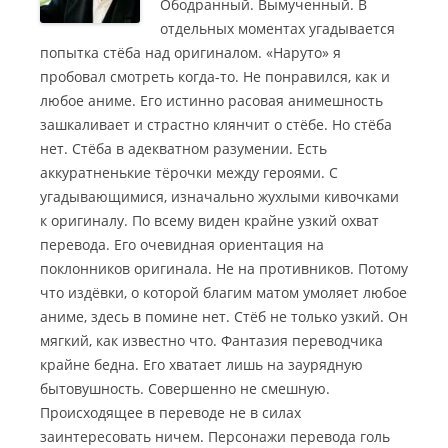
Ободранный. Вымученный. В
отдельных моментах угадывается
попытка стёба над оригиналом. «Наруто» я
пробовал смотреть когда-то. Не понравился, как и
любое аниме.
Его истинно расовая анимешность
зашкаливает и страстно клянчит о стёбе. Но стёба
нет. Стёба в адекватном разумении. Есть
аккуратненькие тёрочки между героями. С
угадывающимися, изначально жухлыми кивочками
к оригиналу. По всему виден крайне узкий охват
перевода. Его очевидная ориентация на
поклонников оригинала. Не на противников. Потому
что издёвки, о которой благим матом умоляет любое
аниме, здесь в помине нет. Стёб не только узкий. Он
мягкий, как известно что. Фантазия переводчика
крайне бедна. Его хватает лишь на заурядную
бытовушность. Совершенно не смешную.
Происходящее в переводе не в силах
заинтересовать ничем. Персонажи перевода голь