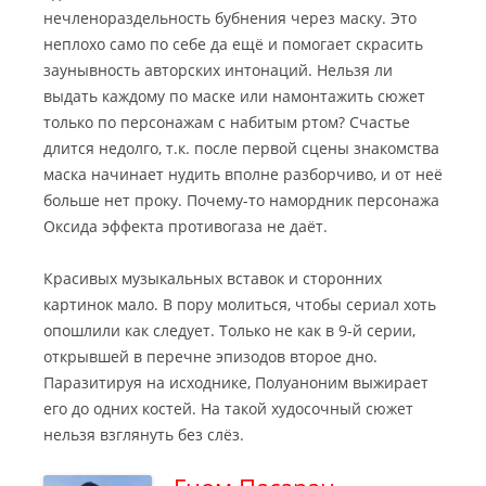
нечленораздельность бубнения через маску. Это
неплохо само по себе да ещё и помогает скрасить
заунывность авторских интонаций. Нельзя ли
выдать каждому по маске или намонтажить сюжет
только по персонажам с набитым ртом? Счастье
длится недолго, т.к. после первой сцены знакомства
маска начинает нудить вполне разборчиво, и от неё
больше нет проку. Почему-то намордник персонажа
Оксида эффекта противогаза не даёт.
Красивых музыкальных вставок и сторонних
картинок мало. В пору молиться, чтобы сериал хоть
опошлили как следует. Только не как в 9-й серии,
открывшей в перечне эпизодов второе дно.
Паразитируя на исходнике, Полуаноним выжирает
его до одних костей. На такой худосочный сюжет
нельзя взглянуть без слёз.