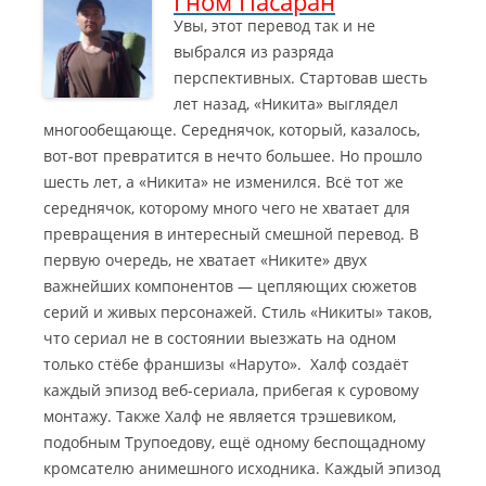
Гном Пасаран
Увы, этот перевод так и не
выбрался из разряда
перспективных. Стартовав шесть
лет назад, «Никита» выглядел
многообещающе. Середнячок, который, казалось,
вот-вот превратится в нечто большее. Но прошло
шесть лет, а «Никита» не изменился
. Всё тот же
середнячок, которому много чего не хватает для
превращения в интересный смешной перевод. В
первую очередь, не хватает «Никите» двух
важнейших компонентов — цепляющих сюжетов
серий и живых персонажей. Стиль «Никиты» таков,
что сериал не в состоянии выезжать на одном
только стёбе франшизы «Наруто». Халф создаёт
каждый эпизод веб-сериала, прибегая к суровому
монтажу. Также Халф не является трэшевиком,
подобным Трупоедову, ещё одному беспощадному
кромсателю анимешного исходника. Каждый эпизод