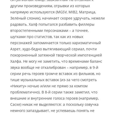
другим произведениям, отрывки из которых
напрямую используются (MGSV, MIB2, Матрица,
Зелёный слоник), начинает скорее удручать, нежели
радовать. Халф попытался разбавить филлеры
второстепенными персонажами – а точнее,
шутками про статистов, так как из новых
персонажей запоминается только харизматичный
Азрет, худо-бедно вытягивающий сериал, почти
похороненный затяжной творческой импотенцией
Халфа. Не могу не заметить, что временами баланс
звука вообще не откалиброван – например, в 9-й
серии речь героев громче вставок из фильмов, но
тише музыкальных вставок (из-за чего смотреть
«Никиту» ночью и/или не прямо за компом
проблематично). В 8-й серии также заметил, что
внешние и внутренние голоса героев (например,
Саске) никак не выделяются: а поскольку озвучка
немного запаздывает, не успеваешь понять не