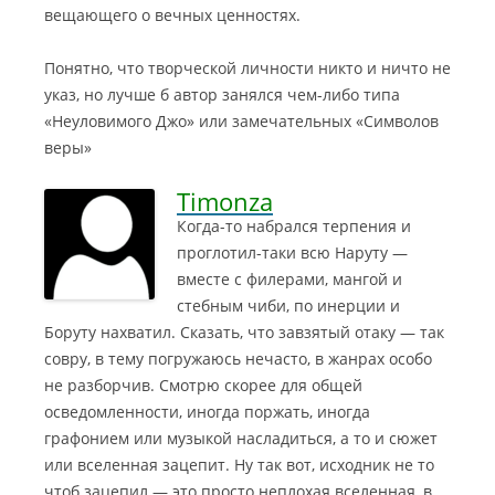
вещающего о вечных ценностях.
Понятно, что творческой личности никто и ничто не
указ, но лучше б автор занялся чем-либо типа
«Неуловимого Джо» или замечательных «Символов
веры»
Timonza
Когда-то набрался терпения и
проглотил-таки всю Наруту —
вместе с филерами, мангой и
стебным чиби, по инерции и
Боруту нахватил. Сказать, что завзятый отаку — так
совру, в тему погружаюсь нечасто, в жанрах особо
не разборчив.
Смотрю скорее для общей
осведомленности, иногда поржать, иногда
графонием или музыкой насладиться, а то и сюжет
или вселенная зацепит. Ну так вот, исходник не то
чтоб зацепил — это просто неплохая вселенная, в