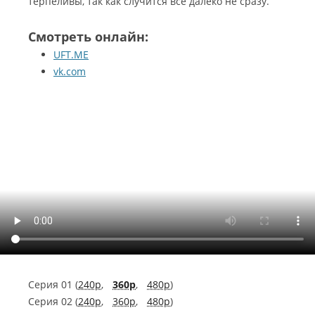
терпеливы, так как случится все далеко не сразу.
Смотреть онлайн:
UFT.ME
vk.com
Серия 01 (
240p
,
360p
,
480p
)
Серия 02 (
240p
,
360p
,
480p
)