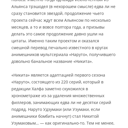
Альянса трэшодел (в нехорошем смысле) едва ли не
сразу становится звездой, продолжение чьего
проекта сейчас ждут всем Альянсом по несколько
месяцев
, а то и вовсе полтора года, а призывы
делать это самое продолжение давно ушли на
цитаты. Именно таким проектом и оказался
смешной перевод печально известного в кругах
анимешников мультсериала «Наруто», получившего
довольно банальное название «Никита».
«Никита» является адаптацией первого сезона
«Наруто», состоящего из 220 серий, который в
редакции Халфа заметно скукожился в
хронометраже из-за удаления множественных
филлеров, занимающих едва ли не десятки серий
подряд. Наруто Удзумаки (или Узумаки, если
анимешники бомбить начнут) стал Никитой
Узумаковым… — как оригинально-то. Тем не менее,