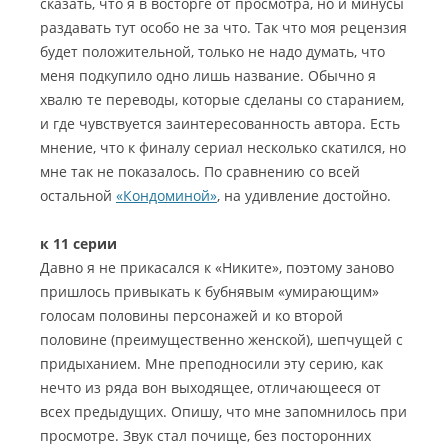
сказать, что я в восторге от просмотра, но и минусы
раздавать тут особо не за что. Так что моя рецензия
будет положительной, только не надо думать, что
меня подкупило одно лишь название. Обычно я
хвалю те переводы, которые сделаны со старанием,
и где чувствуется заинтересованность автора. Есть
мнение, что к финалу сериал несколько скатился, но
мне так не показалось. По сравнению со всей
остальной
«Кондоминой»
, на удивление достойно.
к 11 серии
Давно я не прикасался к «Никите», поэтому заново
пришлось привыкать к бубнявым «умирающим»
голосам половины персонажей и ко второй
половине (преимущественно женской), шепчущей с
придыханием. Мне преподносили эту серию, как
нечто из ряда вон выходящее, отличающееся от
всех предыдущих. Опишу, что мне запомнилось при
просмотре. Звук стал почище, без посторонних