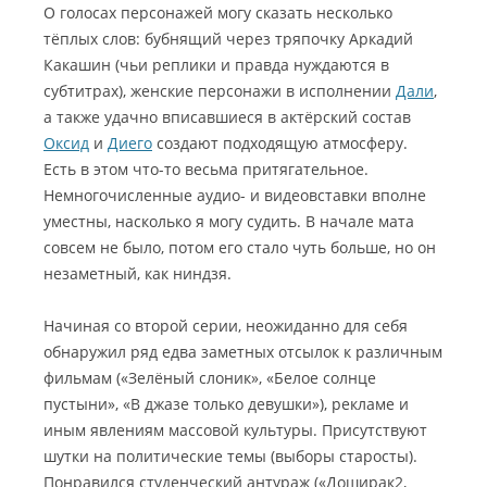
О голосах персонажей могу сказать несколько
тёплых слов: бубнящий через тряпочку Аркадий
Какашин (чьи реплики и правда нуждаются в
субтитрах), женские персонажи в исполнении
Дали
,
а также удачно вписавшиеся в актёрский состав
Оксид
и
Диего
создают подходящую атмосферу.
Есть в этом что-то весьма притягательное.
Немногочисленные аудио- и видеовставки вполне
уместны, насколько я могу судить. В начале мата
совсем не было, потом его стало чуть больше, но он
незаметный, как ниндзя.
Начиная со второй серии, неожиданно для себя
обнаружил ряд едва заметных отсылок к различным
фильмам («Зелёный слоник», «Белое солнце
пустыни», «В джазе только девушки»), рекламе и
иным явлениям массовой культуры. Присутствуют
шутки на политические темы (выборы старосты).
Понравился студенческий антураж («Доширак2,