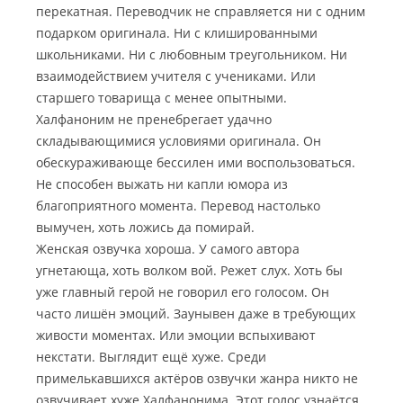
перекатная. Переводчик не справляется ни с одним
подарком оригинала. Ни с клишированными
школьниками. Ни с любовным треугольником. Ни
взаимодействием учителя с учениками. Или
старшего товарища с менее опытными.
Халфаноним не пренебрегает удачно
складывающимися условиями оригинала. Он
обескураживающе бессилен ими воспользоваться.
Не способен выжать ни капли юмора из
благоприятного момента. Перевод настолько
вымучен, хоть ложись да помирай.
Женская озвучка хороша. У самого автора
угнетающа, хоть волком вой. Режет слух. Хоть бы
уже главный герой не говорил его голосом. Он
часто лишён эмоций. Заунывен даже в требующих
живости моментах. Или эмоции вспыхивают
некстати. Выглядит ещё хуже. Среди
примелькавшихся актёров озвучки жанра никто не
озвучивает хуже Халфанонима. Этот голос узнаётся