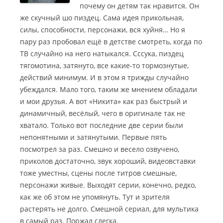
почему он детям так нравится. Он
же скучный шо пиздец. Сама идея прикольная,
силы, способности, персонажи, вся хуйня… Но я
пару раз пробовал ещё в детстве смотреть, когда по
ТВ случайно на него натыкался.
Сссука, пиздец
тягомотина, затянуто, все какие-то тормознутые,
действий минимум. И в этом я трижды случайно
убеждался. Мало того, таким же мнением обладали
и мои друзья. А вот «Никита» как раз быстрый и
динамичный, весёлый, чего в оригинале так не
хватало. Только вот последние две серии были
непонятными и затянутыми. Первые пять
посмотрел за раз. Смешно и весело озвучено,
приколов достаточно, звук хороший, видеовставки
тоже уместны, сцены после титров смешные,
персонажи живые. Выходят серии, конечно, редко,
как же об этом не упомянуть. Тут и зрителя
растерять не долго. Смешной сериал, для мультика
в самый раз. Поржал слегка.