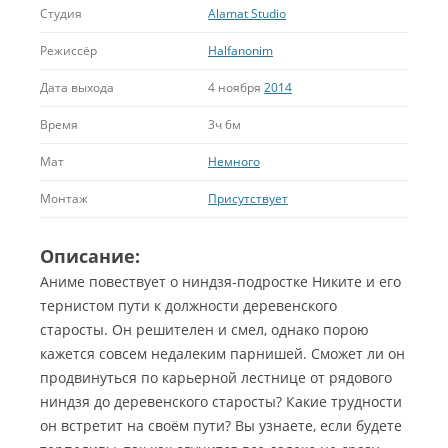
Студия
Alamat Studio
Режиссёр
Halfanonim
Дата выхода
4 ноября
2014
Время
3ч 6м
Мат
Немного
Монтаж
Присутствует
Описание:
Аниме повествует о ниндзя-подростке Никите и его
тернистом пути к должности деревенского
старосты. Он решителен и смел, однако порою
кажется совсем недалеким парнишей. Сможет ли он
продвинуться по карьерной лестнице от рядового
ниндзя до деревенского старосты? Какие трудности
он встретит на своём пути? Вы узнаете, если будете