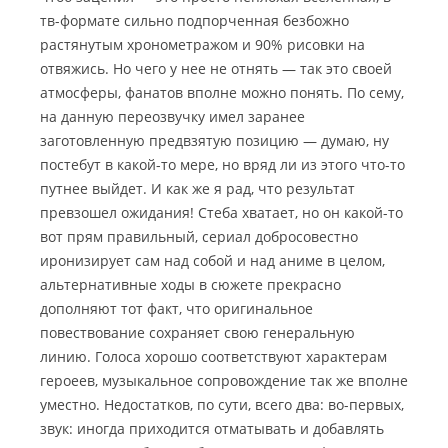
тв-формате сильно подпорченная безбожно
растянутым хронометражом и 90% рисовки на
отвяжись. Но чего у нее не отнять — так это своей
атмосферы, фанатов вполне можно понять. По сему,
на данную переозвучку имел заранее
заготовленную предвзятую позицию — думаю, ну
постебут в какой-то мере, но вряд ли из этого что-то
путнее выйдет. И как же я рад, что результат
превзошел ожидания! Стеба хватает, но он какой-то
вот прям правильный, сериал добросовестно
иронизирует сам над собой и над аниме в целом,
альтернативные ходы в сюжете прекрасно
дополняют тот факт, что оригинальное
повествование сохраняет свою генеральную
линию. Голоса хорошо соответствуют характерам
героеев, музыкальное сопровождение так же вполне
уместно. Недостатков, по сути, всего два: во-первых,
звук: иногда приходится отматывать и добавлять