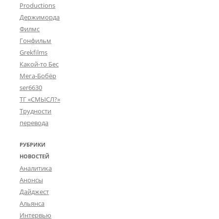
Productions
Держиморда
Филмс
Гонфильм
Grekfilms
Какой-то Бес
Мега-Бобёр
ser6630
ТГ «СМЫСЛ?»
Трудности
перевода
РУБРИКИ
НОВОСТЕЙ
Аналитика
Анонсы
Дайджест
Альянса
Интервью