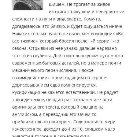
шишем. Не трогает за живое
интрига с покупкой и невероятные
сложности на пути к видеокарте. Кому-то,
догадываюсь, это близко, и будет ощущаться иначе.
Никаких тёплых чувств не вызывает и исходник «Во
все тяжкие», который бросил после 1-й серии 1-го
сезона.
Отрывки из неё узнаю, дальше нарезано
что-то из глубины. Действительно упомянуто много
современных бытовых деталей, но в манере почти
механического перечисления. Плохое
взаимодействие с происходящим на экране
дорисовыванием едва компенсируется.
Русификация не кажется естественной. Не радует
эпизодическое, не один раз, сохранение части
оригинального текста, который слышно на
английском, а переводчик его зачем-то
приблизительно повторяет. Содержание в меру
качественное, доходит до 4 из 10, слишком мало
живости в голосе и в сюжетной сути.