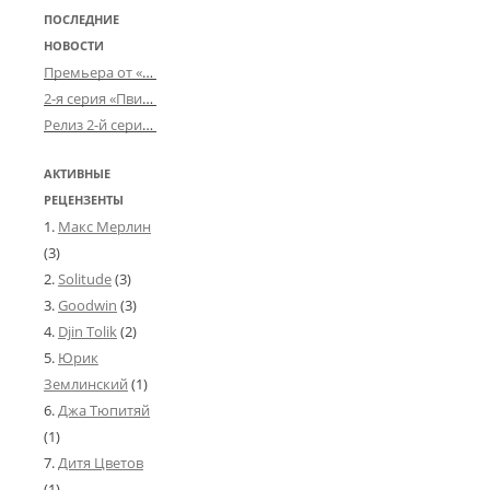
ПОСЛЕДНИЕ
НОВОСТИ
Премьера от «Усталого королевства»: «Игорь начал»
2-я серия «Пвин Тикса» от 2-D
Релиз 2-й серии «БДСМ-людей» от «Аркада Фильм»
АКТИВНЫЕ
РЕЦЕНЗЕНТЫ
Макс Мерлин
(3)
Solitude
(3)
Goodwin
(3)
Djin Tolik
(2)
Юрик
Землинский
(1)
Джа Тюпитяй
(1)
Дитя Цветов
(1)