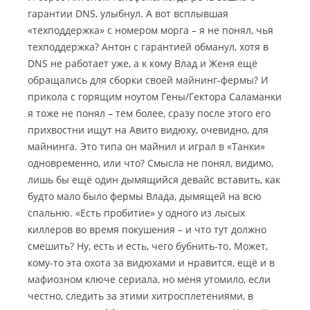
гарантии DNS, улыбнул. А вот всплывшая
«техподдержка» с номером морга – я не понял, чья
техподдержка? Антон с гарантией обманул, хотя в
DNS не работает уже, а к кому Влад и Женя ещё
обращались для сборки своей майнинг-фермы? И
прикола с горящим ноутом Гены/Гектора Саламанки
я тоже не понял – тем более, сразу после этого его
прихвостни ищут на Авито видюху, очевидно, для
майнинга. Это типа он майнил и играл в «Танки»
одновременно, или что? Смысла не понял, видимо,
лишь бы ещё один дымящийся девайс вставить, как
будто мало было фермы Влада, дымящей на всю
спальню. «Есть пробитие» у одного из лысых
киллеров во время покушения – и что тут должно
смешить? Ну, есть и есть, чего бубнить-то. Может,
кому-то эта охота за видюхами и нравится, ещё и в
мафиозном ключе сериала, но меня утомило, если
честно, следить за этими хитросплетениями, в