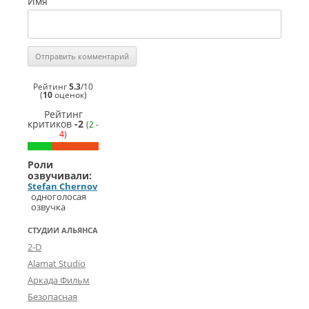
Имя
Рейтинг
5.3
/
10
(
10
оценок)
Рейтинг
критиков
-2
(
2
-
4
)
Роли
озвучивали:
Stefan Chernov
одноголосая
озвучка
СТУДИИ АЛЬЯНСА
2-D
Alamat Studio
Аркада Фильм
Безопасная