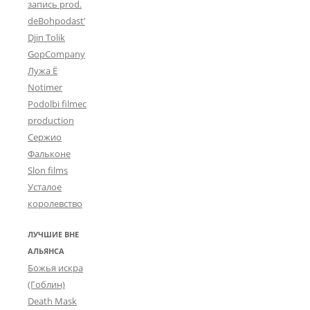
запись prod.
deBohpodast’
Djin Tolik
GopCompany
Лужа Ё
Notimer
Podolbi filmec
production
Сержио
Фальконе
Slon films
Усталое
королевство
ЛУЧШИЕ ВНЕ
АЛЬЯНСА
Божья искра
(Гоблин)
Death Mask