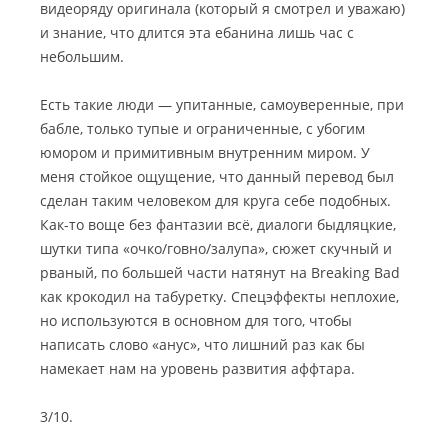
видеоряду оригинала (который я смотрел и уважаю)
и знание, что длится эта ебанина лишь час с
небольшим.
Есть такие люди — упитанные, самоуверенные, при
бабле, только тупые и ограниченные, с убогим
юмором и примитивным внутренним миром. У
меня стойкое ощущение, что данный перевод был
сделан таким человеком для круга себе подобных.
Как-то воще без фантазии всё, диалоги быдляцкие,
шутки типа «очко/говно/залупа», сюжет скучный и
рваный, по большей части натянут на Breaking Bad
как крокодил на табуретку. Спецэффекты неплохие,
но используются в основном для того, чтобы
написать слово «анус», что лишний раз как бы
намекает нам на уровень развития аффтара.
3/10.