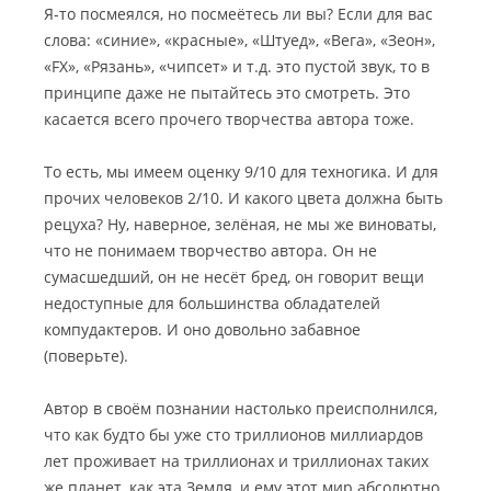
Я-то посмеялся, но посмеётесь ли вы? Если для вас
слова: «синие», «красные», «Штуед», «Вега», «Зеон»,
«FX», «Рязань», «чипсет» и т.д. это пустой звук, то в
принципе даже не пытайтесь это смотреть. Это
касается всего прочего творчества автора тоже.
То есть, мы имеем оценку 9/10 для техногика. И для
прочих человеков 2/10. И какого цвета должна быть
рецуха? Ну, наверное, зелёная, не мы же виноваты,
что не понимаем творчество автора. Он не
сумасшедший, он не несёт бред, он говорит вещи
недоступные для большинства обладателей
компудактеров. И оно довольно забавное
(поверьте).
Автор в своём познании настолько преисполнился,
что как будто бы уже сто триллионов миллиардов
лет проживает на триллионах и триллионах таких
же планет, как эта Земля, и ему этот мир абсолютно