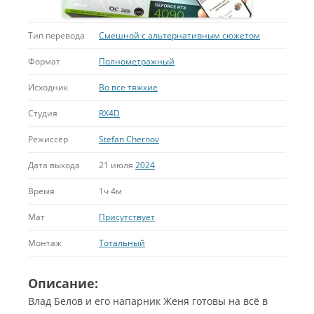
Тип перевода
Смешной с альтернативным сюжетом
Формат
Полнометражный
Исходник
Во все тяжкие
Студия
RX4D
Режиссёр
Stefan Chernov
Дата выхода
21 июля
2024
Время
1ч 4м
Мат
Присутствует
Монтаж
Тотальный
Описание:
Влад Белов и его напарник Женя готовы на всё в