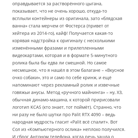
оправдывается за растворённого цыгана,
показывает, что не очень хорошо, откуда-то
всплыли контейнеры из оригинала, зато «блядская
ванна» стала мерчем от Фостерса (привет от
хейтера из 2014-го), кайф! Получается какая-то
корявая надстройка к оригиналу с несколькими
изменёнными фразами и прилепленными
видеокартами, которая и в формате 5-минутного
ролика была бы едва ли смешной. Но самое
несмешное, что я нашёл в этом балагане – «Вкусное
очко собаки», это и само по себе кринж, и ещё
напоминают через рекламный ролик и извечные
говяжьи анусы. Метод «ручного майнинга» – ну, ХЗ,
обычная динамо-машина, к которой пририсовали
логотип KCAS (кто знает, тот поймёт). Странно, что
ни разу не было шутки про Palit RTX 4090 – ведь
народная мудрость гласит «Palit всё спалит». Вот
Сол из «Компьютерного ослика» неплохо получился.
И сброс Антоном телефона, когда речь зашла о