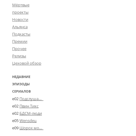
Мёртвые
проекты
Новости
Альянса
Подкасты
Премии
Прочее
Релизы
Цеховой обзор
НЕДАВНИЕ
ЭПИЗОДЫ
СЕРИАЛОВ
e02
Подслушано в Угличе
e02
Пвин Тикс
e02
БДСМ-люди
e05
Wensdeц
e09
Шорох мозговины