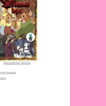
Мышиная возня
егистрация
ойти