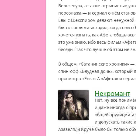
Вельзевула, а также отрывистые уп
персонажа — и сериал о нём станов
Евы с Шекспиром делают ненужной «А
блять соплями исходил, когда они о
хочется узнать, как Афета общалась
это уже знаю, ибо весь фильм «Афет
беседы. Так что лучше об этом не зна
В общем, «Сатанинские хроники» — 
спин-офф «Блудная дочь», который
просмотра «Евы». А «Афета» и сериа
Некромант
Нет, ну все поним
и даже иногда с пр
общей эрудиции и 
и допускать такие 
Азазеля.))) Круче было бы только о