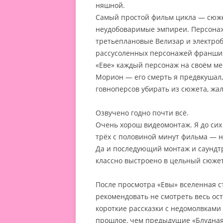
няшной.
Самый простой фильм цикла — сюже
неудобоваримые эмпиреи. Персонаж
третьеплановые Велизар и электро
рассусоленных персонажей франшизы
«Еве» каждый персонаж на своём мес
Морион — его смерть я предвкушал, 
говноперсов убирать из сюжета, жаль
Озвучено годно почти всё.
Очень хорош видеомонтаж. Я до сих
трёх с половиной минут фильма — н
Да и последующий монтаж и саундтр
классно выстроено в цельный сюжет
После просмотра «Евы» вселенная с
рекомендовать не смотреть весь ост
короткие рассказки с недомолвками
прошлое, чем предыдущие «Блудная 