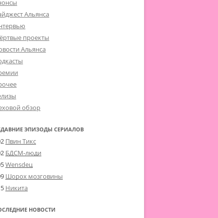
нонсы
айджест Альянса
нтервью
ёртвые проекты
овости Альянса
одкасты
ремии
рочее
елизы
еховой обзор
ЕДАВНИЕ ЭПИЗОДЫ СЕРИАЛОВ
02
Пвин Тикс
02
БДСМ-люди
05
Wensdeц
09
Шорох мозговины
15
Никита
ОСЛЕДНИЕ НОВОСТИ