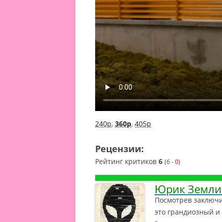
240p
,
360p
,
405p
Рецензии:
Рейтинг критиков
6
(
6
-
0
)
Юрик Земли
Посмотрев заключит
это грандиозный и