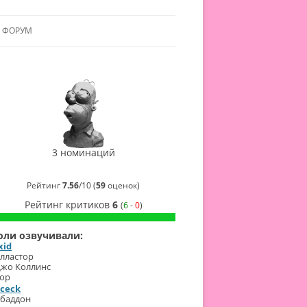
ФОРУМ
ЛЬЯНСУ
 В АЛЬЯНС
Альтер
2015
ЛЬЯНСА
Лучшая
идея
(
Сержио
Фальконе
)
3 номинаций
СинеГомэр
2015
Лучшая
Рейтинг
7.56
/
10
(
59
оценок)
актриса
озвучки
Рейтинг критиков
6
(
6
-
0
)
(
Dangina
)
Ева
СинеГомэр
оли озвучивали:
2015
xid
Лучший
сценарий
лластор
(
Сержио
жо Коллинс
Фальконе
)
ор
rceck
баддон