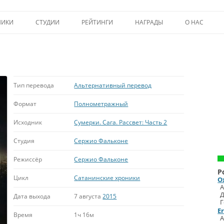
Перейти к содержимому
НИКИ
СТУДИИ
РЕЙТИНГИ
НАГРАДЫ
О НАС
ТОП-50
ПОМОЩЬ А
КРИТИКА
ВСТУПЛЕНИЕ
ИСТОРИЯ А
Тип перевода
Альтернативный перевод
Формат
Полнометражный
Исходник
Сумерки. Сага. Рассвет: Часть 2
Студия
Сержио Фальконе
Режиссёр
Сержио Фальконе
Р
Цикл
Сатанинские хроники
O
А
Д
Дата выхода
7 августа
2015
Г
E
Время
1ч 16м
А