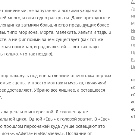
А
Д
т линейный, не запутанный всякими уходами в
И
ей много, и они годно раскрыты. Даже проходные и
М
блондинка затмили большинство предыдущих более
Н
, типо Мориона, Морта, Малекита, Хельги и тэдэ. В
П
те, а не фиг пойми зачем существует (как тот же
П
зная оригинал, и радовался ей — вот так надо
П
 только, что так поздно).
Р
Ц
 пор нахожусь под впечатлением от монтажа первых
Н
емые сцены, и просто монтаж и музыка, няяяяяяя!
e
ек доставляют. Убрано всё лишнее, а оставшееся
e
.
e
e
тала реально интересной. Я склонен даже
e
альной цикл. Одной «Евы» с головой хватит. В «Еве»
 о прошлом персонажей куда лучше освещают это
П
дочь», «Афета» и «Вельзевул». Послание от