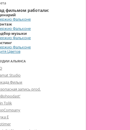
ета
ад фильмом работали:
ценарий
ержио Фальконе
онтаж
ержио Фальконе
одбор музыки
ержио Фальконе
астинг
ержио Фальконе
итя Цветов
ТУДИИ АЛЬЯНСА
-D
lamat Studio
ркада Фильм
езопасная запись prod.
eBohpodast’
in Tolik
opCompany
ужа Ё
otimer