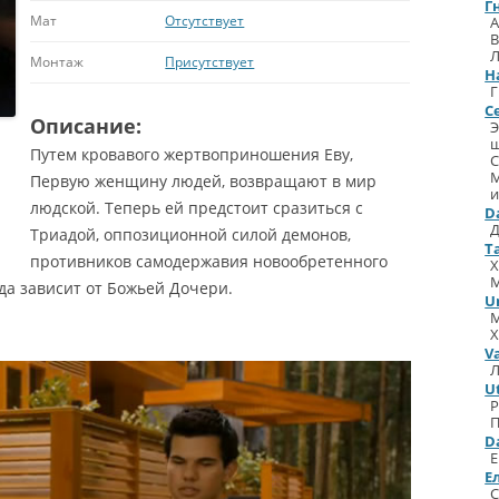
Г
Мат
Отсутствует
А
В
Монтаж
Присутствует
H
Г
С
Описание:
Путем кровавого жертвоприношения Еву,
С
М
Первую женщину людей, возвращают в мир
и
людской. Теперь ей предстоит сразиться с
D
Триадой, оппозиционной силой демонов,
T
противников самодержавия новообретенного
Х
да зависит от Божьей Дочери.
U
V
Л
U
D
Е
E
С