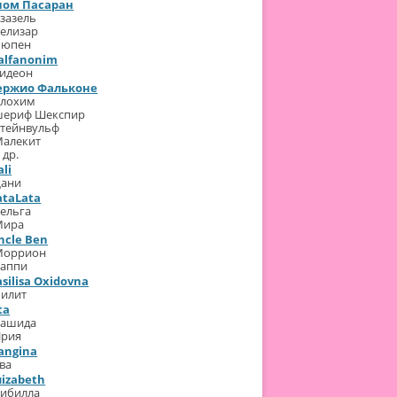
ном Пасаран
зазель
елизар
Люпен
alfanonim
идеон
ержио Фальконе
Элохим
шериф Шекспир
тейнвульф
алекит
 др.
ali
Дани
ataLata
ельга
Мира
ncle Ben
Моррион
Хаппи
asilisa Oxidovna
илит
ta
Рашида
Прия
angina
ва
лizabeth
ибилла