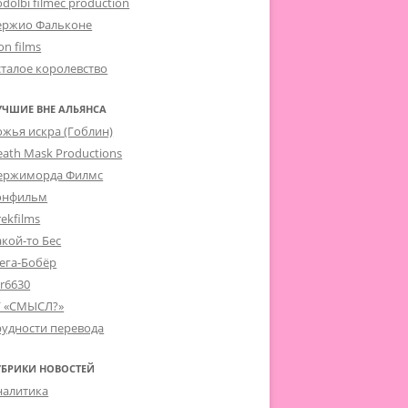
dolbi filmec production
ержио Фальконе
on films
сталое королевство
УЧШИЕ ВНЕ АЛЬЯНСА
ожья искра (Гоблин)
eath Mask Productions
ержиморда Филмс
онфильм
ekfilms
акой-то Бес
ега-Бобёр
er6630
Г «СМЫСЛ?»
рудности перевода
УБРИКИ НОВОСТЕЙ
налитика