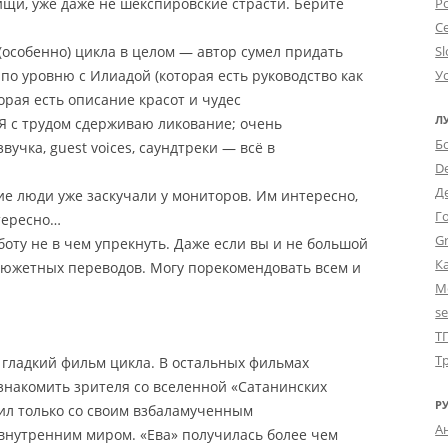
ищи, уже даже не шекспировские страсти. Берите
Po
С
 (особенно) цикла в целом — автор сумел придать
Sl
по уровню с Илиадой (которая есть руководство как
У
орая есть описание красот и чудес
Л
Я с трудом сдерживаю ликование; очень
Б
учка, guest voices, саундтреки — всё в
D
Д
гие люди уже заскучали у мониторов. Им интересно,
Г
нтересно…
Gr
боту не в чем упрекнуть. Даже если вы и не большой
К
сюжетных переводов. Могу порекомендовать всем и
М
s
Т
Т
гладкий фильм цикла. В остальных фильмах
знакомить зрителя со вселенной «Сатанинских
Р
мил только со своим взбаламученным
А
внутренним миром.
«Ева» получилась более чем