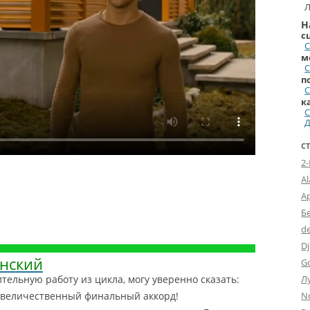
Л
Н
с
С
м
С
п
С
к
С
Д
С
2
A
А
Б
d
Dj
нский
G
ельную работу из цикла, могу уверенно сказать:
Л
 величественный финальный аккорд!
N