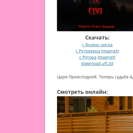
Скачать:
с Яндекс-диска
с Рутрекера
(
magnet
)
с Рутора
(
magnet
)
download.uft.lol
Царя Преисподней. Теперь судьба А
Смотреть онлайн: