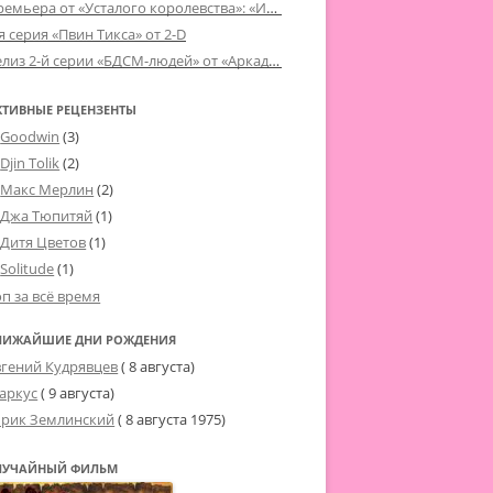
Премьера от «Усталого королевства»: «Игорь начал»
я серия «Пвин Тикса» от 2-D
Релиз 2-й серии «БДСМ-людей» от «Аркада Фильм»
КТИВНЫЕ РЕЦЕНЗЕНТЫ
Goodwin
(3)
Djin Tolik
(2)
Макс Мерлин
(2)
Джа Тюпитяй
(1)
Дитя Цветов
(1)
Solitude
(1)
оп за всё время
ЛИЖАЙШИЕ ДНИ РОЖДЕНИЯ
вгений Кудрявцев
( 8 августа)
аркус
( 9 августа)
рик Землинский
(
8 августа 1975
)
ЛУЧАЙНЫЙ ФИЛЬМ