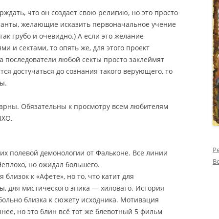
рждать, что он создает свою религию, но это просто
танты, желающие исказить первоначальное учение
так грубо и очевидно.) А если это желание
и и сектами, то опять же, для этого проект
а последователи любой секты просто заклеймят
тся достучаться до сознания такого верующего, то
ы.
икарны. Обязательны к просмотру всем любителям
МХО.
Р
 полевой демонологии от Фальконе. Все линии
В
еплохо, но ожидал большего.
 близок к «Афете», но то, что катит для
ы, для мистического эпика — хиловато. История
ж больно близка к сюжету исходника. Мотивация
нее, но это блин всё тот же блевотный 5 фильм