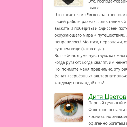
Это, господа-товар
выше.
Что касается и «Евы» в частности, и
своей работе размах, сопоставимый 
выжить и победить) и Одиссеей (кот
окружающего мира + путешествия). 
понравилось! Монтаж, персонажи, озв
лучшем виде (как всегда).
Вот сейчас я уже чувствую, как мно
когда ругают; когда хвалят, им неи
Но, поймите меня правильно, эту ра
фанат «серьёзных» альтернативно-
каждому; наслаждайтесь!
Дитя Цветов
Первый цельный и 
Фальконе пытался 
хроник», но знако
офигенно богатым 