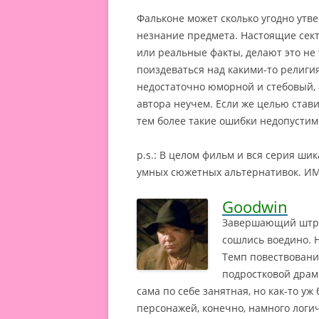
Фальконе может сколько угодно утве
незнание предмета. Настоящие сек
или реальные факты, делают это не 
поиздеваться над какими-то религиям
недостаточно юморной и стебовый, 
автора неучем. Если же целью стави
тем более такие ошибки недопустим
p.s.: В целом фильм и вся серия ш
умных сюжетных альтернативок. И
Goodwin
Завершающий штрих
сошлись воедино. Н
Темп повествования
подростковой драм
сама по себе занятная, но как-то у
персонажей, конечно, намного логич