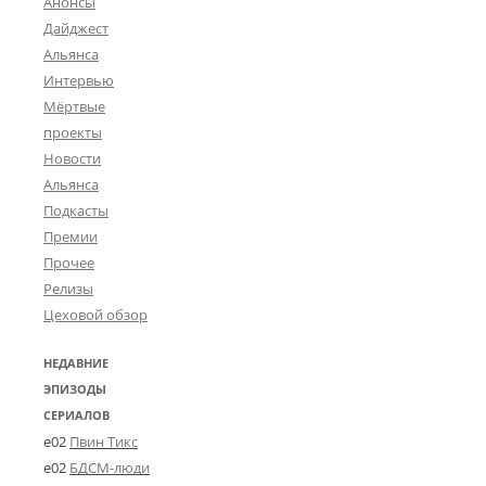
Анонсы
Дайджест
Альянса
Интервью
Мёртвые
проекты
Новости
Альянса
Подкасты
Премии
Прочее
Релизы
Цеховой обзор
НЕДАВНИЕ
ЭПИЗОДЫ
СЕРИАЛОВ
e02
Пвин Тикс
e02
БДСМ-люди