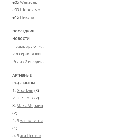
e05
Wensdeц
e09
Шорох мозговины
e15
Никита
ПОСЛЕДНИЕ
НОВОСТИ
Премьера от «Усталого королевства»: «Игорь начал»
2-я серия «Пвин Тикса» от 2-D
Релиз 2-й серии «БДСМ-людей» от «Аркада Фильм»
АКТИВНЫЕ
РЕЦЕНЗЕНТЫ
Goodwin
(3)
Djin Tolik
(2)
Макс Мерлин
(2)
Джа Тюпитяй
(1)
Дитя Цветов