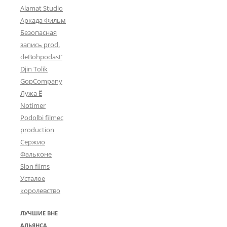
Alamat Studio
Аркада Фильм
Безопасная
запись prod.
deBohpodast’
Djin Tolik
GopCompany
Лужа Ё
Notimer
Podolbi filmec
production
Сержио
Фальконе
Slon films
Усталое
королевство
ЛУЧШИЕ ВНЕ
АЛЬЯНСА