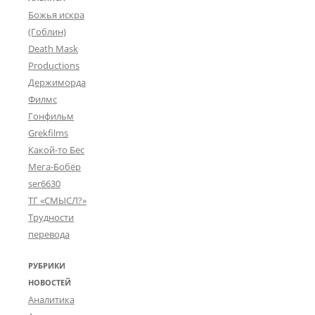
Божья искра
(Гоблин)
Death Mask
Productions
Держиморда
Филмс
Гонфильм
Grekfilms
Какой-то Бес
Мега-Бобёр
ser6630
ТГ «СМЫСЛ?»
Трудности
перевода
РУБРИКИ
НОВОСТЕЙ
Аналитика