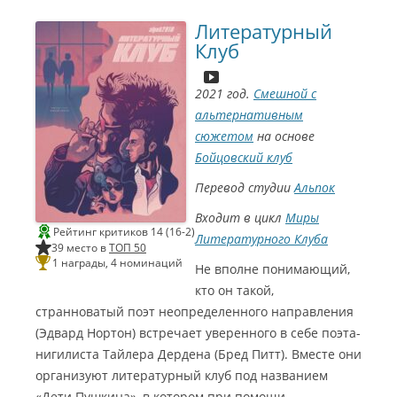
ш
1
и
0
Литературный
й
)
р
С
Клуб
е
и
ж
н
и
е
с
Г
с
о
2021 год.
Смешной с
ё
м
р
э
альтернативным
с
р
е
2
сюжетом
на основе
р
0
и
2
Бойцовский клуб
а
2
л
Л
а
у
Перевод студии
Альпок
(
ч
А
ш
Входит в цикл
Миры
н
и
д
й
Рейтинг критиков 14 (16-2)
Литературного Клуба
р
с
39 место в
ТОП 50
е
ц
й
е
1 награды, 4 номинаций
Не вполне понимающий,
К
н
р
а
кто он такой,
а
р
в
и
странноватый поэт неопределенного направления
е
й
ц
(
(Эдвард Нортон) встречает уверенного в себе поэта-
)
a
С
l
нигилиста Тайлера Дердена (Бред Питт). Вместе они
и
p
н
o
организуют литературный клуб под названием
е
k
Г
2
«Дети Пушкина», в котором при помощи