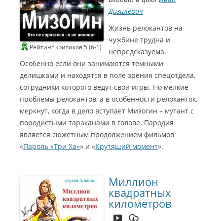
Дизилевич
Жизнь релокантов на
чужбине трудна и
Рейтинг критиков 5 (6-1)
непредсказуема.
Особенно если они занимаются темными
делишками и находятся в поле зрения спецотдела,
сотрудники которого ведут свои игры. Но мелкие
проблемы релокантов, а в особенности релоканток,
меркнут, когда в дело вступает Мизогин – мутант с
породистыми тараканами в голове. Пародия
является сюжетным продолжением фильмов
«
Пароль «Три Ха»
» и «
Крутящий момент
».
Миллион
квадратных
километров