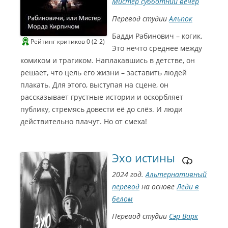
Мистер субботний вечер
Перевод студии
Альпок
Бадди Рабинович – когик.
Рейтинг критиков 0 (2-2)
Это нечто среднее между
комиком и трагиком. Наплакавшись в детстве, он
решает, что цель его жизни – заставить людей
плакать. Для этого, выступая на сцене, он
рассказывает грустные истории и оскорбляет
публику, стремясь довести её до слёз. И люди
действительно плачут. Но от смеха!
Эхо истины
2024 год.
Альтернативный
перевод
на основе
Леди в
белом
Перевод студии
Сэр Варк