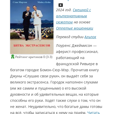
2024 год.
Смешной с
альтернативным
сюжетом
на основе
Отпетые мошенники
Перевод студии
Альпок
Лоуренс Джеймисон —
аферист-профессионал,
Рейтинг критиков 0 (3-3)
работающий на
французской Ривьере в
богатом городке Бомон-Сюр-Мэр. Прочитав книгу
Джуны «Слушаю свои руки», он выдаёт себя за
великого экстрасенса. Городок наполнен слухами
(им же самим и пущенными) о его высокой
духовности и об удивительных вещах, на которые
способны его руки. Ходят также слухи о том, что он
не женат. Неудивительно, что богатые дамы готовы
на всё, чтобы записаться к нему на приём.
Читать