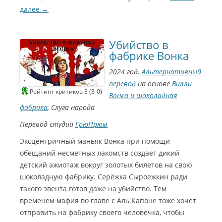
далее
→
Убийство в
фабрике Вонка
2024 год.
Альтернативный
перевод
на основе
Вилли
Рейтинг критиков 3 (3-0)
Вонка и шоколадная
фабрика
, Слуга народа
Перевод студии
ГрюПрюм
Эксцентричный маньяк Вонка при помощи
обещаний несметных лакомств создаёт дикий
детский ажиотаж вокруг золотых билетов на свою
шоколадную фабрику. Серёжка Сыроежкин ради
такого эвента готов даже на убийство. Тем
временем мафия во главе с Аль Капоне тоже хочет
отправить на фабрику своего человечка, чтобы