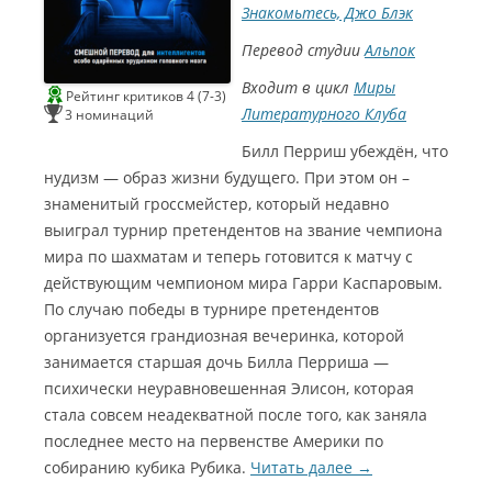
Знакомьтесь, Джо Блэк
С
и
н
Перевод студии
Альпок
е
Г
о
Входит в цикл
Миры
м
Рейтинг критиков 4 (7-3)
э
Литературного Клуба
3 номинаций
р
2
0
Билл Перриш убеждён, что
2
2
нудизм — образ жизни будущего. При этом он –
Л
у
знаменитый гроссмейстер, который недавно
ч
ш
выиграл турнир претендентов на звание чемпиона
а
я
мира по шахматам и теперь готовится к матчу с
а
к
действующим чемпионом мира Гарри Каспаровым.
т
р
По случаю победы в турнире претендентов
и
с
организуется грандиозная вечеринка, которой
а
о
занимается старшая дочь Билла Перриша —
з
в
психически неуравновешенная Элисон, которая
у
ч
стала совсем неадекватной после того, как заняла
к
и
С
последнее место на первенстве Америки по
в
и
с
н
собиранию кубика Рубика.
Читать далее
→
е
е
р
Г