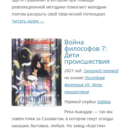
о
0
м
1
революционной методики помогают молодым
э
0
р
)
поэтам раскрыть свой творческий потенциал.
2
С
0
и
Читать далее
→
2
н
2
е
П
Л
Г
р
у
о
е
ч
м
м
ш
э
Война
и
и
р
я
й
2
философов 7:
Г
с
0
Дети
и
е
2
л
р
2
происшествия
ь
и
Л
д
а
у
и
л
ч
2021 год.
Смешной перевод
и
(
ш
2
А
и
на основе
Последняя
0
н
й
2
д
ф
фантазия VII: Дети
1
р
и
З
е
л
пришествия
о
й
ь
л
К
м
о
р
(
Перевод студии
Gabbas
т
а
a
а
в
l
я
е
p
Река Ашкадар — так мы
п
ц
o
р
)
k
зовём пляж за Салаватом, в котором текут отходы:
е
2
м
0
какашки, бытовые, любые. Но завод «Каустик»
и
1
я
0