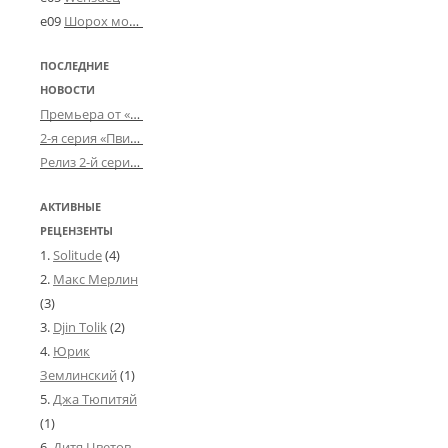
e09
Шорох мозговины
ПОСЛЕДНИЕ
НОВОСТИ
Премьера от «Усталого королевства»: «Игорь начал»
2-я серия «Пвин Тикса» от 2-D
Релиз 2-й серии «БДСМ-людей» от «Аркада Фильм»
АКТИВНЫЕ
РЕЦЕНЗЕНТЫ
Solitude
(4)
Макс Мерлин
(3)
Djin Tolik
(2)
Юрик
Землинский
(1)
Джа Тюпитяй
(1)
Дитя Цветов