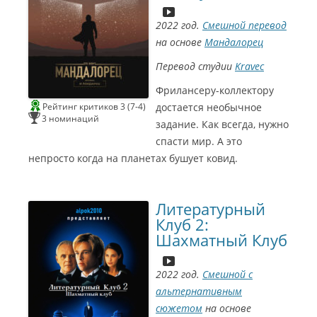
л
л
а
2022 год.
Смешной перевод
на основе
Мандалорец
Перевод студии
Kravec
Фрилансеру-коллектору
Рейтинг критиков 3 (7-4)
достается необычное
3 номинаций
задание. Как всегда, нужно
спасти мир. А это
непросто когда на планетах бушует ковид.
Литературный
Клуб 2:
Шахматный Клуб
2022 год.
Смешной с
альтернативным
сюжетом
на основе