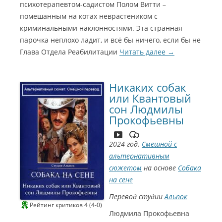
психотерапевтом-садистом Полом Витти –
помешанным на котах неврастеником с
криминальными наклонностями. Эта странная
парочка неплохо ладит, и всё бы ничего, если бы не
Глава Отдела Реабилитации
Читать далее
→
Никаких собак
или Квантовый
сон Людмилы
Прокофьевны
2024 год.
Смешной с
альтернативным
сюжетом
на основе
Собака
на сене
Перевод студии
Альпок
Рейтинг критиков 4 (4-0)
Людмила Прокофьевна