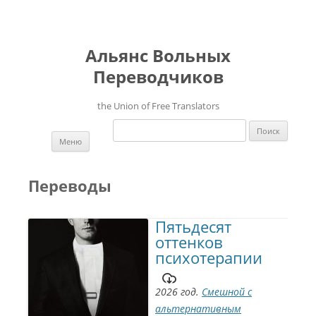
Альянс Вольных
Переводчиков
the Union of Free Translators
Найти:
Перейти к содержимому
Меню
Переводы
Пятьдесят
оттенков
психотерапии
2026 год.
Смешной с
альтернативным