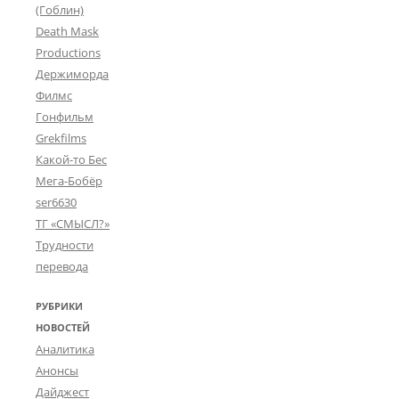
(Гоблин)
Death Mask
Productions
Держиморда
Филмс
Гонфильм
Grekfilms
Какой-то Бес
Мега-Бобёр
ser6630
ТГ «СМЫСЛ?»
Трудности
перевода
РУБРИКИ
НОВОСТЕЙ
Аналитика
Анонсы
Дайджест