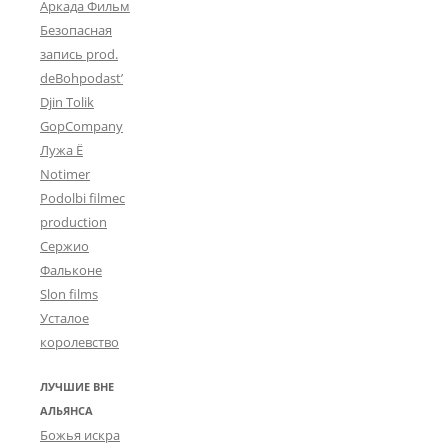
Аркада Фильм
Безопасная
запись prod.
deBohpodast’
Djin Tolik
GopCompany
Лужа Ё
Notimer
Podolbi filmec
production
Сержио
Фальконе
Slon films
Усталое
королевство
ЛУЧШИЕ ВНЕ
АЛЬЯНСА
Божья искра