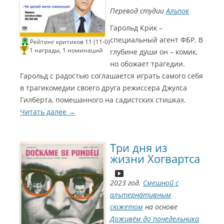
Перевод студии
Альпок
Гарольд Крик –
специальный агент ФБР. В
Рейтинг критиков 11 (11-0)
1 награды, 1 номинаций
глубине души он – комик,
но обожает трагедии.
Гарольд с радостью соглашается играть самого себя
в трагикомедии своего друга режиссера Джулса
Гилберта, помешанного на садистских стишках.
Читать далее
→
Три дня из
жизни Хогвартса
П
р
2023 год.
Смешной с
е
м
альтернативным
и
я
сюжетом
на основе
Г
и
Доживём до понедельника
л