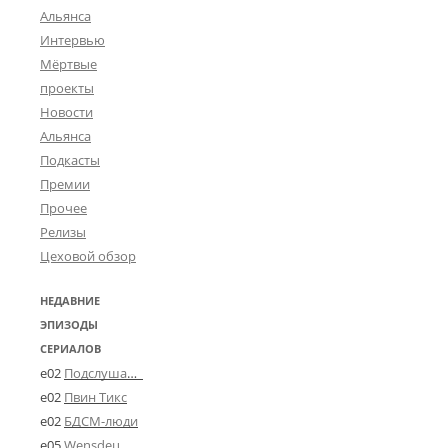
Альянса
Интервью
Мёртвые
проекты
Новости
Альянса
Подкасты
Премии
Прочее
Релизы
Цеховой обзор
НЕДАВНИЕ
ЭПИЗОДЫ
СЕРИАЛОВ
e02
Подслушано в Угличе
e02
Пвин Тикс
e02
БДСМ-люди
e05
Wensdeц