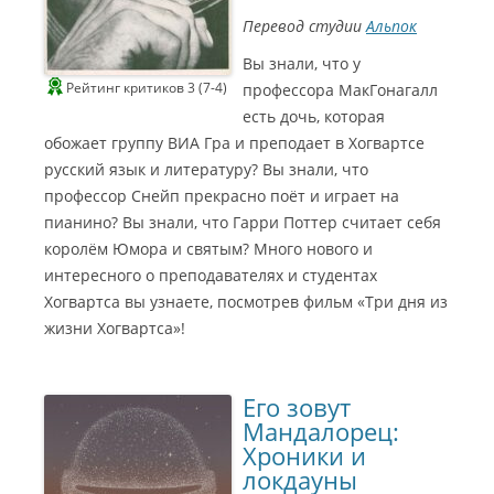
ь
д
Перевод студии
Альпок
и
и
2
Вы знали, что у
0
Рейтинг критиков 3 (7-4)
2
профессора МакГонагалл
3
С
есть дочь, которая
е
р
обожает группу ВИА Гра и преподает в Хогвартсе
е
б
русский язык и литературу? Вы знали, что
р
я
профессор Снейп прекрасно поёт и играет на
н
а
пианино? Вы знали, что Гарри Поттер считает себя
я
п
королём Юмора и святым? Много нового и
р
е
интересного о преподавателях и студентах
м
и
Хогвартса вы узнаете, посмотрев фильм «Три дня из
я
a
жизни Хогвартса»!
l
p
o
k
2
Его зовут
0
1
Мандалорец:
0
6
Хроники и
3
б
локдауны
а