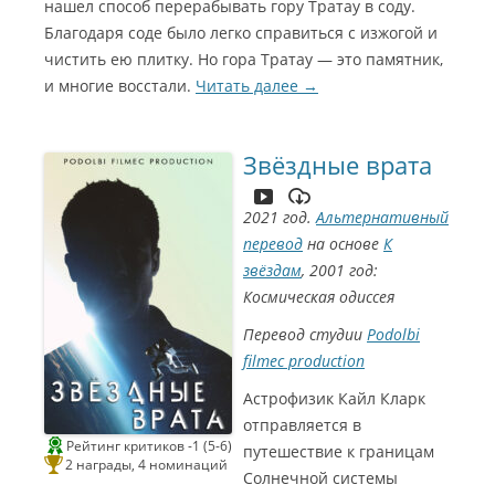
нашел способ перерабывать гору Тратау в соду.
a
)
l
Благодаря соде было легко справиться с изжогой и
p
o
чистить ею плитку. Но гора Тратау — это памятник,
k
2
и многие восстали.
Читать далее
→
0
1
0
7
7
б
Звёздные врата
а
л
л
о
2021 год.
Альтернативный
в
перевод
на основе
К
звёздам
, 2001 год:
Космическая одиссея
Перевод студии
Podolbi
filmec production
Астрофизик Кайл Кларк
отправляется в
Рейтинг критиков -1 (5-6)
путешествие к границам
2 награды, 4 номинаций
Солнечной системы