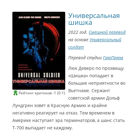
и
о
а
м
л
э
Универсальная
е
р
(
2
шишка
А
0
н
2
н
2
2022 год.
Смешной перевод
а
Л
С
у
на основе
Универсальный
л
ч
ы
ш
солдат
н
и
ь
й
к
з
Перевод студии
ГрюПрюм
о
а
)
к
ж
а
Люк Деверо по прозвищу
е
д
н
р
«Шишка» попадает в
а
о
С
в
большие неприятности во
и
ы
н
й
Вьетнаме. Сержант
е
г
Рейтинг критиков -1 (0-1)
Г
о
советской армии Дольф
о
л
м
о
Лундгрен зовёт в Красную Армию и крайне
э
с
р
(
негативно реагирует на отказ. Тем временем в
2
a
0
l
Америке наступает эра терминаторов, а шанс стать
2
p
2
o
Т-700 выпадает не каждому.
Л
k
у
2
ч
0