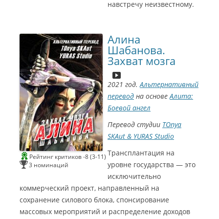
навстречу неизвестному.
С
и
н
Алина
е
Г
Шабанова.
о
м
Захват мозга
э
р
2
0
2021 год.
Альтернативный
2
1
перевод
на основе
Алита:
Л
у
Боевой ангел
С
С
ч
и
и
ш
н
н
и
Перевод студии
TOnya
е
е
й
Г
Г
с
SKAut & YURAS Studio
о
о
ц
м
м
е
э
э
н
Трансплантация на
р
р
а
Рейтинг критиков -8 (3-11)
2
2
р
уровне государства — это
3 номинаций
0
0
и
2
2
й
исключительно
1
1
(
Л
Л
a
коммерческий проект, направленный на
у
у
l
ч
ч
p
сохранение силового блока, спонсирование
ш
ш
o
и
и
k
массовых мероприятий и распределение доходов
й
й
2