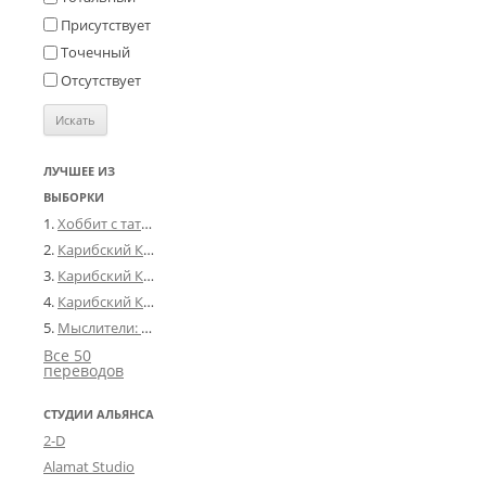
Y
Присутствует
u
r
a
Точечный
s
)
Отсутствует
Ю
р
а
ЛУЧШЕЕ ИЗ
ВЫБОРКИ
Хоббит с татуировкой дракона
Карибский Кризис 2: Человек-Осьминог
Карибский Кризис: Фашистский Покемон
Карибский Кризис 3: Гудбай Америка
Мыслители: Принц и лишний
Все 50
переводов
СТУДИИ АЛЬЯНСА
2-D
Alamat Studio