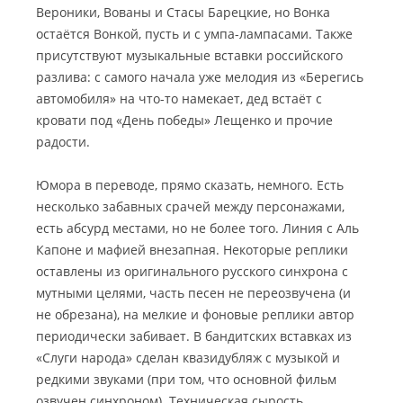
Вероники, Вованы и Стасы Барецкие, но Вонка
остаётся Вонкой, пусть и с умпа-лампасами. Также
присутствуют музыкальные вставки российского
разлива: с самого начала уже мелодия из «Берегись
автомобиля» на что-то намекает, дед встаёт с
кровати под «День победы» Лещенко и прочие
радости.
Юмора в переводе, прямо сказать, немного. Есть
несколько забавных срачей между персонажами,
есть абсурд местами, но не более того. Линия с Аль
Капоне и мафией внезапная. Некоторые реплики
оставлены из оригинального русского синхрона с
мутными целями, часть песен не переозвучена (и
не обрезана), на мелкие и фоновые реплики автор
периодически забивает. В бандитских вставках из
«Слуги народа» сделан квазидубляж с музыкой и
редкими звуками (при том, что основной фильм
озвучен синхроном). Техническая сырость