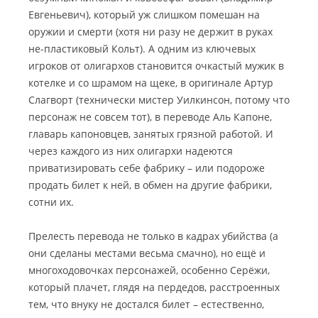
Евгеньевич), который уж слишком помешан на
оружии и смерти (хотя ни разу не держит в руках
не-пластиковый Кольт). А одним из ключевых
игроков от олигархов становится очкастый мужик в
котелке и со шрамом на щеке, в оригинале Артур
Слагворт (технически мистер Уилкинсон, потому что
персонаж не совсем тот), в переводе Аль Капоне,
главарь капоновцев, занятых грязной работой. И
через каждого из них олигархи надеются
приватизировать себе фабрику – или подороже
продать билет к ней, в обмен на другие фабрики,
сотни их.
Прелесть перевода не только в кадрах убийства (а
они сделаны местами весьма смачно), но ещё и
многоходовочках персонажей, особенно Серёжи,
который плачет, глядя на пердедов, расстроенных
тем, что внуку не достался билет – естественно,