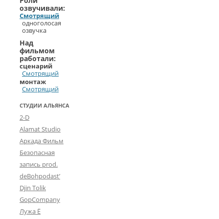
Роли
озвучивали:
Смотрящий
одноголосая
озвучка
Над
фильмом
работали:
сценарий
Смотрящий
монтаж
Смотрящий
СТУДИИ АЛЬЯНСА
2-D
Alamat Studio
Аркада Фильм
Безопасная
запись prod.
deBohpodast’
Djin Tolik
GopCompany
Лужа Ё