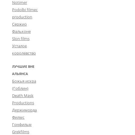
Notimer
Podolbi filmec
production
Сержио
Фальконе
Slon films
Усталое
королевство
ЛУЧШИЕ ВНЕ
АЛЬЯНСА
Божья искра
(Гоблин)
Death Mask
Productions
Держиморда
Филмс
Гонфильм
Grekfilms