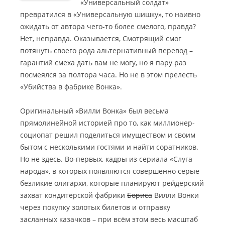
«Универсальный солдат»
превратился в «Универсальную шишку», то наивно
ожидать от автора чего-то более смелого, правда?
Нет, неправда. Оказывается, Смотрящий смог
потянуть своего рода альтернативный перевод –
гарантий смеха дать вам не могу, но я пару раз
посмеялся за полтора часа. Но не в этом прелесть
«Убийства в фабрике Вонка».
Оригинальный «Вилли Вонка» был весьма
прямолинейной историей про то, как миллионер-
социопат решил поделиться имуществом и своим
бытом с несколькими гостями и найти соратников.
Но не здесь. Во-первых, кадры из сериала «Слуга
народа», в которых появляются совершенно серые
безликие олигархи, которые планируют рейдерский
захват кондитерской фабрики
Бориса
Вилли Вонки
через покупку золотых билетов и отправку
засланных казачков – при всём этом весь масштаб