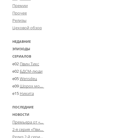
Премии
Прочее
Релизы
Цеховой обзор
НЕДАВНИЕ
ЭПИЗОДЫ
СЕРИАЛОВ
e02
Пвин Тикс
e02
БДСМ-люди
e05
Wensdeц
e09
Шорох мозговины
e15
Никита
ПОСЛЕДНИЕ
НОВОСТИ
Премьера от «Усталого королевства»: «Игорь начал»
2-я серия «Пвин Тикса» от 2-D
Релиз 2-й серии «БДСМ-людей» от «Аркада Фильм»