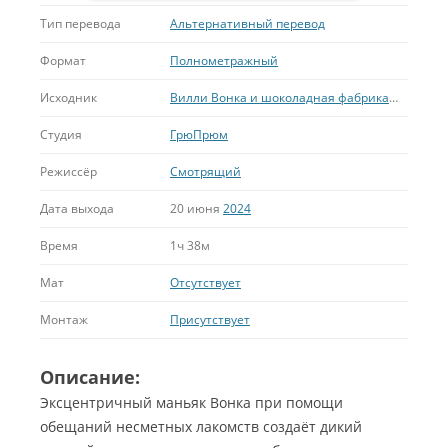
Тип перевода
Альтернативный перевод
Формат
Полнометражный
Исходник
Вилли Вонка и шоколадная фабрика
, Слуга н
Студия
ГрюПрюм
Режиссёр
Смотрящий
Дата выхода
20 июня
2024
Время
1ч 38м
Мат
Отсутствует
Монтаж
Присутствует
Описание:
Эксцентричный маньяк Вонка при помощи
обещаний несметных лакомств создаёт дикий