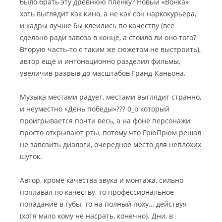
было брать эту древнюю плёнку? Новый «Вонка»
хоть выглядит как кино, а не как сон наркокурьера,
и кадры лучше бы клеились по качеству (все
сделано ради завоза в конце, а стоило ли оно того?
Вторую часть-то с таким же сюжетом не выстроить),
автор ещё и интонационно разделил фильмы,
увеличив разрыв до масштабов Гранд-Каньона.
Музыка местами радует, местами выглядит странно,
и неуместно «День победы»??? 0_о который
проигрывается почти весь, а на фоне персонажи
просто открывают рты, потому что ГрюПрюм решал
не завозить диалоги, очередное место для неплохих
шуток.
Автор, кроме качества звука и монтажа, сильно
поплавал по качеству, то профессиональное
попадание в губы, то на полный поху… действуя
(хотя мало кому не насрать, конечно). Дни, в