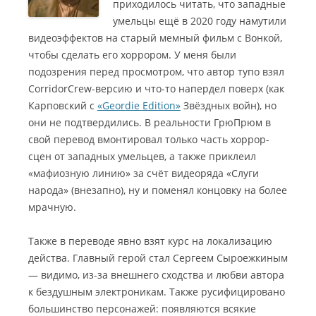
приходилось читать, что западные
умельцы ещё в 2020 году намутили
видеоэффектов на старый мемный фильм с Вонкой,
чтобы сделать его хоррором. У меня были
подозрения перед просмотром, что автор тупо взял
CorridorCrew-версию и что-то напердел поверх (как
Карповский с
«Geordie Edition»
Звёздных войн), но
они не подтвердились.
В реальности ГрюПрюм в
свой перевод вмонтировал только часть хоррор-
сцен от западных умельцев, а также приклеил
«мафиозную линию» за счёт видеоряда «Слуги
народа» (внезапно), ну и поменял концовку на более
мрачную.
Также в переводе явно взят курс на локализацию
действа. Главный герой стал Сергеем Сыроежкиным
— видимо, из-за внешнего сходства и любви автора
к бездушным электроникам. Также русифицировано
большинство персонажей: появляются всякие