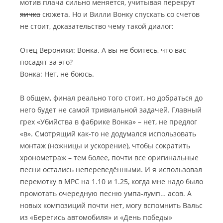
мотив плача сильно меняется, учитывая перекрут
яичка
сюжета. Но и Вилли Вонку спускать со счетов
не стоит, доказательство чему такой диалог:
Отец Вероники: Вонка. А вы не боитесь, что вас
посадят за это?
Вонка: Нет, не боюсь.
В общем, финал реально того стоит, но добраться до
него будет не самой тривиальной задачей. Главный
грех «Убийства в фабрике Вонка» – нет, не предлог
«в». Смотрящий как-то не додумался использовать
монтаж (ножницы и ускорение), чтобы сократить
хронометраж – тем более, почти все оригинальные
песни остались непереведёнными. И я использовал
перемотку в MPC на 1.10 и 1.25, когда мне надо было
промотать очередную песню умпа-лумп… асов. А
новых композиций почти нет, могу вспомнить Вальс
из «Берегись автомобиля» и «День победы»