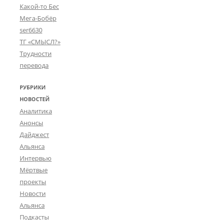
Какой-то Бес
Мега-Бобёр
ser6630
ТГ «СМЫСЛ?»
Трудности
перевода
РУБРИКИ
НОВОСТЕЙ
Аналитика
Анонсы
Дайджест
Альянса
Интервью
Мёртвые
проекты
Новости
Альянса
Подкасты