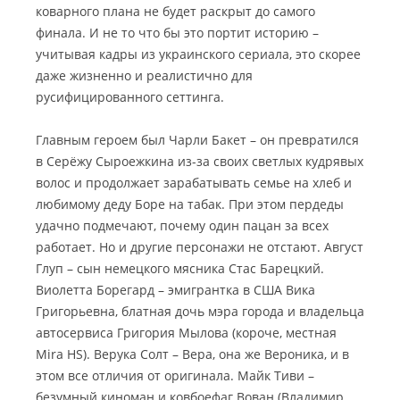
коварного плана не будет раскрыт до самого
финала. И не то что бы это портит историю –
учитывая кадры из украинского сериала, это скорее
даже жизненно и реалистично для
русифицированного сеттинга.
Главным героем был Чарли Бакет – он превратился
в Серёжу Сыроежкина из-за своих светлых кудрявых
волос и продолжает зарабатывать семье на хлеб и
любимому деду Боре на табак. При этом пердеды
удачно подмечают, почему один пацан за всех
работает. Но и другие персонажи не отстают. Август
Глуп – сын немецкого мясника Стас Барецкий.
Виолетта Борегард – эмигрантка в США Вика
Григорьевна, блатная дочь мэра города и владельца
автосервиса Григория Мылова (короче, местная
Mira HS). Верука Солт – Вера, она же Вероника, и в
этом все отличия от оригинала. Майк Тиви –
безумный киноман и ковбоефаг Вован (Владимир