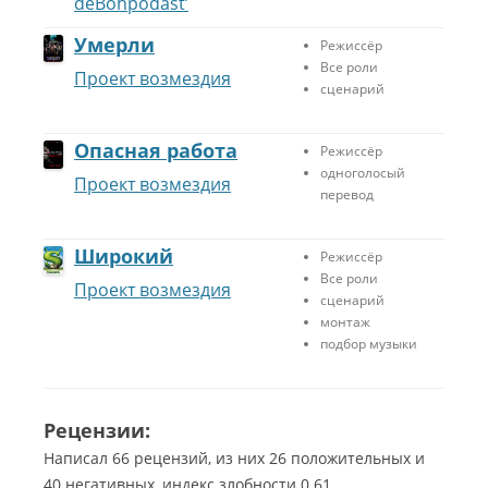
deBohpodast’
и
D
У
с
-
м
Умерли
Режиссёр
с
е
е
Все роли
Проект возмездия
ё
ш
р
сценарий
р
н
л
У
ы
и
м
й
.
Опасная работа
Режиссёр
е
к
А
одноголосый
Проект возмездия
р
а
г
перевод
л
м
о
и
е
н
Широкий
н
и
Режиссёр
Л
ь
я
Все роли
у
Проект возмездия
.
сценарий
ч
Л
П
монтаж
ш
у
р
подбор музыки
и
ч
о
й
ш
д
ф
и
о
и
й
Рецензии:
л
л
з
ж
Написал 66 рецензий, из них 26 положительных и
ь
в
е
м
у
40 негативных, индекс злобности 0.61