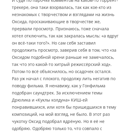
И судя по парочке комментов на каком-то торрент-
трекере, она таки взорвалась, так как кое-кто из
незнакомых с творчеством и взглядами на жизнь
Оксида, проскакивающие в творчестве же,
прервали просмотр. Признаюсь, тоже сначала
хотел отключить, так как закралась мысль: «а вдруг
он всё-таки того?». Но сам себя заставил
продолжить просмотр, заверив себя в том, что «за
Оксидом подобной хрени раньше не замечалось,
так что это какой-то хитрый режиссёрский ход».
Потом-то всё объяснилось, но осадочек остался.
Раз уж начал с плохого, продолжу лить негатив по
поводу фильма. Я ненавижу, как у Гонфильма
подобран саундтрек. За исключением темы
Дрюлика и «Куклы колдуна» КИШ-ей
понравившихся, или хотя бы пришедшихся в тему
композиций, на мой взгляд, не было. В этот раз
чукотку Оксид подобрал ядрёную. Но я её не
одобряю. Одобряю только то, что совпало с