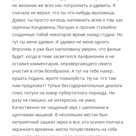
не желание же всех нас потроллить и удивить. Я
н
и
ы
я
сначала не верил, что ты что-нибудь выложишь.
й
.
Думал, ты просто хочешь напомнить всем о том, как
к
П
охуенны Кондомина, Писхуан и прочие стихийно
а
р
созданные тобой некоторое время назад студии. Но
м
о
тут ты меня удивил. И удивил не меня одного.
е
д
н
о
Впрочем, я уже был наполовину уверен, что фильм
ь
л
будет, когда в теме засветился Халфаноним и не
ж
оставил комментария, опровергающего своего
Л
е
у
участия в этом безобразии. А тут на тебе нахер,
н
ч
кушать подано, жрите пожалуйста. Ну ка, что там
и
ш
е
нам предложат? Тупые бессодержательные диалоги
и
плюс потуги на юмор пубертатного периода. Ни
й
Л
разу не смешно, не интересно, не умно.
м
у
у
ч
Качественно не чищеный звук с шипением и
з
ш
щелчками мышкой. В нескольких местах был
ы
и
неприятный зашкал звука и все, кто осилил полчаса
к
й
экранного времени, могли почувствовать на себе
а
м