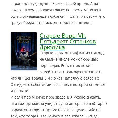
справился куда лучше, чем я в своё время. А вот
юмор… Я ухмыльнулся только во время монолога
осла с огнедышащей собакой — да и то потому, что
градус бреда в тот момент просто зашкалил.
Старые Воры VII:
Пятьдесят Оттенков
Дрюлика
Старые воры от Гонфильма никогда
не были в числе моих любимых
переводов. Есть в них некая
самобытность, самодостаточность
что ли. Центральный сюжет напрямую связан с
Оксидом, с событиями в стране, в которой он живёт
и поныне.
И если про многие произведения можно сказать,
что кое-где можно увидеть уши автора; то в «Старых
ворах» они торчат прямо изо всех щелей, ибо на
том, что тогда было близко и волновало Оксида,