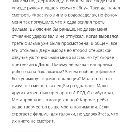
закосом под Держиморду. В общем, всё сводится к
ы
и
«пизде рулю» и «щас я кому-то ёбну». Таки да, начал
й
.
к
А
смотреть «Красную линию водораздела», но фоном
а
г
меня так поглушило, что я едва осилил треть
м
о
фильма. Выключил бы раньше, но диван меня
е
н
отчаянно удерживал и не отпускал. Когда вырвался,
н
и
треть фильма уже была просмотрена. В общем, все
ь
я
.
эти отсылы к Держиморде во второй Стёбовской
Л
П
озвучке уж точно были мимо кассы. Но тут скорее
у
р
ч
претензии к Дитю. Почему не назвал напарника
о
ш
рябого копа баклажаном? Зачем вообще в фильме
д
и
был упомянут терминат кальция? Мало того, что
о
й
л
нихуя не смешно, так ещё и раздражает. Мало
в
ж
других известных препаратов? ЛСД, Оксибутират,
и
е
д
Метапроктизол, в конце концов? Короче, ребят,
н
е
ваше творчество выше моего понимания. Если
и
о
строгаете фильмы для галочки, не удивляйтесь, что
е
м
их никто не смотрит.
о
Л
н
у