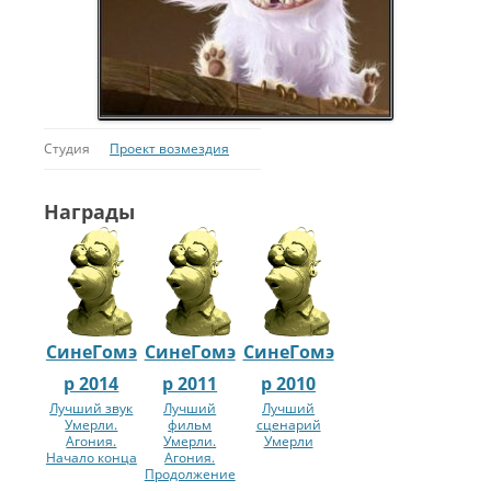
Студия
Проект возмездия
Награды
СинеГомэ
СинеГомэ
СинеГомэ
р 2014
р 2011
р 2010
Лучший звук
Лучший
Лучший
Умерли.
фильм
сценарий
Агония.
Умерли.
Умерли
Начало конца
Агония.
Продолжение