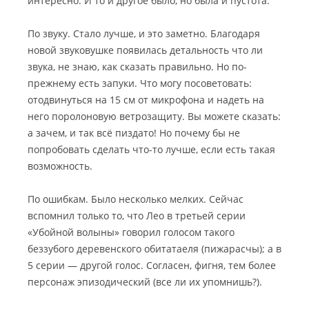
интересно. И то и другое было, но была и пустота.
По звуку. Стало лучше, и это заметно. Благодаря
новой звуковушке появилась детальность что ли
звука, не знаю, как сказать правильно. Но по-
прежнему есть запуки. Что могу посоветовать:
отодвинуться на 15 см от микрофона и надеть на
него поролоновую ветрозащиту. Вы можете сказать:
а зачем, и так всё пиздато! Но почему бы не
попробовать сделать что-то лучше, если есть такая
возможность.
По ошибкам. Было несколько мелких. Сейчас
вспомнил только то, что Лео в третьей серии
«Убойной волыны» говорил голосом такого
беззубого деревенского обитатаеля (пижарасчы); а в
5 серии — другой голос. Согласен, фигня, тем более
персонаж эпизодический (все ли их упомнишь?).