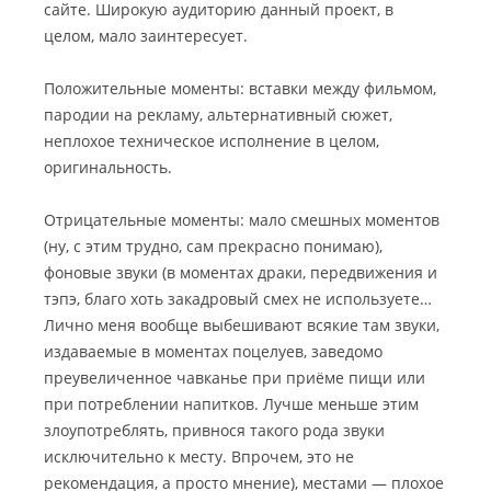
сайте. Широкую аудиторию данный проект, в
к
л
целом, мало заинтересует.
а
и
р
.
д
А
Положительные моменты: вставки между фильмом,
и
г
пародии на рекламу, альтернативный сюжет,
A
о
неплохое техническое исполнение в целом,
M
н
оригинальность.
D
и
-
я
е
.
Отрицательные моменты: мало смешных моментов
ш
П
(ну, с этим трудно, сам прекрасно понимаю),
н
р
фоновые звуки (в моментах драки, передвижения и
ы
о
тэпэ, благо хоть закадровый смех не используете…
й
д
к
о
Лично меня вообще выбешивают всякие там звуки,
а
л
издаваемые в моментах поцелуев, заведомо
м
ж
преувеличенное чавканье при приёме пищи или
е
е
при потреблении напитков. Лучше меньше этим
н
н
злоупотреблять, привнося такого рода звуки
ь
и
е
исключительно к месту. Впрочем, это не
рекомендация, а просто мнение), местами — плохое