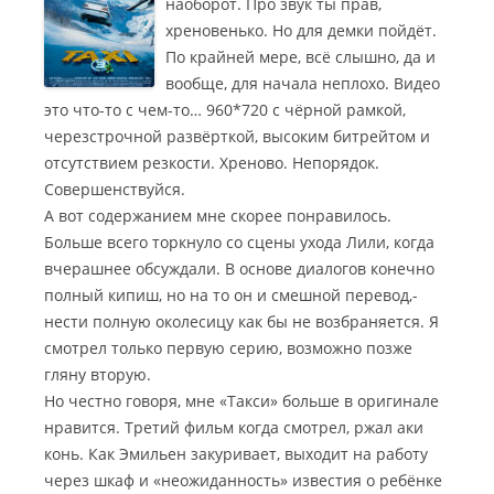
наоборот. Про звук ты прав,
хреновенько. Но для демки пойдёт.
По крайней мере, всё слышно, да и
вообще, для начала неплохо. Видео
это что-то с чем-то… 960*720 с чёрной рамкой,
черезстрочной развёрткой, высоким битрейтом и
отсутствием резкости. Хреново. Непорядок.
Совершенствуйся.
А вот содержанием мне скорее понравилось.
Больше всего торкнуло со сцены ухода Лили, когда
вчерашнее обсуждали. В основе диалогов конечно
полный кипиш, но на то он и смешной перевод,-
нести полную околесицу как бы не возбраняется. Я
смотрел только первую серию, возможно позже
гляну вторую.
Но честно говоря, мне «Такси» больше в оригинале
нравится. Третий фильм когда смотрел, ржал аки
конь. Как Эмильен закуривает, выходит на работу
через шкаф и «неожиданность» известия о ребёнке