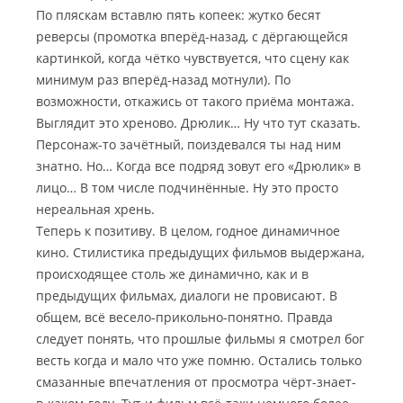
По пляскам вставлю пять копеек: жутко бесят
реверсы (промотка вперёд-назад, с дёргающейся
картинкой, когда чётко чувствуется, что сцену как
минимум раз вперёд-назад мотнули). По
возможности, откажись от такого приёма монтажа.
Выглядит это хреново. Дрюлик… Ну что тут сказать.
Персонаж-то зачётный, поиздевался ты над ним
знатно. Но… Когда все подряд зовут его «Дрюлик» в
лицо… В том числе подчинённые. Ну это просто
нереальная хрень.
Теперь к позитиву. В целом, годное динамичное
кино. Стилистика предыдущих фильмов выдержана,
происходящее столь же динамично, как и в
предыдущих фильмах, диалоги не провисают. В
общем, всё весело-прикольно-понятно. Правда
следует понять, что прошлые фильмы я смотрел бог
весть когда и мало что уже помню. Остались только
смазанные впечатления от просмотра чёрт-знает-