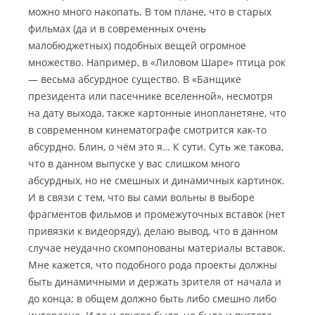
можно много накопать. В том плане, что в старых
фильмах (да и в современных очень
малобюджетных) подобных вещей огромное
множество. Например, в «Лиловом Шаре» птица рок
— весьма абсурдное существо. В «Банщике
президента или пасечнике вселенной», несмотря
на дату выхода, также картонные инопланетяне, что
в современном кинематографе смотрится как-то
абсурдно. Блин, о чём это я… К сути. Суть же такова,
что в данном выпуске у вас слишком много
абсурдных, но не смешных и динамичных картинок.
И в связи с тем, что вы сами вольны в выборе
фрагментов фильмов и промежуточных вставок (нет
привязки к видеоряду), делаю вывод, что в данном
случае неудачно скомпонованы материалы вставок.
Мне кажется, что подобного рода проекты должны
быть динамичными и держать зрителя от начала и
до конца; в общем должно быть либо смешно либо