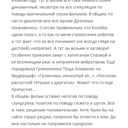
в-каком-году. Тут и фильм всё-таки немного более
динамичный, несмотря на все спекуляции по
поводу оригинальной серии фильмов. В общем, по
части диалогов мне всё (кроме Дрюлика)
понравилось. Считаю правильным, что Колобку
«дали голос», а то как-то меня стрекотание роботов
и тот факт, что их все понимают (не всегда глядя на
дисплей), напрягает. А тут он возьми и заговори!
Особенно приколен замут с капитаном Спазмой и
её вселяющим ужас в неприятеля вибратором. Ещё
порадовала Громозекина Тёща, Блевание на
брудершафт, «Громозека, изнасилуй её…», «Рассказы
распутной тётушки о джигитах». Может что-то ещё
пропустил….
В общем, фильм оставил негатив по поводу
саундтрека, позитив по поводу сюжета и шуток. Всё
ж таки, рецензия положительная. Хотя, были бы на
сайте серые рецухи, попросил бы отнести к ним. Да,
мне настолько не понравился саундтрек.