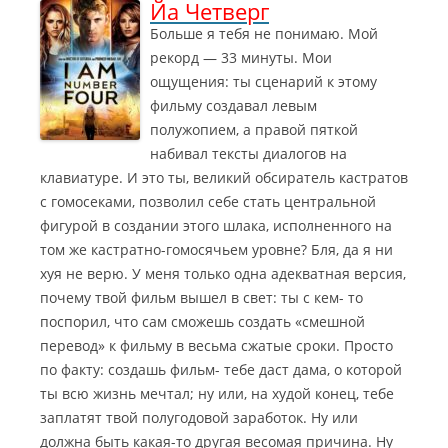
Йа Четверг
т
ч
а
ш
Больше я тебя не понимаю. Мой
ж
и
рекорд — 33 минуты. Мои
Х
й
ощущения: ты сценарий к этому
ь
р
фильму создавал левым
ю
е
л
ж
полужопием, а правой пяткой
е
и
набивал тексты диалогов на
т
с
клавиатуре. И это ты, великий обсиратель кастратов
П
с
с гомосеками, позволил себе стать центральной
а
ё
фигурой в создании этого шлака, исполненного на
к
р
к
У
том же кастратно-гомосячьем уровне? Бля, да я ни
а
м
хуя не верю.
У меня только одна адекватная версия,
р
е
почему твой фильм вышел в свет: ты с кем- то
д
р
поспорил, что сам сможешь создать «смешной
и
л
перевод» к фильму в весьма сжатые сроки. Просто
A
и
M
.
по факту: создашь фильм- тебе даст дама, о которой
D
А
ты всю жизнь мечтал; ну или, на худой конец, тебе
-
г
заплатят твой полугодовой заработок. Ну или
е
о
должна быть какая-то другая весомая причина. Ну
ш
н