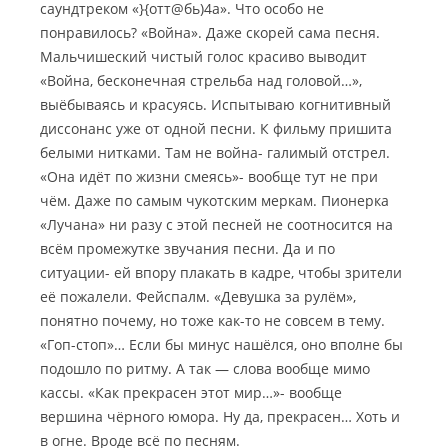
саундтреком «}{отт@бь)4а». Что особо не
понравилось? «Война». Даже скорей сама песня.
Мальчишеский чистый голос красиво выводит
«Война, бесконечная стрельба над головой…»,
выёбываясь и красуясь. Испытываю когнитивный
диссонанс уже от одной песни. К фильму пришита
белыми нитками. Там не война- галимый отстрел.
«Она идёт по жизни смеясь»- вообще тут не при
чём. Даже по самым чукотским меркам. Пионерка
«Лучана» ни разу с этой песней не соотносится на
всём промежутке звучания песни. Да и по
ситуации- ей впору плакать в кадре, чтобы зрители
её пожалели. Фейспалм. «Девушка за рулём»,
понятно почему, но тоже как-то не совсем в тему.
«Гоп-стоп»… Если бы минус нашёлся, оно вполне бы
подошло по ритму. А так — слова вообще мимо
кассы. «Как прекрасен этот мир…»- вообще
вершина чёрного юмора. Ну да, прекрасен… Хоть и
в огне. Вроде всё по песням.