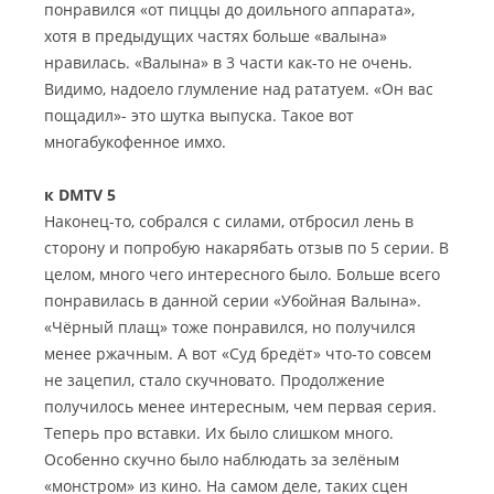
понравился «от пиццы до доильного аппарата»,
хотя в предыдущих частях больше «валына»
нравилась. «Валына» в 3 части как-то не очень.
Видимо, надоело глумление над рататуем. «Он вас
пощадил»- это шутка выпуска. Такое вот
многабукофенное имхо.
к DMTV 5
Наконец-то, собрался с силами, отбросил лень в
сторону и попробую накарябать отзыв по 5 серии. В
целом, много чего интересного было. Больше всего
понравилась в данной серии «Убойная Валына».
«Чёрный плащ» тоже понравился, но получился
менее ржачным. А вот «Суд бредёт» что-то совсем
не зацепил, стало скучновато. Продолжение
получилось менее интересным, чем первая серия.
Теперь про вставки. Их было слишком много.
Особенно скучно было наблюдать за зелёным
«монстром» из кино. На самом деле, таких сцен