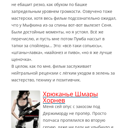
не ебашит резко, как обухом по башке
запредельным уровнем громкости. Озвучено тоже
мастерски, хотя весь фильм подсознательно ожидал,
что у Мыфкина из-за спины вот-вот вылезет Сеня.
Были достойные моменты, но я устоял. Всё же
перечислю, и пусть мне потом Пумба нассыт в
тапки за спойлеры… Это: «всё-таки сопьюсь»,
«штаны+лавка», «майонез и пиво», «но я же лучше
щеночка».
В целом, как по мне, фильм заслуживает
нейтральной рецензии с лёгким уходом в зелень за
мастерство, технику и позитивчик.
Хрюканье Шмары
Хорнев
Меня сей опус с закосом под
Держиморду не пропёр. Просто
полчаса пропялился во вторую
серию, даже ни разу не улыбнуло и