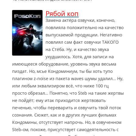
н
У
к
и
м
Х
Рябой коп
е
е
ь
Замена актёра озвучки, конечно,
р
ю
Л
повлияла положительно на качество
л
л
у
и
е
выпускаемой продукции. Негативно
ч
т
ш
повлиял сам факт озвучки ТАКОГО
П
и
на Стёба. Ну, и качество звука
а
й
ухудшилось. Хотя, для записи на
к
с
имеющееся оборудование, уровень звука весьма
к
ц
пиздат. Но, мсье Кондоминиум, ты бы хоть тупо
а
е
р
н
плагином z-noise из пакета waves шумы удалил…
Ну,
д
а
или любым эквализиром всё, что ниже 100 гц
и
р
просто обрезал… Понятно, что Steb на такие жертвы
A
и
не пойдёт; ему итак приходится жертвовать
M
й
печенью, чтобы переварить и озвучить твой поток
D
У
-
м
сознания. Сюжет, как и в других лучших фильмах
е
е
Кондомины, отсутствует напрочь. Но, в озвученном
ш
р
Steb-ом, похоже, присутствует самодеятельность с
н
л