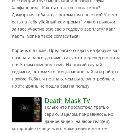
всю неприятную мощь клипированого звука.
л
у
ь
з
Халфаноним… Как ты на такое согласился?
н
ы
Дэмуэртыч тебя что, с автоматом навестил? У него
ы
к
есть на тебя убойный компромат? Или он выложил
й
а
за твоё участие всю свою годовую зарплату? Как?
с
л
Как ты мог на такое согласиться?
а
ь
у
н
н
ы
Короче, я в шоке. Предлагаю создать на форуме зал
д
й
позора и навсегда поместить этот перевод в него за
т
с
почётным номером семь. На всякий случай
р
а
седьмым, потому что всегда можно найти и работы
е
у
к
н
похуже. Ребят, я не знаю, чем вы злоупотребляли,
Х
д
но эта дрянь не пошла вам на пользу.
ь
т
ю
р
Death Mask TV
л
е
Только что просмотрел третью
е
к
т
У
серию. В целом, понравилось, но
П
м
данное видео- на любителя(ей),
а
е
которого(ых) чаще всего можно найти на этом
к
р