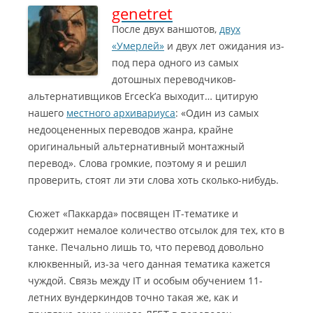
genetret
После двух ваншотов,
двух
«Умерлей»
и двух лет ожидания из-
под пера одного из самых
дотошных переводчиков-
альтернативщиков Erceck’а выходит… цитирую
нашего
местного архивариуса
: «Один из самых
недооцененных переводов жанра, крайне
оригинальный альтернативный монтажный
перевод».
Слова громкие, поэтому я и решил
проверить, стоят ли эти слова хоть сколько-нибудь.
Сюжет «Паккарда» посвящен IT-тематике и
содержит немалое количество отсылок для тех, кто в
танке. Печально лишь то, что перевод довольно
клюквенный, из-за чего данная тематика кажется
чуждой. Связь между IT и особым обучением 11-
летних вундеркиндов точно такая же, как и