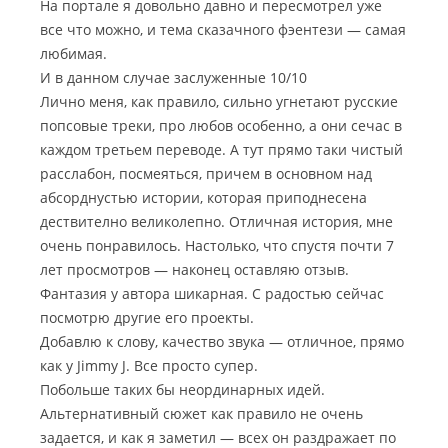
На портале я довольно давно и пересмотрел уже
все что можно, и тема сказачного фэентези — самая
любимая.
И в данном случае заслуженные 10/10
Лично меня, как правило, сильно угнетают русские
попсовые треки, про любов особенно, а они сечас в
каждом третьем переводе. А тут прямо таки чистый
расслабон, посмеяться, причем в основном над
абсорднустью истории, которая приподнесена
дествително великолепно. Отличная история, мне
очень понравилось. Настолько, что спустя почти 7
лет просмотров — наконец оставляю отзыв.
Фантазия у автора шикарная. С радостью сейчас
посмотрю другие его проекты.
Добавлю к слову, качество звука — отличное, прямо
как у Jimmy J. Все просто супер.
Побольше таких бы неординарных идей.
Альтернативный сюжет как правило не очень
задается, и как я заметил — всех он раздражает по