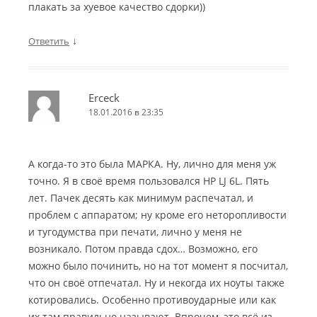
плакать за хуевое качество сдорки))
↓
Ответить
Erceck
18.01.2016 в 23:35
А когда-то это была МАРКА. Ну, лично для меня уж
точно. Я в своё время пользовался HP LJ 6L. Пять
лет. Пачек десять как минимум распечатал, и
проблем с аппаратом; ну кроме его неторопливости
и тугодумства при печати, лично у меня не
возникало. Потом правда сдох… Возможно, его
можно было починить, но на тот момент я посчитал,
что он своё отпечатал. Ну и некогда их ноуты также
котировались. Особенно противоударные или как
их там правильно называют. Впрочем, это всё из