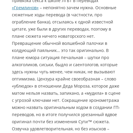
привязка секса к школе ЛГБТ в переводах
«Гремлинов»
– непонятно зачем нужна. Основные
сюжетные ходы перевода (в частности, про
ограбление банка), отсылаясь к одной известной
цитате, уже были в других переводах, поэтому в
плане сюжета ничего новаторского нет.
Превращение обычной волшебной палочки в
колдующий паяльник… это так оригинально. В
плане юмора ситуация печальная – шутки про
алкоголиков, сиськи, быдло и саентологов, которые
здесь нужны чуть менее, чем никак, не вызывают
оптимизма. Цензура крайне своеобразная – слово
«ублюдок» в отношении Деда Мороза, которое даже
матом нельзя назвать, запикано, а «мудила» в сцене
с угрозой ключами нет. Сокращение хронометража
можно назвать оригинальным ходом в создании ГП-
переводов, но в итоге получился урезанный вдвое
оригинал почти без изменения Сути™ сюжета.
Озвучка удовлетворительная, но без изысков –