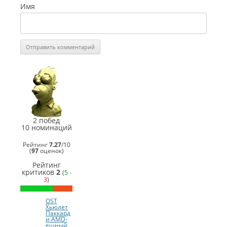
Имя
СинеГомэр
СинеГомэр
2013
2013
Лучшая
Лучшая
актриса
актриса
озвучки
озвучки
2 побед
Uta
второго
10 номинаций
Евгения
плана
Мандрыкина
Uta
Рейтинг
7.27
/
10
Едвига
(
97
оценок)
Непостижимова
Рейтинг
критиков
2
(
5
-
СинеГомэр
3
)
2013
Лучший
режиссёр
OST
(
Erceck
)
Хьюлет
СинеГомэр
Паккард
2013
и AMD-
Лучший
ешный