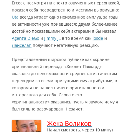
Erceck, несмотря на спектр озвученных персонажей,
показал себя посредственно и местами вырвиушно;
Uta
всегда играет одно неизменное амплуа, за годы
ее активности уже приевшееся; двумя более-менее
достойно показавшими себя актерами я бы назвал
Agent’а DieGo
и
Jimmy J.
, в то время как
losde
и
Ланселап
получают негативную реакцию.
Представленный широкой публике как «крайне
оригинальный перевод», «Хьюлет Паккард»
оказался до невозможности среднестатистическим
переводом со всеми присущими ему атрибутами, в
котором я не нашел ничего оригинального и
интересного для себя. Слова о его
«оригинальности» оказались пустым звуком, чему я
был сильно разочарован. Незачет.
Жека Воликов
Начал смотреть, через 10 минут