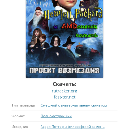
Скачать:
rutracker.org
fast-tor.net
Тип перевода
Смешной с альтернативным сюжетом
Формат
Полнометражный
Исходник
Гарри Поттер и философский камень