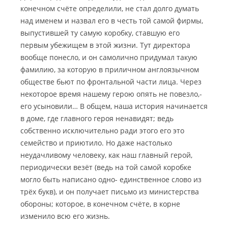
конечном счёте определили, не стал долго думать
над именем и назвал его в честь той самой фирмы,
выпустившей ту самую коробку, ставшую его
первым убежищем в этой жизни. Тут директора
вообще понесло, и он самолично придумал такую
фамилию, за которую в приличном англоязычном
обществе бьют по фронтальной части лица. Через
некоторое время нашему герою опять не повезло,-
его усыновили… В общем, наша история начинается
в доме, где главного героя ненавидят; ведь
собственно исключительно ради этого его это
семейство и приютило. Но даже настолько
неудачливому человеку, как наш главный герой,
периодически везёт (ведь на той самой коробке
могло быть написано одно- единственное слово из
трёх букв), и он получает письмо из министерства
обороны; которое, в конечном счёте, в корне
изменило всю его жизнь.