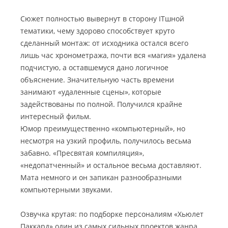
Сюжет полностью вывернут в сторону ITшной
тематики, чему здорово способствует круто
сделанный монтаж: от исходника остался всего
лишь час хронометража, почти вся «магия» удалена
подчистую, а оставшемуся дано логичное
объяснение. Значительную часть времени
занимают «удаленные сцены», которые
задействованы по полной. Получился крайне
интересный фильм.
Юмор преимущественно «компьютерный», но
несмотря на узкий профиль, получилось весьма
забавно. «Пресвятая компиляция»,
«недопатченный» и остальное весьма доставляют.
Мата немного и он запикан разнообразными
компьютерными звуками.
Озвучка крутая: по подборке персоналиям «Хьюлет
Паккард» один из самых сильных проектов жанра.