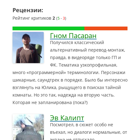
Рецензии:
Рейтинг критиков
2
(
5
-
3
)
Гном Пасаран
Получился классический
альтернативный перевод-монтаж,
правда, в видеоряде только ГП и
ФК. Тематика узкопрофильная,
много «программерной» терминологии. Персонажи
шикарные, саундтрек в порядке. Было бы интересно
взглянуть на Юлика, рыщущего в поисках тайной
комнаты. Но это так, надежда на вторую часть.
Которая не запланирована (пока?)
Эв Калипт
Посмотрел, в сюжет особо не
въехал, но диалоги нормальные, от
экрана не отпускало.