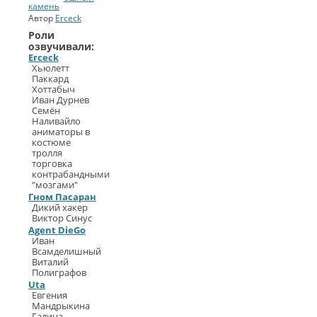
актёр
камень
озвучки
Автор
Erceck
(
Erceck
)
Юлик
Роли
СинеГомэр
озвучивали:
2013
Erceck
Лучший
Хьюлетт
актёр
Паккард
озвучки
Хоттабыч
второго
Иван Дурнев
плана
Семён
(
Андрей
Наливайло
Гаврилов
)
аниматоры в
Двуликий
костюме
Янус
тролля
СинеГомэр
2013
торговка
Лучший
контрабандными
монтаж
"мозгами"
звука
Гном Пасаран
(
Erceck
)
Дикий хакер
СинеГомэр
Виктор Синус
2013
Agent DieGo
Лучший
Иван
звук
Всамделишный
(
Erceck
)
Виталий
СинеГомэр
2013
Полиграфов
Лучший
Uta
видеомонтаж
Евгения
(
Erceck
)
Мандрыкина
СинеГомэр
Галина