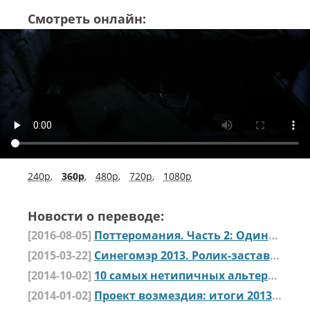
Смотреть онлайн:
240p
,
360p
,
480p
,
720p
,
1080p
Новости о переводе:
[2016-08-05]
Поттеромания. Часть 2: Одиночные выстрелы
[2015-03-22]
Cинегомэр 2013. Ролик-заставка
[2014-10-02]
10 самых нетипичных альтернативок
[2014-01-02]
Проект возмездия: итоги 2013-го года