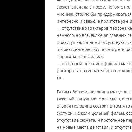
сюжет, сначала с носом, потом с по
мнению, стоило бы придерживаться
интересно и свежо, а политота уже и
— отсутствие характеров персонаж
немного, но все, включая главных ге
фразу, ушел. За ними отсутствуют ка
посоветовать автору посмотреть ра
Парасана, «Гонфильм»;
— во второй половине фильма мало 
у автора так замечательно выходили
то.
Таким образом, половина минусов 
тяжелый, занудный, фраз мало, и он
Вторая половина состоит в том, что 
скетчей, нежели цельный фильм, ос
отсутствие сюжета, и постоянное п
на новые места действия, и отсутст