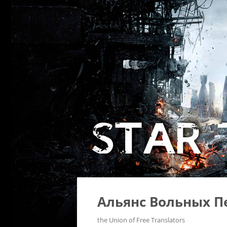
Альянс Вольных П
the Union of Free Translators