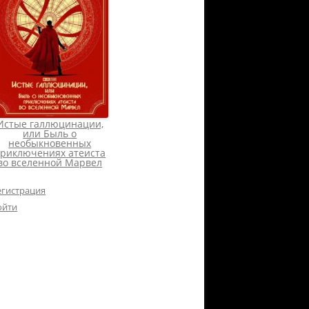
Истые галлюцинации,
или Быль о
необыкновенных
риключениях атеиста
во вселенной Марвел
егистрация
ойти