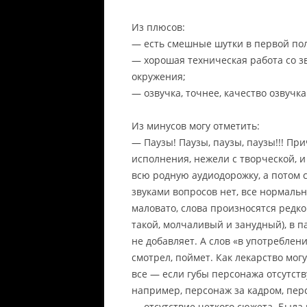
Из плюсов:
— есть смешные шутки в первой пол
— хорошая техническая работа со 
окружения;
— озвучка, точнее, качество озвучка
Из минусов могу отметить:
— Паузы! Паузы, паузы, паузы!!! Пр
исполнения, нежели с творческой, 
всю родную аудиодорожку, а потом с
звуками вопросов нет, все нормальн
маловато, слова произносятся редк
такой, молчаливый и занудный), в п
не добавляет. А слов «в употреблени
смотрел, поймет. Как лекарство мог
все — если губы персонажа отсутству
например, персонаж за кадром, перс
— отсутствие четкого сюжета. Была