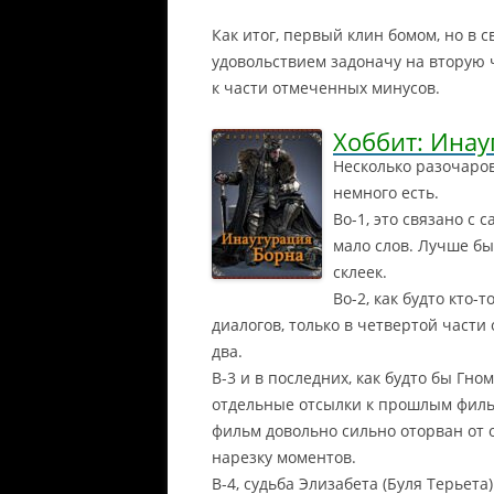
Как итог, первый клин бомом, но в 
удовольствием задоначу на вторую 
к части отмеченных минусов.
Хоббит: Инау
Несколько разочарова
немного есть.
Во-1, это связано с
мало слов.
Лучше бы
склеек.
Во-2, как будто кто
диалогов, только в четвертой части
два.
В-3 и в последних, как будто бы Гн
отдельные отсылки к прошлым филь
фильм довольно сильно оторван от 
нарезку моментов.
В-4, судьба Элизабета (Буля Терьет