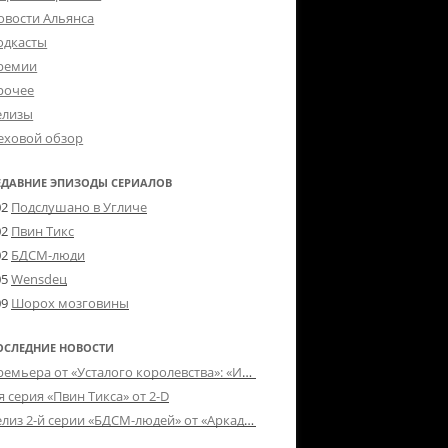
овости Альянса
одкасты
ремии
рочее
елизы
еховой обзор
ЕДАВНИЕ ЭПИЗОДЫ СЕРИАЛОВ
02
Подслушано в Угличе
02
Пвин Тикс
02
БДСМ-люди
05
Wensdeц
09
Шорох мозговины
ОСЛЕДНИЕ НОВОСТИ
Премьера от «Усталого королевства»: «Игорь начал»
я серия «Пвин Тикса» от 2-D
Релиз 2-й серии «БДСМ-людей» от «Аркада Фильм»