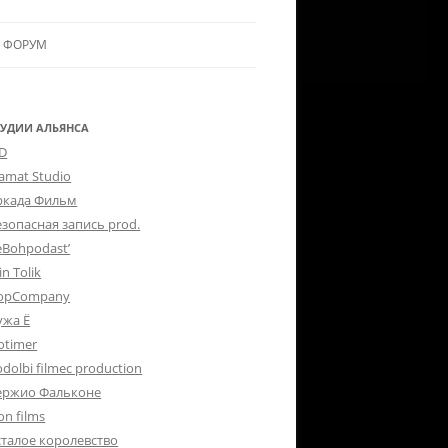
ФОРУМ
ЛЬЯНСУ
 В АЛЬЯНС
ТУДИИ АЛЬЯНСА
-D
ЛЬЯНСА
lamat Studio
ркада Фильм
езопасная запись prod.
eBohpodast’
in Tolik
opCompany
ужа Ё
otimer
dolbi filmec production
ержио Фальконе
on films
сталое королевство