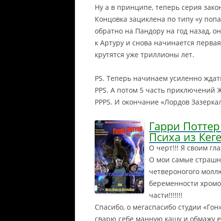
Ну а в принципе, теперь серия закон
Концовка зациклена по типу «у попа
обратно на Пандору на год назад, о
к Артуру и снова начинается первая
крутятся уже триллионы лет.
PS. Теперь начинаем усиленно ждат
PPS. А потом 5 часть приключений 
PPPS. И окончание «Лордов Зазеркалья»
Гарри Поттер
Психа из Кег
О черт!!! Я своим гл
О мои самые страшн
четвероногого моллю
беременности хромог
части!!!!!!!
Спасибо, о мегаспасибо студии «Гон»
сварю себе манную кашу и обмажу ей