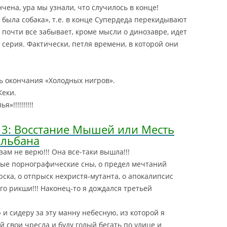
чена, ура мы узнали, что случилось в конце!
 была собака», т.е. в конце Супердеда перекидывают
н почти все забывает, кроме мысли о динозавре, идет
 серия. Фактически, петля времени, в которой они
ь окончания «Холодных нигров».
Жеки.
!!!!!!!!!!
 3: Восстание Мышей или Месть
ельбана
азам не верю!!! Она все-таки вышла!!!
ые порнографические сны, о предел мечтаний
ска, о отпрыск нехристя-мутанта, о апокалипсис
о рикши!!! Наконец-то я дождался третьей
 и сидеру за эту манну небесную, из которой я
 свои чресла и буду голый бегать по улице и