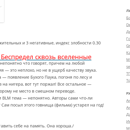
Л
Б
D
Д
Г
жительных и 3 негативные, индекс злобности 0.30
Gr
К
Беспредел сквозь вселенные
М
непонятно что говорят, причем на любой
s
я — это неплохо, но не в ущерб качеству звука.
Т
а — появление Бухого Паука
, погоня по лесу и
Т
в на нигера, вот тут поржал! Все остальное —
орому не место в смешном переводе.
Р
и BLM тема — непонятно. Авторы сами что-ли
А
Сам посыл этого говнища (фильма) устарел на год!
А
Д
И
тавить себе на память. Она хороша./
М