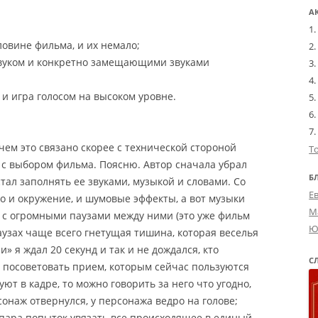
А
овине фильма, и их немало;
звуком и конкретно замещающими звуками
 и игра голосом на высоком уровне.
ичем это связано скорее с технической стороной
Т
и с выбором фильма. Поясню. Автор сначала убрал
Б
тал заполнять ее звуками, музыкой и словами. Со
Е
о и окружение, и шумовые эффекты, а вот музыки
М
о с огромными паузами между ними (это уже фильм
Ю
аузах чаще всего гнетущая тишина, которая веселья
и» я ждал 20 секунд и так и не дождался, кто
С
у посоветовать прием, которым сейчас пользуются
ют в кадре, то можно говорить за него что угодно,
онаж отвернулся, у персонажа ведро на голове;
 пара попыток увязать все происходящее в единый