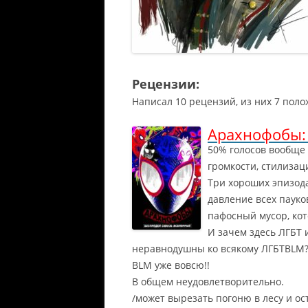
Рецензии:
Написал 10 рецензий, из них 7 поло
Арахнофобы: 
50% голосов вообще 
громкости, стилизаци
Три хороших эпизод
давление всех пауко
пафосный мусор, кот
И зачем здесь ЛГБТ 
неравнодушны ко всякому ЛГБТBLM? 
BLM уже вовсю!!
В общем неудовлетворительно.
/может вырезать погоню в лесу и ос