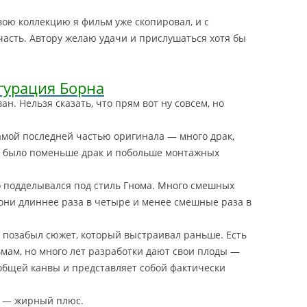
свою коллекцию я фильм уже скопировал, и с
часть. Автору желаю удачи и прислушаться хотя бы
гурация Борна
н. Нельзя сказать, что прям вот ну совсем, но
 самой последней частью оригинала — много драк,
 было поменьше драк и побольше монтажных
-то подделывался под стиль Гнома. Много смешных
 они длиннее раза в четыре и менее смешные раза в
ом позабыл сюжет, который выстраивал раньше. Есть
мам, но много лет разработки дают свои плоды —
общей канвы и представляет собой фактически
а) — жирный плюс.