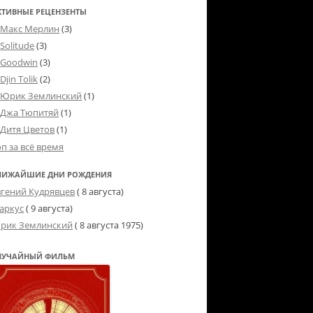
КТИВНЫЕ РЕЦЕНЗЕНТЫ
Макс Мерлин
(3)
Solitude
(3)
Goodwin
(3)
Djin Tolik
(2)
Юрик Землинский
(1)
Джа Тюпитяй
(1)
Дитя Цветов
(1)
оп за всё время
ЛИЖАЙШИЕ ДНИ РОЖДЕНИЯ
вгений Кудрявцев
( 8 августа)
аркус
( 9 августа)
рик Землинский
(
8 августа 1975
)
ЛУЧАЙНЫЙ ФИЛЬМ