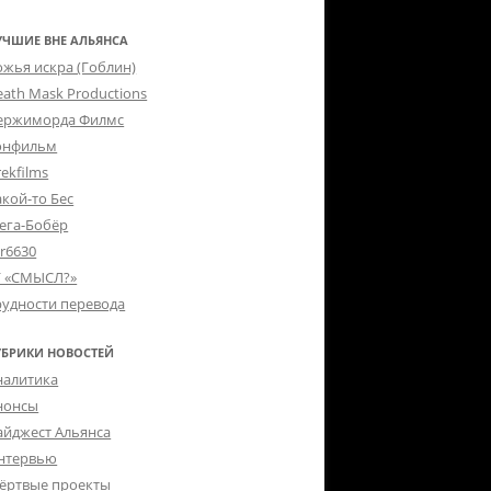
УЧШИЕ ВНЕ АЛЬЯНСА
ожья искра (Гоблин)
eath Mask Productions
ержиморда Филмс
онфильм
ekfilms
акой-то Бес
ега-Бобёр
er6630
Г «СМЫСЛ?»
рудности перевода
УБРИКИ НОВОСТЕЙ
налитика
нонсы
айджест Альянса
нтервью
ёртвые проекты