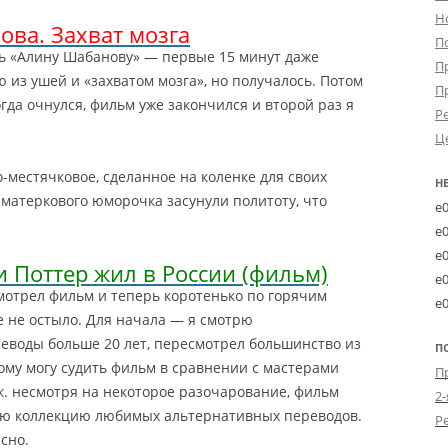
Н
ва. Захват мозга
П
ь «Алину Шабанову» — первые 15 минут даже
П
ю из ушей и «захватом мозга», но получалось. Потом
П
гда очнулся, фильм уже закончился и второй раз я
Р
Ц
о-местячковое, сделанное на коленке для своих
Н
матеркового юморочка засунули политоту, что
e
e
e
и Поттер жил в России (фильм)
e
смотрел фильм и теперь коротенько по горячим
e
ве не остыло. Для начала — я смотрю
еводы больше 20 лет, пересмотрел большинство из
П
ому могу судить фильм в сравнении с мастерами
т.к. несмотря на некоторое разочарование, фильм
2-
мою коллекцию любимых альтернативных переводов.
сно.