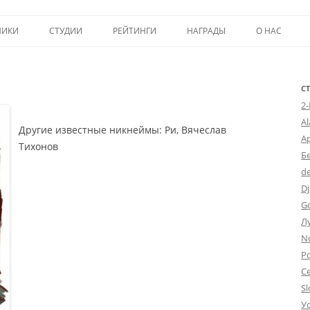
Перейти к содержимому
НИКИ
СТУДИИ
РЕЙТИНГИ
НАГРАДЫ
О НАС
ТОП-50
ПОМОЩЬ А
КРИТИКА
ВСТУПЛЕНИЕ
С
2
ИСТОРИЯ А
A
Другие известные никнеймы: Ри, Вячеслав
А
Тихонов
Б
d
Dj
G
Л
N
Po
С
Sl
У