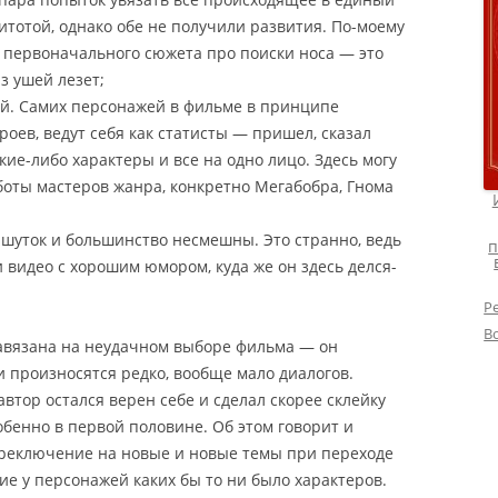
литотой, однако обе не получили развития. По-моему
 первоначального сюжета про поиски носа — это
з ушей лезет;
ей. Самих персонажей в фильме в принципе
роев, ведут себя как статисты — пришел, сказал
кие-либо характеры и все на одно лицо. Здесь могу
боты мастеров жанра, конкретно Мегабобра, Гнома
шуток и большинство несмешны. Это странно, ведь
п
 видео с хорошим юмором, куда же он здесь делся-
Р
В
завязана на неудачном выборе фильма — он
и произносятся редко, вообще мало диалогов.
автор остался верен себе и сделал скорее склейку
обенно в первой половине. Об этом говорит и
ереключение на новые и новые темы при переходе
вие у персонажей каких бы то ни было характеров.