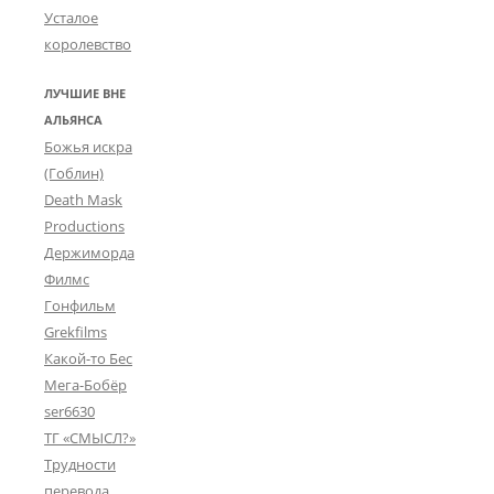
Усталое
королевство
ЛУЧШИЕ ВНЕ
АЛЬЯНСА
Божья искра
(Гоблин)
Death Mask
Productions
Держиморда
Филмс
Гонфильм
Grekfilms
Какой-то Бес
Мега-Бобёр
ser6630
ТГ «СМЫСЛ?»
Трудности
перевода