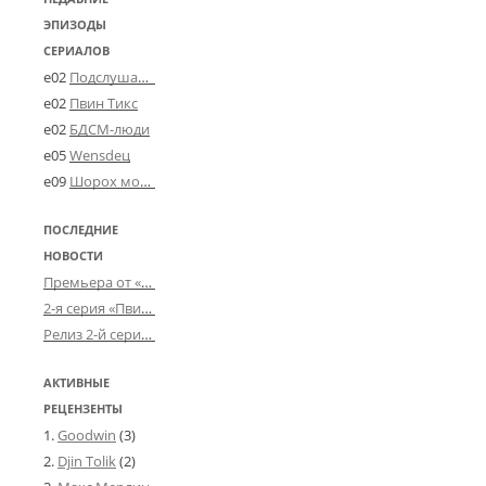
ЭПИЗОДЫ
СЕРИАЛОВ
e02
Подслушано в Угличе
e02
Пвин Тикс
e02
БДСМ-люди
e05
Wensdeц
e09
Шорох мозговины
ПОСЛЕДНИЕ
НОВОСТИ
Премьера от «Усталого королевства»: «Игорь начал»
2-я серия «Пвин Тикса» от 2-D
Релиз 2-й серии «БДСМ-людей» от «Аркада Фильм»
АКТИВНЫЕ
РЕЦЕНЗЕНТЫ
Goodwin
(3)
Djin Tolik
(2)