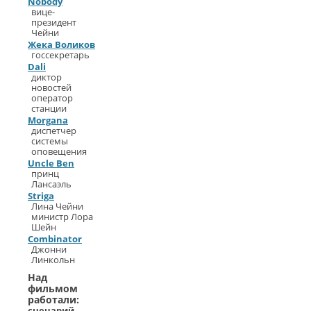
Nobody
вице-
президент
Чейни
Жека Воликов
госсекретарь
Dali
диктор
новостей
оператор
станции
Morgana
диспетчер
системы
оповещения
Uncle Ben
принц
Лансаэль
Striga
Лина Чейни
министр Лора
Шейн
Combinator
Джонни
Линкольн
Над
фильмом
работали:
сценарий