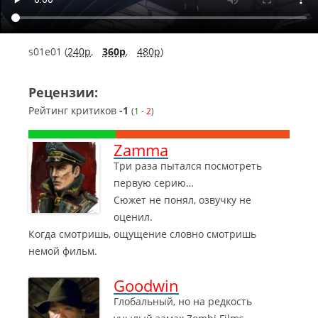
s01e01 (
240p
,
360p
,
480p
)
Рецензии:
Рейтинг критиков
-1
(
1
-
2
)
Zamma
Три раза пытался посмотреть
первую серию…
Сюжет не понял, озвучку не
оценил.
Когда смотришь, ощущение словно смотришь
немой фильм.
Goodwin
Глобальный, но на редкость