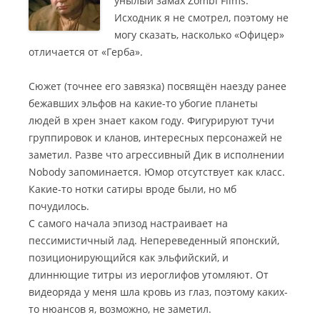
унылый замах Zombi Films.
Исходник я не смотрел, поэтому не
могу сказать, насколько «Офицер»
отличается от «Герба».
Сюжет (точнее его завязка) посвящён наезду ранее
бежавших эльфов на какие-то убогие планеты
людей в хрен знает каком году. Фигурируют тучи
группировок и кланов, интересных персонажей не
заметил. Разве что агрессивный Дик в исполнении
Nobody запоминается. Юмор отсутствует как класс.
Какие-то нотки сатиры вроде были, но мб
почудилось.
С самого начала эпизод настраивает на
пессимистичный лад. Непереведенный японский,
позиционирующийся как эльфийский, и
длиннющие титры из иероглифов утомляют. От
видеоряда у меня шла кровь из глаз, поэтому каких-
то нюансов я, возможно, не заметил.