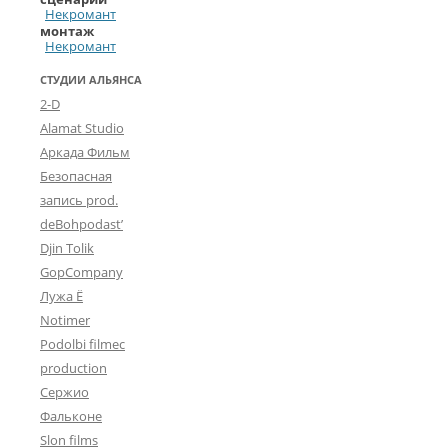
Некромант
монтаж
Некромант
СТУДИИ АЛЬЯНСА
2-D
Alamat Studio
Аркада Фильм
Безопасная
запись prod.
deBohpodast’
Djin Tolik
GopCompany
Лужа Ё
Notimer
Podolbi filmec
production
Сержио
Фальконе
Slon films