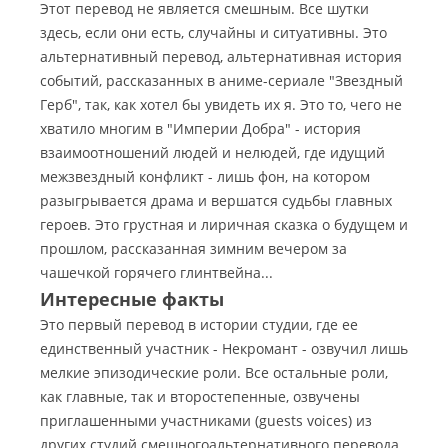
Этот перевод не является смешным. Все шутки
здесь, если они есть, случайны и ситуативны. Это
альтернативный перевод, альтернативная история
событий, рассказанных в аниме-сериале "Звездный
Герб", так, как хотел бы увидеть их я. Это то, чего не
хватило многим в "Империи Добра" - история
взаимоотношений людей и нелюдей, где идущий
межзвездный конфликт - лишь фон, на котором
разыгрывается драма и вершатся судьбы главных
героев. Это грустная и лиричная сказка о будущем и
прошлом, рассказанная зимним вечером за
чашечкой горячего глинтвейна...
Интересные факты
Это первый перевод в истории студии, где ее
единственный участник - Некромант - озвучил лишь
мелкие эпизодические роли. Все остальные роли,
как главные, так и второстепенные, озвучены
приглашенными участниками (guests voices) из
других студий смешногоальтернативного перевода.