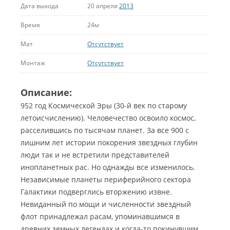
Дата выхода
20 апреля
2013
Время
24м
Мат
Отсутствует
Монтаж
Отсутствует
Описание:
952 год Космической Эры (30-й век по старому
летоисчислению). Человечество освоило космос,
расселившись по тысячам планет. За все 900 с
лишним лет истории покорения звездных глубин
люди так и не встретили представителей
инопланетных рас. Но однажды все изменилось.
Независимые планеты периферийного сектора
Галактики подверглись вторжению извне.
Невиданный по мощи и численности звездный
флот принадлежал расам, упоминавшимся в
древних земных легендах и когда-то покинувшим