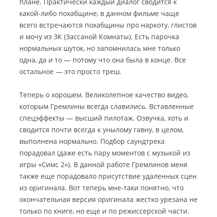
плане. Практически каждый диалог сводится к
какой-либо похабщине, в данном фильме чаще
всего встречаются похабщины про наркоту, глистов
и мочу из ЗК (Зассаной Комнаты). Есть парочка
нормальных шуток, но запомнилась мне только
одна, да и то — потому что она была в конце. Все
остальное — это просто треш.
Теперь о хорошем. Великолепное качество видео,
которым Гремлины всегда славились. Вставленные
спецэффекты — высший пилотаж. Озвучка, хоть и
сводится почти всегда к унылому гавну, в целом,
выполнена нормально. Подбор саундтрека
порадовал (даже есть пару моментов с музыкой из
игры «Симс 2»). В данной работе Гремлинов меня
также еще порадовало присутствие удаленных сцен
из оригинала. Вот теперь мне-таки понятно, что
окончательная версия оригинала жестко урезана не
только по книге, но еще и по режиссерской части.