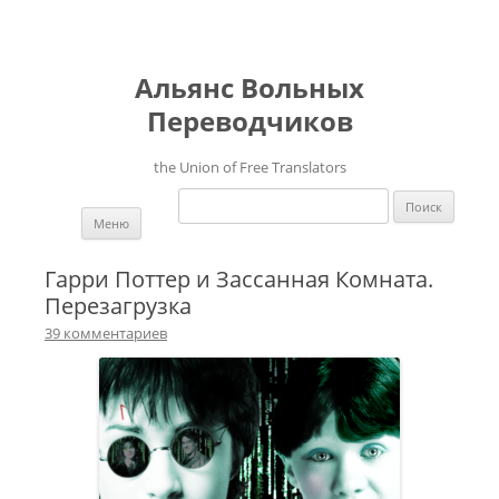
Альянс Вольных
Переводчиков
the Union of Free Translators
Найти:
Перейти к содержимому
Меню
Гарри Поттер и Зассанная Комната.
Перезагрузка
39 комментариев