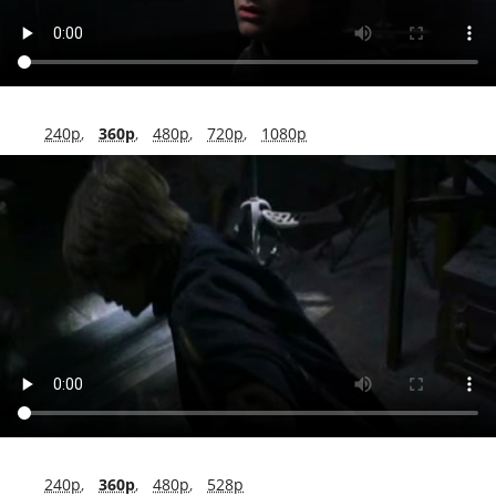
240p
,
360p
,
480p
,
720p
,
1080p
240p
,
360p
,
480p
,
528p