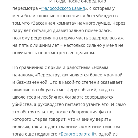
И тогда, после очередного
пересмотра «
Фалософского камня
», с которым у
меня были сложные отношения, я был убежден в
том, что «Зассанная комната» намного лучше.
Через
пару лет ситуация диаметрально поменялась,
поэтому рецензия на вторую часть задержалась аж
на пять с лишним лет – настолько сильно у меня не
получалось пересмотреть ее целиком.
По сравнению с ярким и радостным «Новым
началом», «Перезагрузка» является более мрачной
и безжизненной. Это в какой-то степени оказывает
влияние на общую атмосферу событий, когда в
школе геев и лесбиянок Хогвартс совершаются
убийства, а руководство пытается утаить это. И само
это обстоятельство, после обнаружения факта
которого Стерва говорит, что «Ленину верить
нельзя», так и отдает главным сюжетным твистом
тогда еще недавнего «
Белого золота II
», одной из