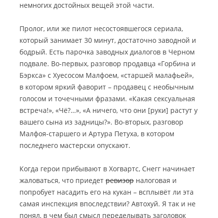
немногих достойных вещей этой части.
Пролог, или же пилот несостоявшегося сериала,
который занимает 30 минут, достаточно заводной и
бодрый. Есть парочка заводных диалогов в Черном
подвале. Во-первых, разговор продавца «Горбина и
Бэркса» с Хуесосом Малфоем, «старшей малафьей»,
в котором яркий фаворит – продавец с необычным
голосом и точечными фразами. «Какая сексуальная
встреча!», «Чё?…», «А ничего, что они [руки] растут у
вашего сына из задницы?». Во-вторых, разговор
Малфоя-старшего и Артура Петуха, в котором
последнего мастерски опускают.
Когда герои прибывают в Хогвартс, Снегг начинает
жаловаться, что приедет
ревизор
налоговая и
попробует насадить его на кукан – всплывёт ли эта
самая инспекция впоследствии? Автохуй. Я так и не
понял, в чем был смысл переделывать заголовок