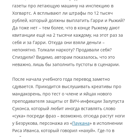
газеты про летающую машину на инспекцию в
Хогвартс. А всплывают ли штрафы по 12 тысяч
рублей, который должны выплатить Гарри и Рыжий?
Да тоже нет – тем более, что в конце Рыжему дают
квитанции ещё на 2 тысячи каждому, на этот раз за
себя и за Гарри. Откуда они взяли деньги –
непонятно. Толкали наркоту? Продавали себя?
Спиздили? Видимо, авторам показалось, что это
неважно, лишь бы заполнить пустоты в сценарии.
После начала учебного года перевод заметно
сдувается. Приходится выслушивать креативы про
мандакорень, про тест о члене и яйцах нового
преподавателя защиты от ВИЧ-инфекции Залупуста
Суконса, который любит иногда вставлять слово
«сука» посреди фраз – возможно, отсюда растут ноги
у Безрукова, персонажа из «
Паукана
» в исполнении
Риса Иванса, который говорил «нахуй». Где-то в