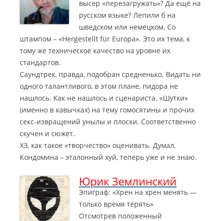
высер «перезагружать»? Да ещё на
русском языке? Лепили б на
шведском или немецком. Со
штампом – «Нergestellt für Europa». Это их тема, к
тому же техническое качество на уровне их
стандартов.
Саундтрек, правда, подобран средненько. Видать ни
одного талантливого, в этом плане, пидора не
нашлось. Как не нашлось и сценариста. «Шутки»
(именно в кавычках) на тему гомосятины и прочих
секс-извращений унылы и плоски. Соответственно
скучен и сюжет.
ХЗ, как такое «творчество» оценивать. Думал,
Кондомина – эталонный хуй, теперь уже и не знаю.
Юрик Землинский
Эпиграф: «Хрен на хрен менять —
только время терять»
Отсмотрев положенный