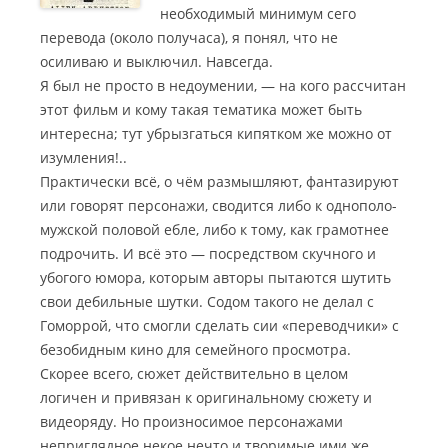
необходимый минимум сего
перевода (около получаса), я понял, что не
осиливаю и выключил. Навсегда.
Я был не просто в недоумении, — на кого рассчитан
этот фильм и кому такая тематика может быть
интересна; тут убрызгаться кипятком же можно от
изумления!..
Практически всё, о чём размышляют, фантазируют
или говорят персонажи, сводится либо к однополо-
мужской половой ебле, либо к тому, как грамотнее
подрочить. И всё это — посредством скучного и
убогого юмора, которым авторы пытаются шутить
свои дебильные шутки. Содом такого не делал с
Гоморрой, что смогли сделать сии «переводчики» с
безобидным кино для семейного просмотра.
Скорее всего, сюжет действительно в целом
логичен и привязан к оригинальному сюжету и
видеоряду. Но произносимое персонажами
неприглядное некое нечто и творимые ими же