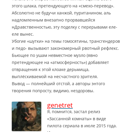
этого шлака, претендующего на «смехо-перевод».
Абсолютно не будучи ханжой, пуританином, аль
надломленным внезапно прорвавшейся
нДравственностью, эту поделку с перерывами еле-
еле вынес.
Убогие «шутки» на темы гомосятины, трансгендеров
и педо- вызывают закономерный рвотный рефлекс.
Бьющее по ушам невместное музло (явно
претендующее на «атмосферность») добавляет
отвращения к этой клоаке дерьмища,
выплёскиваемой на несчастного зрителя.
Вывод — полнейший отстой, а авторы энтого
творения попросту, видимо, нездоровы.
genetret
Я, помнится, застал релиз
«Зассанной комнаты» в виде
пилота сериала в июле 2015 года.