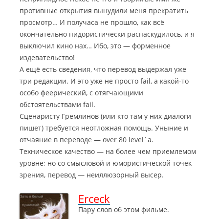
противные открытия вынудили меня прекратить
просмотр… И получаса не прошло, как всё
окончательно пидористически распаскудилось, и я
выключил кино нах… Ибо, это — форменное
издевательство!
А ещё есть сведения, что перевод выдержал уже
три редакции. И это уже не просто fail, а какой-то
особо феерический, с отягчающими
обстоятельствами fail.
Сценаристу Гремлинов (или кто там у них диалоги
пишет) требуется неотложная помощь. Уныние и
отчаяние в переводе — over 80 level`a.
Техническое качество — на более чем приемлемом
уровне; но со смысловой и юмористической точек
зрения, перевод — неиллюзорный высер.
Erceck
Пару слов об этом фильме.