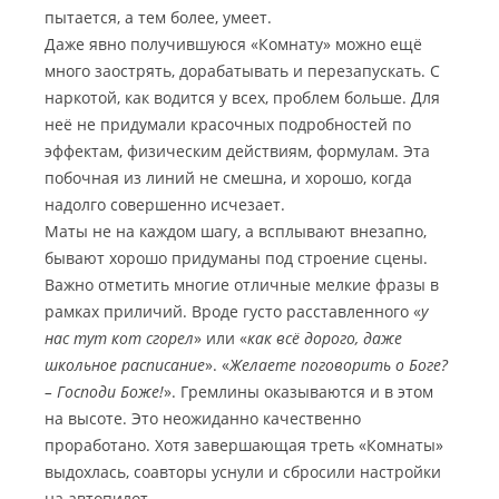
пытается, а тем более, умеет.
Даже явно получившуюся «Комнату» можно ещё
много заострять, дорабатывать и перезапускать. С
наркотой, как водится у всех, проблем больше. Для
неё не придумали красочных подробностей по
эффектам, физическим действиям, формулам. Эта
побочная из линий не смешна, и хорошо, когда
надолго совершенно исчезает.
Маты не на каждом шагу, а всплывают внезапно,
бывают хорошо придуманы под строение сцены.
Важно отметить многие отличные мелкие фразы в
рамках приличий. Вроде густо расставленного «
у
нас тут кот сгорел
» или «
как всё дорого, даже
школьное расписание
». «
Желаете поговорить о Боге?
– Господи Боже!
». Гремлины оказываются и в этом
на высоте. Это неожиданно качественно
проработано. Хотя завершающая треть «Комнаты»
выдохлась, соавторы уснули и сбросили настройки
на автопилот.