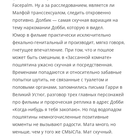
Facepalm. Ну а за расследованием, является ли
Малфой транссексуалом, следить откровенно
противно. Долбик — самая скучная вариация на
тему наркомании Добби, которую я видел.
Юмор в фильме практически исключительно
фекально-генитальный и производит, мягко говоря,
гнетущее впечатление. При том, что и пошлое
может быть смешным, в «Зассанной комнате»
пошлятина ужасно скучная и посредственная.
Временами попадаются и относительно забавные
попытки шутить, не связанные с туалетом и
половыми органами, запомнились письма Гарри в
Великий Устюг, разговор трех главных персонажей
про фильмы и пророческая реплика в адрес Добби
«Когда-нибудь я тебя закопаю». Но под водопадом
пошлятины немногочисленные позитивные
моменты не вызывают радости. Мата много, но
меньше, чем у того же СМЫСЛа. Мат скучный.