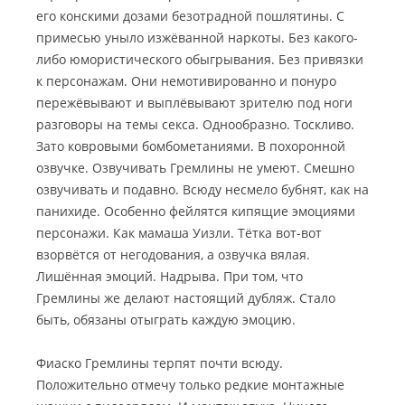
его конскими дозами безотрадной пошлятины. С
примесью уныло изжёванной наркоты. Без какого-
либо юмористического обыгрывания. Без привязки
к персонажам. Они немотивированно и понуро
пережёвывают и выплёвывают зрителю под ноги
разговоры на темы секса. Однообразно. Тоскливо.
Зато ковровыми бомбометаниями. В похоронной
озвучке. Озвучивать Гремлины не умеют. Смешно
озвучивать и подавно. Всюду несмело бубнят, как на
панихиде. Особенно фейлятся кипящие эмоциями
персонажи. Как мамаша Уизли. Тётка вот-вот
взорвётся от негодования, а озвучка вялая.
Лишённая эмоций. Надрыва. При том, что
Гремлины же делают настоящий дубляж. Стало
быть, обязаны отыграть каждую эмоцию.
Фиаско Гремлины терпят почти всюду.
Положительно отмечу только редкие монтажные