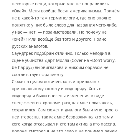
некоторые вещи, которые мне не понравились.
«Окай». Меня вообще бесят американизмы. Причём
не в какой-то там терминологии, где оно вполне
понятно: у них было слово для названия чего-либо;
у нас — нет, — позаимствовали. Но почему не
«окей»? Или вообще без того и другого. Полно
русских аналогов.
Саундтрек подобран отлично. Только мелодия в
сцене убийства Дарт Молла (Cover на «Don’t worry,
be happy») вырвиглазова и никоим образом не
соответствует фрагменту.
Сюжет в целом логичен, хоть и привязан к
оригинальному сюжету и видеоряду. Хоть в
видеоряд и были внесены изменения в виде
спецэффектов, хронометраж, как мне показалось,
сохранился. Сам сюжет и диалоги были мне просто
неинтересны, так как мне безразлично, кто там у
кого когда отсасывал и кто там актив, а кто пассив.
Короче, смотрел я на это дело и не понимал, зачем