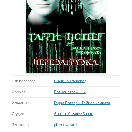
Тип перевода
Смешной перевод
Формат
Полнометражный
Исходник
Гарри Поттер и Тайная комната
Студия
Gremlin Creative Studio
Режиссёры
gizma
,
wizard