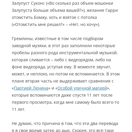
Залупуст Суконс («Во сколько раз объем мошонки
Залупуста больше объема вашей?»), желание Гарри
отомстить Бомжу, хоть и взятое с потолка
(«Отомстить мне решил?» – «Нет, но хочу»).
Гремлины, известные в том числе подбором
заводной музяки, в этот раз заполнили некоторые
пробелы разного рода инструментальной музыкой,
которая сливается – либо с видеорядом, либо на
фоне видеоряда, уступая ему. В моменте звучит,
может, и неплохо, но потом не вспоминается. В этом
плане вторая часть не выдерживает сравнения с
«
Партией Ленина
» и «
Особой уличной магией
»,
которые вспоминаются даже спустя 11 лет после
первого просмотра, когда мне самому было всего-то
11 лет.
Не думаю, что причина в том, что эти два перевода
я в свое время затер до дыр. Скорее, это всё-таки