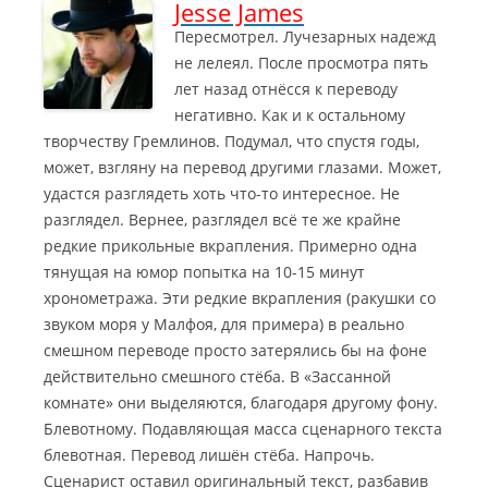
Jesse James
Пересмотрел. Лучезарных надежд
не лелеял. После просмотра пять
лет назад отнёсся к переводу
негативно. Как и к остальному
творчеству Гремлинов. Подумал, что спустя годы,
может, взгляну на перевод другими глазами
. Может,
удастся разглядеть хоть что-то интересное. Не
разглядел. Вернее, разглядел всё те же крайне
редкие прикольные вкрапления. Примерно одна
тянущая на юмор попытка на 10-15 минут
хронометража. Эти редкие вкрапления (ракушки со
звуком моря у Малфоя, для примера) в реально
смешном переводе просто затерялись бы на фоне
действительно смешного стёба. В «Зассанной
комнате» они выделяются, благодаря другому фону.
Блевотному. Подавляющая масса сценарного текста
блевотная. Перевод лишён стёба. Напрочь.
Сценарист оставил оригинальный текст, разбавив