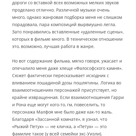
дороги со вставкой всех возможных мелких звуков
проделано отлично. Различной музыки очень
много, однако жанровая подборка меня не слишком
порадовала, пара композиций вырвиушно легла.
Зато понравились вставленные «удаленные сцены»,
которых в фильме много. В техническом отношении
это, возможно, лучшая работа в жанре.
Но вот содержание фильма, мягко говоря, ужасает и
опечалило меня даже хлеще «Фалософского камня».
Сюжет фактически пересказывает исходник с
вливанием лошадиной дозы пошлятины. Логика во
взаимоотношениях персонажей присутствует, но
крайне извращенная. Если взаимоотношения Гарри
и Рона еще могут кого-то, гм, повеселить, то
персонажа Малфоя мне было даже как-то жаль.
Благодаря «Зассанной комнате», я узнал, что
«Рыжий Петух» — не кличка, а «Петух» — это
фамилие такое (у всей семейки экс-Уизли).