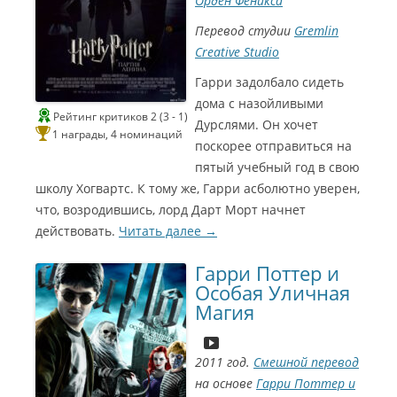
Орден Феникса
Перевод студии
Gremlin
Creative Studio
С
и
Гарри задолбало сидеть
дома с назойливыми
н
Рейтинг критиков 2 (3 - 1)
Дурслями. Он хочет
е
1 награды, 4 номинаций
поскорее отправиться на
Г
пятый учебный год в свою
о
школу Хогвартс. К тому же, Гарри асболютно уверен,
м
что, возродившись, лорд Дарт Морт начнет
действовать.
Читать далее
→
э
р
Гарри Поттер и
2
Особая Уличная
Магия
0
0
6
2011 год.
Смешной перевод
на основе
Гарри Поттер и
Л