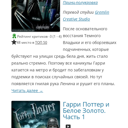
у
Принц-полукровка
ч
Перевод студии
Gremlin
ш
и
Creative Studio
й
С
После основательного
з
и
восстания Темного
в
Рейтинг критиков -3 (1 - 4)
у
н
Владыки и его оборзевших
48 место в
ТОП 50
к
подчиненных, которые
е
g
буйствуют на улицах средь бела дня, жить стало
Г
i
реально стремно. Поэтому все каникулы Гарри
z
о
катается на метро и бродит по забегаловкам у
m
м
a
подземки в поисках случайных связей. Но тут
э
появляется гнилая рука Ленина и рушит его планы.
Читать далее
→
р
2
Гарри Поттер и
0
Белое Золото.
Часть 1
0
9