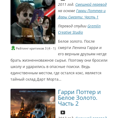
Л
2011 год.
Смешной перевод
у
на основе
Гарри Поттер и
ч
Дары Смерти: Часть 1
ш
и
Перевод студии
Gremlin
й
Creative Studio
м
у
Белое золото. После
з
смерти Ленина Гарри и
Рейтинг критиков 3 (4 - 1)
ы
его верным друзьям негде
к
брать жизненноважное сырье. Поэтому они бросили
а
школу и ударились в опасные поиски. Ведь
л
ь
единственным местом, где остался кокс, является
С
н
тайный склад Дарт Морта…
и
ы
й
н
Гарри Поттер и
с
Белое Золото.
е
а
Часть 2
у
Г
н
о
д