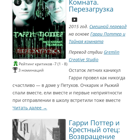
Комната.
2
2
Перезагрузка
р
Л
0
2
у
0
ч
0
2015 год.
Смешной перевод
ш
9
на основе
Гарри Поттер и
0
и
Л
Тайная комната
й
6
у
С
з
Перевод студии
Gremlin
Л
ч
и
в
у
ш
Creative Studio
у
Рейтинг критиков -7 (1 - 8)
н
ч
и
к
Остаток летних каникул
3 номинаций
ш
й
е
g
и
а
Гарри провел как никогда
i
Г
й
к
счастливо — в доме у Петухов. Очкарик и Рыжий
z
м
т
о
спали вместе, ели вместе и первые неприятности
m
у
ё
a
при отправлении в школу встретили тоже вместе
м
з
р
Читать далее
→
ы
о
э
к
з
р
Гарри Поттер и
а
в
л
у
Крестный отец:
2
ь
ч
Возвращение
0
н
к