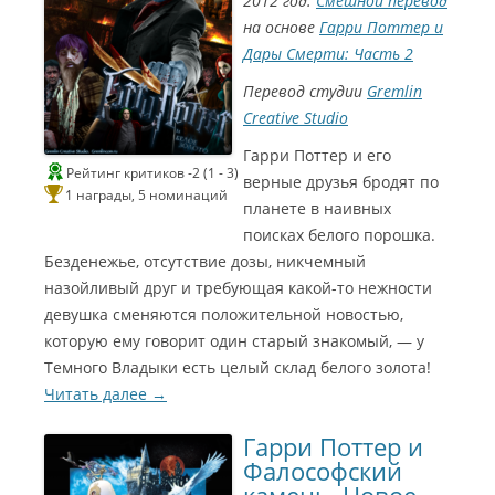
2012 год.
Смешной перевод
м
т
на основе
Гарри Поттер и
р
э
е
Дары Смерти: Часть 2
р
к
Перевод студии
Gremlin
w
2
Creative Studio
i
0
z
Гарри Поттер и его
a
0
Рейтинг критиков -2 (1 - 3)
верные друзья бродят по
r
1 награды, 5 номинаций
6
d
планете в наивных
Л
поисках белого порошка.
у
Безденежье, отсутствие дозы, никчемный
ч
назойливый друг и требующая какой-то нежности
ш
девушка сменяются положительной новостью,
и
й
которую ему говорит один старый знакомый, — у
м
Темного Владыки есть целый склад белого золота!
о
Читать далее
→
н
т
Гарри Поттер и
а
Фалософский
ж
з