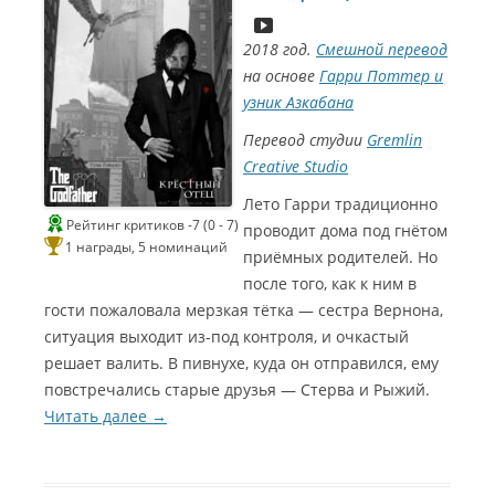
1
ы
и
й
в
2018 год.
Смешной перевод
3
с
т
на основе
Гарри Поттер и
Л
а
о
узник Азкабана
у
у
р
ч
н
о
Перевод студии
Gremlin
ш
д
г
Creative Studio
и
т
о
й
р
п
Лето Гарри традиционно
з
е
л
Рейтинг критиков -7 (0 - 7)
проводит дома под гнётом
в
к
а
1 награды, 5 номинаций
приёмных родителей. Но
у
С
(
н
к
после того, как к ним в
g
а
и
g
гости пожаловала мерзкая тётка — сестра Вернона,
i
(
i
н
z
w
ситуация выходит из-под контроля, и очкастый
z
m
i
е
решает валить. В пивнухе, куда он отправился, ему
С
m
a
z
повстречались старые друзья — Стерва и Рыжий.
a
Г
)
a
и
Читать далее
→
r
С
о
н
d
и
м
)
е
н
Л
э