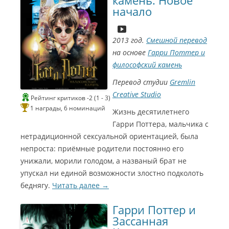
камень. Новое
начало
в
у
к
2013 год.
Смешной перевод
а
(
на основе
Гарри Поттер и
С
g
философский камень
i
и
z
Перевод студии
Gremlin
н
m
Creative Studio
Рейтинг критиков -2 (1 - 3)
a
е
С
1 награды, 6 номинаций
Жизнь десятилетнего
)
Г
и
С
Гарри Поттера, мальчика с
о
н
нетрадиционной сексуальной ориентацией, была
и
м
е
непроста: приёмные родители постоянно его
н
унижали, морили голодом, а названый брат не
э
Г
е
упускал ни единой возможности злостно подколоть
р
о
Г
беднягу.
Читать далее
→
2
м
о
0
э
Гарри Поттер и
м
Зассанная
1
р
э