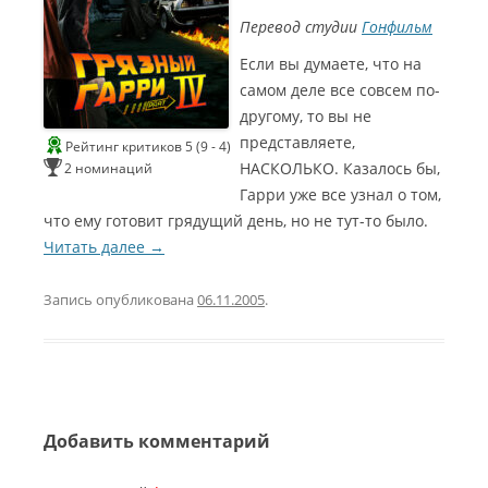
V
у
э
э
к
Перевод студии
Гонфильм
O
ф
а
р
р
V
ф
л
Если вы думаете, что на
K
а
2
2
ь
самом деле все совсем по-
U
с
н
0
0
другому, то вы не
L
а
ы
A
)
представляете,
1
1
Рейтинг критиков 5 (9 - 4)
й
K
С
НАСКОЛЬКО. Казалось бы,
2 номинаций
с
3
3
A
а
Гарри уже все узнал о том,
и
V
Л
Л
у
что ему готовит грядущий день, но не тут-то было.
.
у
у
н
н
Читать далее
→
I
ч
ч
д
е
.
ш
ш
т
С
Г
P
и
и
Запись опубликована
06.11.2005
.
р
)
й
й
и
о
е
Т
з
м
к
н
м
о
а
у
(
м
к
з
е
э
g
Х
а
ы
i
Г
р
а
д
к
z
Добавить комментарий
н
р
а
о
2
m
т
о
л
a
м
0