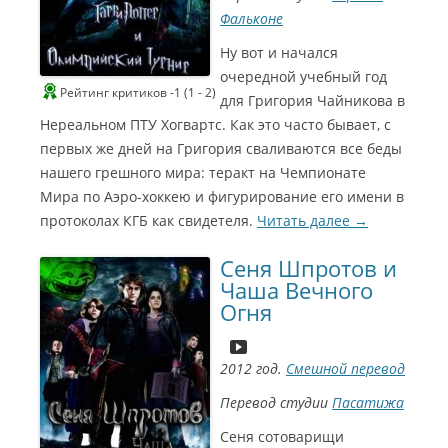
0
е
Фальконе
1
Г
Ну вот и начался
1
о
очередной учебный год
Рейтинг критиков -1 (1 - 2)
Л
для Григория Чайникова в
м
у
Нереальном ПТУ Хогвартс. Как это часто бывает, с
э
ч
первых же дней на Григория сваливаются все беды
ш
р
нашего грешного мира: теракт на Чемпионате
и
2
й
Мира по Аэро-хоккею и фигурирование его имени в
р
протоколах КГБ как свидетеля.
0
Читать далее
→
е
0
ж
Сеня Шпротов и
и
6
Чаша Вечного
с
Л
Огня
с
у
ё
ч
р
ш
2012 год.
Смешной перевод
Г
и
н
Перевод студии
Пасатижа
й
о
м
м
Сеня сотоварищи
о