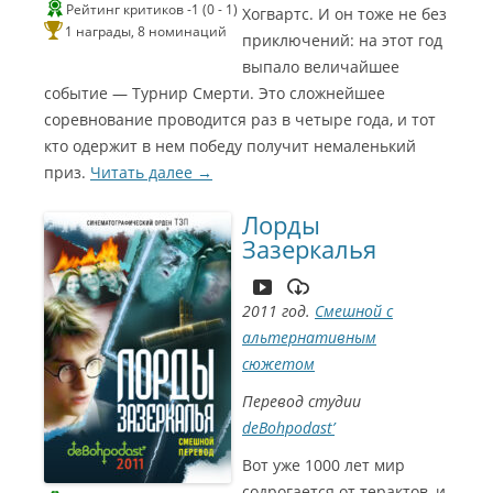
Рейтинг критиков -1 (0 - 1)
Хогвартс. И он тоже не без
1 награды, 8 номинаций
приключений: на этот год
выпало величайшее
событие — Турнир Смерти. Это сложнейшее
соревнование проводится раз в четыре года, и тот
кто одержит в нем победу получит немаленький
С
приз.
Читать далее
→
и
Лорды
н
Зазеркалья
е
Г
2011 год.
Смешной с
о
альтернативным
м
сюжетом
э
Перевод студии
р
deBohpodast’
2
Вот уже 1000 лет мир
0
содрогается от терактов, и