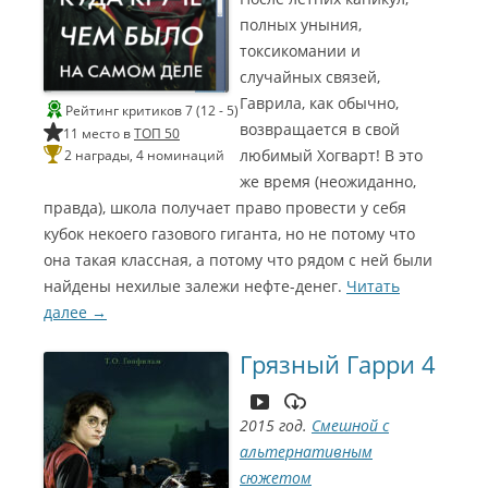
Г
1
полных уныния,
2
о
токсикомании и
1
0
м
случайных связей,
Л
1
э
Гаврила, как обычно,
у
Рейтинг критиков 7 (12 - 5)
2
ч
возвращается в свой
11 место в
ТОП 50
р
ш
Л
любимый Хогварт! В это
2 награды, 4 номинаций
2
и
у
же время (неожиданно,
й
ч
0
правда), школа получает право провести у себя
а
ш
0
кубок некоего газового гиганта, но не потому что
к
и
т
она такая классная, а потому что рядом с ней были
й
6
ё
с
найдены нехилые залежи нефте-денег.
Читать
С
С
Л
р
ц
далее
у
→
и
и
о
е
ч
з
н
н
н
ш
Грязный Гарри 4
в
а
и
е
е
у
р
й
ч
и
Г
Г
м
2015 год.
Смешной с
к
й
у
о
о
альтернативным
и
(
з
м
м
(
М
сюжетом
ы