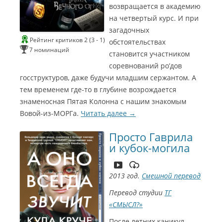
П
возвращается в академию
н
а
на четвертый курс. И при
т
с
а
загадочных
а
ж
Рейтинг критиков 2 (3 - 1)
обстоятельствах
р
з
7 номинаций
а
становится участником
в
н
соревнований ро’дов
у
С
госструктуров, даже будучи младшим сержантом. А
к
а
и
тем временем где-то в глубине возрождается
(
знаменосная Пятая Колонна с нашим знакомым
н
С
g
Вовой-из-МОРГа.
Читать далее
→
е
i
и
z
Г
н
Просто Гаврила
m
и кубок-могила
о
a
е
)
м
Г
С
э
2013 год.
Смешной перевод
о
и
р
м
Перевод студии
ТГ
н
2
«СМЫСЛ?»
э
е
0
р
После летних каникул,