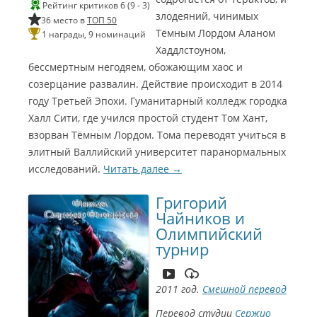
Рейтинг критиков 6 (9 - 3)
0
злодеяний, чинимых
36 место в
ТОП 50
Тёмным Лордом Аланом
1 награды, 9 номинаций
6
Хаддлстоуном,
Л
бессмертным негодяем, обожающим хаос и
у
ч
созерцание развалин. Действие происходит в 2014
ш
году Третьей Эпохи. Гуманитарный колледж городка
и
Халл Сити, где учился простой студент Том Хант,
С
й
взорван Тёмным Лордом. Тома переводят учиться в
з
и
элитный Валлийский университет паранормальных
в
н
у
исследований.
Читать далее
→
е
к
g
Григорий
Г
i
Чайников и
о
z
Олимпийский
m
м
турнир
a
э
С
р
и
2011 год.
Смешной перевод
2
н
Перевод студии
Сержио