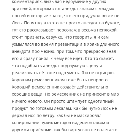
комментариях, вызывая недоумение у других
зрителей, которым этот анекдот знаком с младых
ногтей и которые знают, что его придумал вовсе не
Лось. Понятно, что это не просто анекдот на бумаге,
тут его рассказывает персонаж в весьма неплохой,
стоит признать, озвучке. Что говорить, я и сам
ухмылялся во время презентации в Хряке длинного
анекдота про Чехию, при том, что прекрасно знал
его и сразу понял, к чему всё идёт. Кто-то скажет,
что подобрать анекдот под нужную сцену и
реализовать её тоже надо уметь. Я и не отрицаю.
Хорошим ремесленником тоже быть непросто.
Хороший ремесленник создаёт действительно
хорошие вещи. Но ремесленник не приносит в мир
ничего нового. Он просто штампует однотипный
продукт по готовым лекалам. Как бы чутко Лось не
держал нос по ветру, как бы не маскировал
копирование чужих методов видеомонтажом и
другими приёмами, как бы виртуозно не вплетал в