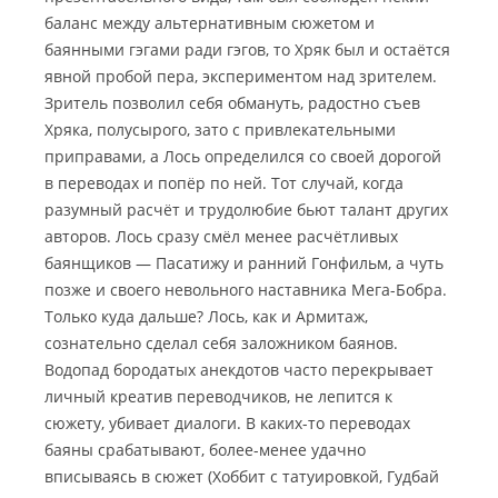
баланс между альтернативным сюжетом и
баянными гэгами ради гэгов, то Хряк был и остаётся
явной пробой пера, экспериментом над зрителем.
Зритель позволил себя обмануть, радостно съев
Хряка, полусырого, зато с привлекательными
приправами, а Лось определился со своей дорогой
в переводах и попёр по ней. Тот случай, когда
разумный расчёт и трудолюбие бьют талант других
авторов. Лось сразу смёл менее расчётливых
баянщиков — Пасатижу и ранний Гонфильм, а чуть
позже и своего невольного наставника Мега-Бобра.
Только куда дальше? Лось, как и Армитаж,
сознательно сделал себя заложником баянов.
Водопад бородатых анекдотов часто перекрывает
личный креатив переводчиков, не лепится к
сюжету, убивает диалоги. В каких-то переводах
баяны срабатывают, более-менее удачно
вписываясь в сюжет (Хоббит с татуировкой, Гудбай