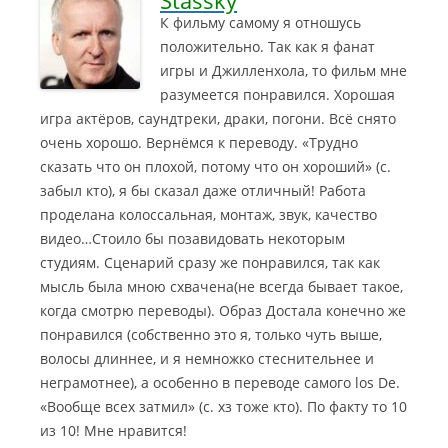
К фильму самому я отношусь
положительно. Так как я фанат
игры и Джилленхола, то фильм мне
разумеется понравился. Хорошая
игра актёров, саундтреки, драки, погони.
Всё снято
очень хорошо. Вернёмся к переводу. «Трудно
сказать что он плохой, потому что он хороший» (с.
забыл кто), я бы сказал даже отличный! Работа
проделана колоссальная, монтаж, звук, качество
видео…Стоило бы позавидовать некоторым
студиям. Сценарий сразу же понравился, так как
мысль была мною схвачена(не всегда бывает такое,
когда смотрю переводы). Образ Достала конечно же
понравился (собственно это я, только чуть выше,
волосы длиннее, и я немножко стеснительнее и
неграмотнее), а особенно в переводе самого los De.
«Вообще всех затмил» (с. хз тоже кто). По факту то 10
из 10! Мне нравится!