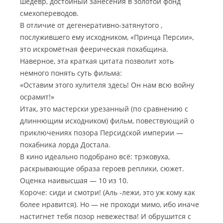
шедевр, достойный занесения в золотой фонд
смехопереводов.
В отличие от дегенеративно-затянутого ,
послужившего ему исходником, «Принца Персии»,
это искромётная феерическая похабщина.
Наверное, эта краткая цитата позволит хоть
немного понять суть фильма:
«Оставим этого хулителя здесь! Он нам всю войну
осрамит!»
Итак, это мастерски урезанный (по сравнению с
длиннющим исходником) фильм, повествующий о
приключениях позора Персидской империи —
похабника лорда Достала.
В кино идеально подобрано всё: трэковуха,
раскрывающие образа героев реплики, сюжет.
Оценка наивысшая — 10 из 10.
Короче: сиди и смотри! (Аль -лежи, это уж кому как
более нравится). Но — не проходи мимо, ибо иначе
настигнет тебя позор невежества! И обрушится с