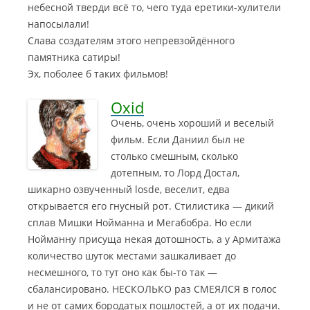
небесной тверди всё то, чего туда еретики-хулители
напосылали!
Слава создателям этого непревзойдённого
памятника сатиры!
Эх, поболее б таких фильмов!
Oxid
Очень, очень хороший и веселый
фильм. Если Даниил был не
столько смешным, сколько
дотепным, то Лорд Достал,
шикарно озвученный losde, веселит, едва
открывается его гнусный рот.
Стилистика — дикий
сплав Мишки Нойманна и Мегабобра. Но если
Нойманну присуща некая дотошность, а у Армитажа
количество шуток местами зашкаливает до
несмешного, то тут оно как бы-то так —
сбалансировано. НЕСКОЛЬКО раз СМЕЯЛСЯ в голос
и не от самих бородатых пошлостей, а от их подачи.