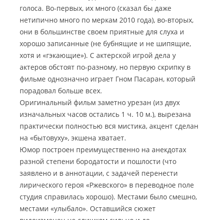
голоса. Во-первых, их много (сказал бы даже
нетипично много по меркам 2010 года), во-вторых,
они в большинстве своем приятные для слуха и
хорошо записанные (не бубнящие и не шипящие,
хотя и «гэкающие»). С актерской игрой дела у
актеров обстоят по-разному, но первую скрипку в
фильме однозначно играет Гном Пасаран, который
порадовал больше всех.
Оригинальный фильм заметно урезан (из двух
изначальных часов остались 1 ч. 10 м.), вырезана
практически полностью вся мистика, акцент сделан
на «бытовуху», экшена хватает.
Юмор построен преимущественно на анекдотах
разной степени бородатости и пошлости (что
заявлено и в аннотации, с задачей перенести
лирического героя «Ржевского» в переводное поле
студия справилась хорошо). Местами было смешно,
местами «улыбало». Оставшийся сюжет