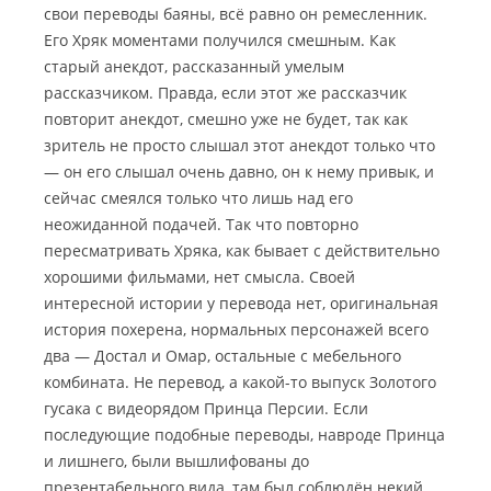
свои переводы баяны, всё равно он ремесленник.
Его Хряк моментами получился смешным. Как
старый анекдот, рассказанный умелым
рассказчиком. Правда, если этот же рассказчик
повторит анекдот, смешно уже не будет, так как
зритель не просто слышал этот анекдот только что
— он его слышал очень давно, он к нему привык, и
сейчас смеялся только что лишь над его
неожиданной подачей. Так что повторно
пересматривать Хряка, как бывает с действительно
хорошими фильмами, нет смысла. Своей
интересной истории у перевода нет, оригинальная
история похерена, нормальных персонажей всего
два — Достал и Омар, остальные с мебельного
комбината. Не перевод, а какой-то выпуск Золотого
гусака с видеорядом Принца Персии. Если
последующие подобные переводы, навроде Принца
и лишнего, были вышлифованы до
презентабельного вида, там был соблюдён некий