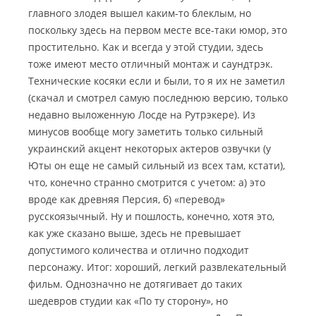
главного злодея вышел каким-то блеклым, но
поскольку здесь на первом месте все-таки юмор, это
простительно. Как и всегда у этой студии, здесь
тоже имеют место отличный монтаж и саундтрэк.
Технические косяки если и были, то я их не заметил
(скачал и смотрел самую последнюю версию, только
недавно выложенную Лосде на Рутрэкере). Из
минусов вообще могу заметить только сильный
украинский акцент некоторых актеров озвучки (у
Юты он еще не самый сильный из всех там, кстати),
что, конечно странно смотрится с учетом: а) это
вроде как древняя Персия, б) «перевод»
русскоязычный. Ну и пошлость, конечно, хотя это,
как уже сказано выше, здесь не превышает
допустимого количества и отлично подходит
персонажу. Итог: хороший, легкий развлекательный
фильм. Однозначно не дотягивает до таких
шедевров студии как «По ту сторону», но