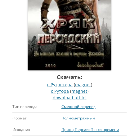
Скачать:
с Рутрекера
(
magnet
)
с Рутора
(
magnet
)
download.uft.lol
Тип перевода
Смешной перевод
Формат
Полнометражный
Исходник
Принц Персии: Пески времени