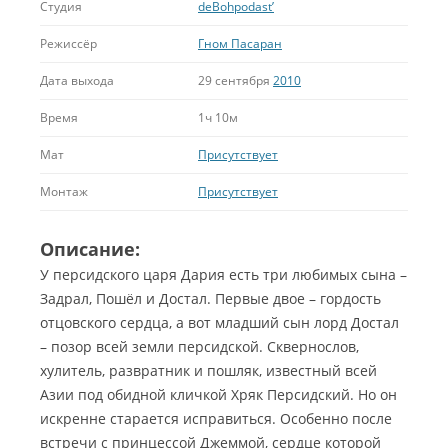
Студия
deBohpodast’
Режиссёр
Гном Пасаран
Дата выхода
29 сентября
2010
Время
1ч 10м
Мат
Присутствует
Монтаж
Присутствует
Описание:
У персидского царя Дария есть три любимых сына –
Задрал, Пошёл и Достал. Первые двое – гордость
отцовского сердца, а вот младший сын лорд Достал
– позор всей земли персидской. Сквернослов,
хулитель, развратник и пошляк, известный всей
Азии под обидной кличкой Хряк Персидский. Но он
искренне старается исправиться. Особенно после
встречи с принцессой Джеммой, сердце которой