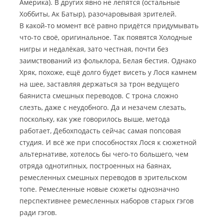
Америка). В других явно не лепятся (остальные
Хоббиты, Ак Батыр), разочаровывая зрителей.
В какой-то момент всё равно придётся придумывать
что-то своё, оригинальное. Так появятся Холодные
нигры и недалёкая, зато честная, почти без
заимствований из фольклора, Белая бестия. Однако
Хряк, похоже, ещё долго будет висеть у Лося камнем
на шее, заставляя держаться за трон ведущего
баяниста смешных переводов. С трона сложно
слезть, даже с неудобного. Да и незачем слезать,
поскольку, как уже говорилось выше, метода
работает, Дебохподасть сейчас самая попсовая
студия. И всё же при способностях Лося к сюжетной
альтернативе, хотелось бы чего-то большего, чем
отряда однотипных, построенных на баянах,
ремесленных смешных переводов в зрительском
топе. Ремесленные новые сюжеты однозначно
перспективнее ремесленных наборов старых гэгов
ради гэгов.