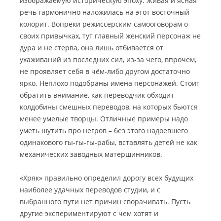
изображаемую историческую эпоху. Живая и ясная
речь гармонично наложилась на этот восточный
колорит.
Вопреки режиссёрским самооговорам о
своих привычках, тут главный женский персонаж не
дура и не стерва, она лишь отбивается от
ухаживаний из последних сил, из-за чего, впрочем,
не проявляет себя в чём-либо другом достаточно
ярко. Неплохо подобраны имена персонажей. Стоит
обратить внимание, как переводчик обходит
колдобины смешных переводов, на которых бьются
менее умелые творцы. Отличные примеры надо
уметь шутить про негров – без этого надоевшего
одинакового гы-гы-гы-рабы, вставлять детей не как
механических заводных матершинников.
«Хряк» правильно определил дорогу всех будущих
наиболее удачных переводов студии, и с
выбранного пути нет причин сворачивать. Пусть
другие экспериментируют с чем хотят и