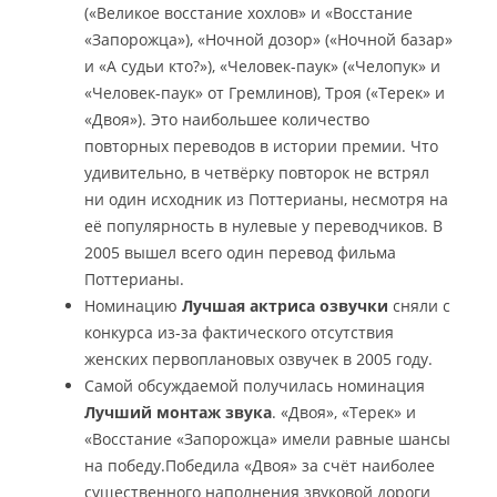
(«Великое восстание хохлов» и «Восстание
«Запорожца»), «Ночной дозор» («Ночной базар»
и «А судьи кто?»), «Человек-паук» («Челопук» и
«Человек-паук» от Гремлинов), Троя («Терек» и
«Двоя»). Это наибольшее количество
повторных переводов в истории премии. Что
удивительно, в четвёрку повторок не встрял
ни один исходник из Поттерианы, несмотря на
её популярность в нулевые у переводчиков. В
2005 вышел всего один перевод фильма
Поттерианы.
Номинацию
Лучшая актриса озвучки
сняли с
конкурса из-за фактического отсутствия
женских первоплановых озвучек в 2005 году.
Самой обсуждаемой получилась номинация
Лучший монтаж звука
. «Двоя», «Терек» и
«Восстание «Запорожца» имели равные шансы
на победу.Победила «Двоя» за счёт наиболее
существенного наполнения звуковой дороги