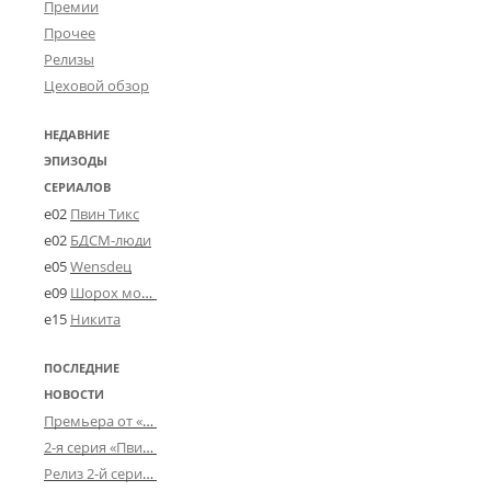
Премии
Прочее
Релизы
Цеховой обзор
НЕДАВНИЕ
ЭПИЗОДЫ
СЕРИАЛОВ
e02
Пвин Тикс
e02
БДСМ-люди
e05
Wensdeц
e09
Шорох мозговины
e15
Никита
ПОСЛЕДНИЕ
НОВОСТИ
Премьера от «Усталого королевства»: «Игорь начал»
2-я серия «Пвин Тикса» от 2-D
Релиз 2-й серии «БДСМ-людей» от «Аркада Фильм»