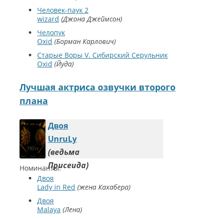
Человек-паук 2
wizard
Джона Джеймсон
Челопук
Oxid
Борман Карлович
Старые Воры V. Сибирский Серульник
Oxid
Йуда
Лучшая актриса озвучки второго
плана
Двоя
UnruLy
ведьма
Присеида
Номинанты:
Двоя
Lady in Red
жена Кахабера
Двоя
Malaya
Лена