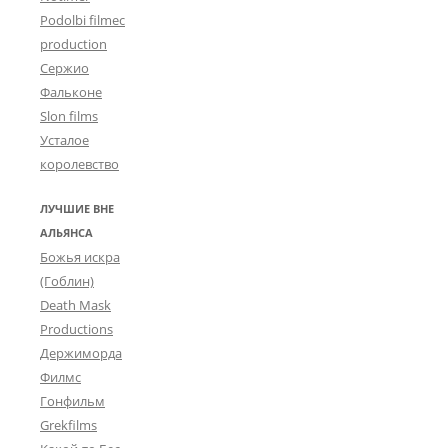
Podolbi filmec
production
Сержио
Фальконе
Slon films
Усталое
королевство
ЛУЧШИЕ ВНЕ
АЛЬЯНСА
Божья искра
(Гоблин)
Death Mask
Productions
Держиморда
Филмс
Гонфильм
Grekfilms