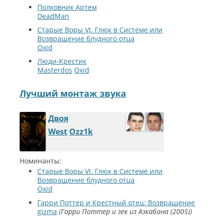
Полковник Артем
DeadMan
Старые Воры VI. Глюк в Системе или
Возвращение блудного отца
Oxid
Люди-Крестик
Masterdos
Oxid
Лучший монтаж звука
Двоя
West
Ozz1k
Номинанты:
Старые Воры VI. Глюк в Системе или
Возвращение блудного отца
Oxid
Гарри Поттер и Крестный отец: Возвращение
gizma
Гарри Поттер и зек из Азкабана (2005)