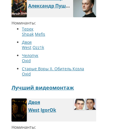
Александр Пушной
Номинанты:
Терек
Shpak
Mefis
Двоя
West
Ozz1k
Челопук
Oxid
Старые Воры II. Обитель Козла
Oxid
Лучший видеомонтаж
Двоя
West
IgorOk
Номинанты: