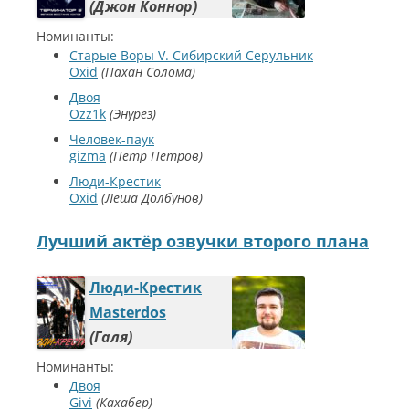
Джон Коннор
Номинанты:
Старые Воры V. Сибирский Серульник
Oxid
Пахан Солома
Двоя
Ozz1k
Энурез
Человек-паук
gizma
Пётр Петров
Люди-Крестик
Oxid
Лёша Долбунов
Лучший актёр озвучки второго плана
Люди-Крестик
Masterdos
Галя
Номинанты:
Двоя
Givi
Кахабер