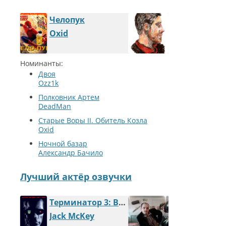
Челопук
Oxid
Номинанты:
Двоя
Ozz1k
Полковник Артем
DeadMan
Старые Воры II. Обитель Козла
Oxid
Ночной базар
Александр Бачило
Лучший актёр озвучки
Терминатор 3: Великое восстание хохлов
Jack McKey