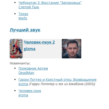
Чебуратор 3: Восстание "Запорожца"
Слепой Пью
Терек
Mefis
Лучший звук
Человек-паук 2
gizma
Номинанты:
Полковник Артем
DeadMan
Гарри Поттер и Крестный отец: Возвращение
gizma
Гарри Поттер и зек из Азкабана (2005)
Человек-паук
gizma