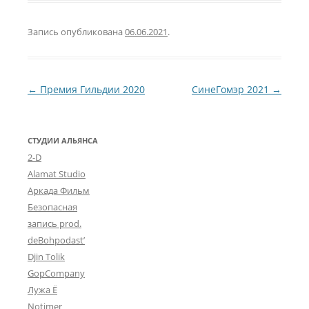
Запись опубликована
06.06.2021
.
Навигация по записям
←
Премия Гильдии 2020
СинеГомэр 2021
→
СТУДИИ АЛЬЯНСА
2-D
Alamat Studio
Аркада Фильм
Безопасная
запись prod.
deBohpodast’
Djin Tolik
GopCompany
Лужа Ё
Notimer