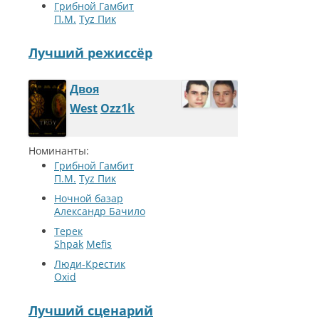
Грибной Гамбит
П.М.
Туz Пик
Лучший режиссёр
Двоя
West
Ozz1k
Номинанты:
Грибной Гамбит
П.М.
Туz Пик
Ночной базар
Александр Бачило
Терек
Shpak
Mefis
Люди-Крестик
Oxid
Лучший сценарий