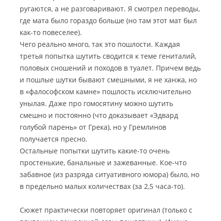
ругаются, а не разговаривают. Я смотрел переводы,
где мата было гораздо больше (но там этот мат был
как-то повеселее).
Чего реально много, так это пошлости. Каждая
третья попытка шутить сводится к теме гениталий,
половых сношений и походов в туалет. Причем ведь
и пошлые шутки бывают смешными, я не ханжа, но
в «фалософском камне» пошлость исключительно
унылая. Даже про гомосятину можно шутить
смешно и постоянно (что доказывает «Эдвард
голубой парень» от Грека), но у Гремлинов
получается пресно.
Остальные попытки шутить какие-то очень
простенькие, банальные и зажеванные. Кое-что
забавное (из разряда ситуативного юмора) было, но
в предельно малых количествах (за 2,5 часа-то).
Сюжет практически повторяет оригинал (только с