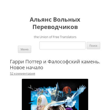
Альянс Вольных
Переводчиков
the Union of Free Translators
Найти:
Перейти к содержимому
Меню
Гарри Поттер и Фалософский камень.
Новое начало
52 комментария