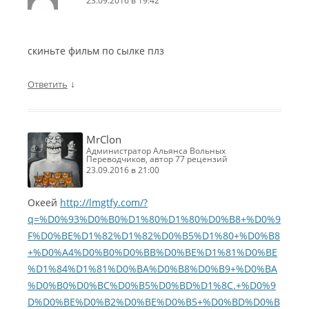
23.09.2016 в 19:42
скиньте фильм по сылке плз
↓
Ответить
MrClon
Администратор Альянса Вольных
Переводчиков, автор 77 рецензий
23.09.2016 в 21:00
Океей
http://lmgtfy.com/?
q=%D0%93%D0%B0%D1%80%D1%80%D0%B8+%D0%9
F%D0%BE%D1%82%D1%82%D0%B5%D1%80+%D0%B8
+%D0%A4%D0%B0%D0%BB%D0%BE%D1%81%D0%BE
%D1%84%D1%81%D0%BA%D0%B8%D0%B9+%D0%BA
%D0%B0%D0%BC%D0%B5%D0%BD%D1%8C.+%D0%9
D%D0%BE%D0%B2%D0%BE%D0%B5+%D0%BD%D0%B