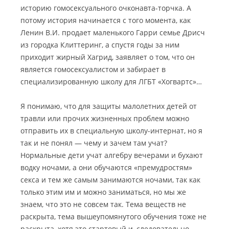
историю гомосексуального очконавта-торчка. А
потому история начинается с того момента, как
Ленин В.И. продает маленького Гарри семье Дрисч
из городка Клиттеринг, а спустя годы за ним
приходит жирный Хагрид, заявляет о том, что он
является гомосексуалистом и забирает в
специализированную школу для ЛГБТ «Хогвартс»…
Я понимаю, что для защиты малолетних детей от
травли или прочих жизненных проблем можно
отправить их в специальную школу-интернат, но я
так и не понял — чему и зачем там учат?
Нормальные дети учат алгебру вечерами и бухают
водку ночами, а они обучаются «премудростям»
секса и тем же самым занимаются ночами, так как
только этим им и можно заниматься, но мы же
знаем, что это не совсем так. Тема веществ не
раскрыта, тема вышеупомянутого обучения тоже не
раскрыта, хотя это стартовый и, следовательно,