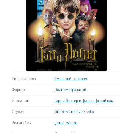
Тип перевода
Смешной перевод
Формат
Полнометражный
Исходник
Гарри Поттер и философский камень
Студия
Gremlin Creative Studio
Режиссёры
gizma
,
wizard