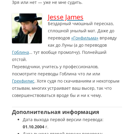
Зря или нет — уже не мне судить.
Jesse James
Бездарный чмошный пересказ,
сплошной унылый мат. Даже до
переводов
«Гонфильма»
вправду
как до Луны (а до переводов
Гоблина
… тут вообще промолчу). Полнейший
отстой.
Переводчики, учитесь у профессионалов,
посмотрите переводы Гоблина что ли или
Грекфилмс
. Хотя судя по скачиваниям и некоторым
отзывам, многих устраивает ваш высер, так что
совершенствоваться вроде бы и ни к чему.
Дополнительная информация
Дата выхода первой версии перевода:
01.10.2004
г.
Дата выхода второй версии перевода: