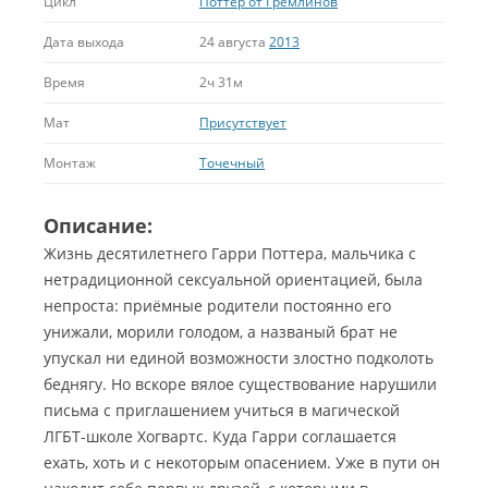
Цикл
Поттер от Гремлинов
Дата выхода
24 августа
2013
Время
2ч 31м
Мат
Присутствует
Монтаж
Точечный
Описание:
Жизнь десятилетнего Гарри Поттера, мальчика с
нетрадиционной сексуальной ориентацией, была
непроста: приёмные родители постоянно его
унижали, морили голодом, а названый брат не
упускал ни единой возможности злостно подколоть
беднягу.
Но вскоре вялое существование нарушили
письма с приглашением учиться в магической
ЛГБТ-школе Хогвартс. Куда Гарри соглашается
ехать, хоть и с некоторым опасением. Уже в пути он