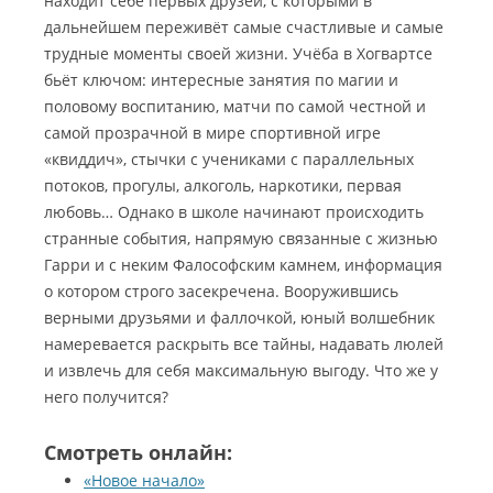
находит себе первых друзей, с которыми в
дальнейшем переживёт самые счастливые и самые
трудные моменты своей жизни. Учёба в Хогвартсе
бьёт ключом: интересные занятия по магии и
половому воспитанию, матчи по самой честной и
самой прозрачной в мире спортивной игре
«квиддич», стычки с учениками с параллельных
потоков, прогулы, алкоголь, наркотики, первая
любовь… Однако в школе начинают происходить
странные события, напрямую связанные с жизнью
Гарри и с неким Фалософским камнем, информация
о котором строго засекречена. Вооружившись
верными друзьями и фаллочкой, юный волшебник
намеревается раскрыть все тайны, надавать люлей
и извлечь для себя максимальную выгоду. Что же у
него получится?
Смотреть онлайн:
«Новое начало»