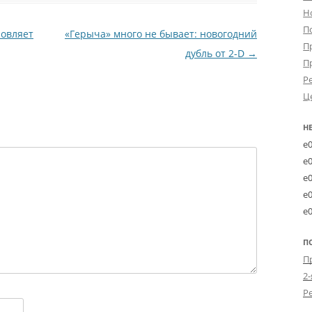
Н
П
новляет
«Герыча» много не бывает: новогодний
П
дубль от 2-D
→
П
Р
Ц
Н
e
e
e
e
e
П
2-