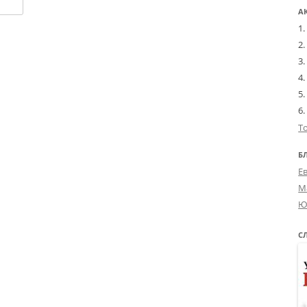
А
Т
Б
Е
М
Ю
С