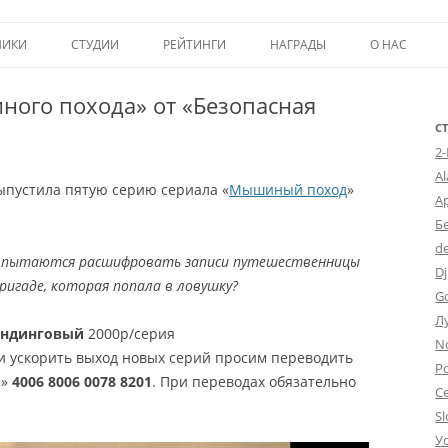
Перейти к содержимому
НИКИ
СТУДИИ
РЕЙТИНГИ
НАГРАДЫ
О НАС
ТОП-50
ПОМОЩЬ А
ного похода» от «Безопасная
КРИТИКА
ВСТУПЛЕНИЕ
С
2
ИСТОРИЯ А
A
ыпустила пятую серию сериала «
Мышиный поход
»
А
Б
d
 пытаются расшифровать записи путешественницы
Dj
игаде, которая попала в ловушку?
G
Л
андинговый
2000р/серия
N
и ускорить выход новых серий просим переводить
Po
а»
4006 8006 0078 8201
. При переводах обязательно
С
Sl
У