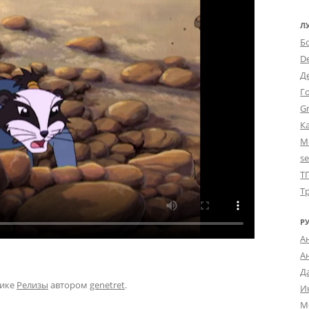
Л
Б
D
Д
Г
Gr
К
М
s
Т
Т
Р
А
А
Д
рике
Релизы
автором
genetret
.
И
М