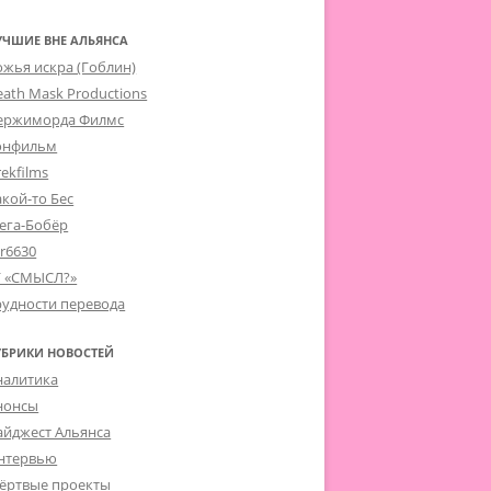
УЧШИЕ ВНЕ АЛЬЯНСА
ожья искра (Гоблин)
eath Mask Productions
ержиморда Филмс
онфильм
ekfilms
акой-то Бес
ега-Бобёр
er6630
Г «СМЫСЛ?»
рудности перевода
УБРИКИ НОВОСТЕЙ
налитика
нонсы
айджест Альянса
нтервью
ёртвые проекты