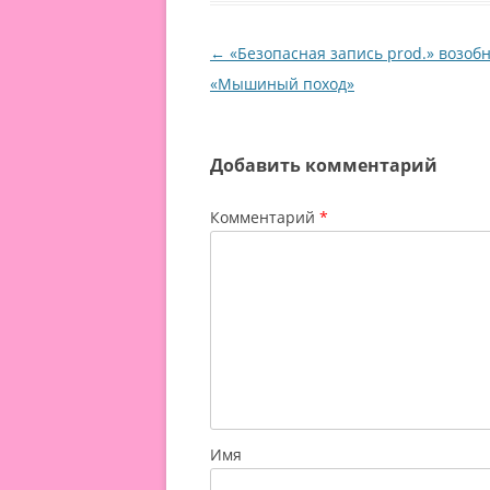
Навигация по записям
←
«Безопасная запись prod.» возоб
«Мышиный поход»
Добавить комментарий
Комментарий
*
Имя