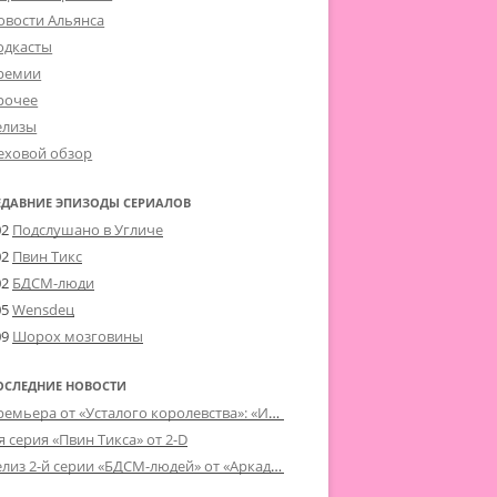
овости Альянса
одкасты
ремии
рочее
елизы
еховой обзор
ЕДАВНИЕ ЭПИЗОДЫ СЕРИАЛОВ
02
Подслушано в Угличе
02
Пвин Тикс
02
БДСМ-люди
05
Wensdeц
09
Шорох мозговины
ОСЛЕДНИЕ НОВОСТИ
Премьера от «Усталого королевства»: «Игорь начал»
я серия «Пвин Тикса» от 2-D
Релиз 2-й серии «БДСМ-людей» от «Аркада Фильм»