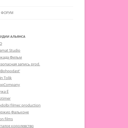
ФОРУМ
ЛЬЯНСУ
 В АЛЬЯНС
ТУДИИ АЛЬЯНСА
-D
ЛЬЯНСА
lamat Studio
ркада Фильм
езопасная запись prod.
eBohpodast’
in Tolik
opCompany
ужа Ё
otimer
dolbi filmec production
ержио Фальконе
on films
сталое королевство