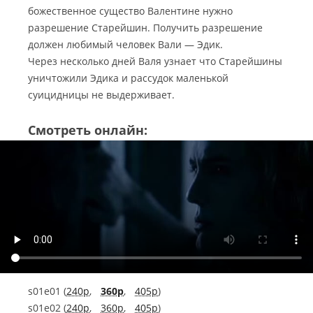
божественное существо Валентине нужно
разрешение Старейшин. Получить разрешение
должен любимый человек Вали — Эдик.
Через несколько дней Валя узнает что Старейшины
уничтожили Эдика и рассудок маленькой
суицидницы не выдерживает.
Смотреть онлайн:
s01e01 (
240p
,
360p
,
405p
)
s01e02 (
240p
,
360p
,
405p
)