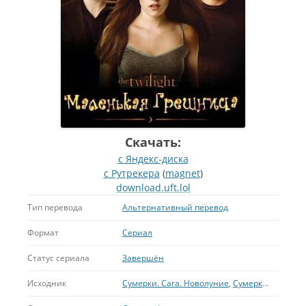
Скачать:
с Яндекс-диска
с Рутрекера
(
magnet
)
download.uft.lol
Тип перевода
Альтернативный перевод
Формат
Сериал
Статус сериала
Завершён
Исходник
Сумерки. Сага. Новолуние
,
Сумерки. Сага. Затмение