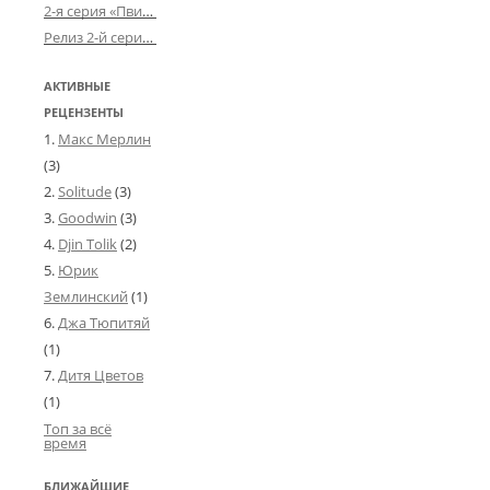
2-я серия «Пвин Тикса» от 2-D
Релиз 2-й серии «БДСМ-людей» от «Аркада Фильм»
АКТИВНЫЕ
РЕЦЕНЗЕНТЫ
Макс Мерлин
(3)
Solitude
(3)
Goodwin
(3)
Djin Tolik
(2)
Юрик
Землинский
(1)
Джа Тюпитяй
(1)
Дитя Цветов
(1)
Топ за всё
время
БЛИЖАЙШИЕ