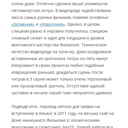
очень даже. Отлично сделано выше упомянутое
пятиминутное интро. В видеоряде задействована
масса самых разных фильмов, помимо основных
«Затмения»
и
«Новолуния»
. Однако, в целом,
слишком рвано и неровно получилось, слишком
сложный сюжет и идея для тогдашнего уровня
монтажного мастерства Фальконе. Техническое
качество видеоряда на троечку. Дико раздражали
вставленные из оригинала титры на пять минут
(Некромант в своих проектах любил подобные
извращения раньше), дождаться сцены после
титров в 3 серии может только очень терпеливый
или прозорливый зритель. Отсутствие единой
заставки в начале серий тоже неприятно удивило.
Подводя итог, перевод неплох для заявки на
вступление в Альянс в 2011 году, но весьма слаб на
фоне нынешнего Фальконе (с космическими
монтажами и сюжетами). 6из10. Эдакий набросок к