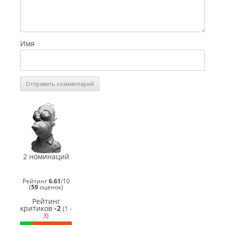
Имя
СинеГомэр
2011
Лучший
режиссёр
сериала
(
Сержио
2 номинаций
Фальконе
)
СинеГомэр
2011
Рейтинг
6.61
/
10
Лучший
(
59
оценок)
закадровый
голос
Рейтинг
(
Сержио
критиков
-2
(
1
-
Фальконе
)
3
)