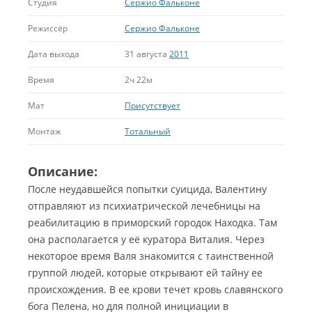
Студия
Сержио Фальконе
Режиссёр
Сержио Фальконе
Дата выхода
31 августа
2011
Время
2ч 22м
Мат
Присутствует
Монтаж
Тотальный
Описание:
После неудавшейся попытки суицида, Валентину
отправляют из психиатрической лечебницы на
реабилитацию в приморский городок Находка. Там
она располагается у её куратора Виталия. Через
некоторое время Валя знакомится с таинственной
группой людей, которые открывают ей тайну ее
происхождения.
В ее крови течет кровь славянского
бога Пелена, но для полной инициации в