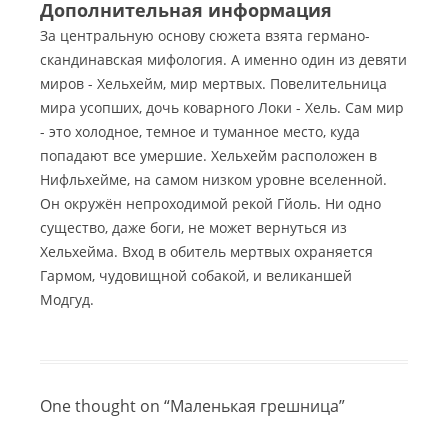
Дополнительная информация
За центральную основу сюжета взята германо-
скандинавская мифология. А именно один из девяти
миров - Хельхейм, мир мертвых. Повелительница
мира усопших, дочь коварного Локи - Хель. Сам мир
- это холодное, темное и туманное место, куда
попадают все умершие. Хельхейм расположен в
Нифльхейме, на самом низком уровне вселенной.
Он окружён непроходимой рекой Гйоль. Ни одно
существо, даже боги, не может вернуться из
Хельхейма. Вход в обитель мертвых охраняется
Гармом, чудовищной собакой, и великаншей
Модгуд.
One thought on “
Маленькая грешница
”