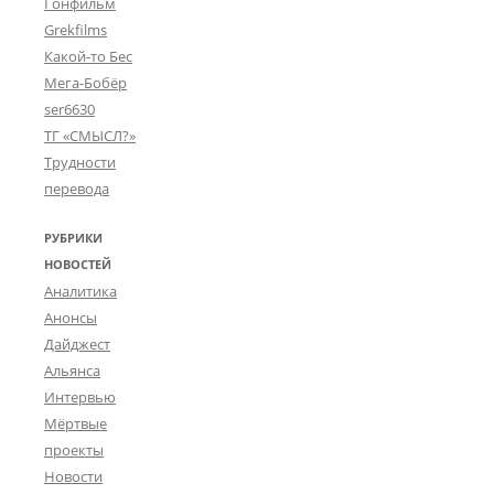
Гонфильм
Grekfilms
Какой-то Бес
Мега-Бобёр
ser6630
ТГ «СМЫСЛ?»
Трудности
перевода
РУБРИКИ
НОВОСТЕЙ
Аналитика
Анонсы
Дайджест
Альянса
Интервью
Мёртвые
проекты
Новости