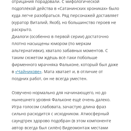
отрицания порадовали. С мифологической
подоплёкой действа в «Сатанинских хрониках» было
куда легче разобраться. Ряд персонажей доставляет
(куратор Виталий, Якоб), но большинство героев не
раскрыто.
Диалоги (особенно в первой серии) достаточно
плотно насыщены юмором (по меркам
альтернативки), хватало забавных моментов. С
таким сюжетом ждёшь всё-таки побольше
фирменного мрачняка Фальконе, который был даже
в
«Чайникове»
. Мата хватает и, в отличие от
поздних работ, он не всегда уместен.
Озвучено нормально для начинающего, но до
нынешнего уровня Фальконе ещё очень далеко.
Игра голосом слабовата, зачастую длина фраз
сильно расходится с исходником. Атмосферный
саундтрек здорово подобран (в этом компоненте
автор всегда был силён) Видеомонтаж местами