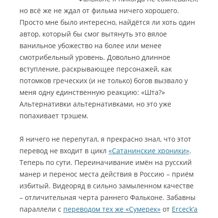
но всё же не ждал от фильма ничего хорошего.
Просто мне было интересно, найдётся ли хоть один
автор, который бы смог вытянуть это вялое
ванильное убожество на более или менее
смотрибельный уровень.
Довольно длинное
вступление, раскрывающее персонажей, как
потомков греческих (и не только) богов вызвало у
меня одну единственную реакцию: «Шта?»
Альтернативки альтернативками, но это уже
попахивает трэшем.
Я ничего не перепутал, я прекрасно знал, что этот
перевод не входит в цикл
«Сатанинские хроники»
.
Теперь по сути. Переиначивание имён на русский
манер и перенос места действия в Россию – приём
избитый. Видеоряд в сильно замыленном качестве
– отличительная черта раннего Фальконе. Забавны
параллели с
переводом тех же «Сумерек»
от
Erceck’а