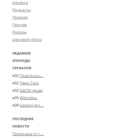
Альянса
Подкасты
Премии
Прочее
Релизы
Цеховой обзор
НЕДАВНИЕ
ЭПИЗОДЫ
СЕРИАЛОВ
e02
Подслушано в Угличе
e02
Пвин Тикс
e02
БДСМ-люди
e05
Wensdeц
e09
Шорох мозговины
ПОСЛЕДНИЕ
НОВОСТИ
Премьера от «Усталого королевства»: «Игорь начал»