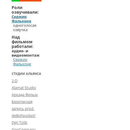
Роли
озвучивали:
Сержио
Фальконе
одноголосая
озвучка
Над
фильмом
работали:
аудио- и
видеомонтаж
Сержио
Фальконе
СТУДИИ АЛЬЯНСА
2-D
Alamat Studio
Аркада Фильм
Безопасная
запись prod.
deBohpodast’
Djin Tolik
GopCompany