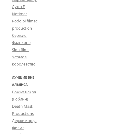
Лужа Ё
Notimer
Podolbi filmec
production
Сержио
Фальконе
Slon films
Усталое
королевство
ЛУЧШИЕ ВНЕ
АЛЬЯНСА
Божья искра
(Гоблин)
Death Mask
Productions
Держиморда
Филмс