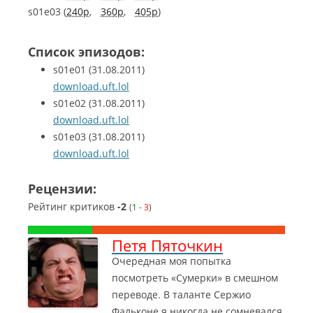
s01e03 (
240p
,
360p
,
405p
)
Список эпизодов:
s01e01
(31.08.2011)
download.uft.lol
s01e02
(31.08.2011)
download.uft.lol
s01e03
(31.08.2011)
download.uft.lol
Рецензии:
Рейтинг критиков
-2
(
1
-
3
)
Петя Пяточкин
Очередная моя попытка
посмотреть «Сумерки» в смешном
переводе. В таланте Сержио
Фальконе я никогда не сомневался,