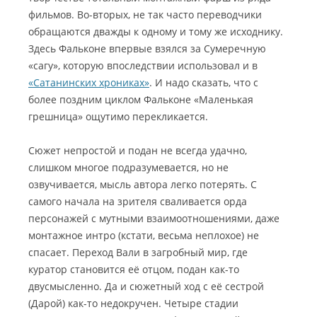
фильмов. Во-вторых, не так часто переводчики
обращаются дважды к одному и тому же исходнику.
Здесь Фальконе впервые взялся за Сумеречную
«сагу», которую впоследствии использовал и в
«Сатанинских хрониках»
. И надо сказать, что с
более поздним циклом Фальконе «Маленькая
грешница» ощутимо перекликается.
Сюжет непростой и подан не всегда удачно,
слишком многое подразумевается, но не
озвучивается, мысль автора легко потерять. С
самого начала на зрителя сваливается орда
персонажей с мутными взаимоотношениями, даже
монтажное интро (кстати, весьма неплохое) не
спасает. Переход Вали в загробный мир, где
куратор становится её отцом, подан как-то
двусмысленно. Да и сюжетный ход с её сестрой
(Дарой) как-то недокручен. Четыре стадии