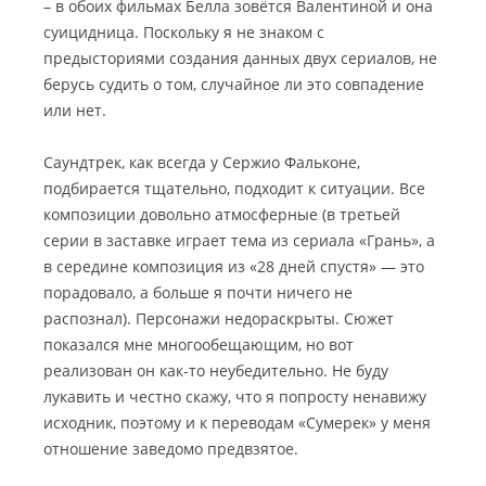
– в обоих фильмах Белла зовётся Валентиной и она
суицидница. Поскольку я не знаком с
предысториями создания данных двух сериалов, не
берусь судить о том, случайное ли это совпадение
или нет.
Саундтрек, как всегда у Сержио Фальконе,
подбирается тщательно, подходит к ситуации. Все
композиции довольно атмосферные (в третьей
серии в заставке играет тема из сериала «Грань», а
в середине композиция из «28 дней спустя» — это
порадовало, а больше я почти ничего не
распознал). Персонажи недораскрыты. Сюжет
показался мне многообещающим, но вот
реализован он как-то неубедительно. Не буду
лукавить и честно скажу, что я попросту ненавижу
исходник, поэтому и к переводам «Сумерек» у меня
отношение заведомо предвзятое.