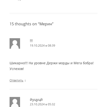
15 thoughts on “
Мерин
”
!!!
19.10.2024 в 08:39
Шикарно!!! На уровне Держи морды и Мега бобра!
Успехов!
↓
Ответить
йуцуцй
23.10.2024 в 05:32