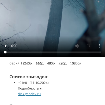
Серия 1 (
240p
,
360p
,
480p
,
720p
,
1080p
)
Список эпизодов:
s01e01
(11.10.2024)
Подробности
disk.yandex.ru