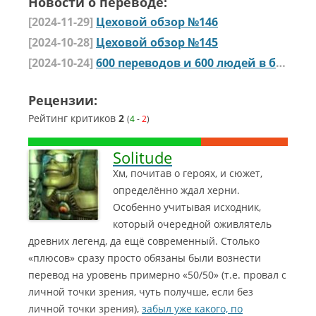
Новости о переводе:
[2024-11-29]
Цеховой обзор №146
[2024-10-28]
Цеховой обзор №145
[2024-10-24]
600 переводов и 600 людей в базе Альянса
Рецензии:
Рейтинг критиков
2
(
4
-
2
)
Solitude
Хм, почитав о героях, и сюжет,
определённо ждал херни.
Особенно учитывая исходник,
который очередной оживлятель
древних легенд, да ещё современный. Столько
«плюсов» сразу просто обязаны были вознести
перевод на уровень примерно «50/50» (т.е. провал с
личной точки зрения, чуть получше, если без
личной точки зрения),
забыл уже какого, по