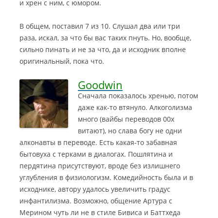
и хрен с ним, с юмором.
В общем, поставил 7 из 10. Слушал два или три
раза, искал, за что бы вас таких пнуть. Но, вообще,
сильно пинать и не за что, да и исходник вполне
оригинальный, пока что.
Goodwin
Сначала показалось хренью, потом
даже как-то втянуло. Алкоголизма
много (вайбы переводов 00х
витают), но слава богу не одни
алконавты в переводе. Есть какая-то забавная
бытовуха с терками в диалогах. Пошлятина и
пердятина присутствуют, вроде без излишнего
углубления в физиологизм.
Комедийность была и в
исходнике, автору удалось увеличить градус
инфантилизма. Возможно, общение Артура с
Мерином чуть ли не в стиле Бивиса и Баттхеда