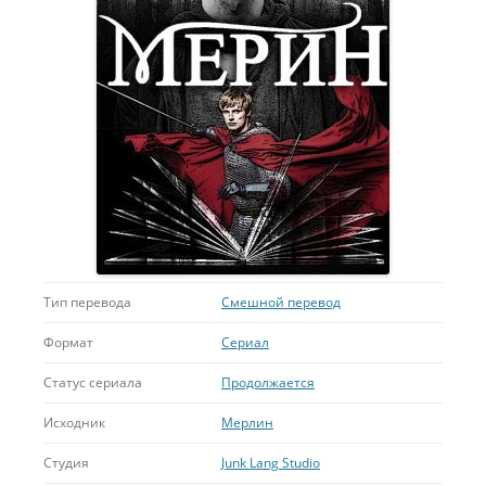
Тип перевода
Смешной перевод
Формат
Сериал
Статус сериала
Продолжается
Исходник
Мерлин
Студия
Junk Lang Studio