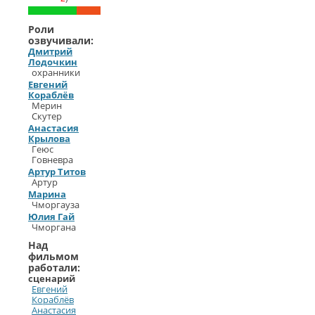
Роли
озвучивали:
Дмитрий
Лодочкин
охранники
Евгений
Кораблёв
Мерин
Скутер
Анастасия
Крылова
Геюс
Говневра
Артур Титов
Артур
Марина
Чморгауза
Юлия Гай
Чморгана
Над
фильмом
работали:
сценарий
Евгений
Кораблёв
Анастасия