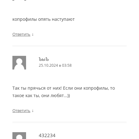
копрофилы опять наступают
↓
Ответить
ЪыЪ
25.10.2024 в 03:58
Так ты прячься от них! Если они копрофилы, то
такое как ты, они любят…))
↓
Ответить
432234