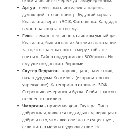
сюжета является чересчур самоуверенным.
Артур
- невысокого интеллекта парень,
думающий, что он принц - будущий король
Квасилота, верит в ЗОЖ, Фитоняшка. Кандидат
в мастера спорта по всему.
Геюс
- лекарь-пенсионер, слишком умный для
Квасилота, был изгнан из Англии в наказание
за то, что знает как пить в меру чтобы не
спиться. Тайно поддерживает ЗОЖников. Но
ему уже поздно пить боржоми.
Скутер Педрагон
- король, царь, наместник,
пахан дурдома Квасилота (исправительное
учреждение). Категорично отрицает ЗОЖ.
Сторонник вечеринок и бухла. Любит шансон,
склонен к насилию.
Чморгана
- приемная дочь Скутера. Типа
добренькая, является подкидышем, верящая в
добро и в то, что алкоголизма не существует,
если пить в меру и в удовольствие. Не