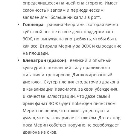
определившееся на чьей она стороне. Имеет
склонность к запоям и периодическим
заявлениям "больше ни капли в рот".
Говневра
- рабыня Чморганы, которая вечно
суёт свой нос не в свое дело, поддерживает
ЗОЖ, но вынуждена употреблять, чтобы быть
как все. Втирала Мерину за ЗОЖ и сыроедение
на площади.
Блеватрон (дракон)
- великий и опытный
культурист, познавший силу правильного
питания и тренировок. Дипломированный
диетолог. Скутер пленил его, заточив дракона
в канализации Квасилота, за свои убеждения.
В качестве иллюстрации, что даже самый
ярый фанат ЗОЖ будет побеждён пьянством.
Мерин не верил, что такие существуют и
думал, что разговаривает с глюком. До тех пор,
пока Мерин собственноручно не освобождает
дракона из оков.