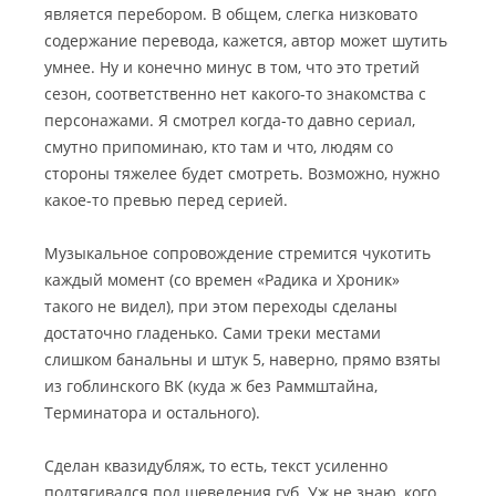
является перебором. В общем, слегка низковато
содержание перевода, кажется, автор может шутить
умнее. Ну и конечно минус в том, что это третий
сезон, соответственно нет какого-то знакомства с
персонажами. Я смотрел когда-то давно сериал,
смутно припоминаю, кто там и что, людям со
стороны тяжелее будет смотреть. Возможно, нужно
какое-то превью перед серией.
Музыкальное сопровождение стремится чукотить
каждый момент (со времен «Радика и Хроник»
такого не видел), при этом переходы сделаны
достаточно гладенько. Сами треки местами
слишком банальны и штук 5, наверно, прямо взяты
из гоблинского ВК (куда ж без Раммштайна,
Терминатора и остального).
Сделан квазидубляж, то есть, текст усиленно
подтягивался под шевеления губ. Уж не знаю, кого