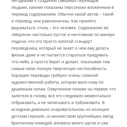
негодными к созданию смешных переводов
людьми, какими показаны персонажи вложенным в
перевод содержанием.
Обычно какой автор – такой
и перевод, они равнозначны. Как принято
выражаться, стиль – это человек. Содержание же
«Мерина» настолько пустое и ничтожное по манере
подачи, что это просто золотой стандарт
переводчика, который не знает о чём ему делать
фильм, даже и не пытается стараться придумать
что-либо, а просто берёт и делает, показывая тем
самым свою полную творческую неспособность.
Хорошие переводы требуют очень сложной
художественной работы, которая мало кому по
душевным силам. Озвученное похоже на первое что
залетело в голову, всё это следовало моментально
отбраковать, а не записывать и публиковать. В
исходном довольно очаровательном, но излишне
детском сериале, со множеством крупнейших звёзд
британских комедий, вложено много шуток и сам