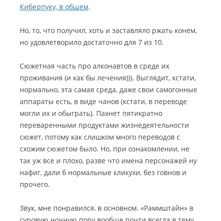
Киберпуку, в общем
.
Но, то, что получил, хоть и заставляло ржать конём,
но удовлетворило достаточно для 7 из 10.
Сюжетная часть про алконавтов в среде их
проживания (и как бы лечения))). Выглядит, кстати,
нормально, эта самая среда, даже свои самогонные
аппараты есть, в виде чанов (кстати, в переводе
могли их и обыграть). Пахнет пятикратно
переваренными продуктами жизнедеятельности
сюжет, потому как слишком много переводов с
схожим сюжетом было. Но, при ознакомлении, не
так уж всё и плохо, разве что имена персонажей ну
нафиг, дали б нормальные кликухи, без говнов и
прочего.
Звук, мне понравился, в основном. «Раммштайн» в
суровую ночную пору вообще почти всегда в тему,