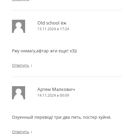
Old school ёж
13.11.2024 в 17:24
Ржу нимагу,афтар жги еще! х3))
↓
Ответить
Артем Малкович
14.11.2024 в 00:09
Охуенный перевод! три два пять, постер хуйня.
↓
Ответить