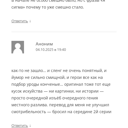
В начале не особо смешно было, но с фразы «Я
сигма» почему то уже смешно стало.
↓
Ответить
Аноним
04.10.2025 в 19:40
как-то не зашло… и сленг не очень понятный, и
йумор не сильно смищной, и герои все как на
подбор уроды конченые… оригинал тоже тот еще
кусок искуйства — ни картинки, ни истории —
просто очередной изъёб очередного гения
местного разлива. перевод для меня не улучшил
смотрибельность — бросил на середине 2й серии
↓
Ответить