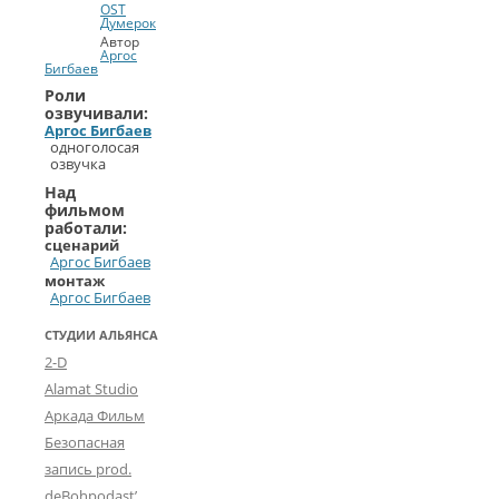
OST
Думерок
Автор
Аргос
Бигбаев
Роли
озвучивали:
Аргос Бигбаев
одноголосая
озвучка
Над
фильмом
работали:
сценарий
Аргос Бигбаев
монтаж
Аргос Бигбаев
СТУДИИ АЛЬЯНСА
2-D
Alamat Studio
Аркада Фильм
Безопасная
запись prod.
deBohpodast’