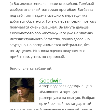
(а Василенко гениален, если кто забыл). Тяжёлый
изобразительный материал прогибает Бигбаева
под себя, хотя задача смешного переводчика —
добиться обратного. Только первая серия поэтому
получается очень смешная. Вытянуть дальше
Сигму-вот-это-всё-как-там-у-него уже не хватило
интеллектуального богатства, пошло довольно
заурядно, но воспринимается нейтрально, без
возмущения. Итоговая оценка получается с
прибытком, успех, но скромный.
Эпилог слегка забавный.
Goodwin
Автор подавал надежды ещё в
«Валюшке», а здесь уже
развернулся на полную. Выбран
яркий сочный нестандартный
исходник, который переделан в крепкий трешак.