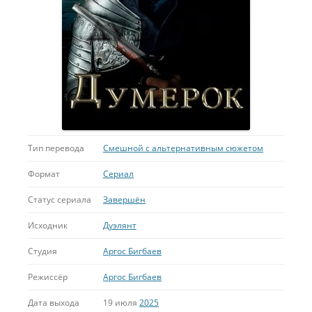
Тип перевода
Смешной с альтернативным сюжетом
Формат
Сериал
Статус сериала
Завершён
Исходник
Дуэлянт
Студия
Аргос Бигбаев
Режиссёр
Аргос Бигбаев
Дата выхода
19 июля
2025