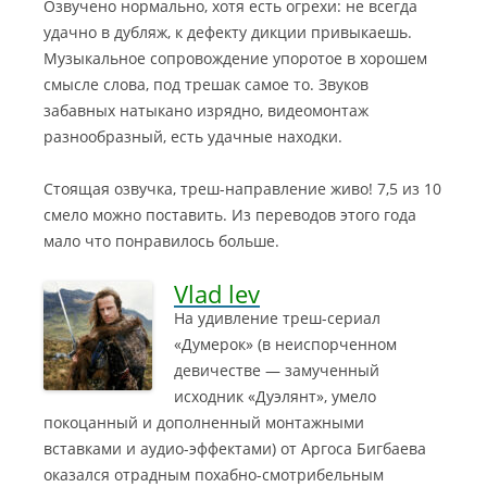
Озвучено нормально, хотя есть огрехи: не всегда
удачно в дубляж, к дефекту дикции привыкаешь.
Музыкальное сопровождение упоротое в хорошем
смысле слова, под трешак самое то. Звуков
забавных натыкано изрядно, видеомонтаж
разнообразный, есть удачные находки.
Стоящая озвучка, треш-направление живо! 7,5 из 10
смело можно поставить. Из переводов этого года
мало что понравилось больше.
Vlad lev
На удивление треш-сериал
«Думерок» (в неиспорченном
девичестве — замученный
исходник «Дуэлянт», умело
покоцанный и дополненный монтажными
вставками и аудио-эффектами) от Аргоса Бигбаева
оказался отрадным похабно-смотрибельным