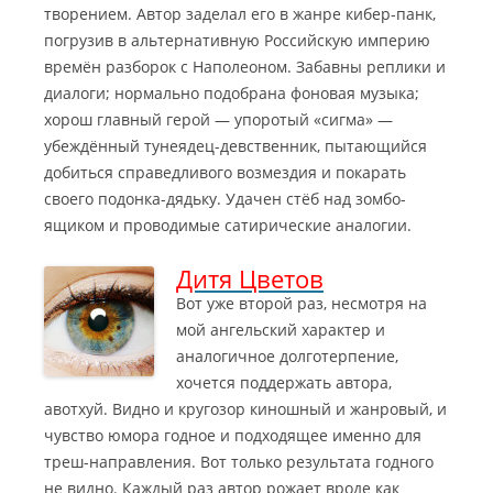
творением.
Автор заделал его в жанре кибер-панк,
погрузив в альтернативную Российскую империю
времён разборок с Наполеоном. Забавны реплики и
диалоги; нормально подобрана фоновая музыка;
хорош главный герой — упоротый «сигма» —
убеждённый тунеядец-девственник, пытающийся
добиться справедливого возмездия и покарать
своего подонка-дядьку. Удачен стёб над зомбо-
ящиком и проводимые сатирические аналогии.
Дитя Цветов
Вот уже второй раз, несмотря на
мой ангельский характер и
аналогичное долготерпение,
хочется поддержать автора,
авотхуй. Видно и кругозор киношный и жанровый, и
чувство юмора годное
и подходящее именно для
треш-направления. Вот только результата годного
не видно. Каждый раз автор рожает вроде как