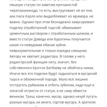
няшную статую по заветам нунчакистой
черепахонинзди, то есть, выстругивает её из пня,
аки папа Карло или выдалбливает из мрамора, не
важно. Однако при этом безнадежно замусоривает
поделку отработанной тырсой, обмазывает
цементным раствором с отработанным шлаком, и
вместо статуи Давида или Буратины получается
какая-то неведомая ебаная хуйня,
невразумительная и только изредка смищная.
Автору не хватает редактора. В голове у него
редакторской функции нету, значит, без
собственного Кроччи Бигбаеву не обойтись никак.
Иначе все его поделки будут задыхаться в мусорной
тырсе и обломочной породе. Мало всё лишнее
отстругать рубанком и отбить зубилом, надо ещё и
лопатой отгрести от статуи, а ее саму обмести
веником. Треш, конечно, мусор, однако нехуй путать
разные мусора, их много, сортов мусора. А зрителю