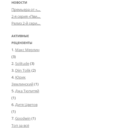
НОВОСТИ
Премьера от «Усталого королевства»: «Игорь начал»
2-я серия «Пвин Тикса» от 2-D
Релиз 2-й серии «БДСМ-людей» от «Аркада Фильм»
АКТИВНЫЕ
РЕЦЕНЗЕНТЫ
Макс Мерлин
(3)
Solitude
(3)
Djin Tolik
(2)
Юрик
Землинский
(1)
Джа Тюпитяй
(1)
Дитя Цветов
(1)
Goodwin
(1)
Топ за всё