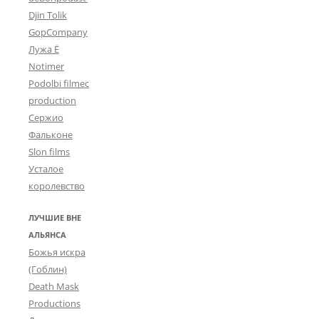
Djin Tolik
GopCompany
Лужа Ё
Notimer
Podolbi filmec
production
Сержио
Фальконе
Slon films
Усталое
королевство
ЛУЧШИЕ ВНЕ
АЛЬЯНСА
Божья искра
(Гоблин)
Death Mask
Productions