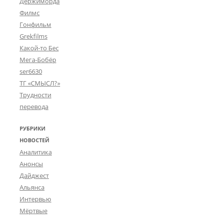
Держиморда
Филмс
Гонфильм
Grekfilms
Какой-то Бес
Мега-Бобёр
ser6630
ТГ «СМЫСЛ?»
Трудности
перевода
РУБРИКИ
НОВОСТЕЙ
Аналитика
Анонсы
Дайджест
Альянса
Интервью
Мёртвые