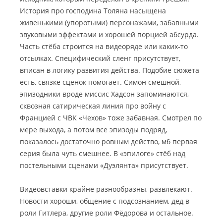
История про господина Толяна насыщена
живенькими (упоротыми) персонажами, забавными
звуковыми эффектами и хорошей порцией абсурда.
Часть стёба строится на видеоряде или каких-то
отсылках. Специфический сленг присутствует,
вписан в логику развития действа. Подобие сюжета
есть, связке сценок помогает. Симон смешной,
эпизодники вроде миссис Хадсон запоминаются,
сквозная сатирическая линия про войну с
Францией с ЧВК «Чехов» тоже забавная. Смотрел по
мере выхода, а потом все эпизоды подряд,
показалось достаточно ровным действо, мб первая
серия была чуть смешнее. В «эпилоге» стёб над
постельными сценами «Дуэлянта» присутствует.
Видеовставки крайне разнообразны, развлекают.
Новости хороши, общение с подсознанием, дед в
роли Гитлера, другие роли Фёдорова и остальное.