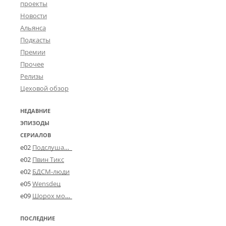
проекты
Новости
Альянса
Подкасты
Премии
Прочее
Релизы
Цеховой обзор
НЕДАВНИЕ
ЭПИЗОДЫ
СЕРИАЛОВ
e02
Подслушано в Угличе
e02
Пвин Тикс
e02
БДСМ-люди
e05
Wensdeц
e09
Шорох мозговины
ПОСЛЕДНИЕ