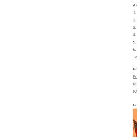
А
Т
Б
Е
М
Ю
С