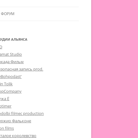
ФОРУМ
ЛЬЯНСУ
 В АЛЬЯНС
ТУДИИ АЛЬЯНСА
-D
ЛЬЯНСА
lamat Studio
ркада Фильм
езопасная запись prod.
eBohpodast’
in Tolik
opCompany
ужа Ё
otimer
dolbi filmec production
ержио Фальконе
on films
сталое королевство