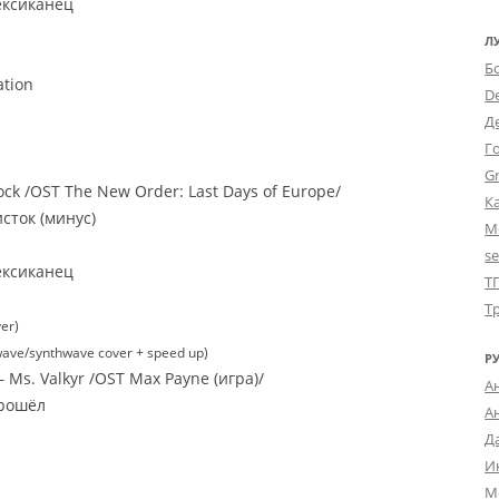
ексиканец
Л
Б
ation
D
Д
Г
Gr
ock /OST The New Order: Last Days of Europe/
К
сток (минус)
М
s
ексиканец
Т
Т
er)
wave/synthwave cover + speed up)
Р
 Ms. Valkyr /OST Max Payne (игра)/
А
прошёл
А
Д
И
М