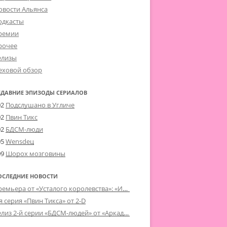
овости Альянса
одкасты
ремии
рочее
елизы
еховой обзор
ЕДАВНИЕ ЭПИЗОДЫ СЕРИАЛОВ
02
Подслушано в Угличе
02
Пвин Тикс
02
БДСМ-люди
05
Wensdeц
09
Шорох мозговины
ОСЛЕДНИЕ НОВОСТИ
Премьера от «Усталого королевства»: «Игорь начал»
я серия «Пвин Тикса» от 2-D
Релиз 2-й серии «БДСМ-людей» от «Аркада Фильм»