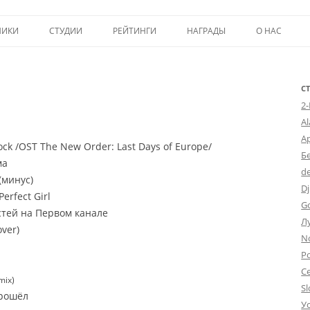
Перейти к содержимому
НИКИ
СТУДИИ
РЕЙТИНГИ
НАГРАДЫ
О НАС
ТОП-50
ПОМОЩЬ А
КРИТИКА
ВСТУПЛЕНИЕ
С
2
ИСТОРИЯ А
A
А
ock /OST The New Order: Last Days of Europe/
Б
ма
d
(минус)
Dj
erfect Girl
G
стей на Первом канале
Л
ver)
N
Po
С
mix)
Sl
прошёл
У