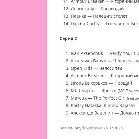
Armour Breaker — Я горячий м
Ленинград — Распиздяй
Планка — Палец-пистолет
Darren Curtis — Freedom in Isol
Серия 2
Ivan Aksenchuk — Verify Your Cl
Анжелика Варум — Человек-сви
Open Kids — Велосипед
Armour Breaker — Я горячий м
Игорь Вихорьков — Прощай
МС Смерть — Ярость
(МС Пох cov
Mareux — The Perfect Girl
(retro
Kärtsy Hatakka, Kimmo Kajasto —
Александр Зацепин — Дождь 
Запись опубликована
25.07.2025
.