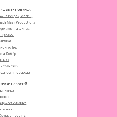
УЧШИЕ ВНЕ АЛЬЯНСА
ожья искра (Гоблин)
eath Mask Productions
ержиморда Филмс
онфильм
ekfilms
акой-то Бес
ега-Бобёр
er6630
Г «СМЫСЛ?»
рудности перевода
УБРИКИ НОВОСТЕЙ
налитика
нонсы
айджест Альянса
нтервью
ёртвые проекты