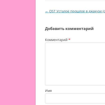
Навигация по записям
←
OST Усталое прошлое в джакузи (
Добавить комментарий
Комментарий
*
Имя