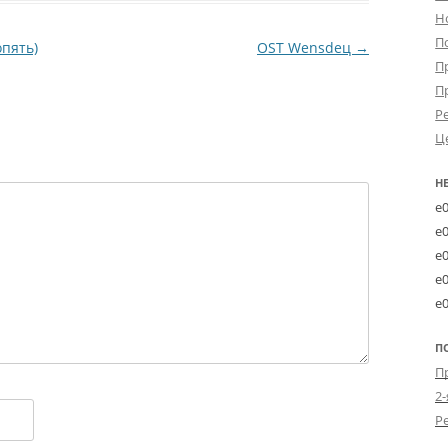
Н
П
опять)
OST Wensdeц
→
П
П
Р
Ц
Н
e
e
e
e
e
П
2-