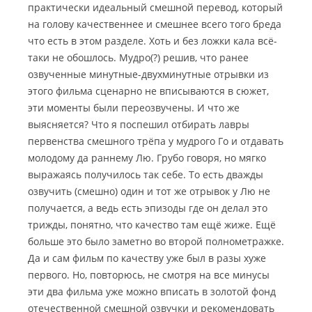
практически идеальный смешной перевод, который
на голову качественнее и смешнее всего того бреда
что есть в этом разделе. Хоть и без ложки кала всё-
таки не обошлось. Мудро(?) решив, что ранее
озвученные минутные-двухминутные отрывки из
этого фильма сценарно не вписываются в сюжет,
эти моменты были переозвучены. И что же
выясняется? Что я поспешил отбирать лавры
первенства смешного трёпа у мудрого Го и отдавать
молодому да раннему Лю. Грубо говоря, но мягко
выражаясь получилось так себе. То есть дважды
озвучить (смешно) один и тот же отрывок у Лю не
получается, а ведь есть эпизоды где он делал это
трижды, понятно, что качество там ещё жиже. Ещё
больше это было заметно во второй полнометражке.
Да и сам фильм по качеству уже был в разы хуже
первого. Но, повторюсь, не смотря на все минусы
эти два фильма уже можно вписать в золотой фонд
отечественной смешной озвучки и рекомендовать