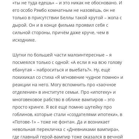
«ты не туда едешь» – и это никак не обосновано. И
его особо Рэмбо комнатным не назовёшь, он не
только в присутствии Беллы такой крутой – жопа с
дырой. Он и в конце фильма проявил себя с
сильной стороны, причём даже круче, чем в
исходнике.
Шутки по большей части малоинтересные – я
посмеялся только с одной: «А если я на всю голову
ебанутая – наброситься и выебать?». Ну, ещё
похихикал со стиха «Я мгновение чудное помню» и
реакции на него. Могу вспомнить про «заочное
отделение» в институте семьи. Про «ипотеку» и
многовековое рабство в облике вампиров – это
просто кринге. Я всё ещё помню шутейку про
гоблинов, которые стали «создателями ипотеки», в
«Потове-1» – тоже не фонтан. Да и возникает
невольная перекличка с «Дневниками вампира»,
где главный герой-вампир тоже оказался в вечной