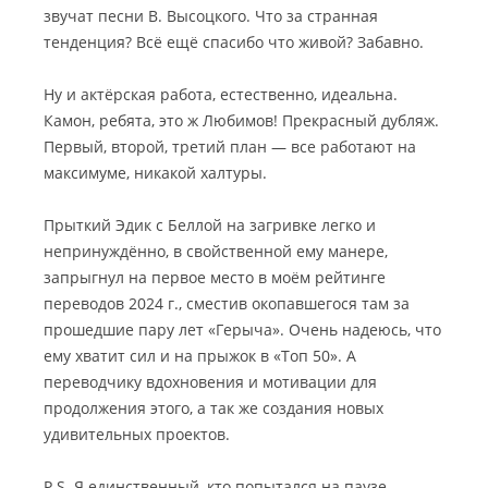
звучат песни В. Высоцкого. Что за странная
тенденция? Всё ещё спасибо что живой? Забавно.
Ну и актёрская работа, естественно, идеальна.
Камон, ребята, это ж Любимов! Прекрасный дубляж.
Первый, второй, третий план — все работают на
максимуме, никакой халтуры.
Прыткий Эдик с Беллой на загривке легко и
непринуждённо, в свойственной ему манере,
запрыгнул на первое место в моём рейтинге
переводов 2024 г., сместив окопавшегося там за
прошедшие пару лет «Герыча». Очень надеюсь, что
ему хватит сил и на прыжок в «Топ 50». А
переводчику вдохновения и мотивации для
продолжения этого, а так же создания новых
удивительных проектов.
P.S. Я единственный, кто попытался на паузе