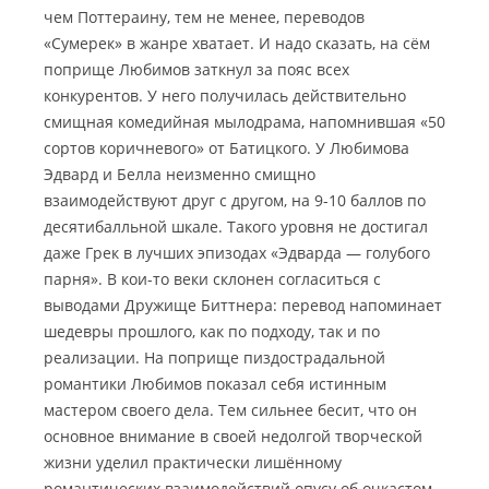
чем Поттераину, тем не менее, переводов
«Сумерек» в жанре хватает. И надо сказать, на сём
поприще Любимов заткнул за пояс всех
конкурентов. У него получилась действительно
смищная комедийная мылодрама, напомнившая «50
сортов коричневого» от Батицкого. У Любимова
Эдвард и Белла неизменно смищно
взаимодействуют друг с другом, на 9-10 баллов по
десятибалльной шкале. Такого уровня не достигал
даже Грек в лучших эпизодах «Эдварда — голубого
парня». В кои-то веки склонен согласиться с
выводами Дружище Биттнера: перевод напоминает
шедевры прошлого, как по подходу, так и по
реализации. На поприще пиздострадальной
романтики Любимов показал себя истинным
мастером своего дела. Тем сильнее бесит, что он
основное внимание в своей недолгой творческой
жизни уделил практически лишённому
романтических взаимодействий опусу об очкастом