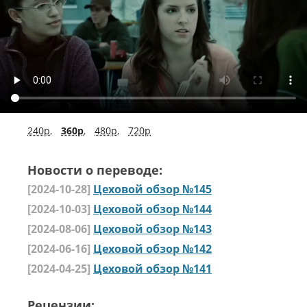
240p
,
360p
,
480p
,
720p
Новости о переводе:
[2024-10-28]
Цеховой обзор №145
[2024-10-03]
Цеховой обзор №144
[2024-08-06]
Цеховой обзор №143
[2024-06-16]
Цеховой обзор №142
[2024-04-25]
Цеховой обзор №141
Рецензии: