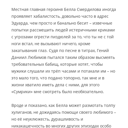
Местная главная героиня Белла Смердилова иногда
проявляет хабалистость, довольно часто в адрес
Эдуарда, чем просто и банально бесит – извечные
попытки рассмешить людей истеричными криками
с угрозами огрести пиздюлей за то, что ты не с той
ноги встал, не вызывают ничего, кроме
закатывания глаз. Судя по песне в титрах, Гений
Даниил Любимов пытался таким образом высмеять
требовательных бабищ, которые хотят, чтобы
мужики слушали их трёп часами и потакали им – но
это мало того, что подано топорно, так мне и в
жизни хватило иметь дела с ними, для этого
«Сумрики» мне смотреть было необязательно.
Вроде и показано, как Белла может размотать толпу
хулиганов, не дожидаясь помощи своего любимого –
но её неуклюжесть, дурашливость и
никакашечность во многих других эпизодах особо