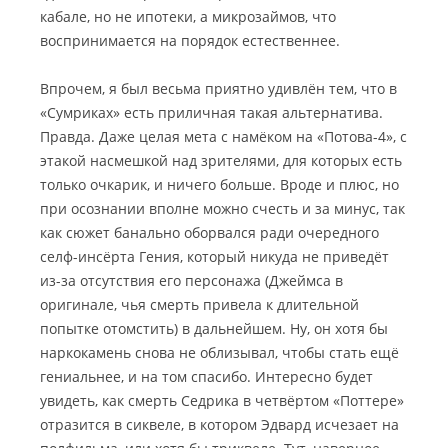
кабале, но не ипотеки, а микрозаймов, что
воспринимается на порядок естественнее.
Впрочем, я был весьма приятно удивлён тем, что в
«Сумриках» есть приличная такая альтернатива.
Правда. Даже целая мета с намёком на «Потова-4», с
этакой насмешкой над зрителями, для которых есть
только очкарик, и ничего больше. Вроде и плюс, но
при осознании вполне можно счесть и за минус, так
как сюжет банально оборвался ради очередного
селф-инсёрта Гения, который никуда не приведёт
из-за отсутствия его персонажа (Джеймса в
оригинале, чья смерть привела к длительной
попытке отомстить) в дальнейшем. Ну, он хотя бы
наркокамень снова не облизывал, чтобы стать ещё
гениальнее, и на том спасибо. Интересно будет
увидеть, как смерть Седрика в четвёртом «Поттере»
отразится в сиквеле, в котором Эдвард исчезает на