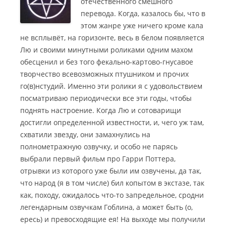
отечественного смешного
перевода. Когда, казалось бы, что в
этом жанре уже ничего кроме кала
не всплывёт, на горизонте, весь в белом появляется
Лю и своими минутными роликами одним махом
обесценил и без того фекально-картово-гнусавое
творчество всевозможных птушником и прочих
го(в)нстудий.
Именно эти ролики я с удовольствием
посматриваю периодически все эти годы, чтобы
поднять настроение. Когда Лю и сотоварищи
достигли определенной известности, и, чего уж там,
схватили звезду, они замахнулись на
полнометражную озвучку, и особо не парясь
выбрали первый фильм про Гарри Поттера,
отрывки из которого уже были им озвучены, да так,
что народ (я в том числе) бил копытом в экстазе, так
как, походу, ожидалось что-то запредельное, сродни
легендарным озвучкам Гоблина, а может быть (о,
ересь) и превосходящие ея! На выходе мы получили