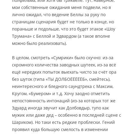
полфильма, или хотя бы триквеле. Тут, наверное,
мои собственные ожидания меня подвели, но я
лично ожидал, что ведение Беллы за руку по
страницам сценария будет не только в конце, но
пораньше и подольше, что это будет этакое «Шоу
Трумана» с Беллой и Эдвардом (а такое вполне
можно было реализовать).
В целом, смотреть «Сумрики» было скучно: из-за
скромного количества заводных шутеек, из-за всё
ещё нередких попыток выехать чисто за счёт ора
без шуток (типа «ТЫ ДОЛБОЁЁЁЁЁБ», смейтесь),
неинтересного и бледного саундтрека с Максим,
Кругом, «Бумером» и т.д. Хочу заодно отметить
непостоянность интонаций (из-за которых тот же
Эдуард иногда звучит как Долбовдыр, тупо как
мужик или даже дед – особенно в последней сцене с
Шариком). Но таки есть редкие проблески. Гений
проявил куда большую смелость в изменении