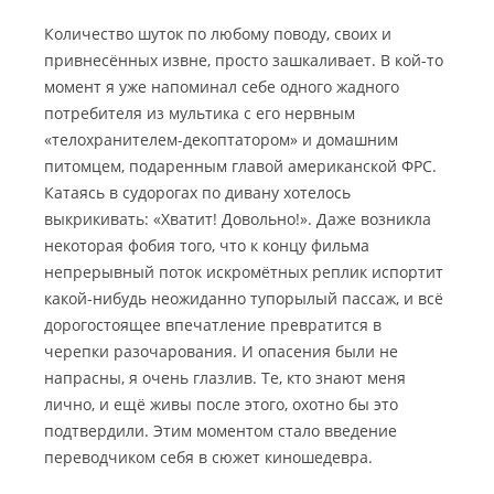
Количество шуток по любому поводу, своих и
привнесённых извне, просто зашкаливает. В кой-то
момент я уже напоминал себе одного жадного
потребителя из мультика с его нервным
«телохранителем-декоптатором» и домашним
питомцем, подаренным главой американской ФРС.
Катаясь в судорогах по дивану хотелось
выкрикивать: «Хватит! Довольно!». Даже возникла
некоторая фобия того, что к концу фильма
непрерывный поток искромётных реплик испортит
какой-нибудь неожиданно тупорылый пассаж, и всё
дорогостоящее впечатление превратится в
черепки разочарования. И опасения были не
напрасны, я очень глазлив. Те, кто знают меня
лично, и ещё живы после этого, охотно бы это
подтвердили. Этим моментом стало введение
переводчиком себя в сюжет киношедевра.