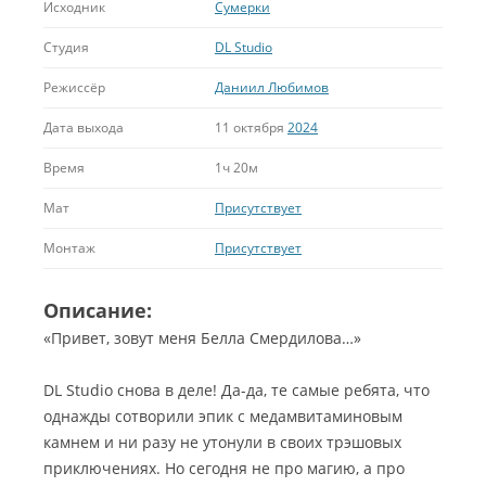
Исходник
Сумерки
Студия
DL Studio
Режиссёр
Даниил Любимов
Дата выхода
11 октября
2024
Время
1ч 20м
Мат
Присутствует
Монтаж
Присутствует
Описание:
«Привет, зовут меня Белла Смердилова…»
DL Studio снова в деле! Да-да, те самые ребята, что
однажды сотворили эпик с медамвитаминовым
камнем и ни разу не утонули в своих трэшовых
приключениях. Но сегодня не про магию, а про