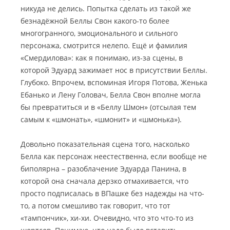
никуда не делись. Попытка сделать из такой же
безнадёжной Беллы Свон какого-то более
многогранного, эмоционального и сильного
персонажа, смотрится нелепо. Ещё и фамилия
«Смердилова»: как я понимаю, из-за сцены, в
которой Эдуард зажимает нос в присутствии Беллы.
Глубоко. Впрочем, вспоминая Игоря Потова, Женька
Ебанько и Лену Головач, Белла Свон вполне могла
бы превратиться и в «Беллу Шмон» (отсылая тем
самым к «шмонать», «шмонит» и «шмонька»).
Довольно показательная сцена того, насколько
Белла как персонаж неестественна, если вообще не
биполярна – разоблачение Эдуарда Панина, в
которой она сначала дерзко отмахивается, что
просто подписалась в ВПашке без надежды на что-
то, а потом смешливо так говорит, что тот
«тампончик», хи-хи. Очевидно, что это что-то из