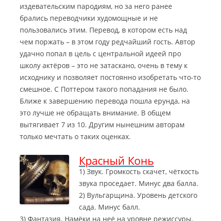
издевательским пародиям, но за него ранее
брались переводчики худомощные и не
пользовались этим. Перевод, в котором есть над
чем поржать – в этом году редчайший гость. Автор
удачно попал в цель с центральной идеей про
школу актёров – это не затаскано, очень в тему к
исходнику и позволяет постоянно изобретать что-то
смешное. С Поттером такого попадания не было.
Ближе к завершению перевода пошла ерунда, на
это лучше не обращать внимание. В общем
вытягивает 7 из 10. Другим нынешним авторам
только мечтать о таких оценках.
Красный Конь
1) Звук. Громкость скачет, чёткость
звука проседает. Минус два балла.
2) Вульгарщина. Уровень детского
сада. Минус балл.
3) Фантазия. Намёки на неё на уровне режиссуры.