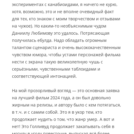
экспериментах с канабиоидами, я ничего не курю,
хотя, возможно, это и не вполне очевидный факт
для тех, кто знаком с моим творчеством и отзывами
на чужое). Но каким-то необъяснимым чудом
Даниилу Любимову это удалось. Потрясающая
получилась ебулда. Надо обладать огромным
талантом сценариста и очень высококачественным
чувством юмора, чтобы устами персонажей фильма
нести с экрана такую великолепную чушь с
серьёзными, чувственными таблоидами и
соответствующей интонацией.
На мой прозорливый взгляд — это основная заявка
на лучший фильм 2024 года, а он был довольно
жирным на релизы, и автору было с кем потягаться,
в т.ч. и с самим собой. Это я в укор тем, кто
продолжает нудить о том, что жанр умер. А вот и
нет! Это Голливуд продолжает закапывать себя в
могилу в угоду повесточке, выпуская всё более