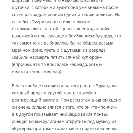
шортсов. Понимаю, что надо было вставить
шуточки, с которыми аудитория уже знакома после
сотен раз задрачиваний одних и тех же роликов. Но
если бы «Сумрики» по стилю целиком
отталкивались от этой сцены с «неожиданной»
развязкой и последующим бомблением Эдуарда, это
так заметно не выбивалось бы на общем, весьма
мрачном фоне, пусть и с шутками из разряда
«забили насмерть пятитысячной купюрой»
(впрочем, эта-то вписалась как надо, хоть и
недостаточно смешная).
Белла вообще находится на контрасте с Эдуардом,
который вроде и крутой, часто спокойно
реагирующий вампир. При всём этом в одной сцене
он очень сильно злится с того, что он «тампончик»,
а в другой показывает ниибаццо какие понты,
обещая бошки хулиганам открутить под музыку из
«Бумера», при том, что, как метко подметила Белла,