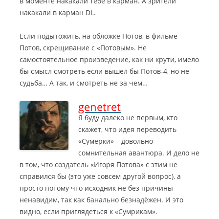
в моменте накакали тебе в карман. А зрители
накакали в карман DL.
Если подытожить, на обложке Потов, в фильме
Потов, скрещивание с «Потовым». Не
самостоятельное произведение, как ни крути, имело
бы смысл смотреть если вышел бы Потов-4, но не
судьба… А так, и смотреть не за чем…
genetret
Я буду далеко не первым, кто
скажет, что идея переводить
«Сумерки» – довольно
сомнительная авантюра. И дело не
в том, что создатель «Игоря Потова» с этим не
справился бы (это уже совсем другой вопрос), а
просто потому что исходник не без причины
ненавидим, так как банально безнадёжен. И это
видно, если приглядеться к «Сумрикам».