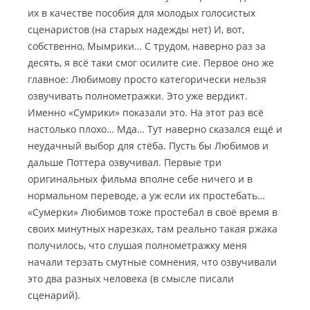
их в качестве пособия для молодых голосистых
сценаристов (на старых надежды нет) И, вот,
собственно, Мымрики… С трудом, наверно раз за
десять, я всё таки смог осилите сие. Первое оно же
главное: Любимову просто категорически нельзя
озвучивать полнометражки. Это уже вердикт.
Именно «Сумрики» показали это. На этот раз всё
настолько плохо… Мда… Тут наверно сказался ещё и
неудачный выбор для стёба. Пусть бы Любимов и
дальше Поттера озвучивал. Первые три
оригинальных фильма вполне себе ничего и в
нормальном переводе, а уж если их простебать…
«Сумерки» Любимов тоже простебал в своё время в
своих минутных нарезках, там реально такая ржака
получилось, что слушая полнометражку меня
начали терзать смутные сомнения, что озвучивали
это два разных человека (в смысле писали
сценарий).