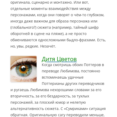
оригинала, сценарно и монтажно. Или вот,
отдельные моменты взаимодействия между
персонажами, когда они говорят о чём-то глубоком,
иногда даже важном для образа персонажа или
(глобального?) сюжета (например, тайный шифр
оборотней в сцене на пляже), а не просто
обмениваются односложными быдло-фразами. Есть,
но, увы, редкие. Незачёт.
Дитя Цветов
Когда смотришь обоих Поттеров в
переводе Любимова, постоянно
вспоминаешь удачные
Поттерианы других переводчиков
и ругаешь Любимова нехорошими словами за его
вторичность, за его бездарность, за тухлых
персонажей, за плоский юмор и нелепую
альтернативность сюжета
. С «Сумриками» ситуация
обратная. Оригинальную сагу переводили меньше,