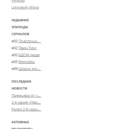
Релизы
Цеховой обзор
НЕДАВНИЕ
ЭПИЗОДЫ
СЕРИАЛОВ
e02
Подслушано в Угличе
e02
Пвин Тикс
e02
БДСМ-люди
e05
Wensdeц
e09
Шорох мозговины
ПОСЛЕДНИЕ
НОВОСТИ
Премьера от «Усталого королевства»: «Игорь начал»
2-я серия «Пвин Тикса» от 2-D
Релиз 2-й серии «БДСМ-людей» от «Аркада Фильм»
АКТИВНЫЕ
РЕЦЕНЗЕНТЫ