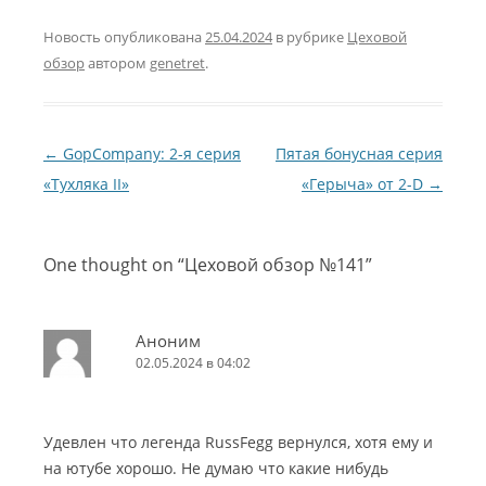
Новость опубликована
25.04.2024
в рубрике
Цеховой
обзор
автором
genetret
.
Навигация по записям
←
GopCompany: 2-я серия
Пятая бонусная серия
«Тухляка II»
«Герыча» от 2-D
→
One thought on “
Цеховой обзор №141
”
Аноним
02.05.2024 в 04:02
Удевлен что легенда RussFegg вернулся, хотя ему и
на ютубе хорошо. Не думаю что какие нибудь