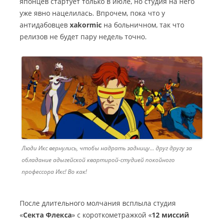
японцев стартует только в июле, но студия на него
уже явно нацелилась. Впрочем, пока что у
антидабовцев
xakormic
на больничном, так что
релизов не будет пару недель точно.
Люди Икс вернулись, чтобы надрать задницу… друг другу за
обладание адыгейской квартирой-студией покойного
профессора Икс! Во как!
После длительного молчания всплыла студия
«
Секта Флекса
» с короткометражкой «
12 миссий