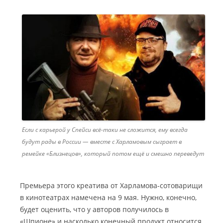
Если с карьерой у Спейси всё-таки не сложится, ему всегда
будут рады в России — вместе с Харламовым сыграет в
ремейке «Близнецов», который потом ещё и смешно переведут
Премьера этого креатива от Харламова-сотоварищи
в кинотеатрах намечена на 9 мая. Нужно, конечно,
будет оценить, что у авторов получилось в
«Шпионе» и насколько конечный продукт относится