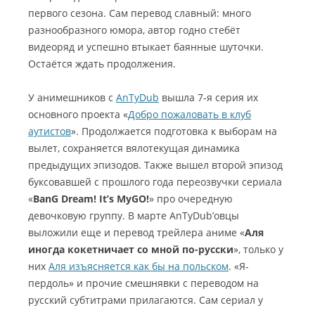
первого сезона. Сам перевод славный: много
разнообразного юмора, автор годно стебёт
видеоряд и успешно втыкает баянные шуточки.
Остаётся ждать продолжения.
У анимешников с
AnTyDub
вышла 7-я серия их
основного проекта «
Добро пожаловать в клуб
аутистов
». Продолжается подготовка к выборам на
вылет, сохраняется вялотекущая динамика
предыдущих эпизодов. Также вышел второй эпизод
буксовавшей с прошлого года переозвучки сериала
«
BanG Dream! It’s MyGO!
» про очередную
девочковую группу. В марте AnTyDub’овцы
выложили еще и перевод трейлера аниме «
Аля
иногда кокетничает со мной по-русски
», только у
них
Аля изъясняется как бы на польском
. «Я-
пердоль» и прочие смешнявки с переводом на
русский субтитрами прилагаются. Сам сериал у