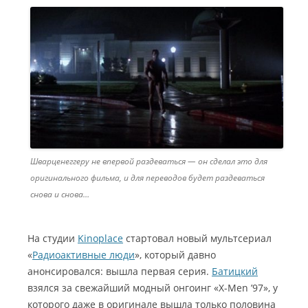
Шварценеггеру не впервой раздеваться — он сделал это для
оригинального фильма, и для переводов будет раздеваться
снова и снова…
На студии
Kinoplace
стартовал новый мультсериал
«
Радиоактивные люди
», который давно
анонсировался: вышла первая серия.
Батицкий
взялся за свежайший модный онгоинг «X-Men ’97», у
которого даже в оригинале вышла только половина