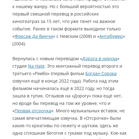
к нашему жанру. Но с большой вероятностью это
первый смешной перевод в российских
кинотеатрах за 15 лет, что уже тянет на важное
событие. Ранее в таком формате выходили только
«
Форсаж Да Винчи
» с Невским (2008) и «
Антибумер
»
(2004).
Вернулась с новым переводом «
Дорога в никуда
»
студия
Na Hate
. Это монтажный перевод второго и
третьего «Рэмбо» (первый фильм
Богдан Сорока
озвучил ещё в конце 2022 года). Работа над этим
фильмом начиналась ещё в 2022 году, но тогда
зашла в тупик. Отзывов на «Дорогу» пока ещё нет,
но вроде бы перевод на том же уровне, что и
«
Первая отсрочка
». Много музыкальных вставок, не
самая впечатляющая озвучка. В «Отсрочке» были
какие-то креативы по сюжету и шуткам, здесь же
одна сплошная беготня с гуками под музыку. Кое-как