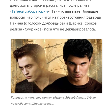
долго жить, стороны расстались после релиза
«
Тайной лаборатории
». Так что вызывает большие
вопросы, что получится из противостояния Эдварда
Панина (с голосом Долбовдыра) и Шарика. Сроков
релиза «Сумриков» пока что не декларировалось.
Кошмары о том, что может сделать Эдвард Панин, будут
преследовать Шарика вечно…