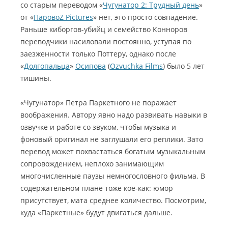
со старым переводом «
Чугунатор 2: Трудный день
»
от «
ПаровоZ Pictures
» нет, это просто совпадение.
Раньше киборгов-убийц и семейство Конноров
переводчики насиловали постоянно, уступая по
заезженности только Поттеру, однако после
«
Долгопальца
»
Осипова
(
Ozvuchka Films
) было 5 лет
тишины.
«Чугунатор» Петра Паркетного не поражает
воображения. Автору явно надо развивать навыки в
озвучке и работе со звуком, чтобы музыка и
фоновый оригинал не заглушали его реплики. Зато
перевод может похвастаться богатым музыкальным
сопровождением, неплохо занимающим
многочисленные паузы немногословного фильма. В
содержательном плане тоже кое-как: юмор
присутствует, мата среднее количество. Посмотрим,
куда «Паркетные» будут двигаться дальше.