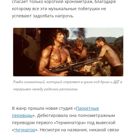
спасает только короткий хронометраж, благодаря
которому все эти музыкальные побегушки не
успевают задолбать напрочь.
Рэмбо комнатный, который стреляет в гуков под Арию и ДДТ в
перерывах между редкими репликами
В жанр пришла новая студия «
Паркетные
переводы
». Дебютировала она полнометражным
переводом первого «Терминатора» под вывеской
«
Чугунатор
». Несмотря на название, никакой связи