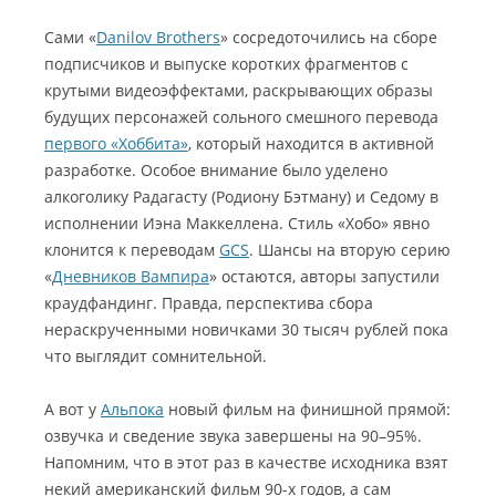
Сами «
Danilov Brothers
» сосредоточились на сборе
подписчиков и выпуске коротких фрагментов с
крутыми видеоэффектами, раскрывающих образы
будущих персонажей сольного смешного перевода
первого «Хоббита»
, который находится в активной
разработке. Особое внимание было уделено
алкоголику Радагасту (Родиону Бэтману) и Седому в
исполнении Иэна Маккеллена. Стиль «Хобо» явно
клонится к переводам
GCS
. Шансы на вторую серию
«
Дневников Вампира
» остаются, авторы запустили
краудфандинг. Правда, перспектива сбора
нераскрученными новичками 30 тысяч рублей пока
что выглядит сомнительной.
А вот у
Альпока
новый фильм на финишной прямой:
озвучка и сведение звука завершены на 90–95%.
Напомним, что в этот раз в качестве исходника взят
некий американский фильм 90-х годов, а сам