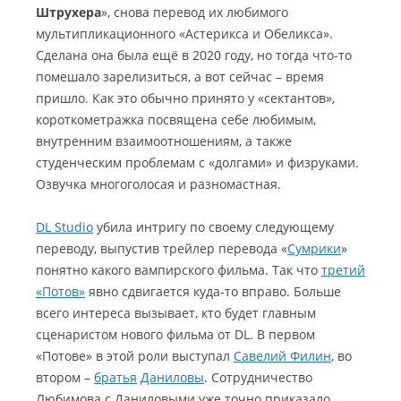
Штрухера
», снова перевод их любимого
мультипликационного «Астерикса и Обеликса».
Сделана она была ещё в 2020 году, но тогда что-то
помешало зарелизиться, а вот сейчас – время
пришло. Как это обычно принято у «сектантов»,
короткометражка посвящена себе любимым,
внутренним взаимоотношениям, а также
студенческим проблемам с «долгами» и физруками.
Озвучка многоголосая и разномастная.
DL Studio
убила интригу по своему следующему
переводу, выпустив трейлер перевода «
Сумрики
»
понятно какого вампирского фильма. Так что
третий
«Потов»
явно сдвигается куда-то вправо. Больше
всего интереса вызывает, кто будет главным
сценаристом нового фильма от DL. В первом
«Потове» в этой роли выступал
Савелий Филин
, во
втором –
братья
Даниловы
. Сотрудничество
Любимова с Даниловыми уже точно приказало