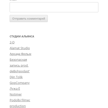
СТУДИИ АЛЬЯНСА
2-D
Alamat Studio
Аркада Фильм
Безопасная
запись prod.
deBohpodast’
Djin Tolik
GopCompany
Лужа Ё
Notimer
Podolbi filmec
production