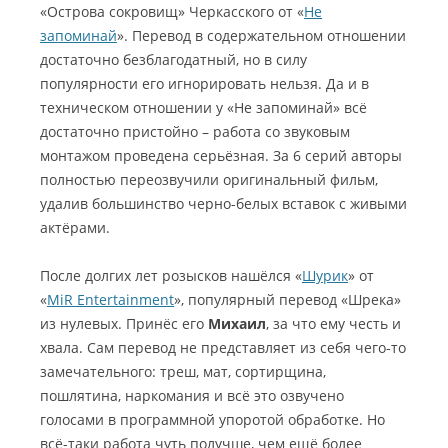
«Острова сокровищ» Черкасского от «
Не
запоминай
». Перевод в содержательном отношении
достаточно безблагодатный, но в силу
популярности его игнорировать нельзя. Да и в
техническом отношении у «Не запоминай» всё
достаточно пристойно – работа со звуковым
монтажом проведена серьёзная. За 6 серий авторы
полностью переозвучили оригинальный фильм,
удалив большинство черно-белых вставок с живыми
актёрами.
После долгих лет розысков нашёлся «
Шурик
» от
«
MiR Entertainment
», популярный перевод «Шрека»
из нулевых. Принёс его
Михаил
, за что ему честь и
хвала. Сам перевод не представляет из себя чего-то
замечательного: треш, мат, сортирщина,
пошлятина, наркомания и всё это озвучено
голосами в программной упоротой обработке. Но
всё-таки работа чуть получше, чем ещё более