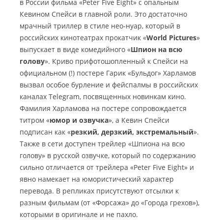
в России фильма «Peter Five Eight» с опальным
Кевином Спейси в главной роли. Это достаточно
мрачный триллер в стиле нео-нуар, который в
российских кинотеатрах прокатчик «
World Pictures
»
выпускает в виде комедийного «
Шпион на всю
голову
».
Криво прифотошопленный к Спейси на
официальном (!) постере Гарик «Бульдог» Харламов
вызвал особое бурление и фейспалмы в российских
каналах Telegram, посвященных новинкам кино.
Фамилия Харламова на постере сопровождается
титром «
юмор и озвучка
», а Кевин Спейси
подписан как «
резкий, дерзкий, экстремальный
».
Также в сети доступен трейлер «Шпиона на всю
голову» в русской озвучке, который по содержанию
сильно отличается от трейлера «Peter Five Eight» и
явно намекает на юмористический характер
перевода. В репликах присутствуют отсылки к
разным фильмам (от «Форсажа» до «Города грехов»),
которыми в оригинале и не пахло.