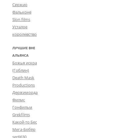
Сержио
Фальконе
Slon films
Усталое
королевство
ЛУЧШИЕ ВНЕ
АЛЬЯНСА
Божья искра
(Гоблин)
Death Mask
Productions
Держиморда
Филмс
Гонфильм
Grekfilms
Какой-то Бес
Мега-Бобёр
ser6630