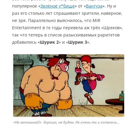
популярное «
Зелёноё у*бище
» от «
Вантуза
». Ну и
раз его столько лет спрашивают зрители, наверное,
не зря. Параллельно выяснилось, что MiR
Entertainment в те годы перевела аж трёх «Шреков»,
так что теперь в список разыскиваемых раритетов
добавились «
Шурик 2
» и «
Шурик 3
».
«Не запоминай!». Хорошо, не будем. Не очень-то и хотелось…