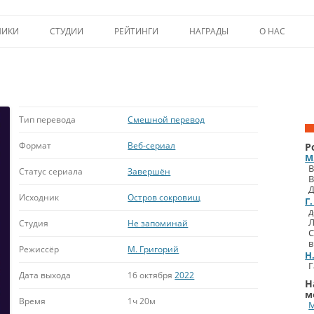
Перейти к содержимому
НИКИ
СТУДИИ
РЕЙТИНГИ
НАГРАДЫ
О НАС
ТОП-50
ПОМОЩЬ А
КРИТИКА
ВСТУПЛЕНИЕ
ИСТОРИЯ А
Тип перевода
Смешной перевод
Формат
Веб-сериал
Р
М
В
Статус сериала
Завершён
B
Д
Исходник
Остров сокровищ
Г
д
Л
Студия
Не запоминай
С
в
Режиссёр
М. Григорий
Н
Г
Дата выхода
16 октября
2022
Н
м
Время
1ч 20м
М