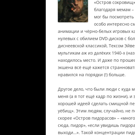
«Остров сокровищ» 
благодаря мемам – 
мог бы посмотреть 
особо интересно с
анимации и чёрно-белых игровых ка
нулевых с обилием DVD-дисков с бо
диснеевской классикой, Тексом Эйве
мультикам аж из далёких 1940-х (на
находилось место. И даже по проше
экшена всё ещё кажется странноваты
нравился на порядки (!) больше.
Другое дело, что были люди с куда 
меня (а я тот ещё кадр по жизни), и
хорошей идеей сделать смищной пер
уёбищ». Этим людям, случайно, не п
скорее «Остров пидорасов» – «много
сюда, пидор», «если увидишь пидора
выходи…». Такой концентрации пидо