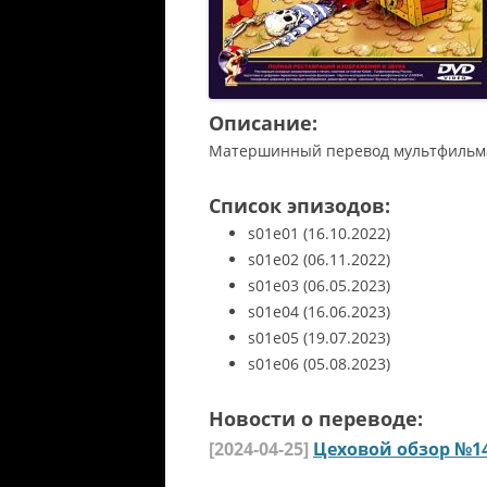
Описание:
Матершинный перевод мультфильма
Список эпизодов:
s01e01
(16.10.2022)
s01e02
(06.11.2022)
s01e03
(06.05.2023)
s01e04
(16.06.2023)
s01e05
(19.07.2023)
s01e06
(05.08.2023)
Новости о переводе:
[2024-04-25]
Цеховой обзор №1