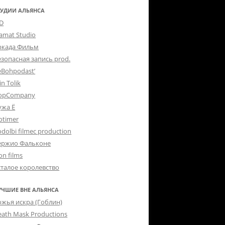
ТУДИИ АЛЬЯНСА
-D
lamat Studio
ркада Фильм
езопасная запись prod.
eBohpodast’
in Tolik
opCompany
ужа Ё
otimer
dolbi filmec production
ержио Фальконе
on films
сталое королевство
УЧШИЕ ВНЕ АЛЬЯНСА
ожья искра (Гоблин)
eath Mask Productions