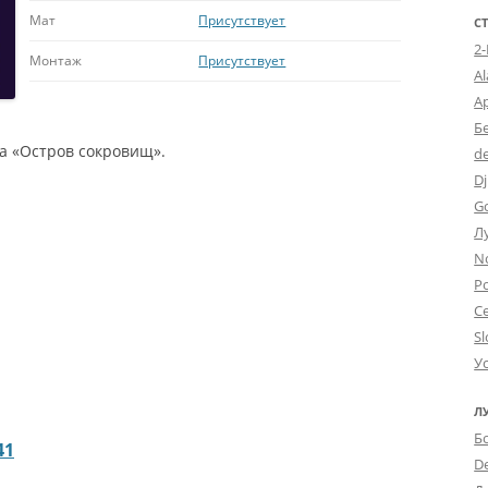
Мат
Присутствует
С
2
Монтаж
Присутствует
A
А
Б
 «Остров сокровищ».
d
Dj
G
Л
N
Po
С
Sl
У
Л
Б
41
D