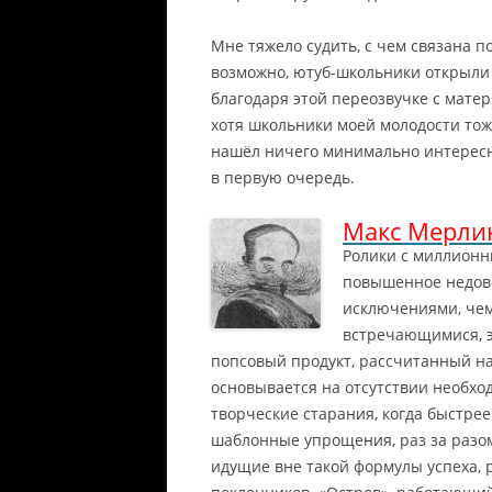
Мне тяжело судить, с чем связана п
возможно, ютуб-школьники открыли 
благодаря этой переозвучке с мате
хотя школьники моей молодости тоже
нашёл ничего минимально интересно
в первую очередь.
Макс Мерли
Ролики с миллионн
повышенное недов
исключениями, чем
встречающимися, э
попсовый продукт, рассчитанный н
основывается на отсутствии необхо
творческие старания, когда быстре
шаблонные упрощения, раз за разом
идущие вне такой формулы успеха, р