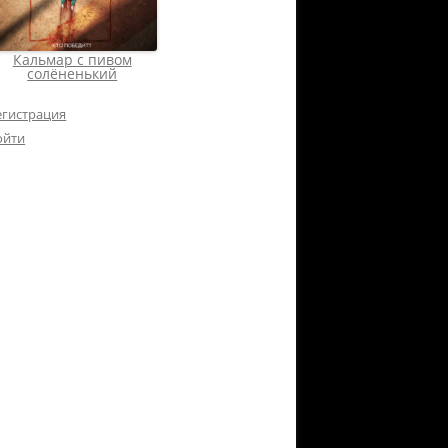
Кальмар с пивом
солёненький
егистрация
ойти