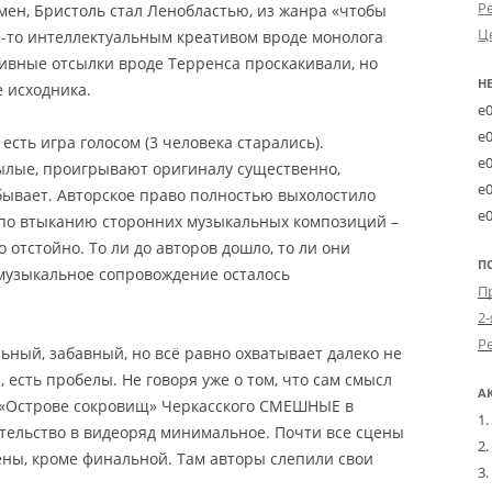
Р
мен, Бристоль стал Ленобластью, из жанра «чтобы
Ц
им-то интеллектуальным креативом вроде монолога
ивные отсылки вроде Терренса проскакивали, но
Н
е исходника.
e
e
есть игра голосом (3 человека старались).
e
ылые, проигрывают оригиналу существенно,
e
 бывает. Авторское право полностью выхолостило
e
 по втыканию сторонних музыкальных композиций –
но отстойно. То ли до авторов дошло, то ли они
П
 музыкальное сопровождение осталось
2-
ьный, забавный, но всё равно охватывает далеко не
 есть пробелы. Не говоря уже о том, что сам смысл
А
 в «Острове сокровищ» Черкасского СМЕШНЫЕ в
тельство в видеоряд минимальное. Почти все сцены
ны, кроме финальной. Там авторы слепили свои