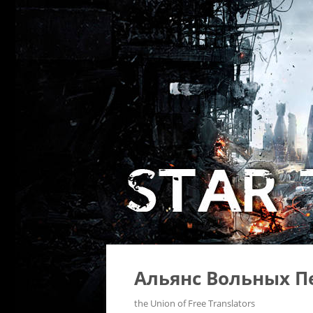
Альянс Вольных П
the Union of Free Translators