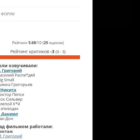
ФОРУМ
ЛЬЯНСУ
 В АЛЬЯНС
Рейтинг
5.68
/
10
(
25
оценок)
Рейтинг критиков
-3
(
0
-
3
)
ЛЬЯНСА
оли озвучивали:
. Григорий
асилий Распе*дяй
ig Small
имка Григорьев
. Никита
октор Пепси
ох Сильвер
лепой Х*й
 эпизодах
. Даниил
ан Дон
ад фильмом работали:
онтаж
. Григорий