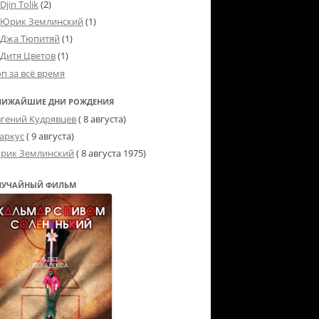
Djin Tolik
(2)
Юрик Землинский
(1)
Джа Тюпитяй
(1)
Дитя Цветов
(1)
оп за всё время
ЛИЖАЙШИЕ ДНИ РОЖДЕНИЯ
вгений Кудрявцев
( 8 августа)
аркус
( 9 августа)
рик Землинский
(
8 августа 1975
)
ЛУЧАЙНЫЙ ФИЛЬМ