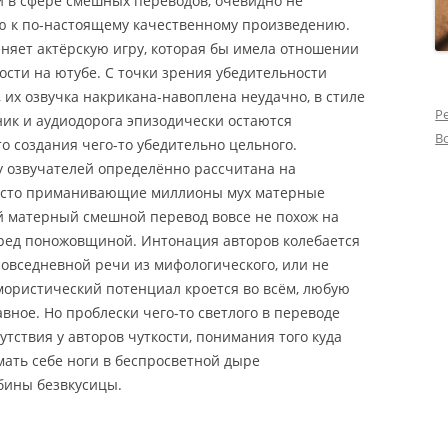
й в сфере смешных переводов, очевидно не
ию к по-настоящему качественному произведению.
няет актёрскую игру, которая бы имела отношении
ности на ютубе. С точки зрения убедительности
их озвучка накрикана-навоплена неудачно, в стиле
Р
ник и аудиодорога эпизодически остаются
В
 создания чего-то убедительно цельного.
у озвучателей определённо рассчитана на
часто приманивающие миллионы мух матерные
й матерный смешной перевод вовсе не похож на
ед поножовщиной. Интонация авторов колебается
овседневной речи из мифологического, или не
мористический потенциал кроется во всём, любую
вное. Но проблески чего-то светлого в переводе
тствия у авторов чуткости, понимания того куда
мать себе ноги в беспросветной дыре
бины безвкусицы.