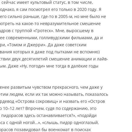
сейчас имеет культовый статус, в том числе,
однако, я сам посмотрел его только в 2020 году. Я
его сильно раньше, где-то в 2005-м, но мне было не
мотреть на какое-то невразумительное смешение
дров с труппой «Гротеск».
Мне, выросшему в
лее современными, голливудскими фильмами, да и
ри, «Томом и Джерри». Да даже советским
звания которых я даже под пытками не вспомню)
ствии двух десятилетий смешение анимации и лайв-
м. Даже «Ну, погоди» мне тогда в далёкие годы
менее развитым чувством прекрасного, чем даже у
 этим людям, если их так можно называть, показалось
девод «Острова сокровищ» и назвать его «Остров
о 10–12 лет? Впрочем, судя по содержанию, это
 пидорасов здесь останавливается?», «подойди
са с одной ногой…», «слышь, пидор одноглазый,
расов позавидовал бы военкомат в поисках