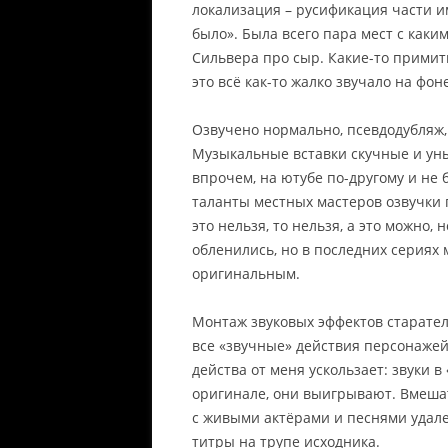
локализация – русификация части и
было». Была всего пара мест с как
Сильвера про сыр. Какие-то примит
это всё как-то жалко звучало на фон
Озвучено нормально, псевдодубляж, 
Музыкальные вставки скучные и ун
впрочем, на ютубе по-другому и не
таланты местных мастеров озвучки
это нельзя, то нельзя, а это можно, 
обленились, но в последних сериях
оригинальным.
Монтаж звуковых эффектов старател
все «звучные» действия персонажей,
действа от меня ускользает: звуки
оригинале, они выигрывают. Вмеша
с живыми актёрами и песнями удале
титры на трупе исходника.