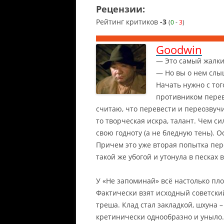
Рецензии:
Рейтинг критиков
-3
(
0
-
3
)
Goodwin
— Это самый жалкий
— Но вы о нем слы
Начать нужно с тог
противником перев
считаю, что перевести и переозвучит
то творческая искра, талант.
Чем сил
свою годноту (а не бледную тень). 
Причем это уже вторая попытка пер
такой же убогой и утонула в песках 
У «Не запоминай» всё настолько пло
Фактически взят исходный советски
треша. Клад стал закладкой, шхуна 
кретинически однообразно и уныло. 