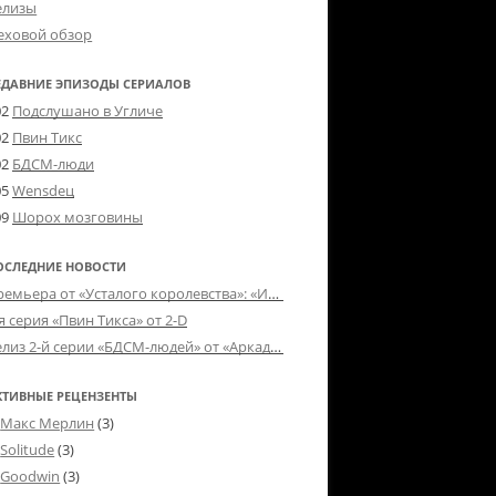
елизы
еховой обзор
ЕДАВНИЕ ЭПИЗОДЫ СЕРИАЛОВ
02
Подслушано в Угличе
02
Пвин Тикс
02
БДСМ-люди
05
Wensdeц
09
Шорох мозговины
ОСЛЕДНИЕ НОВОСТИ
Премьера от «Усталого королевства»: «Игорь начал»
я серия «Пвин Тикса» от 2-D
Релиз 2-й серии «БДСМ-людей» от «Аркада Фильм»
КТИВНЫЕ РЕЦЕНЗЕНТЫ
Макс Мерлин
(3)
Solitude
(3)
Goodwin
(3)