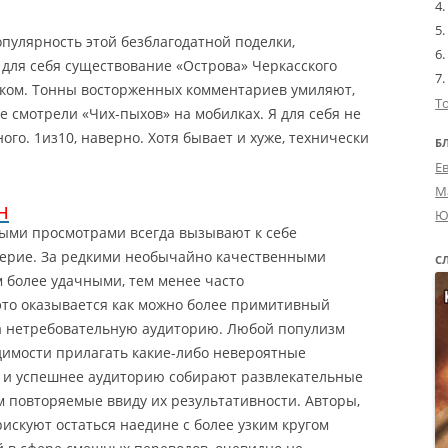
опулярность этой безблагодатной поделки,
для себя существование «Острова» Черкасского
рком. Тонны восторженных комментариев умиляют,
Т
 смотрели «Чих-пыхов» на мобилках. Я для себя не
го. 1из10, наверно. Хотя бывает и хуже, технически
Б
Е
М
н
Ю
ыми просмотрами всегда вызывают к себе
ерие. За редкими необычайно качественными
С
 более удачными, тем менее часто
то оказывается как можно более примитивный
а нетребовательную аудиторию.
Любой популизм
димости прилагать какие-либо невероятные
е и успешнее аудиторию собирают развлекательные
 повторяемые ввиду их результативности. Авторы,
искуют остаться наедине с более узким кругом