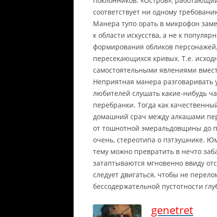
поклонников. «Остров», работающи
соответствует ни одному требован
Манера тупо орать в микрофон заме
к области искусства, а не к популяр
формирования обликов персонажей, 
пересекающихся кривых. Т.е. исход
самостоятельными явлениями вместо
Неприятная манера разговаривать 
любителей слушать какие-нибудь 
перебранки. Тогда как качественны
домашний срач между алкашами пер
от тошнотной эмеральдовщины до п
очень, стереотипа о пэтэушнике. Ю
тему можно превратить в нечто заба
затаптываются мгновенно ввиду отсу
следует двигаться, чтобы не перело
бессодержательной пустотности глу
genetret