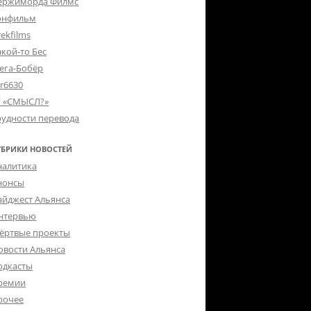
ержиморда Филмс
онфильм
ekfilms
акой-то Бес
ега-Бобёр
er6630
Г «СМЫСЛ?»
рудности перевода
УБРИКИ НОВОСТЕЙ
налитика
нонсы
айджест Альянса
нтервью
ёртвые проекты
овости Альянса
одкасты
ремии
рочее