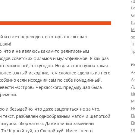
Д
Г
Gr
К
М
 из всех переводов, о которых я слышал.
s
шали!
Т
о, что я не являюсь каким-то религиозным
Т
одов советских фильмов и мультфильмов. Я как раз
Р
ь можно всё, что угодно. Но для этого нужна какая-
А
ьнее взятый исходник, тем сложнее сделать из него
А
Особенно если исходник сам по себе комедийный.
Д
евести «Остров» Черкасского, предыдущая была
И
времени.
М
Н
хо и безыдейно, что даже зацепиться не за что.
П
й текст, разбавлен однообразным матом и щепоткой
П
– шкурой, оборжаться. Даже клички заменены
П
То Чёрный хуй, то Слепой хуй. Имеет место