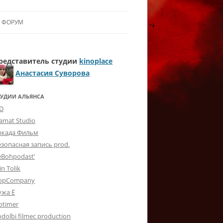
ФОРУМ
ЛЬЯНСУ
редставитель студии
kinoplace
 В АЛЬЯНС
Анастасия Суворова
ЛЬЯНСА
ТУДИИ АЛЬЯНСА
-D
lamat Studio
ркада Фильм
езопасная запись prod.
eBohpodast’
in Tolik
opCompany
ужа Ё
otimer
dolbi filmec production