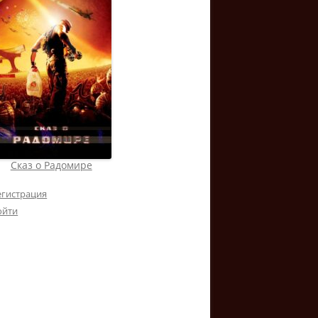
Сказ о Радомире
егистрация
ойти