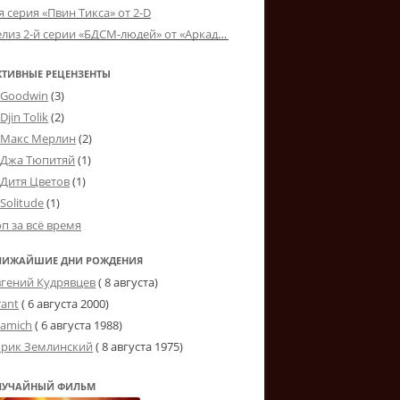
я серия «Пвин Тикса» от 2-D
Релиз 2-й серии «БДСМ-людей» от «Аркада Фильм»
КТИВНЫЕ РЕЦЕНЗЕНТЫ
Goodwin
(3)
Djin Tolik
(2)
Макс Мерлин
(2)
Джа Тюпитяй
(1)
Дитя Цветов
(1)
Solitude
(1)
оп за всё время
ЛИЖАЙШИЕ ДНИ РОЖДЕНИЯ
вгений Кудрявцев
( 8 августа)
rant
(
6 августа 2000
)
tamich
(
6 августа 1988
)
рик Землинский
(
8 августа 1975
)
ЛУЧАЙНЫЙ ФИЛЬМ