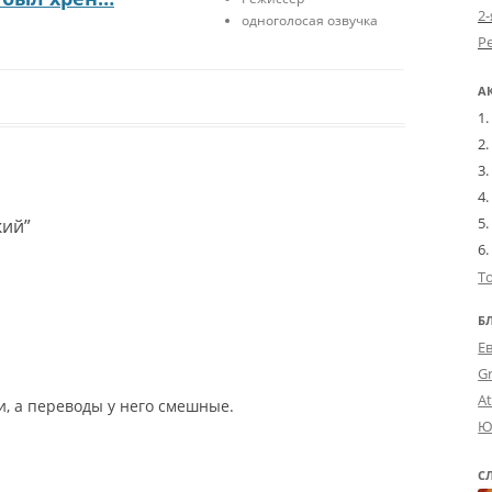
2-
одноголосая озвучка
А
кий
”
Т
Б
Е
G
A
и, а переводы у него смешные.
Ю
С