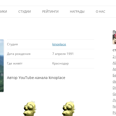
Перейти к содержимому
НИКИ
СТУДИИ
РЕЙТИНГИ
НАГРАДЫ
О НАС
ТОП-50
ПОМОЩЬ А
П
КРИТИКА
ВСТУПЛЕНИЕ
ИСТОРИЯ А
Студия
kinoplace
С
Дата рождения
7 апреля 1991
2
A
Где живёт
Краснодар
А
Б
Автор YouTube-канала kinoplace
d
Dj
G
Л
N
Po