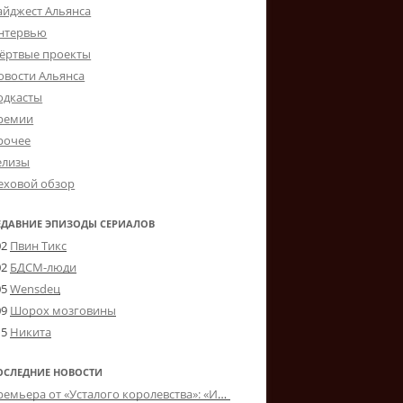
айджест Альянса
нтервью
ёртвые проекты
овости Альянса
одкасты
ремии
рочее
елизы
еховой обзор
ЕДАВНИЕ ЭПИЗОДЫ СЕРИАЛОВ
02
Пвин Тикс
02
БДСМ-люди
05
Wensdeц
09
Шорох мозговины
15
Никита
ОСЛЕДНИЕ НОВОСТИ
Премьера от «Усталого королевства»: «Игорь начал»