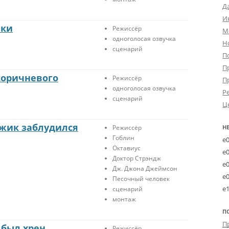
Д
И
чки
Режиссёр
М
одноголосая озвучка
Н
сценарий
П
П
коричневого
Режиссёр
П
одноголосая озвучка
Р
сценарий
Ц
жик заблудился
Режиссёр
Н
Гоблин
e
Октавиус
e
Доктор Стрэндж
e
Дж. Джона Джеймсон
e
Песочный человек
e
сценарий
монтаж
П
 был хрен…
Режиссёр