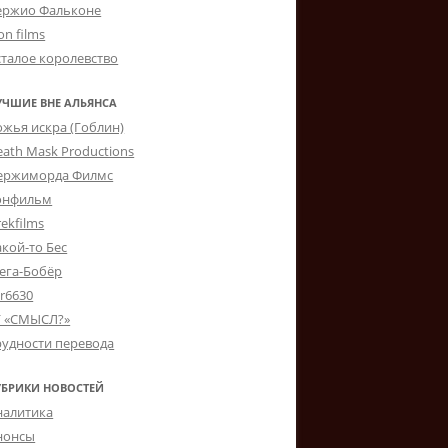
ержио Фальконе
on films
сталое королевство
УЧШИЕ ВНЕ АЛЬЯНСА
ожья искра (Гоблин)
eath Mask Productions
ержиморда Филмс
онфильм
ekfilms
акой-то Бес
ега-Бобёр
er6630
Г «СМЫСЛ?»
рудности перевода
УБРИКИ НОВОСТЕЙ
налитика
нонсы