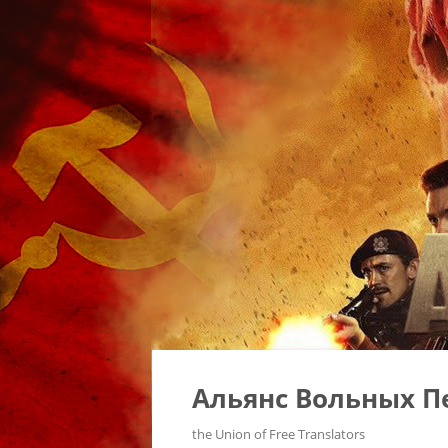
Альянс Вольных П
the Union of Free Translators