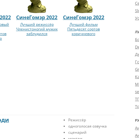
С
Sl
2022
СинеГомэр 2022
СинеГомэр 2022
У
ровый
Лучший режиссёр
Лучший фильм
Членистоногий мужик
Пятьдесят сортов
Л
ртов
заблудился
коричневого
о
Б
D
Д
Г
Gr
К
М
s
Т
Т
юди
Режиссёр
Р
одноголосая озвучка
А
сценарий
А
монтаж