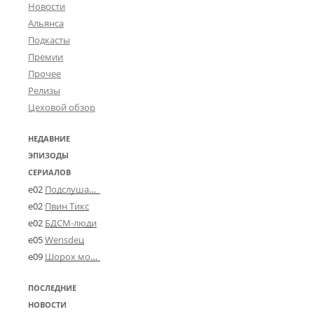
Новости
Альянса
Подкасты
Премии
Прочее
Релизы
Цеховой обзор
НЕДАВНИЕ
ЭПИЗОДЫ
СЕРИАЛОВ
e02
Подслушано в Угличе
e02
Пвин Тикс
e02
БДСМ-люди
e05
Wensdeц
e09
Шорох мозговины
ПОСЛЕДНИЕ
НОВОСТИ