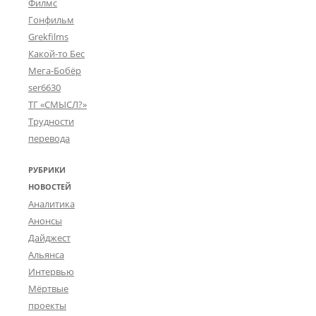
Филмс
Гонфильм
Grekfilms
Какой-то Бес
Мега-Бобёр
ser6630
ТГ «СМЫСЛ?»
Трудности
перевода
РУБРИКИ
НОВОСТЕЙ
Аналитика
Анонсы
Дайджест
Альянса
Интервью
Мёртвые
проекты