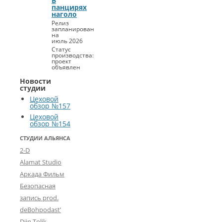
В
панцирях
наголо
Релиз
запланирован
на
июль 2026
Статус
производства:
проект
объявлен
Новости
студии
Цеховой
обзор №157
Цеховой
обзор №154
СТУДИИ АЛЬЯНСА
2-D
Alamat Studio
Аркада Фильм
Безопасная
запись prod.
deBohpodast’
Djin Tolik