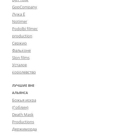
GopCompany
Лужа Ё
Notimer
Podolbi filmec
production
Сержио
Фальконе
Slon films
Усталое
королевство
ЛУЧШИЕ ВНЕ
АЛЬЯНСА
Божья искра
(Гоблин)
Death Mask
Productions
Держиморда