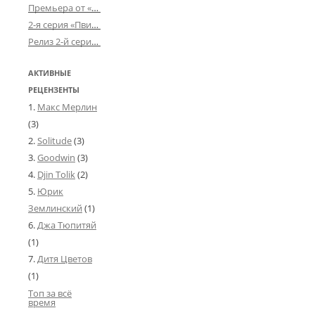
Премьера от «Усталого королевства»: «Игорь начал»
2-я серия «Пвин Тикса» от 2-D
Релиз 2-й серии «БДСМ-людей» от «Аркада Фильм»
АКТИВНЫЕ
РЕЦЕНЗЕНТЫ
Макс Мерлин
(3)
Solitude
(3)
Goodwin
(3)
Djin Tolik
(2)
Юрик
Землинский
(1)
Джа Тюпитяй
(1)
Дитя Цветов
(1)
Топ за всё
время