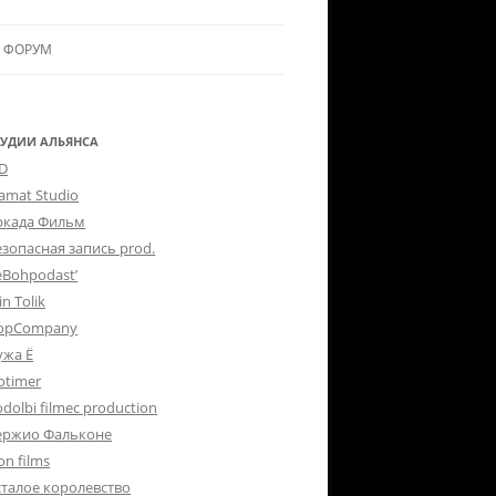
ФОРУМ
ЛЬЯНСУ
 В АЛЬЯНС
ТУДИИ АЛЬЯНСА
-D
ЛЬЯНСА
lamat Studio
ркада Фильм
езопасная запись prod.
eBohpodast’
in Tolik
opCompany
ужа Ё
otimer
dolbi filmec production
ержио Фальконе
on films
сталое королевство