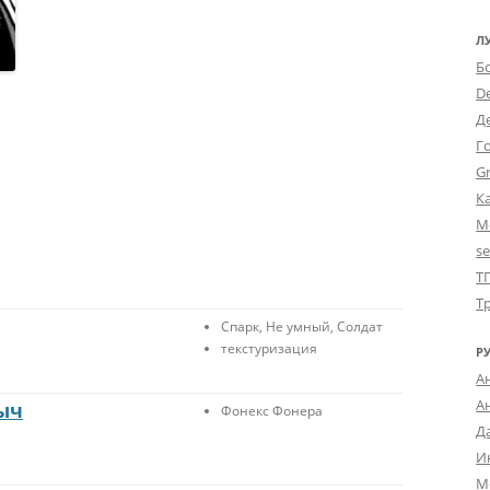
Л
Б
D
Д
Г
Gr
К
М
s
Т
Т
Спарк, Не умный, Солдат
текстуризация
Р
А
А
ыч
Фонекс Фонера
Д
И
М