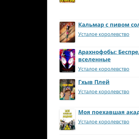
Кальмар с пивом с
Усталое королевство
Арахнофобы: Беспре
вселенные
Усталое королевство
Гхыв Плей
Усталое королевство
Моя поехавшая ака
Усталое королевство