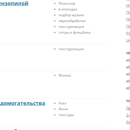
ензопилой
Режиссёр
Н
в эпизодах
П
подбор музыки
П
звукообработка
П
текстуризация
титры и флэшбеки
Р
Ц
текстуризация
Н
e
e
e
Фонекс
e
e
П
 домогательства
Альт
Фоня
текстуры
2-