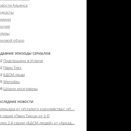
овости Альянса
одкасты
ремии
рочее
елизы
еховой обзор
ЕДАВНИЕ ЭПИЗОДЫ СЕРИАЛОВ
02
Подслушано в Угличе
02
Пвин Тикс
02
БДСМ-люди
05
Wensdeц
09
Шорох мозговины
ОСЛЕДНИЕ НОВОСТИ
Премьера от «Усталого королевства»: «Игорь начал»
я серия «Пвин Тикса» от 2-D
Релиз 2-й серии «БДСМ-людей» от «Аркада Фильм»