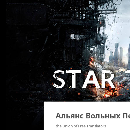
Альянс Вольных П
the Union of Free Translators