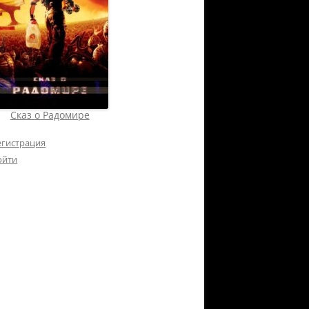
Сказ о Радомире
егистрация
ойти