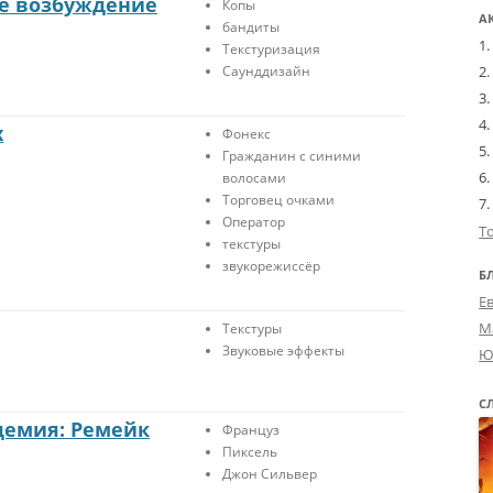
ое возбуждение
Копы
А
бандиты
Текстуризация
Саунддизайн
х
Фонекс
Гражданин с синими
волосами
Торговец очками
Оператор
Т
текстуры
звукорежиссёр
Б
Е
М
Текстуры
Звуковые эффекты
Ю
С
демия: Ремейк
Француз
Пиксель
Джон Сильвер