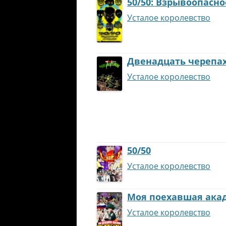
50/50: Взрывоопасн
Усталое королевство
Двенадцать черепа
Усталое королевство
50/50
Усталое королевство
Моя поехавшая ака
Усталое королевство