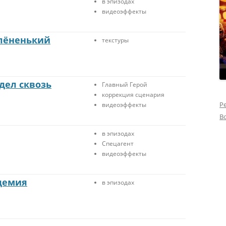
в эпизодах
видеоэффекты
олёненький
текстуры
дел сквозь
Главный Герой
коррекция сценария
Р
видеоэффекты
В
в эпизодах
Спецагент
видеоэффекты
демия
в эпизодах