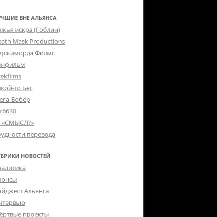
УЧШИЕ ВНЕ АЛЬЯНСА
ожья искра (Гоблин)
eath Mask Productions
ержиморда Филмс
онфильм
ekfilms
акой-то Бес
ега-Бобёр
er6630
Г «СМЫСЛ?»
рудности перевода
УБРИКИ НОВОСТЕЙ
налитика
нонсы
айджест Альянса
нтервью
ёртвые проекты