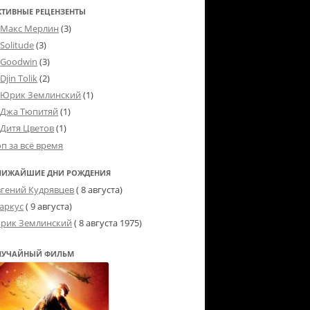
КТИВНЫЕ РЕЦЕНЗЕНТЫ
Макс Мерлин
(3)
Solitude
(3)
Goodwin
(3)
Djin Tolik
(2)
Юрик Землинский
(1)
Джа Тюпитяй
(1)
Дитя Цветов
(1)
оп за всё время
ЛИЖАЙШИЕ ДНИ РОЖДЕНИЯ
вгений Кудрявцев
( 8 августа)
аркус
( 9 августа)
рик Землинский
(
8 августа 1975
)
ЛУЧАЙНЫЙ ФИЛЬМ