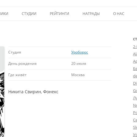
Перейти к содержимому
НИКИ
СТУДИИ
РЕЙТИНГИ
НАГРАДЫ
О НАС
ТОП-50
ПОМОЩЬ А
КРИТИКА
ВСТУПЛЕНИЕ
С
2
ИСТОРИЯ А
Студия
Уроборос
A
А
День рождения
20 июля
Б
Где живёт
Москва
d
Dj
G
Никита Свирин, Фонекс
Л
N
Po
С
Sl
У