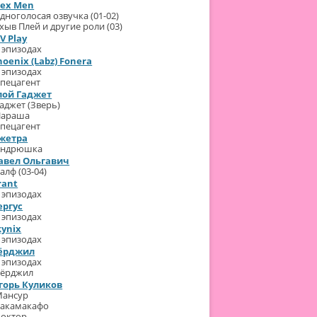
lex Men
2021
дноголосая озвучка (01-02)
Лучший
хыв Плей и другие роли (03)
режиссёр
сериала
V Play
(
Alex
 эпизодах
Men
)
hoenix (Labz) Fonera
 эпизодах
пецагент
лой Гаджет
аджет (Зверь)
Параша
пецагент
жетра
Андрюшка
авел Ольгавич
алф (03-04)
rant
 эпизодах
ергус
 эпизодах
kynix
 эпизодах
ёрджил
 эпизодах
Вёрджил
горь Куликов
Мансур
акамакафо
октор