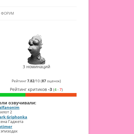
ФОРУМ
ЛЬЯНСУ
 В АЛЬЯНС
СинеГомэр
2021
ЛЬЯНСА
Лучшая
актриса
озвучки
в
3 номинаций
сериале
(
Dark
Griphonka
)
Рейтинг
7.82
/
10
(
87
оценок)
жена
Гаджета
Рейтинг критиков
-3
(
4
-
7
)
СинеГомэр
2021
Лучший
оли озвучивали:
актёр
alfanonim
озвучки
в
илот 2
сериале
ark Griphonka
(
Злой
ена Гаджета
Гаджет
)
otimer
Гаджет
 эпизодах
СинеГомэр