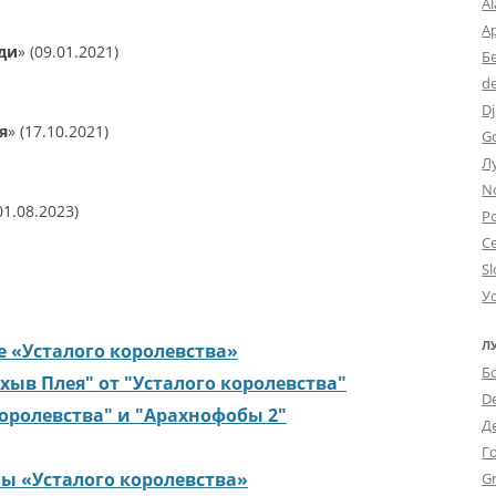
A
А
ади
»
(09.01.2021)
Б
d
Dj
я
»
(17.10.2021)
G
Л
N
01.08.2023)
Po
С
Sl
У
Л
 «Усталого королевства»
Б
Гхыв Плея" от "Усталого королевства"
D
оролевства" и "Арахнофобы 2"
Д
Г
ы «Усталого королевства»
Gr