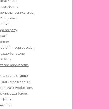
lamat Studio
ркада Фильм
езопасная запись prod.
eBohpodast’
in Tolik
opCompany
ужа Ё
otimer
dolbi filmec production
ержио Фальконе
on films
сталое королевство
УЧШИЕ ВНЕ АЛЬЯНСА
ожья искра (Гоблин)
eath Mask Productions
ержиморда Филмс
онфильм
ekfilms