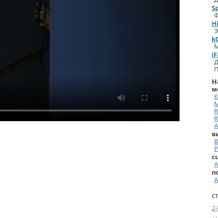
S
H
k
iF
П
Н
м
К
R
R
A
в
P
с
A
п
A
С
2