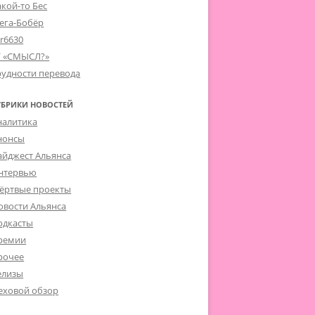
акой-то Бес
ега-Бобёр
er6630
Г «СМЫСЛ?»
рудности перевода
УБРИКИ НОВОСТЕЙ
налитика
нонсы
айджест Альянса
нтервью
ёртвые проекты
овости Альянса
одкасты
ремии
рочее
елизы
еховой обзор