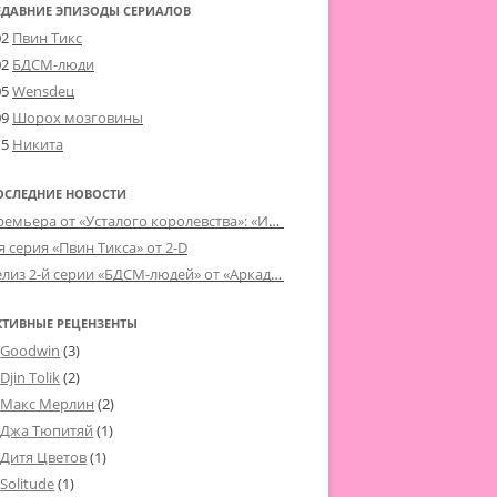
ЕДАВНИЕ ЭПИЗОДЫ СЕРИАЛОВ
02
Пвин Тикс
02
БДСМ-люди
05
Wensdeц
09
Шорох мозговины
15
Никита
ОСЛЕДНИЕ НОВОСТИ
Премьера от «Усталого королевства»: «Игорь начал»
я серия «Пвин Тикса» от 2-D
Релиз 2-й серии «БДСМ-людей» от «Аркада Фильм»
КТИВНЫЕ РЕЦЕНЗЕНТЫ
Goodwin
(3)
Djin Tolik
(2)
Макс Мерлин
(2)
Джа Тюпитяй
(1)
Дитя Цветов
(1)
Solitude
(1)