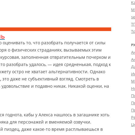
К
М
s
Т
Т
нь
о оценивать то, что разобрать получается от силы
Р
воря о физических страданиях, вызываемых этим
А
к курсовая, заполненная отвратительным почерком и
А
что разобрать удалось, — идея средненькая, подход к
Д
южету остро не хватает альтернативности. Однако
И
, это даже не субъективный взгляд. Смотреть в
М
 удовольствие и подавно никак. Никакой оценки, на
Н
П
П
П
я годнота, кабы у Алекса нашлось в загашнике хоть
Р
пняка для персонажей и вменяемой озвучки.
Ц
 пиздец, даже какое-то время расплываешься в