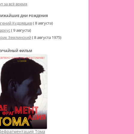
оп за всё время
ЛИЖАЙШИЕ ДНИ РОЖДЕНИЯ
вгений Кудрявцев
( 8 августа)
аркус
( 9 августа)
рик Землинский
(
8 августа 1975
)
ЛУЧАЙНЫЙ ФИЛЬМ
Дефрагментация Тома