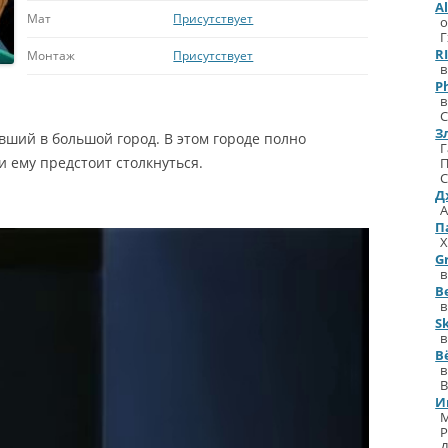
A
Мат
Присутствует
о
Г
RI
Монтаж
Присутствует
в
P
в
С
З
ший в большой город. В этом городе полно
Г
и ему предстоит столкнуться.
С
Д
П
Х
G
в
В
в
S
в
В
в
И
Р
Д