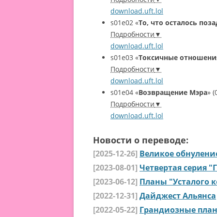
download.uft.lol
s01e02
«
То, что осталось поз
Подробности
download.uft.lol
s01e03
«
Токсичные отношени
Подробности
download.uft.lol
s01e04
«
Возвращение Мэра
»
(
Подробности
download.uft.lol
Новости о переводе:
[2025-12-26]
Великое обнуление
[2023-08-01]
Четвертая серия "
[2023-06-12]
Планы "Усталого к
[2022-12-31]
Дайджест Альянса
[2022-05-22]
Грандиозные план