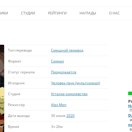
Перейти к содержимому
НИКИ
СТУДИИ
РЕЙТИНГИ
НАГРАДЫ
О НАС
ТОП-50
ПОМОЩЬ А
КРИТИКА
ВСТУПЛЕНИЕ
ИСТОРИЯ А
Тип перевода
Смешной перевод
Формат
Сериал
Статус сериала
Продолжается
Исходник
Человек-паук (мультсериал)
Студия
Усталое королевство
Р
Режиссёр
Alex Men
H
П
D
Дата выхода
30 июля
2020
ж
n
Время
3ч 26м
в