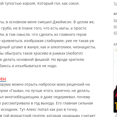
й тупостью короля. Который гол, как сокол.
Т
Б
Е
ты, в основном меня смешил Джеймсон. В целом же,
М
 грубо, не в плане того, что есть маты, а просто
Ю
и, в том смысле, что сделать из главного героя
 кривляться, изображая слабоумие, уже не такая уж
С
рный штамп в жанре, как и алкоголики, неонацисты,
 обыграть такое красиво в рамках (любого!)
не делать основной фишкой. Но вроде зрителю
шибаюсь и изъебываться не надо.
ин
 форума можно отрыть наброски моих рецензий на
рии «Гхыва», но лучше этого, конечно, не делать.
ыл многообещающим, я даже недоумевал, почему
 рассматривала в год выхода. Его главная сильная
 исходник.
Тут Алекс попал как раз в точку,
 той возрастной группе, которая «родным» считает