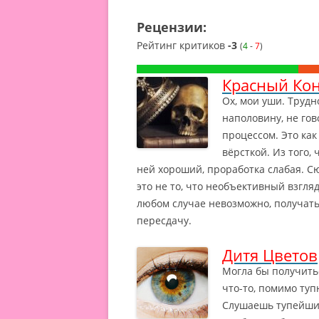
Рецензии:
Рейтинг критиков
-3
(
4
-
7
)
Красный Ко
Ох, мои уши. Трудн
наполовину, не го
процессом. Это ка
вёрсткой.
Из того, 
ней хороший, проработка слабая. С
это не то, что необъективный взгляд
любом случае невозможно, получать
пересдачу.
Дитя Цветов
Могла бы получитьс
что-то, помимо ту
Слушаешь тупейший