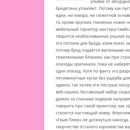
улыбке от абсурдно
бредятина утомляет
. Потому как пу
идеи, ни юмора, ни сюжетной основ
то, кроме хрупких глиняных ножек 
мебельный гарнитур мастера Гамбс
творится необоснованная унылая хуи
это потолок для бреда, коим Алекс з
потому бред подаётся вагонными но
тяжеленными блоками, как при стро
эпизоды оригинала, пока не наберёт
один эпизод. Хотя по факту это раз
пятиминутные куски без ущерба для 
одеяла, так зачем эти пёстрые лоск
веб-сериал, бессвязный набор скоро
далеко за спинами лидеров направле
говорить про такой ориентир, как «
строится настоящий юмор. Впрочем,
«Гхыв Плею» не дотянуться никогда, 
творчество Усталого королевства ва