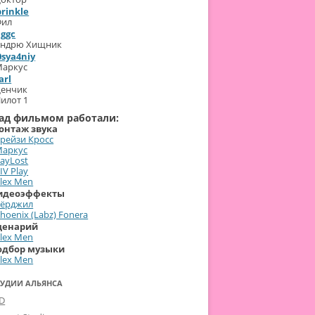
prinkle
Фил
iggc
Эндрю Хищник
0sya4niy
Маркус
arl
Денчик
илот 1
ад фильмом работали:
онтаж звука
рейзи Кросс
Маркус
ayLost
IV Play
lex Men
идеоэффекты
Вёрджил
hoenix (Labz) Fonera
ценарий
lex Men
одбор музыки
lex Men
ТУДИИ АЛЬЯНСА
-D