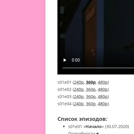
s01e01 (
240p
,
360p
,
480p
)
s01e02 (
240p
,
360p
,
480p
)
s01e03 (
240p
,
360p
,
480p
)
s01e04 (
240p
,
360p
,
480p
)
Список эпизодов:
s01e01
«
Начало
»
(30.07.2020)
Подробности