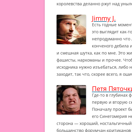
королевства деланно ржут над уныло
Jimmy J.
Есть годные момен
это выглядит как-то
непродуманно что л
конченого дебила и
и смешная шутка, как по мне.
Это жи
фашисты, наркоманы и прочее. Чтобы
исходника нужно изъебаться, либо 
заходит, так что, скорее всего, я о
Петя Пяточк
Где-то в глубинах
первую и вторую се
Поначалу проект б
его Синегомерия не
сторона — хороший, ностальгичный
большинство форумчан-критиканов в