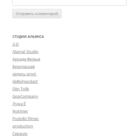
СТУДИИ АЛЬЯНСА
2-D
Alamat Studio
Аркада Фильм
Безопасная
запись prod.
deBohpodast’
Djin Tolik
GopCompany
Лужа Ё
Notimer
Podolbi filmec
production
Сержио