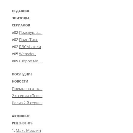
НЕДАВНИЕ
ЭПИЗОДЫ
СЕРИАЛОВ
e02
Подслушано в Угличе
e02
Пвин Тикс
e02
БДСМ-люди
e05
Wensdeц
e09
Шорох мозговины
ПОСЛЕДНИЕ
НОВОСТИ
Премьера от «Усталого королевства»: «Игорь начал»
2-я серия «Пвин Тикса» от 2-D
Релиз 2-й серии «БДСМ-людей» от «Аркада Фильм»
АКТИВНЫЕ
РЕЦЕНЗЕНТЫ
Макс Мерлин