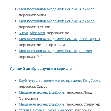
Моя поехавшая академия: Ремейк
,
Alex Men
,
персонаж Миги
Моя поехавшая академия: Ремейк
,
Alex Men
,
персонаж Шутник
50/50
,
Alex Men
, персонаж Лё
Моя поехавшая академия: Ремейк
,
Злой Гаджет
,
персонаж Директор Крыса
Моя поехавшая академия: Ремейк
,
notimer
,
персонаж Рэй
Лучший актёр озвучки в сериале
Клуб путешественников во времени
,
KingCobra
,
персонаж Симус
Мышиная возня
,
EgaZoom
, персонаж Лорд
Острохвост
Мышиная возня
,
EgaZoom
, персонаж Сплинтер
*100# Паутина Бомжа
,
EgaZoom
, персонаж