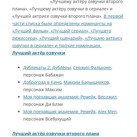
«Лучшему актёру озвучки второго
плана», «Лучшему актёру озвучки в сериале» и
«Лучшей актрисе озвучки второго плана».
В первой
части списка были определены номинанты на
«Лучший фильм», «Лучший сериал», «Лучшего
режиссера», «Лучший сценарий», «Лучшую актрису
озвучки в сериале» и прочие номинации.
Лучший актёр озвучки
Дубликаты 2: Дублёры
,
Сержио Фальконе
,
персонаж Бабажан
Доброград в Кино
,
Максим Барышников
,
персонаж Максим
Моя поехавшая академия: Ремейк
,
Вёрджил
,
персонаж Ди Блэм
Моя поехавшая академия: Ремейк
,
Alex Men
,
персонаж Всебухущий
Лучший актёр озвучки второго плана