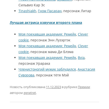
Сильвио Кар Эс
Tinashiakh
,
Гном Пасаран
, персонаж Литар
Лучшая актриса озвучки второго плана
Моя поехавшая академия: Ремейк
,
Clever
cookie
, персонаж Энн Лузэртэк
Моя поехавшая академия: Ремейк
,
Clever
cookie
, персонаж мама Ди Блэма
Моя поехавшая академия: Ремейк
,
Bvia
,
персонаж Урарака
Членистоногий мужик заблудился
,
Анастасия
Суворова
, персонаж тётя Мэй
Новость опубликована
11.12.2023
в рубрике
Премии
автором
genetret
.