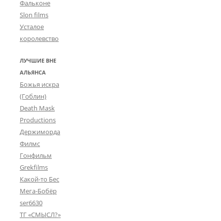
Фальконе
Slon films
Усталое
королевство
ЛУЧШИЕ ВНЕ
АЛЬЯНСА
Божья искра
(Гоблин)
Death Mask
Productions
Держиморда
Филмс
Гонфильм
Grekfilms
Какой-то Бес
Мега-Бобёр
ser6630
ТГ «СМЫСЛ?»