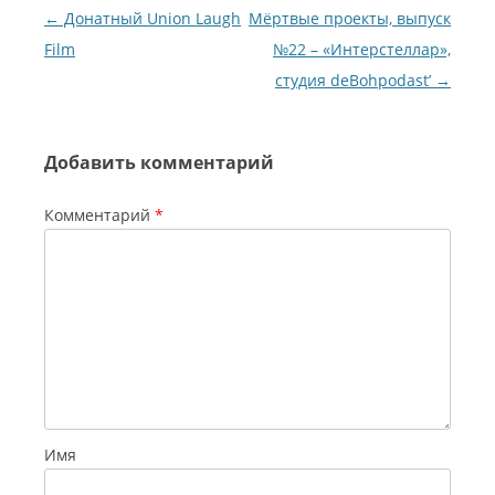
Навигация по записям
←
Донатный Union Laugh
Мёртвые проекты, выпуск
Film
№22 – «Интерстеллар»,
студия deBohpodast’
→
Добавить комментарий
Комментарий
*
Имя