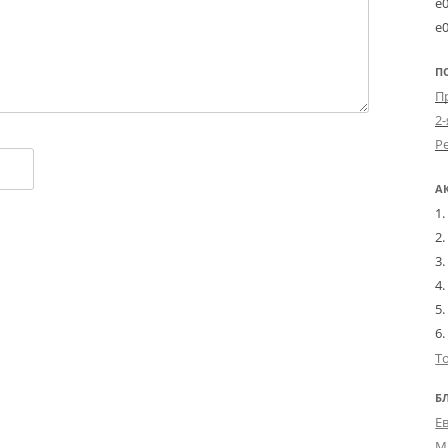
e
e
П
2-
А
Т
Б
Е
М