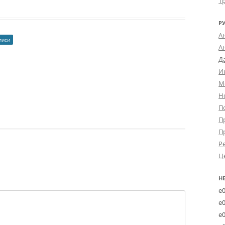
Т
Р
А
писи
А
Д
И
М
Н
П
П
П
Р
Ц
Н
e
e
e