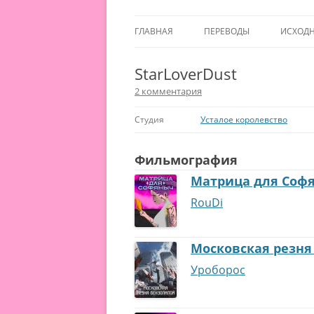
ГЛАВНАЯ
ПЕРЕВОДЫ
ИСХОД
StarLoverDust
2 комментария
Студия
Усталое королевство
Фильмография
Матрица для Соф
RouDi
Московская резня
Уроборос