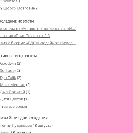
05
Wensdeц
09
Шорох мозговины
ОСЛЕДНИЕ НОВОСТИ
Премьера от «Усталого королевства»: «Игорь начал»
я серия «Пвин Тикса» от 2-D
Релиз 2-й серии «БДСМ-людей» от «Аркада Фильм»
КТИВНЫЕ РЕЦЕНЗЕНТЫ
Goodwin
(3)
Solitude
(2)
Djin Tolik
(2)
Макс Мерлин
(2)
Джа Тюпитяй
(1)
Дитя Цветов
(1)
оп за всё время
ЛИЖАЙШИЕ ДНИ РОЖДЕНИЯ
вгений Кудрявцев
( 8 августа)
аркус
( 9 августа)