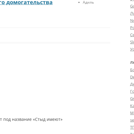
го домогательства
Адиль
G
Л
N
Po
С
Sl
У
Л
Б
D
Д
Г
Gr
К
М
кт под название «Стыд имеют»
s
Т