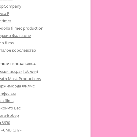
opCompany
ужа Ё
otimer
dolbi filmec production
ержио Фальконе
on films
сталое королевство
УЧШИЕ ВНЕ АЛЬЯНСА
ожья искра (Гоблин)
eath Mask Productions
ержиморда Филмс
онфильм
ekfilms
акой-то Бес
ега-Бобёр
er6630
Г «СМЫСЛ?»