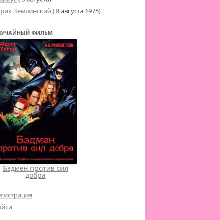
рик Землинский
(
8 августа 1975
)
ЛУЧАЙНЫЙ ФИЛЬМ
Бэдмен против сил
добра
егистрация
ойти