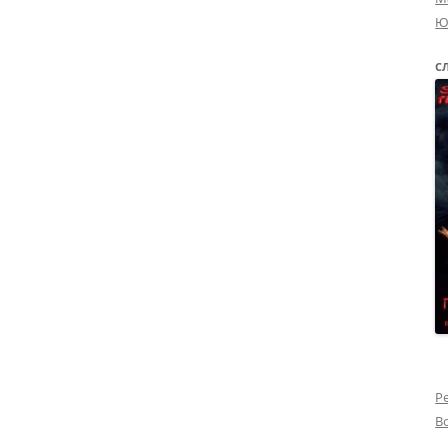
Ю
С
Р
В