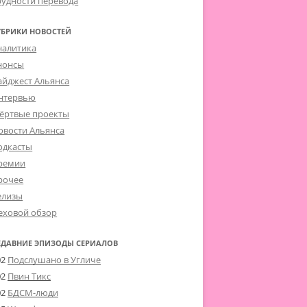
рудности перевода
УБРИКИ НОВОСТЕЙ
налитика
нонсы
айджест Альянса
нтервью
ёртвые проекты
овости Альянса
одкасты
ремии
рочее
елизы
еховой обзор
ЕДАВНИЕ ЭПИЗОДЫ СЕРИАЛОВ
02
Подслушано в Угличе
02
Пвин Тикс
02
БДСМ-люди