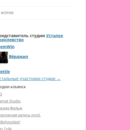
ФОРУМ
ЛЬЯНСУ
редставитель студии
Усталое
 В АЛЬЯНС
оролевство
DemWin
ЛЬЯНСА
Вёрджил
ettle
стальные участники студии →
ТУДИИ АЛЬЯНСА
-D
lamat Studio
ркада Фильм
езопасная запись prod.
eBohpodast’
in Tolik