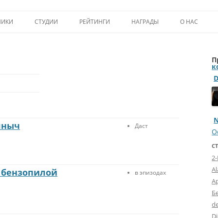
Перейти к содержимому
НИКИ
СТУДИИ
РЕЙТИНГИ
НАГРАДЫ
О НАС
ТОП-50
ПОМОЩЬ А
П
КРИТИКА
ВСТУПЛЕНИЕ
к
ИСТОРИЯ А
N
яныч
Даст
О
С
2
A
 бензопилой
в эпизодах
А
Б
d
Dj