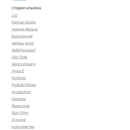
СТУДИИ АЛЬЯНСА
2-D
Alamat Studio
Аркада Фильм
Безопасная
запись prod.
deBohpodast’
Djin Tolik
GopCompany
Лужа Ё
Notimer
Podolbi filmec
production
Сержио
Фальконе
Slon films
Усталое
королевство