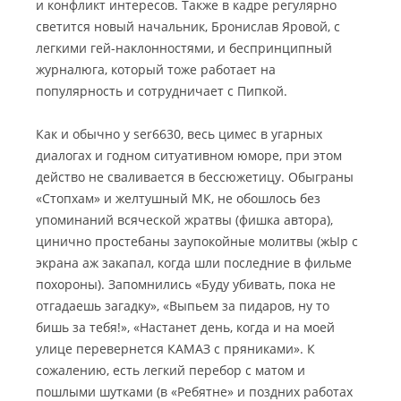
и конфликт интересов. Также в кадре регулярно
светится новый начальник, Бронислав Яровой, с
легкими гей-наклонностями, и беспринципный
журналюга, который тоже работает на
популярность и сотрудничает с Пипкой.
Как и обычно у ser6630, весь цимес в угарных
диалогах и годном ситуативном юморе, при этом
действо не сваливается в бессюжетицу. Обыграны
«Стопхам» и желтушный МК, не обошлось без
упоминаний всяческой жратвы (фишка автора),
цинично простебаны заупокойные молитвы (жЫр с
экрана аж закапал, когда шли последние в фильме
похороны). Запомнились «Буду убивать, пока не
отгадаешь загадку», «Выпьем за пидаров, ну то
бишь за тебя!», «Настанет день, когда и на моей
улице перевернется КАМАЗ с пряниками». К
сожалению, есть легкий перебор с матом и
пошлыми шутками (в «Ребятне» и поздних работах