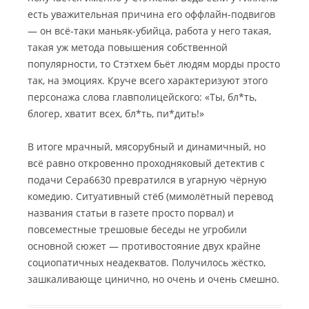
есть уважительная причина его оффлайн-подвигов
— он всё-таки маньяк-убийца, работа у него такая,
такая уж метода повышения собственной
популярности, то Стэтхем бьёт людям морды просто
так, на эмоциях. Круче всего характеризуют этого
персонажа слова главполицейского: «Ты, бл*ть,
блогер, хватит всех, бл*ть, пи*дить!»
В итоге мрачный, мясорубный и динамичный, но
всё равно откровенно проходняковый детектив с
подачи Сера6630 превратился в угарную чёрную
комедию. Ситуативный стёб (мимолётный перевод
названия статьи в газете просто порвал) и
повсеместные трешовые беседы не угробили
основной сюжет — противостояние двух крайне
социопатичных неадекватов. Получилось жёстко,
зашкаливающе цинично, но очень и очень смешно.