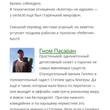
баланс соблюден).
В техническом отношении «Блоггер» не идеален —
у ser6630 еще был старенький микрофон.
Смешной перевод, местами угарный, но заметно
уступает поздним работам и трилогии «Ребятня».
6из10
Гном Пасаран
Простенький, однониточный
детективный сюжет о парочке не
самых вменяемых существ.
Отрицательный маньяк Гиллен и
положительный садист Стэтхем здесь блогеры.
Да
ещё и такие, которым мало бокса по переписке —
они выходят в оффлайн, навстречу реальному миру,
и вовсю там беспределят. Причём намного
комедийнее и по-хорошему неуместнее это
получается именно у Стэтхема. Ведь если у Гиллена