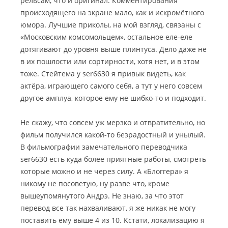
рельсам, что и оригинал. Комментирования
происходящего на экране мало, как и искромётного
юмора. Лучшие приколы, на мой взгляд, связаны с
«Московским комсомольцем», остальное еле-еле
дотягивают до уровня выше плинтуса. Дело даже не
в их пошлости или сортирности, хотя нет, и в этом
тоже. Стейтема у ser6630 я привык видеть, как
актёра, играющего самого себя, а тут у него совсем
другое амплуа, которое ему не шибко-то и подходит.
Не скажу, что совсем уж мерзко и отвратительно, но
фильм получился какой-то безрадостный и унылый.
В фильмографии замечательного переводчика
ser6630 есть куда более приятные работы, смотреть
которые можно и не через силу. А «Блоггера» я
никому не посоветую, ну разве что, кроме
вышеупомянутого Андрэ. Не знаю, за что этот
перевод все так нахваливают, я же никак не могу
поставить ему выше 4 из 10. Кстати, локализацию я