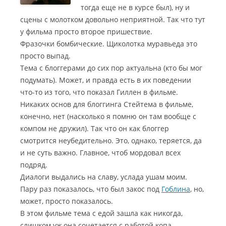
тогда еще не в курсе был), ну и
сцены с молотком довольно неприятной. Так что тут
у фильма просто второе пришествие.
Фразочки бомбические. Щиколотка муравьеда это
просто выпад.
Тема с блоггерами до сих пор актуальна (кто бы мог
подумать). Может, и правда есть в их поведении
что-то из того, что показал Гиллен в фильме.
Никаких основ для блоггинга Стейтема в фильме,
конечно, нет (насколько я помню он там вообще с
компом не дружил). Так что он как блоггер
смотрится неубедительно. Это, однако, теряется, да
и не суть важно. Главное, чтоб мордовал всех
подряд.
Диалоги выдались на славу, услада ушам моим.
Пару раз показалось, что был закос под
Гоблина
, но,
может, просто показалось.
В этом фильме тема с едой зашла как никогда,
слишком уж она сочетается с работой копа.