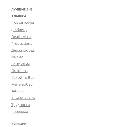
ЛУЧШИЕ ВНЕ
АЛЬЯНСА
Божья искра
(Гоблин)
Death Mask
Productions
Держиморда
Филмс
Гонфильм
Grekfilms
Какой-то Бес
Мега-Бобёр
ser6630
ТГ «СМЫСЛ?»
Трудности
перевода
РУБРИКИ