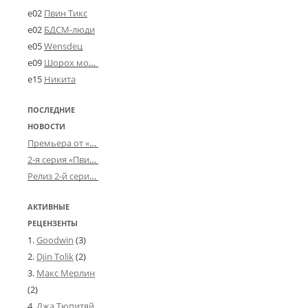
e02
Пвин Тикс
e02
БДСМ-люди
e05
Wensdeц
e09
Шорох мозговины
e15
Никита
ПОСЛЕДНИЕ
НОВОСТИ
Премьера от «Усталого королевства»: «Игорь начал»
2-я серия «Пвин Тикса» от 2-D
Релиз 2-й серии «БДСМ-людей» от «Аркада Фильм»
АКТИВНЫЕ
РЕЦЕНЗЕНТЫ
Goodwin
(3)
Djin Tolik
(2)
Макс Мерлин
(2)
Джа Тюпитяй