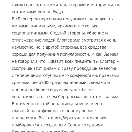
таких героев, с такими характерами и историями, но
вот живыми они не будут.
В «Блоггере» персонажи получились на редкость
живыми, циничными, яркими и несколько
социопатичными. С одной стороны, убиение и
отпизжевание людей блоггерами смотрится очень
неуместно, но, с другой стороны, все средства
хороши для получения популярности. И как бы нам
не говорили что: «хватит всех пиздить, ты блоггер!»,
смотришь этот фильм и сразу проводишь аналогии
с теперешним ютубом с его конфликтами, пранками,
срачами, овер9000 разоблачениями, сливами и
прочей поебенью и думаешь: как бы не
воплотилось то, о чем Сер рассказал в этом фильме.
Вот именно в этой аналогии для меня и есть
главный плюс фильма, то почему он мне
понравился. Все эти ютуберы уже потихоньку
подбираются к созданным Сером ситуациям.
Популярность и ничего более!