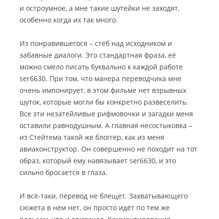
и остроумное, а мне такие шутейки не заходят,
особенно когда их так много.
Из понравившегося – стёб над исходником и
забавные диалоги. Это стандартная фраза, её
можно смело писать буквально к каждой работе
ser6630. При том, что манера переводчика мне
очень импонирует, в этом фильме нет взрывных
шуток, которые могли бы конкретно развеселить.
Все эти незатейливые рифмовочки и загадки меня
оставили равнодушным. А главная несостыковка –
из Стейтема такой же блоггер, как из меня
авиаконструктор. Он совершенно не походит на тот
образ, который ему навязывает ser6630, и это
сильно бросается в глаза.
И всё-таки, перевод не блещет. Захватывающего
сюжета в нём нет, он просто идёт по тем же