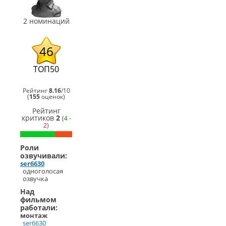
фильм
(
ser6630
)
СинеГомэр
2 номинаций
2013
Лучший
закадровый
46
голос
(
ser6630
)
ТОП50
Рейтинг
8.16
/
10
(
155
оценок)
Рейтинг
критиков
2
(
4
-
2
)
Роли
озвучивали:
ser6630
одноголосая
озвучка
Над
фильмом
работали:
монтаж
ser6630