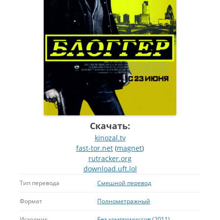
Скачать:
kinozal.tv
fast-tor.net
(
magnet
)
rutracker.org
download.uft.lol
Тип перевода
Смешной перевод
Формат
Полнометражный
Исходник
Без компромиссов (2011)