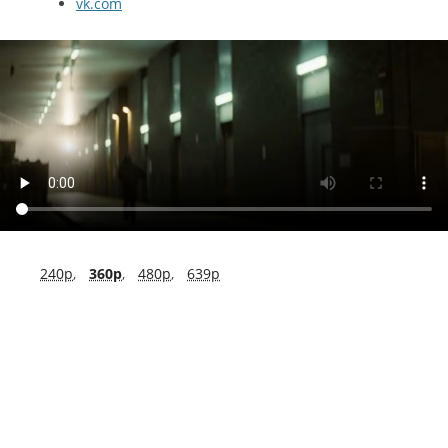
vk.com
240p
,
360p
,
480p
,
639p