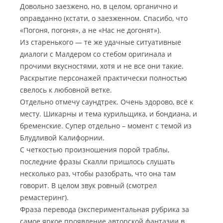
Довольно заезжено, но, в целом, органично и
оправданно (кстати, о заезженном. Спасибо, что
«Погоня, погоня», а не «Нас не догонят»).
Из старенького — те же удачные ситуативные
диалоги с Малдером со стебом оригинала и
прочими вкусностями, хотя и не все они такие.
Раскрытие персонажей практически полностью
свелось к любовной ветке.
Отдельно отмечу саундтрек. Очень здорово, всё к
месту. Шикарны и тема курильщика, и бондиана, и
бременские. Супер отдельно – момент с темой из
Блудливой Калифорнии.
С четкостью произношения порой траблы,
последние фразы Скалли пришлось слушать
несколько раз, чтобы разобрать, что она там
говорит. В целом звук ровный (смотрел
ремастеринг).
Фраза перевода (экспериментальная рубрика за
самое яркое проявление авторской фантазии в