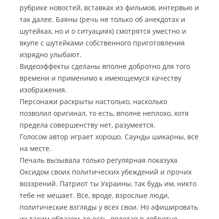
рубрике новостей, вставках из фильмов, интервью и
так далее. Баяны (речь не только об анекдотах и
шутейках, но и о ситуациях) смотрятся уместно и
вкупе с шутейками собственного приготовления
изрядно улыбают.
Видеоэффекты сделаны вполне добротно для того
времени и применимо к имеющемуся качеству
изображения.
Персонажи раскрыты настолько, насколько
позволил оригинал, то есть, вполне неплохо, хотя
предела совершенству нет, разумеется.
Голосом автор играет хорошо. Саунды шикарны, всё
на месте.
Печаль вызывала только регулярная показуха
Оксидом своих политических убеждений и прочих
воззрений. Патриот ты Украины, так будь им, никто
тебе не мешает. Все, вроде, взрослые люди,
политические взгляды у всех свои. Но афишировать
их таким образом, то есть, вплетая в добротно