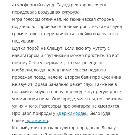
атмосферный саунд. Саундтрек хорош, очень
порадовала воздушная кукуруза.
Игра голосом отличная, но техническая сторона
подкачала. Порой эхо в полный рост, местами саунд
громче голоса, периодически склейки издеваются
над ушами.
Шутки порой не блещут. Если всю эту мутоту с
навигатором и спутниками можно простить, то вот
почему Сеня утверждает, что метро еще не
изобрели, когда перед ними совсем недавно
проезжал поезд, неясно. Второй баян про Сусанина
не звучит, фраза банально режет слух. Также не в
положительную сторону перевод тянут регулярные
упоминания пива. Они, вроде, уместны, но слишком
уж их много. Разговоры про олигарха не смотрятся.
Про царя природы у
«Держиморды»
было куда
более
органично
.
Каламбурчик про калькулятор порадовал. Была у
меня чрезвычайно подобная ситуация только про