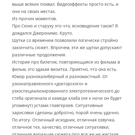
выше всяких похвал. Видеоэффекты просто есть, и
они на своих местах.
Из прочих моментов.
Про Сеню и старуху это что, ясновидение такое? Я
дождался Джеронимо. Круто.
Шутки со временем позволили логически стройно
закончить сюжет. Впрочем, эти же шутки допускают
различные продолжения.
История про билетик, повторяющаяся из фильма в
фильм, это эдакая визитка. Приятно, что она есть.
Юмор разнокалиберный и разномастный. От
узконаправленного «докторского» и
узкоспециализированного электротехнического до
стеба оригинала и камеди клаба (не к ночи он будет
упомянут) устами главгероев. Ситуативные
зарисовки сделаны добротно, порой очень удачно.
По итогу. Отличный исходник, отличная озвучка,
отличное тех. качество, отличные ситуативки,
отличная вариация сюжета (это всё же не жесткая