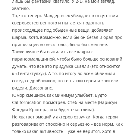
лишь бы фантазии хватило. У 2-D, на мой взгляд,
хватило.
То, что теперь Малдер всех убеждает в отсутствии
сверхъестественного и пытается подогнать
происходящее под обыденные вещи, добавляет
шарма. Хотя, возможно, если бы он бегал и орал про
пришельцев во весь голос, было бы смешнее.
Также лучше бы выпилить все кадры с
паранормальщиной, чтобы было больше оснований
думать, что всё это придумка Скалли (это относится
к «Тентактулху»). А то, по итогу во всем обвинили
соседа с дробовиком, но тентакли герои и зрители
видели. Диссонанс.
Юмор смешной, как минимум улыбает. Будто
Californication посмотрел. Стеб на месте (Нарисуй
Фредди Крюгера, она будет счастлива).
Не хватает эмоций у актеров озвучки. Когда герои
разговаривают спокойно и серьезно – всё норм. Как
только какая активность – уже не верится. Хотя в