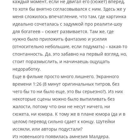
каждый момент, если не двигал его (сюжет) вперед,
то хотя бы внятно согласовывался с ним.
Здесь же у
меня сложилось впечатление, что там, где картинка
идеально сочеталась с задумкой про реалити-шоу
для богатеев – сюжет развивается. Там же, где
нужно было приложить фантазию и усилия
(относительно небольшие, если подумать) – какая-то
спонтанность. Да, это забавно на первый взгляд, но,
стоит поразмыслить, и начинаешь ощущать
недоработку.
Еще в фильме просто много лишнего. Экранного
времени 1:26 (8 минут оригинальных титров, без
чего бы то ни было еще, это Вы серьезно?). Из них
некоторые сцены можно было выпиливать без
жалости, потому что они не несут ничего, ни
сюжета, ни юмора. К тому же в плане юмора (да и в
целом) перевод сильно сдает к концу. Шутейки
иссякли, или авторы подустали?
Из новенького появилась амнезия Малдера.