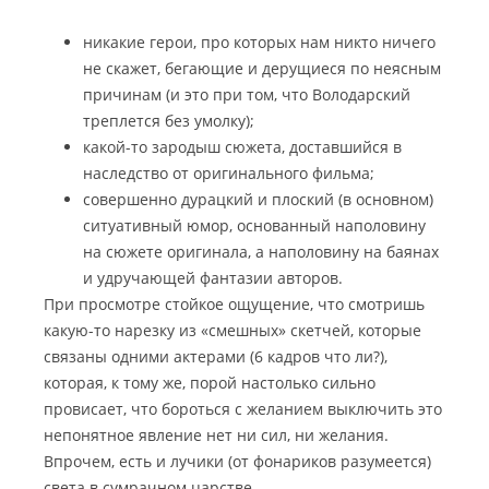
никакие герои, про которых нам никто ничего
не скажет, бегающие и дерущиеся по неясным
причинам (и это при том, что Володарский
треплется без умолку);
какой-то зародыш сюжета, доставшийся в
наследство от оригинального фильма;
совершенно дурацкий и плоский (в основном)
ситуативный юмор, основанный наполовину
на сюжете оригинала, а наполовину на баянах
и удручающей фантазии авторов.
При просмотре стойкое ощущение, что смотришь
какую-то нарезку из «смешных» скетчей, которые
связаны одними актерами (6 кадров что ли?),
которая, к тому же, порой настолько сильно
провисает, что бороться с желанием выключить это
непонятное явление нет ни сил, ни желания.
Впрочем, есть и лучики (от фонариков разумеется)
света в сумрачном царстве.