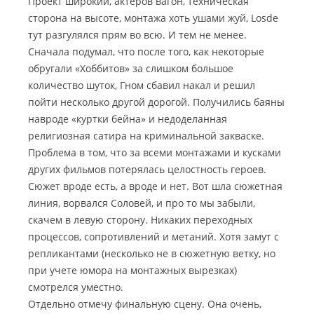
Проект широкий, актеров вагон, техническая
сторона на высоте, монтажа хоть ушами жуй, Losde
тут разгулялся прям во всю. И тем не менее.
Сначала подумал, что после того, как некоторые
обругали «Хоббитов» за слишком большое
количество шуток, Гном сбавил накал и решил
пойти несколько другой дорогой. Получились баяны
навроде «куртки бейна» и недоделанная
религиозная сатира на криминальной закваске.
Проблема в том, что за всеми монтажами и кусками
других фильмов потерялась целостность героев.
Сюжет вроде есть, а вроде и нет. Вот шла сюжетная
линия, ворвался Соловей, и про то мы забыли,
скачем в левую сторону. Никаких переходных
процессов, сопротивлений и метаний. Хотя замут с
репликантами (несколько не в сюжетную ветку, но
при учете юмора на монтажных вырезках)
смотрелся уместно.
Отдельно отмечу финальную сцену. Она очень,