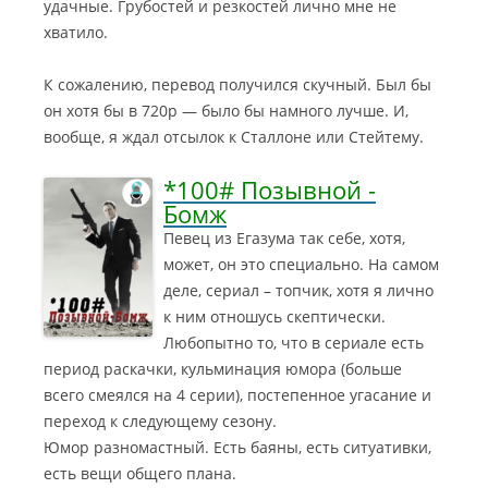
удачные. Грубостей и резкостей лично мне не
хватило.
К сожалению, перевод получился скучный. Был бы
он хотя бы в 720р — было бы намного лучше. И,
вообще, я ждал отсылок к Сталлоне или Стейтему.
*100# Позывной -
Бомж
Певец из Егазума так себе, хотя,
может, он это специально. На самом
деле, сериал – топчик, хотя я лично
к ним отношусь скептически.
Любопытно то, что в сериале есть
период раскачки, кульминация юмора (больше
всего смеялся на 4 серии), постепенное угасание и
переход к следующему сезону.
Юмор разномастный. Есть баяны, есть ситуативки,
есть вещи общего плана.