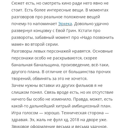
Сюжет есть, но смотреть кино ради него явно не
стоит. Есть более интересные вещи. В моментах
разговоров про реальное положение вещей
почему-то напоминает
Эркека
. Довольно удачно
развернул концовку с Евой Грин. Кстати про
развороты, забавный момент про «Надо позвонить
маме» во второй серии.
Разговоры левых персонажей нравятся. Основные
персонажи особо не раскрываются, скорее
банальная банальщина, произведение, всё-таки,
другого плана. В отличие от большинства прочих
творений, обвинять за это не хочется.
Зачем нужны вставки из других фильмов я не
слишком понял. Связь вроде есть, но их отсутствие
ничего бы особо не изменило. Правда, может, есть
какой-то дальнейший хитрый амбициозный план.
Игра голосом — хорошо. Техническая сторона —
здравая. Эх, жаль не фулл хд, 2018 на дворе уже.
Звуковое оформление весьма и весьма удачное,