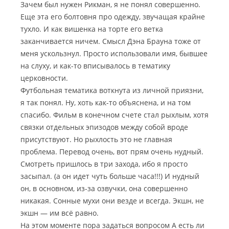
Зачем был нужен Рикман, я не понял совершенно.
Еще эта его болтовня про одежду, звучащая крайне
тухло. И как вишенка на торте его ветка
заканчивается ничем. Смысл Дэна Брауна тоже от
меня ускользнул. Просто использовали имя, бывшее
на слуху, и как-то вписывалось в тематику
церковности.
Футбольная тематика воткнута из личной приязни,
я так понял. Ну, хоть как-то объяснена, и на том
спасибо. Фильм в конечном счете стал рыхлым, хотя
связки отдельных эпизодов между собой вроде
присутствуют. Но рыхлость это не главная
проблема. Перевод очень, вот прям очень нудный.
Смотреть пришлось в три захода, ибо я просто
засыпал. (а он идет чуть больше часа!!!) И нудный
он, в основном, из-за озвучки, она совершенно
никакая. Сонные мухи они везде и всегда. Экшн, не
экшн — им всё равно.
На этом моменте пора задаться вопросом А есть ли