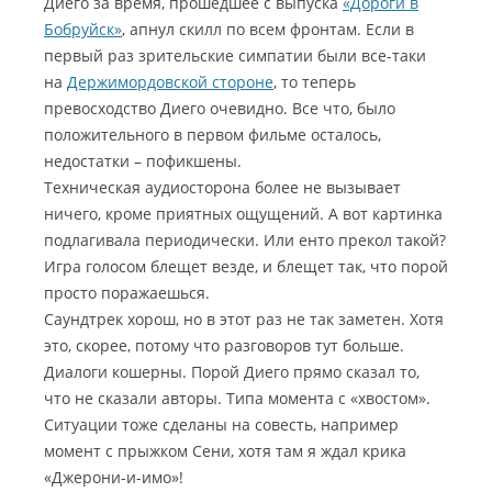
Диего за время, прошедшее с выпуска
«Дороги в
Бобруйск»
, апнул скилл по всем фронтам. Если в
первый раз зрительские симпатии были все-таки
на
Держимордовской стороне
, то теперь
превосходство Диего очевидно. Все что, было
положительного в первом фильме осталось,
недостатки – пофикшены.
Техническая аудиосторона более не вызывает
ничего, кроме приятных ощущений. А вот картинка
подлагивала периодически. Или енто прекол такой?
Игра голосом блещет везде, и блещет так, что порой
просто поражаешься.
Саундтрек хорош, но в этот раз не так заметен. Хотя
это, скорее, потому что разговоров тут больше.
Диалоги кошерны. Порой Диего прямо сказал то,
что не сказали авторы. Типа момента с «хвостом».
Ситуации тоже сделаны на совесть, например
момент с прыжком Сени, хотя там я ждал крика
«Джерони-и-имо»!