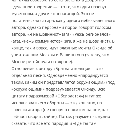
сделанное творение — это то, что одни назовут
муветоном, а другие пропагандой. Это не
политическая сатира, как у одного небезызвестного
автора, однако персонажи порой говорят голосом
автора. «Я не шовинист» (ага), «Режь регионалов»
(ага), «Режь коммунистов» (ага, я же не шовинист). В
конце, так и вовсе, идут влажные мечты Оксида об
уничтожении Москвы и Вашингтона (замечу, что
Мск не ретейпнули на экране).
Отношение к автору «Братва и кольцо» — это
отдельная песня. Одновременно «пародируется
таким, каким он представляется окружающим» (под
«окружающими» подразумевается Оксиду. Всю
цитату подразумевай «Обсирается») и тут же
использовать его обороты — это, конечно, на
совести автора (не говоря о нажитом на нем, как
сейчас говорят, хайпе). Потом, разумеется, нужно
сказать, что всё это пародия и «Где ты там