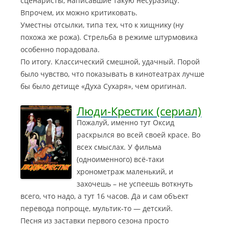
сценаристы, написавшие такую несуразицу.
Впрочем, их можно критиковать.
Уместны отсылки, типа тех, что к хищнику (ну
похожа же рожа). Стрельба в режиме штурмовика
особенно порадовала.
По итогу. Классический смешной, удачный. Порой
было чувство, что показывать в кинотеатрах лучше
бы было детище «Духа Сухаря», чем оригинал.
Люди-Крестик (сериал)
Пожалуй, именно тут Оксид
раскрылся во всей своей красе. Во
всех смыслах. У фильма
(одноименного) всё-таки
хронометраж маленький, и
захочешь – не успеешь воткнуть
всего, что надо, а тут 16 часов. Да и сам объект
перевода попроще, мультик-то — детский.
Песня из заставки первого сезона просто