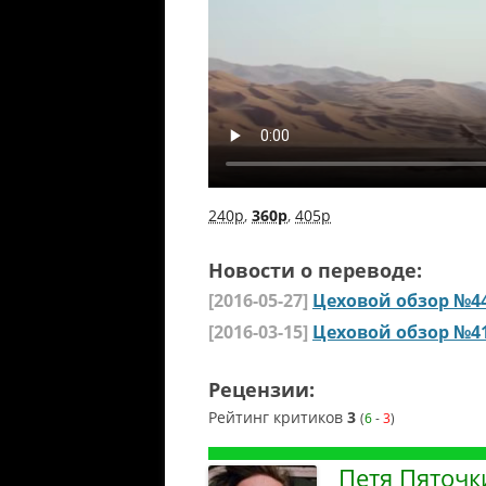
240p
,
360p
,
405p
Новости о переводе:
[2016-05-27]
Цеховой обзор №4
[2016-03-15]
Цеховой обзор №4
Рецензии:
Рейтинг критиков
3
(
6
-
3
)
Петя Пяточк