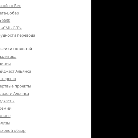
акой-то Бес
ега-Бобёр
er6630
Г «СМЫСЛ?»
рудности перевода
УБРИКИ НОВОСТЕЙ
налитика
нонсы
айджест Альянса
нтервью
ёртвые проекты
овости Альянса
одкасты
ремии
рочее
елизы
еховой обзор