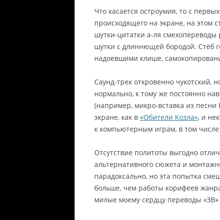
Что касается остроумия, то с перв
происходящего на экране, на этом 
шутки-цитатки а-ля смехопереводы 
шутки с длиннющей бородой. Стёб г
надоевшими клише, самокопировани
Саунд-трек откровенно чукотский, 
нормально, к тому же постоянно нав
(например, микро-вставка из песн
экране, как в
«Обители Козла»
, и н
к компьютерным играм, в том числе
Отсутствие политоты выгодно отли
альтернативного сюжета и монтажн
парадоксально, но эта попытка сме
больше, чем работы корифеев жанра
милые моему сердцу переводы «ЗВ» о