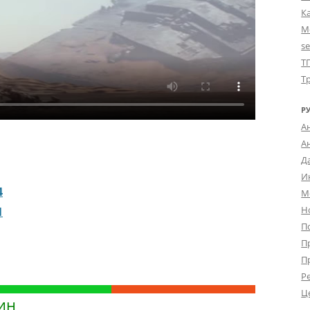
К
М
s
Т
Т
Р
А
А
Д
И
4
М
Н
1
П
П
П
Р
Ц
ин