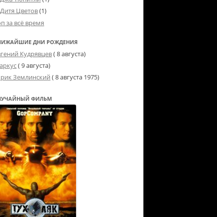
Дитя Цветов
(1)
оп за всё время
ЛИЖАЙШИЕ ДНИ РОЖДЕНИЯ
вгений Кудрявцев
( 8 августа)
аркус
( 9 августа)
рик Землинский
(
8 августа 1975
)
ЛУЧАЙНЫЙ ФИЛЬМ