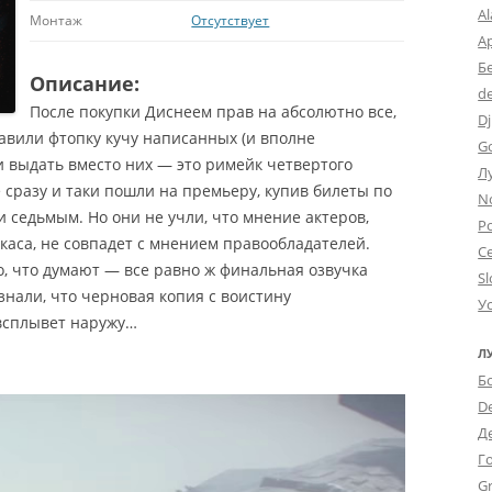
A
Монтаж
Отсутствует
А
Б
Описание:
d
После покупки Диснеем прав на абсолютно все,
Dj
равили фтопку кучу написанных (и вполне
G
ли выдать вместо них — это римейк четвертого
Л
е сразу и таки пошли на премьеру, купив билеты по
N
 седьмым. Но они не учли, что мнение актеров,
Po
аса, не совпадет с мнением правообладателей.
С
о, что думают — все равно ж финальная озвучка
Sl
знали, что черновая копия с воистину
У
всплывет наружу…
Л
Б
D
Д
Г
Gr