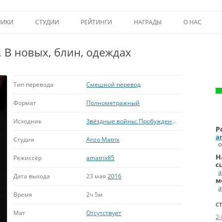
Перейти к содержимому
НИКИ
СТУДИИ
РЕЙТИНГИ
НАГРАДЫ
О НАС
ТОП-50
ПОМОЩЬ А
. В новых, блин, одеждах
КРИТИКА
ВСТУПЛЕНИЕ
ИСТОРИЯ А
Тип перевода
Смешной перевод
Формат
Полнометражный
Исходник
Звёздные войны: Пробуждение силы
Р
a
Студия
Anzo Matrix
о
Н
Режиссёр
amatrix85
с
a
Дата выхода
23 мая
2016
м
a
Время
2ч 5м
С
Мат
Отсутствует
2