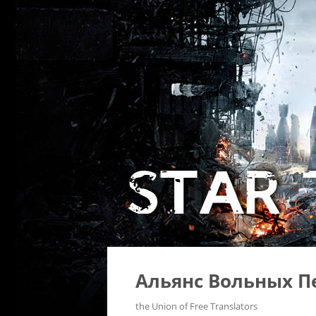
Альянс Вольных П
the Union of Free Translators