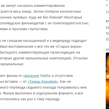
ых же минут началось комментирование
строится весь юмор. Затем попёрли каноничные
Т
ранних нулевых. Куда же без боянов? Некоторые
Б
олливудских фильмоделов с их политкорректностью,
Е
ями и прочими глупостями.
М
Ю
но не слишком насыщенный и к видеоряду подходит
евал воспоминания о всё тех же «Старых ворах»
С
и Высоцкого, комментирующая происходящее на
екоторые другие музыкальные композиции). Отсылки
 музыкальные.
чает фильм от
творения
Oxid’а, а отсутствие
ых вставок — от
«Тиары Дорофея»
. Как ни
шного перевода седьмого эпизода понравилась мне
. Фильм выполнен в олдскульном формате, а все
тносились как раз к тому периоду.