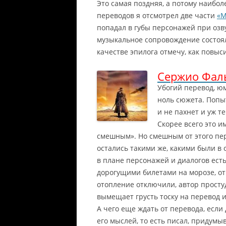
Это самая поздняя, а потому наибол
переводов я отсмотрел две части
«М
попадал в губы персонажей при озв
музыкальное сопровождение состояло
качестве эпилога отмечу, как повыс
Сержио Фал
Убогий перевод, ю
ноль сюжета. Попы
и не пахнет и уж т
Скорее всего это 
смешным». Но смешным от этого пер
остались такими же, какими были в 
в плане персонажей и диалогов есть
дорогущими билетами на морозе, от
отопление отключили, автор простуд
вымещает грусть тоску на перевод и
А чего еще ждать от перевода, если
его мыслей, то есть писал, придумыва