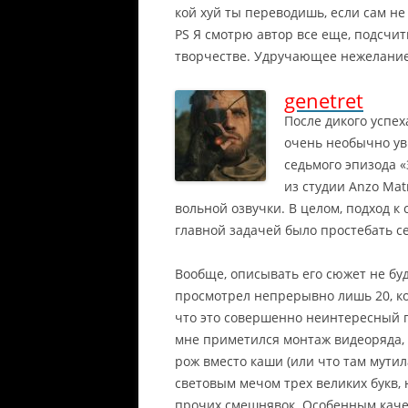
кой хуй ты переводишь, если сам н
PS Я смотрю автор все еще, подсчит
творчестве. Удручающее нежелание
genetret
После дикого успех
очень необычно ув
седьмого эпизода «
из студии Anzo Mat
вольной озвучки. В целом, подход 
главной задачей было простебать се
Вообще, описывать его сюжет не буд
просмотрел непрерывно лишь 20, ко
что это совершенно неинтересный п
мне приметился монтаж видеоряда,
рож вместо каши (или что там мути
световым мечом трех великих букв,
прочих смешнявок. Особенным каче