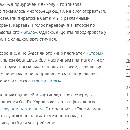
» был приурочен к выходу 8-го эпизода.
Н
 показалось многообещающим, не смог оторваться.
e
остебали пиратские CamRIP-ы с рекламными
e
крана. Картавый голос переводчика, второй по
e
радального
«Каъла»
.
Однако, акценты пародировать у
e
сом не слишком артистичная.
e
зрение, а не будет ли это кино плагиатом
«Старых
П
инальной франшизы был частичным плагиатом 4-го?
ь Сноука Пал Палычем, а Люка Глюком, если автор
2-
го перевода и не напрашивается на параллели с
перекликается с
«Гонфильмом»
.
А
енных надписей и картинок, в свою очередь,
олнении Oxid’a. Хорошо хоть, что в финальных
оследнем партизане»
. От франшизы «Гонфильма»
е получился не плагиат смехоперевода, а
ригодный для употребления.