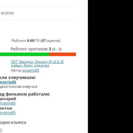
ФОРУМ
ЛЬЯНСУ
 В АЛЬЯНС
Рейтинг
6.68
/
10
(
47
оценок)
Рейтинг критиков
3
(
6
-
3
)
ЛЬЯНСА
OST Звездец: Эпизод IV v2.0. В
новых, блин, одеждах
Автор
amatrix85
оли озвучивали:
matrix85
дноголосая озвучка
ад фильмом работали:
ценарий
matrix85
онтаж
matrix85
ТУДИИ АЛЬЯНСА
-D