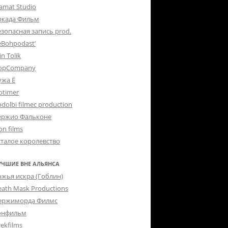
lamat Studio
ркада Фильм
езопасная запись prod.
eBohpodast’
in Tolik
opCompany
ужа Ё
otimer
dolbi filmec production
ержио Фальконе
on films
сталое королевство
УЧШИЕ ВНЕ АЛЬЯНСА
ожья искра (Гоблин)
eath Mask Productions
ержиморда Филмс
онфильм
ekfilms