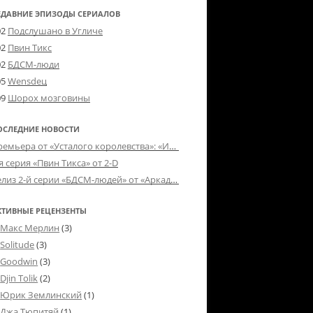
ЕДАВНИЕ ЭПИЗОДЫ СЕРИАЛОВ
02
Подслушано в Угличе
02
Пвин Тикс
02
БДСМ-люди
05
Wensdeц
09
Шорох мозговины
ОСЛЕДНИЕ НОВОСТИ
Премьера от «Усталого королевства»: «Игорь начал»
я серия «Пвин Тикса» от 2-D
Релиз 2-й серии «БДСМ-людей» от «Аркада Фильм»
КТИВНЫЕ РЕЦЕНЗЕНТЫ
Макс Мерлин
(3)
Solitude
(3)
Goodwin
(3)
Djin Tolik
(2)
Юрик Землинский
(1)
Джа Тюпитяй
(1)