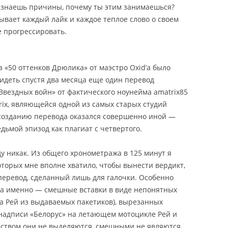
е знаешь причины, почему ты этим занимаешься?
ывает каждый лайк и каждое теплое слово о своем
 прогрессировать.
а «50 оттенков Дрюлика» от маэстро Oxid’а было
идеть спустя два месяца еще один перевод
Звездных войн» от фактического ноунейма amatrix85
rix, являющейся одной из самых старых студий
к созданию перевода оказался совершенно иной —
дьмой эпизод как плагиат с четвертого.
у никак. Из общего хронометража в 125 минут я
торых мне вполне хватило, чтобы вынести вердикт,
еревод, сделанный лишь для галочки. Особенно
 а именно — смешные вставки в виде непонятных
ла Рей из выдаваемых пакетиков), вырезанных
 надписи «Белорус» на летающем мотоцикле Рей и
ством они не выделяются, смешными не являются,