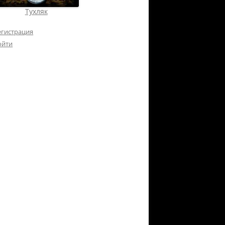
Тухляк
егистрация
ойти