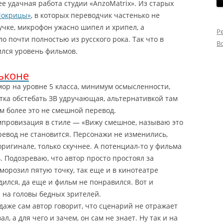
ее удачная работа студии «AnzoMatrix». Из старых
окрицы»
, в которых переводчик частенько не
учке, микрофон ужасно шипел и хрипел, а
Р
 почти полностью из русского рока. Так что в
В
ился уровень фильмов.
ьконе
мор на уровне 5 класса, минимум осмысленности,
тка обстебать ЗВ удручающая, альтернативкой там
ем более это не смешной перевод.
импровизация в стиле — «Вижу смешное, называю это
евод не становится. Персонажи не изменились,
оригинале, только скучнее. А потенциал-то у фильма
. Подозреваю, что автор просто простоял за
морозил пятую точку, так еще и в кинотеатре
ился, да еще и фильм не понравился. Вот и
 на головы бедных зрителей.
 даже сам автор говорит, что сценарий не отражает
л, а для чего и зачем, он сам не знает. Ну так и на