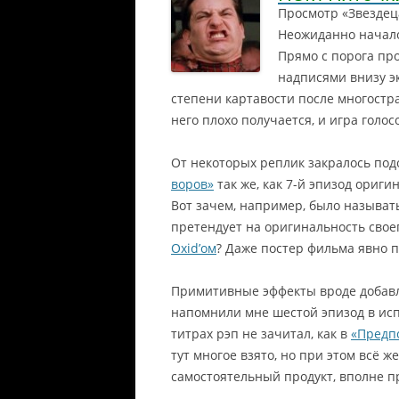
Просмотр «Звездеца
Неожиданно начало
Прямо с порога пр
надписями внизу э
степени картавости после многост
него плохо получается, и игра голо
От некоторых реплик закралось подо
воров»
так же, как 7-й эпизод ориг
Вот зачем, например, было называт
претендует на оригинальность свое
Oxid’ом
? Даже постер фильма явно 
Примитивные эффекты вроде добавл
напомнили мне шестой эпизод в исп
титрах рэп не зачитал, как в
«Предп
тут многое взято, но при этом всё ж
самостоятельный продукт, вполне п