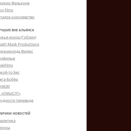
ержио Фальконе
on films
сталое королевство
УЧШИЕ ВНЕ АЛЬЯНСА
ожья искра (Гоблин)
eath Mask Productions
ержиморда Филмс
онфильм
ekfilms
акой-то Бес
ега-Бобёр
er6630
Г «СМЫСЛ?»
рудности перевода
УБРИКИ НОВОСТЕЙ
налитика
нонсы