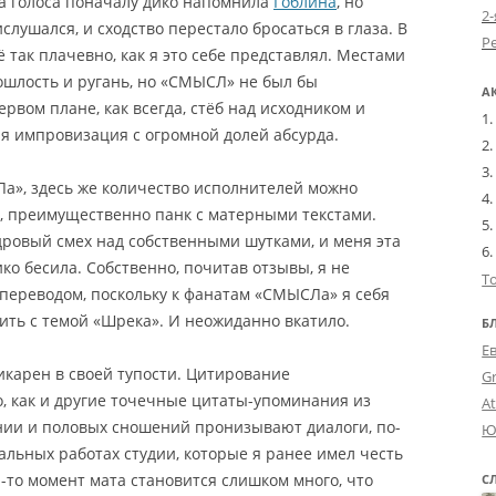
 голоса поначалу дико напомнила
Гоблина
, но
2-
слушался, и сходство перестало бросаться в глаза. В
 так плачевно, как я это себе представлял. Местами
шлость и ругань, но «СМЫСЛ» не был бы
А
вом плане, как всегда, стёб над исходником и
я импровизация с огромной долей абсурда.
а», здесь же количество исполнителей можно
, преимущественно панк с матерными текстами.
дровый смех над собственными шутками, и меня эта
ко бесила. Собственно, почитав отзывы, я не
Т
 переводом, поскольку к фанатам «СМЫСЛа» я себя
ить с темой «Шрека». И неожиданно вкатило.
Б
Е
карен в своей тупости. Цитирование
G
, как и другие точечные цитаты-упоминания из
A
ии и половых сношений пронизывают диалоги, по-
Ю
тальных работах студии, которые я ранее имел честь
-то момент мата становится слишком много, что
С