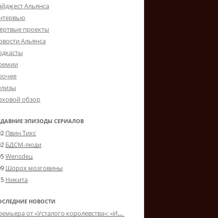
айджест Альянса
нтервью
ёртвые проекты
овости Альянса
одкасты
ремии
рочее
елизы
еховой обзор
ЕДАВНИЕ ЭПИЗОДЫ СЕРИАЛОВ
02
Пвин Тикс
02
БДСМ-люди
05
Wensdeц
09
Шорох мозговины
15
Никита
ОСЛЕДНИЕ НОВОСТИ
Премьера от «Усталого королевства»: «Игорь начал»