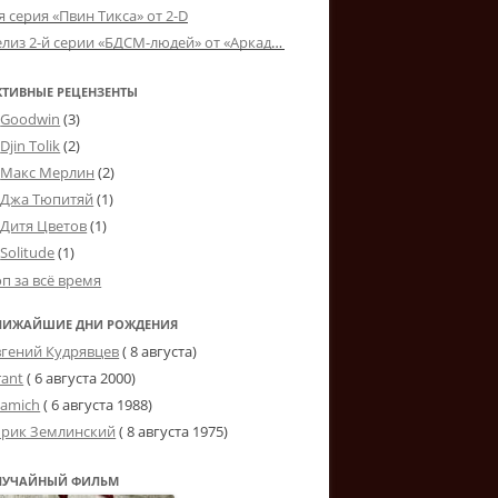
я серия «Пвин Тикса» от 2-D
Релиз 2-й серии «БДСМ-людей» от «Аркада Фильм»
КТИВНЫЕ РЕЦЕНЗЕНТЫ
Goodwin
(3)
Djin Tolik
(2)
Макс Мерлин
(2)
Джа Тюпитяй
(1)
Дитя Цветов
(1)
Solitude
(1)
оп за всё время
ЛИЖАЙШИЕ ДНИ РОЖДЕНИЯ
вгений Кудрявцев
( 8 августа)
rant
(
6 августа 2000
)
tamich
(
6 августа 1988
)
рик Землинский
(
8 августа 1975
)
ЛУЧАЙНЫЙ ФИЛЬМ