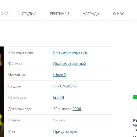
Перейти к содержимому
НИКИ
СТУДИИ
РЕЙТИНГИ
НАГРАДЫ
О НАС
ТОП-50
ПОМОЩЬ А
КРИТИКА
ВСТУПЛЕНИЕ
ИСТОРИЯ А
Тип перевода
Смешной перевод
Формат
Полнометражный
Исходник
Шрек 2
Студия
ТГ «СМЫСЛ?»
Режиссёр
kro44i
Дата выхода
20 января
2006
Время
1ч 22м
Р
Ч
о
Мат
Присутствует