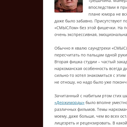
трешачина. Манера
впоследствии я при
плане юмора не всё
даже было забавно.
Присутствуют по
«СМЫСЛом» без этой фишечки. На пер
очень экспрессивная, эмоциональна
Обычно я хвалю саундтреки «СМЫСЛ
пересчитать по пальцам одной руки
Вторая фишка студии – частый зака
наркоманская особенность всегда ди
сильно-то хотел знакомиться с этим
не отношу, но надо было уже поконч
Зачитанный с набитым ртом стих ши
«Держиморды»
было вполне уместно
различных фильмов. Темы наркоман
моему, даже больше, чем во всех ос
лицезреть и рецензировать. В какой