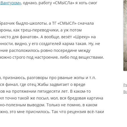
«Вантузом»
, однако, работу «СМЫСЛа» я хоть смог
образчик быдло-школоты, а ТГ «СМЫСЛ» сначала
ороны, как треш-переводчики, а уж потом
исто для фанатов». А вообще, везёт «Шреку» на
сти, видно, у его создателей карма такая. Ну, не
нение расположилось ровно посередине между
можно строго под настроение, либо под веществами.
я, признаюсь, разговоры про рваные жопы и т.п.
я финал, где отец Жабы задвигает о вреде
Р
ов на протяжении пятидесяти лет. В каком-то
В
л точно такой же посыл, мол, вся бредовая картина
но-полезным выводом. Только не помню, в каком
жно, это мне приснилось. Так что рецензия всё-таки