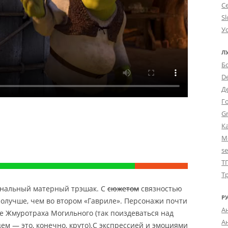
С
Sl
У
Л
Б
D
Д
Г
Gr
К
М
s
Т
Т
нальный матерный трэшак. С
сюжетом
связностью
Р
получше, чем во втором «Гавриле». Персонажи почти
А
ме Жмуротраха Могильного (так поиздеваться над
А
м — это, конечно, круто).
С экспрессией и эмоциями