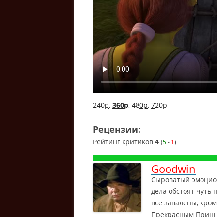
240p
,
360p
,
480p
,
720p
Рецензии:
Рейтинг критиков
4
(
5
-
1
)
Goodwin
Сыроватый эмоцио
дела обстоят чуть 
все завалены, кро
Прекрасным Принце