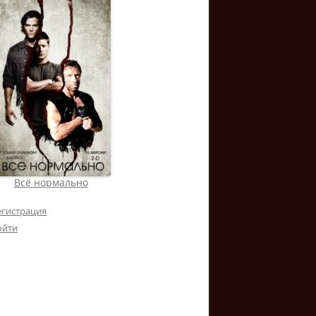
Всё нормально
егистрация
ойти