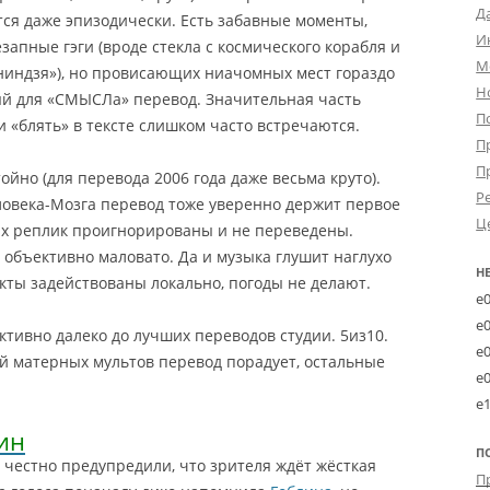
Д
тся даже эпизодически. Есть забавные моменты,
И
запные гэги (вроде стекла с космического корабля и
М
индзя»), но провисающих ниачомных мест гораздо
Н
ый для «СМЫСЛа» перевод. Значительная часть
П
» и «блять» в тексте слишком часто встречаются.
П
П
йно (для перевода 2006 года даже весьма круто).
Р
ловека-Мозга перевод тоже уверенно держит первое
Ц
их реплик проигнорированы и не переведены.
 объективно маловато. Да и музыка глушит наглухо
Н
екты задействованы локально, погоды не делают.
e
e
ктивно далеко до лучших переводов студии. 5из10.
e
 матерных мультов перевод порадует, остальные
e
e
ин
П
 честно предупредили, что зрителя ждёт жёсткая