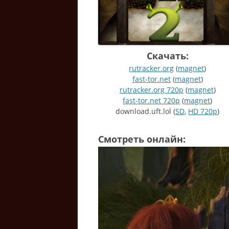
Скачать:
rutracker.org
(
magnet
)
fast-tor.net
(
magnet
)
rutracker.org 720р
(
magnet
)
fast-tor.net 720р
(
magnet
)
download.uft.lol (
SD
,
HD 720p
)
Смотреть онлайн: