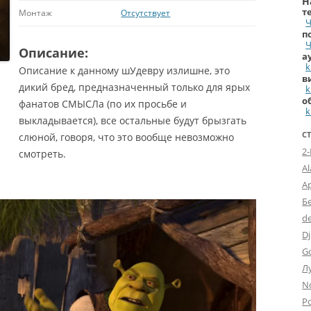
Н
т
Монтаж
Отсутствует
Ч
п
Ч
Описание:
а
k
Описание к данному шУдевру излишне, это
в
дикий бред, предназначенный только для ярых
k
о
фанатов СМЫСЛа (по их просьбе и
k
выкладывается), все остальные будут брызгать
С
слюной, говоря, что это вообще невозможно
2
смотреть.
A
А
Б
d
Dj
G
Л
N
Po