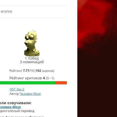
ФОРУМ
ЛЬЯНСУ
 В АЛЬЯНС
СинеГомэр
ЛЬЯНСА
2006
Лучший
закадровый
голос
1 побед
Человек-
3 номинаций
Мозг
Рейтинг
7.77
/
10
(
102
оценок)
СинеГомэр
Рейтинг критиков
4
(
5
-
1
)
2006
Лучший
музыкальный
OST Зек 2
саундтрек
(
Человек-
Автор
Человек-Мозг
Мозг
)
СинеГомэр
оли озвучивали:
2006
еловек-Мозг
Лучший
дноголосый перевод
фильм
Человек-