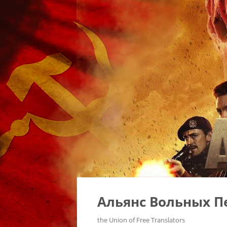
Альянс Вольных П
the Union of Free Translators