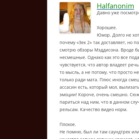
Halfanonim
Давно уже посмотре
Хорошее.
Юмор. Долго не хот
почему «Зек 2» так доставляет, но п
смотрю обзоры Мэддисона.
Вроде бы
несмешные. Однако как это все пода
чувствуется, что автор владеет реч
то мысль, а не потому, что просто н
только ради мата. Плюс иногда смеш
ассасин есть, который мол, вылизать
эмоции! Короче, очень смешно. Сюж
париться над ним, что в данном случ
рельсам. Качество видео норм.
Плохое.
Не помню, был ли там саундтрек или