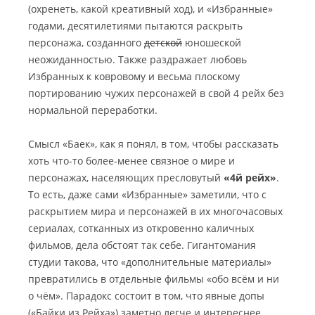
(охренеть, какой креативный ход), и «Избранные»
годами, десятилетиями пытаются раскрыть
персонажа, созданного
детской
юношеской
неожиданностью. Также раздражает любовь
Избранных к ковровому и весьма плоскому
портированию чужих персонажей в свой 4 рейх без
нормальной переработки.
Смысл «Баек», как я понял, в том, чтобы рассказать
хоть что-то более-менее связное о мире и
персонажах, населяющих пресловутый
«4й рейх»
.
То есть, даже сами «Избранные» заметили, что с
раскрытием мира и персонажей в их многочасовых
сериалах, сотканных из откровенно каличных
фильмов, дела обстоят так себе. Гигантомания
студии такова, что «дополнительные материалы»
превратились в отдельные фильмы «обо всём и ни
о чём». Парадокс состоит в том, что явные допы
(«Байки из Рейха») заметно легче и интереснее