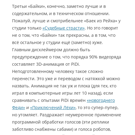
Третьи «Байки», конечно, заметно лучше и в
содержательном, и в техническом отношении.
Пожалуй, лучше и смотрибельнее «Баек из Рейха» у
студии только
«Судебные страсти»
. Но это говорит
не о том, что «Байки» так прекрасны, а в том, что
всё остальное у студии ещё (заметно) хуже.
Главным дисклеймером должно быть
предупреждение о том, что порядка 90% видеоряда
составляет 3D-анимация от PiDi.
Неподготовленному человеку такое сложно
перенести. Это уже и переводом с натяжкой можно
назвать. Анимация не так уж и плоха (для тех, кто
играл в компьютерные игры лет 10 назад), если
сравнивать с опытами PiDi времён
«новогоднего
Феди»
и
«Приключений Лёхи»
, то это супер-пупер,
но утомляет. Раздражает неумеренное применение
программной обработки голосов (эти реплики
заботливо снабжены сабами) и голоса роботов,