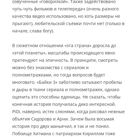
озвученные «говорилкой». Также задействовано
чуть-чуть фильмов и телепередач (очень разного
качества видео использовано, но хоть размеры не
прыгают), любительской съёмки почти нет (только в
начале, слава богу).
В сюжетном отношении «эта страна» доросла до
«этой планеты», масштабы происходящего явно
претендуют на эпичность. В принципе, смотреть
можно без знакомства с сериалом и
полнометражками, но тогда вопросов будет
многовато. «Байки 3» заботливо затыкают пробелы
и дыры в ткани сериала и полнометражек, однако
оценить это способны единицы. Не сказать, чтобы
конечная история получилась дико интересной.
PiDi, наверно, истек слюнями, когда рисовал нежные
объятия Сидорова и Арни. Зачем была восьмая
история про двух маньячил, я так и не понял.
Побоище Хитмана с патриархом Кириллом тоже