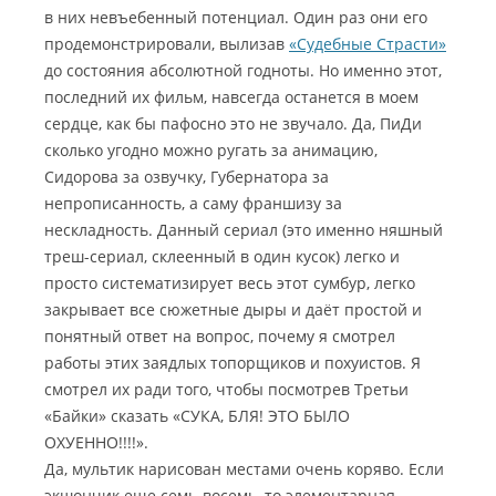
в них невъебенный потенциал. Один раз они его
продемонстрировали, вылизав
«Судебные Страсти»
до состояния абсолютной годноты. Но именно этот,
последний их фильм, навсегда останется в моем
сердце, как бы пафосно это не звучало. Да, ПиДи
сколько угодно можно ругать за анимацию,
Сидорова за озвучку, Губернатора за
непрописанность, а саму франшизу за
нескладность. Данный сериал (это именно няшный
треш-сериал, склеенный в один кусок) легко и
просто систематизирует весь этот сумбур, легко
закрывает все сюжетные дыры и даёт простой и
понятный ответ на вопрос, почему я смотрел
работы этих заядлых топорщиков и похуистов. Я
смотрел их ради того, чтобы посмотрев Третьи
«Байки» сказать «СУКА, БЛЯ! ЭТО БЫЛО
ОХУЕННО!!!!».
Да, мультик нарисован местами очень коряво. Если
экшончик еще семь-восемь, то элементарная