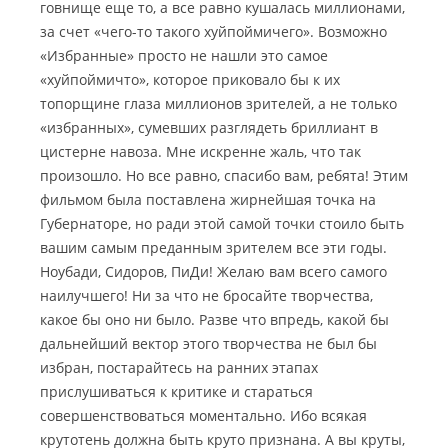
говнище еще то, а все равно кушалась миллионами,
за счет «чего-то такого хуйпоймичего». Возможно
«Избранные» просто не нашли это самое
«хуйпоймичто», которое приковало бы к их
топорщине глаза миллионов зрителей, а не только
«избранных», сумевших разглядеть бриллиант в
цистерне навоза. Мне искренне жаль, что так
произошло. Но все равно, спасибо вам, ребята! Этим
фильмом была поставлена жирнейшая точка на
Губернаторе, но ради этой самой точки стоило быть
вашим самым преданным зрителем все эти годы.
Ноубади, Сидоров, ПиДи! Желаю вам всего самого
наилучшего! Ни за что не бросайте творчества,
какое бы оно ни было. Разве что впредь, какой бы
дальнейший вектор этого творчества не был бы
избран, постарайтесь на ранних этапах
прислушиваться к критике и стараться
совершенствоваться моментально. Ибо всякая
крутотень должна быть круто признана. А вы круты,