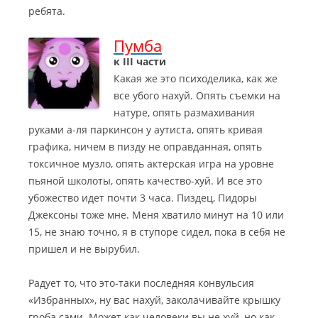
ребята.
Пумба
к III части
Какая же это психоделика, как же
все убого нахуй. Опять съемки на
натуре, опять размахивания
руками а-ля паркинсон у аутиста, опять кривая
графика, ничем в пизду не оправданная, опять
токсичное музло, опять актерская игра на уровне
пьяной школоты, опять качество-хуй.
И все это
убожество идет почти 3 часа. Пиздец, Пидоры
Джексоны тоже мне. Меня хватило минут на 10 или
15, не знаю точно, я в ступоре сидел, пока в себя не
пришел и не вырубил.
Радует то, что это-таки последняя конвульсия
«Избранных», ну вас нахуй, заколачивайте крышку
гроба сами. Может как человеки вы не хуй, но как