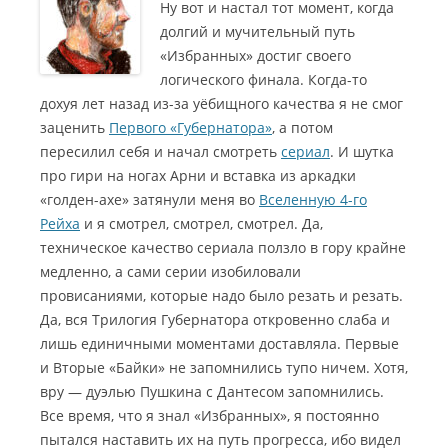
Ну вот и настал тот момент, когда
долгий и мучительный путь
«Избранных» достиг своего
логического финала. Когда-то
дохуя лет назад из-за уёбищного качества я не смог
заценить
Первого «Губернатора»
, а потом
пересилил себя и начал смотреть
сериал
. И шутка
про гири на ногах Арни и вставка из аркадки
«голден-ахе» затянули меня во
Вселенную 4-го
Рейха
и я смотрел, смотрел, смотрел.
Да,
техническое качество сериала ползло в гору крайне
медленно, а сами серии изобиловали
провисаниями, которые надо было резать и резать.
Да, вся Трилогия Губернатора откровенно слаба и
лишь единичными моментами доставляла. Первые
и Вторые «Байки» не запомнились тупо ничем. Хотя,
вру — дуэлью Пушкина с Дантесом запомнились.
Все время, что я знал «Избранных», я постоянно
пытался наставить их на путь прогресса, ибо видел