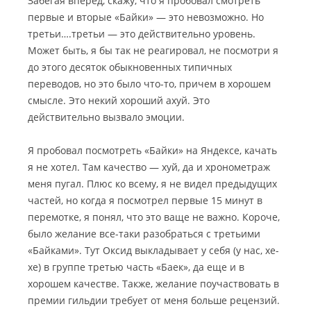
Забегая вперед, скажу, что я пробовал смотреть
первые и вторые «Байки» — это невозможно. Но
третьи….третьи — это действительно уровень.
Может быть, я бы так не реагировал, не посмотри я
до этого десяток обыкновенных типичных
переводов, но это было что-то, причем в хорошем
смысле. Это некий хороший ахуй. Это
действительно вызвало эмоции.
Я пробовал посмотреть «Байки» на Яндексе, качать
я не хотел. Там качество — хуй, да и хронометраж
меня пугал. Плюс ко всему, я не видел предыдущих
частей, но когда я посмотрел первые 15 минут в
перемотке, я понял, что это ваще не важно. Короче,
было желание все-таки разобраться с третьими
«Байками». Тут Оксид выкладывает у себя (у нас, хе-
хе) в группе третью часть «Баек», да еще и в
хорошем качестве. Также, желание поучаствовать в
премии гильдии требует от меня больше рецензий.