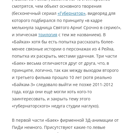
смотрятся, чем объект основного творения
(бесконечный сериал
«Губернатор»
, видеоряд для
которого подбирался по принципу «в кадре
мелькнула задница Святого Арни! Срочно в серию!»,
и эпическая
трилогия
с тем же названием). В
«Байках» хотя бы есть попытка рассказать более-
менее связные истории о персонажах из 4 Рейха,
попытка их раскрыть, местами удачная. Три части
«Баек» весьма отличаются друг от друга, что, в
принципе, логично, так как между выходом второго
и третьего фильма прошло 10 лет (хотя реально
«Байкам-3» следовало выйти не позже 2011-2012
года, когда они ещё могли хоть кого-то
заинтересовать, и закрыть тему этого
«губернаторского» недуга студии наглухо).
В первой части «Баек» фирменной 3Д-анимации от
ПиДи немного. Присутствуют какие-то левые