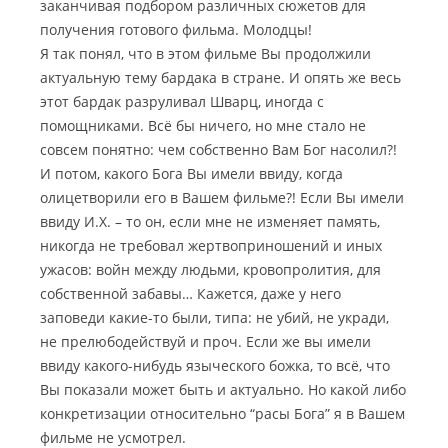
заканчивая подбором различных сюжетов для
получения готового фильма. Молодцы!
Я так понял, что в этом фильме Вы продолжили
актуальную тему бардака в стране. И опять же весь
этот бардак разруливал Шварц, иногда с
помощниками. Всё бы ничего, но мне стало не
совсем понятно: чем собственно Вам Бог насолил?!
И потом, какого Бога Вы имели ввиду, когда
олицетворили его в Вашем фильме?! Если Вы имели
ввиду И.Х. – то он, если мне не изменяет память,
никогда не требовал жертвоприношений и иных
ужасов: войн между людьми, кровопролития, для
собственной забавы… Кажется, даже у него
заповеди какие-то были, типа: не убий, не укради,
не прелюбодействуй и проч. Если же вы имели
ввиду какого-нибудь языческого божка, то всё, что
Вы показали может быть и актуально. Но какой либо
конкретизации относительно “расы Бога” я в Вашем
фильме не усмотрел.