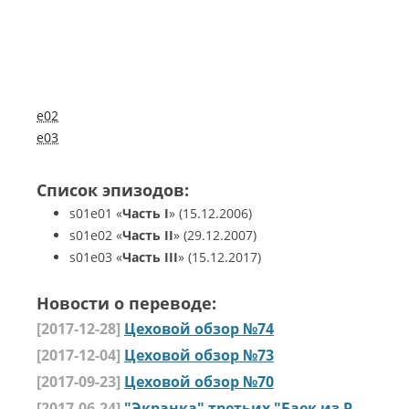
e02
e03
Список эпизодов:
s01e01
«
Часть I
»
(15.12.2006)
s01e02
«
Часть II
»
(29.12.2007)
s01e03
«
Часть III
»
(15.12.2017)
Новости о переводе:
[2017-12-28]
Цеховой обзор №74
[2017-12-04]
Цеховой обзор №73
[2017-09-23]
Цеховой обзор №70
[2017-06-24]
"Экранка" третьих "Баек из Рейха" от "Избранных"