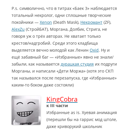
P.s. символично, что в титрах «Баек 3» наблюдается
тотальный некролог, одни сплошные творческие
покойники —
Xenon
(Death Mask),
Некромант
(ZF),
AlexZu
(СтройБАТ), Моргана, Долбик, Стрига, не
говоря уж о трёх авторах. Не хватает только
крестов/надгробий. Среди этого кладбища
выделяется вечно молодой как Ленин
Oxid
. Ну и
ещё забавный баг — «Избранные» явно не знали/
забыли, как называется
дурацкая студия
их подруги
Морганы, и написали «Дети Моржа» (хотя это СКП
так назывался после перезапуска, где «Избранные»
каким-то боком даже состояли)
KingCobra
к III части
Избранные as is. Хуевая анимация
(перешли бы на гаррис мод штоле,
даже криворукий школьник