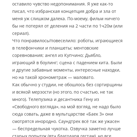
оставило чувство недопонимания. Я уже как-то
писал, что избранская концепция добра и зла от
меня уж слишком далека. По-моему, фильм ничего
бы не потерял от деления на 2 части по 1ч20м (или
сериал).
Что понравилось/повеселило: роботы, играющиеся
в телефончики и планшеты; ментовские
соревнования; ангел из Купчино; Дьябло,
играющий в боулинг; сцена с падением кита. Были
и другие забавные моменты, интересные находки,
но на такой хронометраж — маловато.
Как обычно у студии, не обошлось без сортирщины
и всякой мерзости (но этого, по счастью, не так
много). Телепузика и десантника Гену из
«Свободного взгляда», на мой взгляд, не надо было
сюда совать, даже в мультцарстве «Баек 3» они
смотрятся инородно. Саундтрек всё так же ужасен
— беспредельная чукотка. Озвучка заметно лучше
старых попыток (втч благодаря гестам), но все