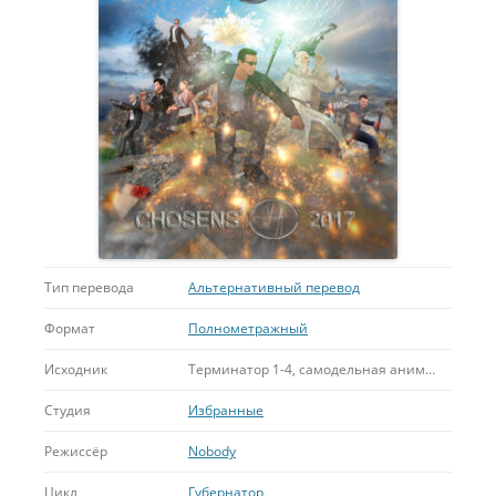
Тип перевода
Альтернативный перевод
Формат
Полнометражный
Исходник
Терминатор 1-4, самодельная анимация, Морские котики (1990), Аватар - Архивы, Язон и Аргонавты, Люди Икс, Луна 44, Американская история Х, Кольцо Нибелунгов, другие фильмы и телепередачи
Студия
Избранные
Режиссёр
Nobody
Цикл
Губернатор