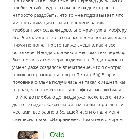
противная. Все-таки семь лет перевод делался,это
ниебический труд, это вам не исходник просто-
напросто раздобыть. Что-то мне подсказывает, что
именно анимация столько времени заняла.
«Избранные» создали довольно мрачную атмосферу
4го Рейха. Или что это они все время показывали…я
нихуя не понял, но это так же смешно, как и все
остальное. Иногда с кровью и жестокостью перебор
был, но зато атмосфера выдержена. В один момент
у меня даже создалось впечатление, что я смотрю
ролик по прохождению игры Петька-6 ))) Вторая
половина фильма получилась не такая смешная, как
первая, зато там всякие философские мысли были.
Но мне до них было до пизды уже после всего, что я
до этого видел. Какой бы фильм ни был противный
местами, все равно в большей части он для меня
смешной. Браво, «Избранные». Покойтесь с миром.
Oxid