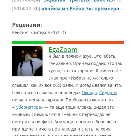
[2014-12-30]
«Байки из Рейха 3»: премьера трейлера
Рецензии:
Рейтинг критиков
-4
(
3
-
7
)
EgaZoom
Я был в полном ахуе. Это, ебать,
гениально. Причем подано это так
хуево, что аж хорошо. Я ничего не
знал про «Избранных», только
слышал, как их все обсирали. И догадывался за что.
Голоса их я слышал в переводах
Оксида
.
Сидоров
пиздец меня раздражал. Пробовал включать их
«Губернатора»
— та еще тошниловка.
Видел эти
«живые» съемки, что в смешных переводах не
смотрится ни фига. Анимацию помню. Больше, в
принципе, ничего не знаю, да и знать не хочу.