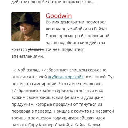
действительно без технических косяков…..
Goodwin
Во имя демократии посмотрел
легендарные «Байки из Рейха».
После просмотра 6 с половиной
часов подобного кинодейства
хочется
убивать
, точнее, поделиться
впечатлениями.
На мой взгляд, «Избранные» слишком серьезно
относятся к своей
«губернаторской»
вселенной. Тут
нет места самоиронии. Что самое печальное,
«Избранные» крайне серьезно относятся и ко
всяким своим юношеским фейлам и дурацким
придумкам, которые продолжают тянуться из
перевода в перевод. Пришла к кому-то из несвятой
троицы в замшелом году «шикарнейшая» идея
назвать Сару Коннор Сракой, а Кайла Калом