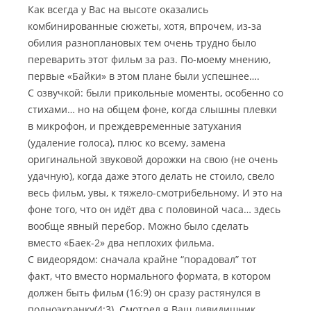
Как всегда у Вас на высоте оказались
комбинированные сюжеты, хотя, впрочем, из-за
обилия разноплановых тем очень трудно было
переварить этот фильм за раз. По-моему мнению,
первые «Байки» в этом плане были успешнее….
С озвучкой: были прикольные моменты, особенно со
стихами… но на общем фоне, когда слышны плевки
в микрофон, и преждевременные затухания
(удаление голоса), плюс ко всему, замена
оригинальной звуковой дорожки на свою (не очень
удачную), когда даже этого делать не стоило, свело
весь фильм, увы, к тяжело-смотрибельному. И это на
фоне того, что он идёт два с половиной часа… здесь
вообще явный перебор. Можно было сделать
вместо «Баек-2» два неплохих фильма.
С видеорядом: сначала крайне “порадовал” тот
факт, что вместо нормального формата, в котором
должен быть фильм (16:9) он сразу растянулся в
полноэкранку(4:3). Смотрел я Ваш дивидишник