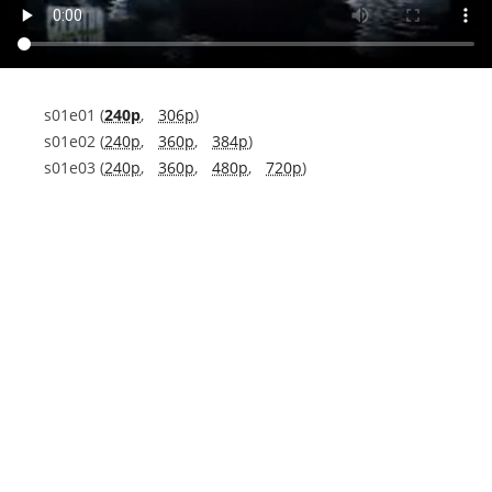
s01e01 (
240p
,
306p
)
s01e02 (
240p
,
360p
,
384p
)
s01e03 (
240p
,
360p
,
480p
,
720p
)