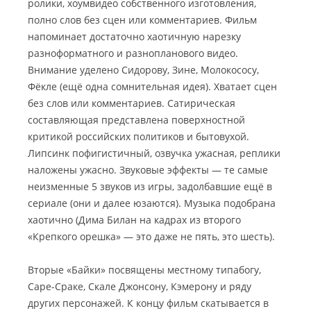
ролики, хоумвидео собственного изготовления,
полно слов без сцен или комментариев. Фильм
напоминает достаточно хаотичную нарезку
разноформатного и разнопланового видео.
Внимание уделено Сидорову, Зине, Молокососу,
Фёкле (ещё одна сомнительная идея). Хватает сцен
без слов или комментариев. Сатирическая
составляющая представлена поверхностной
критикой российских политиков и бытовухой.
Липсинк пофигистичный, озвучка ужасная, реплики
наложены ужасно. Звуковые эффекты — те самые
неизменные 5 звуков из игры, задолбавшие ещё в
сериале (они и далее юзаются). Музыка подобрана
хаотично (Дима Билан на кадрах из второго
«Крепкого орешка» — это даже не пять, это шесть).
Вторые «Байки» посвящены местному типабогу,
Саре-Сраке, Скале Джонсону, Кэмерону и ряду
других персонажей. К концу фильм скатывается в