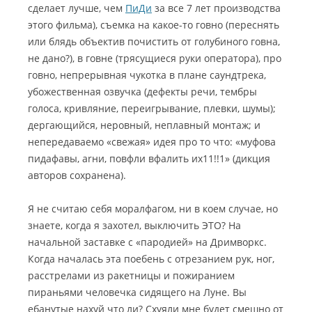
сделает лучше, чем
ПиДи
за все 7 лет производства
этого фильма), съемка на какое-то говно (переснять
или блядь объектив почистить от голубиного говна,
не дано?), в говне (трясущиеся руки оператора), про
говно,
непрерывная чукотка в плане саундтрека,
убожественная озвучка (дефекты речи, тембры
голоса, кривляние, переигрывание, плевки, шумы);
дергающийся, неровный, неплавный монтаж; и
непередаваемо «свежая» идея про то что: «муфова
пидафавы, аrни, повфли вфалить их11!!1» (дикция
авторов сохранена).
Я не считаю себя моралфагом, ни в коем случае, но
знаете, когда я захотел, выключить ЭТО? На
начальной заставке с «пародией» на Дримворкс.
Когда началась эта поебень с отрезанием рук, ног,
расстрелами из ракетницы и пожиранием
пираньями человечка сидящего на Луне. Вы
ебанутые нахуй что ли? Схуяли мне будет смешно от