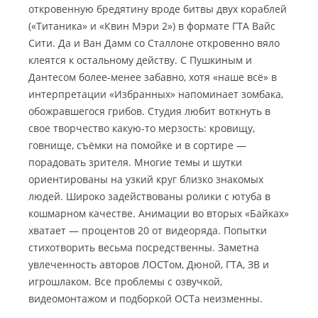
откровенную бредятину вроде битвы двух кораблей
(«Титаника» и «Квин Мэри 2») в формате ГТА Вайс
Сити. Да и Ван Дамм со Сталлоне откровенно вяло
клеятся к остальному действу. С Пушкиным и
Дантесом более-менее забавно, хотя «наше всё» в
интерпретации «Избранных» напоминает зомбака,
обожравшегося грибов. Студия любит воткнуть в
свое творчество какую-то мерзость: кровищу,
говнище, съёмки на помойке и в сортире —
порадовать зрителя. Многие темы и шутки
ориентированы на узкий круг близко знакомых
людей. Широко задействованы ролики с ютуба в
кошмарном качестве. Анимации во вторых «Байках»
хватает — процентов 20 от видеоряда. Попытки
стихотворить весьма посредственны. Заметна
увлеченность авторов ЛОСТом, Дюной, ГТА, ЗВ и
игрошлаком. Все проблемы с озвучкой,
видеомонтажом и подборкой ОСТа неизменны.