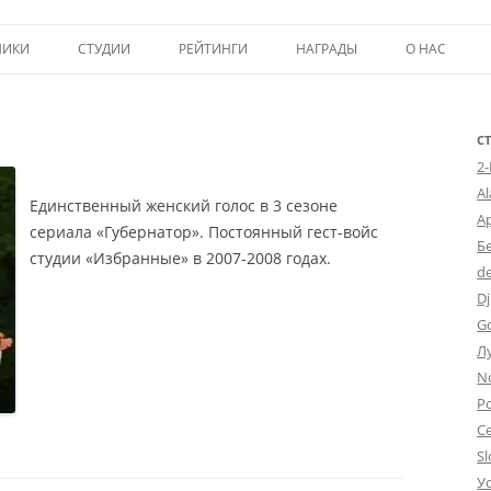
Перейти к содержимому
НИКИ
СТУДИИ
РЕЙТИНГИ
НАГРАДЫ
О НАС
ТОП-50
ПОМОЩЬ А
КРИТИКА
ВСТУПЛЕНИЕ
С
2
ИСТОРИЯ А
A
Единственный женский голос в 3 сезоне
А
сериала «Губернатор». Постоянный гест-войс
Б
студии «Избранные» в 2007-2008 годах.
d
Dj
G
Л
N
Po
С
Sl
У