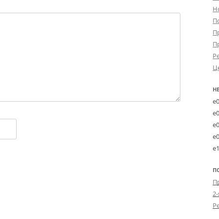
Н
П
П
П
Р
Ц
Н
e
e
e
e
e
П
2-