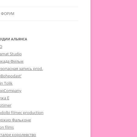
ФОРУМ
ЛЬЯНСУ
 В АЛЬЯНС
ТУДИИ АЛЬЯНСА
-D
ЛЬЯНСА
lamat Studio
ркада Фильм
езопасная запись prod.
eBohpodast’
in Tolik
opCompany
ужа Ё
otimer
dolbi filmec production
ержио Фальконе
on films
сталое королевство