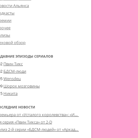
овости Альянса
одкасты
ремии
рочее
елизы
еховой обзор
ЕДАВНИЕ ЭПИЗОДЫ СЕРИАЛОВ
02
Пвин Тикс
02
БДСМ-люди
05
Wensdeц
09
Шорох мозговины
15
Никита
ОСЛЕДНИЕ НОВОСТИ
Премьера от «Усталого королевства»: «Игорь начал»
я серия «Пвин Тикса» от 2-D
Релиз 2-й серии «БДСМ-людей» от «Аркада Фильм»