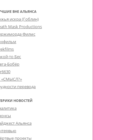
УЧШИЕ ВНЕ АЛЬЯНСА
ожья искра (Гоблин)
eath Mask Productions
ержиморда Филмс
онфильм
ekfilms
акой-то Бес
ега-Бобёр
er6630
Г «СМЫСЛ?»
рудности перевода
УБРИКИ НОВОСТЕЙ
налитика
нонсы
айджест Альянса
нтервью
ёртвые проекты