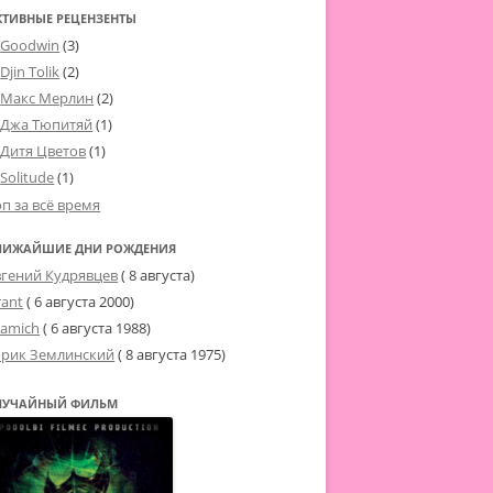
КТИВНЫЕ РЕЦЕНЗЕНТЫ
Goodwin
(3)
Djin Tolik
(2)
Макс Мерлин
(2)
Джа Тюпитяй
(1)
Дитя Цветов
(1)
Solitude
(1)
оп за всё время
ЛИЖАЙШИЕ ДНИ РОЖДЕНИЯ
вгений Кудрявцев
( 8 августа)
rant
(
6 августа 2000
)
tamich
(
6 августа 1988
)
рик Землинский
(
8 августа 1975
)
ЛУЧАЙНЫЙ ФИЛЬМ