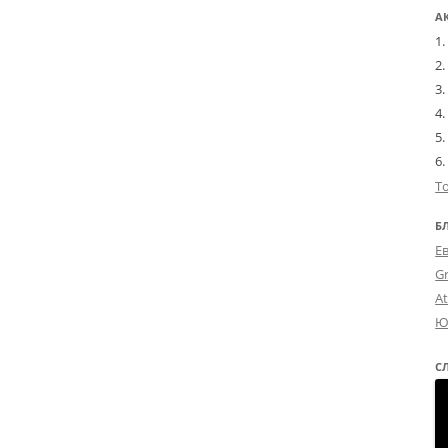
А
Т
Б
Е
G
A
Ю
С