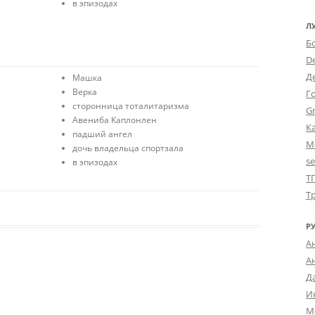
в эпизодах
Л
Б
D
Д
Машка
Верка
Г
сторонница тоталитаризма
Gr
Авениба Каплонлен
К
падший ангел
М
дочь владельца спортзала
s
в эпизодах
Т
Т
Р
А
А
Д
И
М