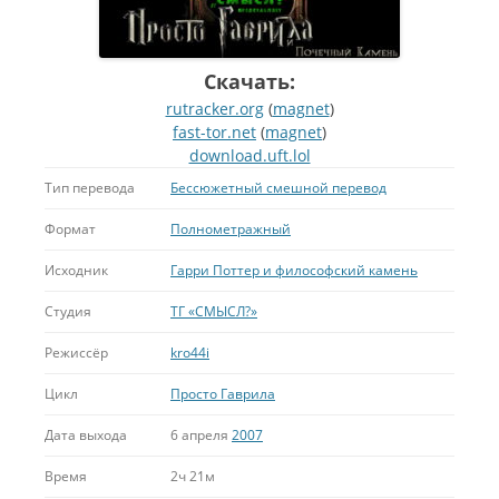
Скачать:
rutracker.org
(
magnet
)
fast-tor.net
(
magnet
)
download.uft.lol
Тип перевода
Бессюжетный смешной перевод
Формат
Полнометражный
Исходник
Гарри Поттер и философский камень
Студия
ТГ «СМЫСЛ?»
Режиссёр
kro44i
Цикл
Просто Гаврила
Дата выхода
6 апреля
2007
Время
2ч 21м