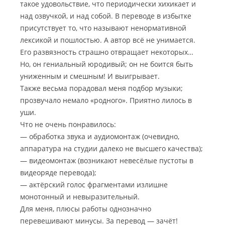
такое удовольствие, что периодически хихикает и
над озвучкой, и над собой. В переводе в избытке
присутствует то, что называют ненормативной
лексикой и пошлостью. А автор всё не унимается.
Его развязность страшно отвращает некоторых…
Но, он гениальный юродивый; он не боится быть
униженным и смешным! И выигрывает.
Также весьма порадовал меня подбор музыки;
прозвучало немало «родного». Приятно лилось в
уши.
Что не очень понравилось:
— обработка звука и аудиомонтаж (очевидно,
аппаратура на студии далеко не высшего качества);
— видеомонтаж (возникают невесёлые пустоты в
видеоряде перевода);
— актёрский голос фрагментами излишне
монотонный и невыразительный.
Для меня, плюсы работы однозначно
перевешивают минусы. За перевод — зачёт!