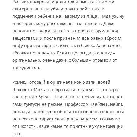
Россию, воскресили родителей вместе с ним же
альтернативным, убили родителей снова и
подменили ребёнка на Гаврилу из яйца… Мда уж, ну
и история, кому расскажешь – не поверят. Даже
непонятно – Харитон всё это просто выдумал под
веществами и после признания всё равно вбросил
инфу про его «брата», или так и было… А, неважно,
абсолютно неважно. Если в целом дать оценку –
оригинально, очень даже, с большим отрывом от
конкурентов.
Ромик, который в оригинале Рон Уизли, волей
Человека-Мозга превратился в тунгуса – это верх
сценарного бреда. На азиата не похож, акцента нет,
сами тунгусы не рыжие. Профессор Наебян (Снейп),
пожалуй, наиболее любопытный персонаж, который
неплохо оперирует словарным запасом в отличие
от школоты, даже какие-то приятные уху интонации
есть.