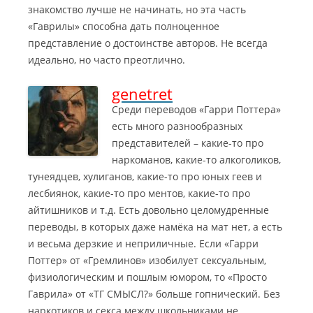
знакомство лучше не начинать, но эта часть
«Гаврилы» способна дать полноценное
представление о достоинстве авторов. Не всегда
идеально, но часто преотлично.
genetret
Среди переводов «Гарри Поттера»
есть много разнообразных
представителей – какие-то про
наркоманов, какие-то алкоголиков,
тунеядцев, хулиганов, какие-то про юных геев и
лесбиянок, какие-то про ментов, какие-то про
айтишников и т.д. Есть довольно целомудренные
переводы, в которых даже намёка на мат нет, а есть
и весьма дерзкие и неприличные. Если «Гарри
Поттер» от «Гремлинов» изобилует сексуальным,
физиологическим и пошлым юмором, то «Просто
Гаврила» от «ТГ СМЫСЛ?» больше гопнический.
Без
наркотиков и секса между школьниками не