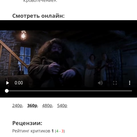
Кровотечение».
Смотреть онлайн:
240p
,
360p
,
480p
,
540p
Рецензии:
Рейтинг критиков
1
(
4
-
3
)