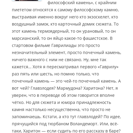
философский камень», с крайним
пиететом относятся к самому философскому камню
,
выстраивая именно вокруг него кто экзоскелет, кто
воздушный замок, кто карточный домик сюжета. То
этот камень термоядерный, то он урановый, то он
марсианский, то он яйцо какое-то фашистское. В
стартовом фильме Гаврилиады это просто
незначительный элемент, просто почечный камень,
ничего важного с ним не связано. Ну, мне так
кажется… Хотя я пересматривал первого «Гаврилу»
раз пять или шесть, но помню только, что
почечный камень — это чей-то почечный камень. А
вот чей? Главзлодея? Мармудона? Харитона? Нет, я
уверен, что в переводе об этом говорится вполне
чётко. Но для сюжета и юмора принадлежность
камня настолько несущественна, что просто не
запоминаешь. Кстати, а кто тут главзлодей? По идее,
прячущийся под тюрбаном Воландеморт. Или, всё-
таки, Харитон — если судить по его рассказу в баре?