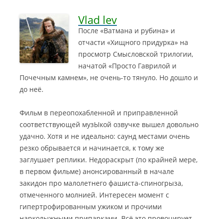
Vlad lev
После «Ватмана и рубина» и
отчасти «Хищного придурка» на
просмотр Смысловской трилогии,
начатой «Просто Гаврилой и
Почечным камнем», не очень-то тянуло. Но дошло и
до неё.
Фильм в переопохабленной и приправленной
соответствующей музЫкой озвучке вышел довольно
удачно. Хотя и не идеально: саунд местами очень
резко обрывается и начинается, к тому же
заглушает реплики. Недораскрыт (по крайней мере,
в первом фильме) анонсированный в начале
закидон про малолетнего фашиста-спиногрыза,
отмеченного молнией. Интересен момент с
гипертрофированным ужиком и прочими
нарколыжными припарками. Всё это провоцирует