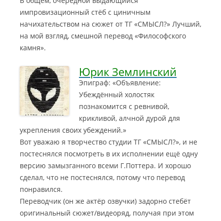
В общем, очередной выдающийся
импровизационный стёб с циничным
начихательством на сюжет от ТГ «СМЫСЛ?» Лучший,
на мой взгляд, смешной перевод «Философского
камня».
Юрик Землинский
Эпиграф: «Объявление:
Убеждённый холостяк
познакомится с ревнивой,
крикливой, алчной дурой для
укрепления своих убеждений.»
Вот уважаю я творчество студии ТГ «СМЫСЛ?», и не
постеснялся посмотреть в их исполнении ещё одну
версию замызганного всеми Г.Поттера. И хорошо
сделал, что не постеснялся, потому что перевод
понравился.
Переводчик (он же актёр озвучки) задорно стебёт
оригинальный сюжет/видеоряд, получая при этом