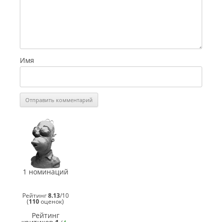
Имя
СинеГомэр
2007
Лучший
музыкальный
саундтрек
(
Человек-
1 номинаций
Мозг
)
Рейтинг
8.13
/
10
(
110
оценок)
Рейтинг