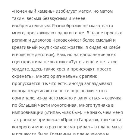
«Почечный камень» изобилует матом, но матом
таким, весьма безвкусным и менее
изобретательным. Разнообразия не сказать что
много, проскакивают одни и те же. В плане простых
реплик и диалогов Человек-Мозг более смелый и
креативный («Хуя сколько жратвы, я сидел на хлебе
и воде всё детство»). Увы, но на наполнение всех
сцен креатива не хватило: «Тут вы ещё и не такое
увидите, здесь такие хрени происходят, просто
охренеть». Много оригинальных реплик
пропускается, те, что есть, иногда запаздывают,
иногда озвучиваются не те персонажи, что в
оригинале, из-за чего можно и запутаться – озвучка
по большей части монотонная. Много тупняка в
импровизации («типа», «как бы»). Не знаю, чем меня
так раньше привлекал «Просто Гаврила», три части
которого я много раз пересматривал – в плане мата
и пошлости были Гремлины, в плане юмора и