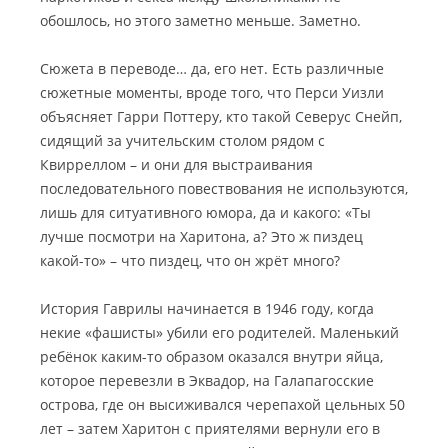
обошлось, но этого заметно меньше. Заметно.
Сюжета в переводе… да, его нет. Есть различные
сюжетные моменты, вроде того, что Перси Уизли
объясняет Гарри Поттеру, кто такой Северус Снейп,
сидящий за учительским столом рядом с
Квирреллом – и они для выстраивания
последовательного повествования не используются,
лишь для ситуативного юмора, да и какого: «Ты
лучше посмотри на Харитона, а? Это ж пиздец
какой-то» – что пиздец, что он жрёт много?
История Гаврилы начинается в 1946 году, когда
некие «фашисты» убили его родителей. Маленький
ребёнок каким-то образом оказался внутри яйца,
которое перевезли в Эквадор, на Галапагосские
острова, где он высиживался черепахой цельных 50
лет – затем Харитон с приятелями вернули его в