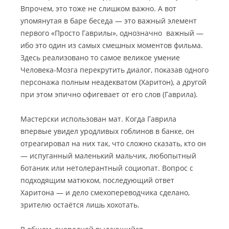
Впрочем, это тоже не слишком важно. А вот
упомянутая в баре беседа — это важный элемент
первого «Просто Гаврилы», однозначно важный —
ибо это один из самых смешных моментов фильма.
Здесь реализовано то самое великое умение
Человека-Мозга перекрутить диалог, показав одного
персонажа полным неадекватом (Харитон), а другой
при этом эпично офигевает от его слов (Гаврила).
Мастерски использован мат. Когда Гаврила
впервые увидел уродливых гоблинов в банке, он
отреагировал на них так, что сложно сказать, кто он
— испуганный маленький мальчик, любопытный
ботаник или нетолерантный социопат. Вопрос с
подходящим матюком, последующий ответ
Харитона — и дело смехопереводчика сделано,
зрителю остаётся лишь хохотать.