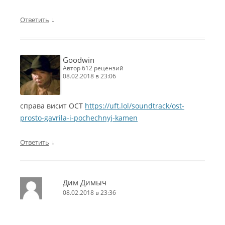
↓
Ответить
Goodwin
автор 612 рецензий
08.02.2018 в 23:06
справа висит ОСТ
https://uft.lol/soundtrack/ost-
prosto-gavrila-i-pochechnyj-kamen
↓
Ответить
Дим Димыч
08.02.2018 в 23:36