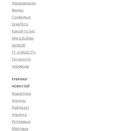
Держиморда
Филмс
Гонфильм
Grekfilms
Какой-то Бес
Мега-Бобёр
ser6630
ТГ «СМЫСЛ?»
Трудности
перевода
РУБРИКИ
НОВОСТЕЙ
Аналитика
Анонсы
Дайджест
Альянса
Интервью
Мёртвые