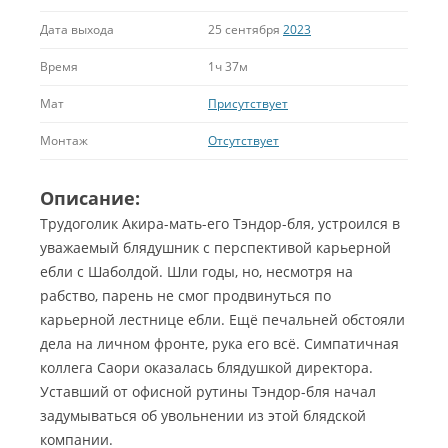
Дата выхода
25 сентября
2023
Время
1ч 37м
Мат
Присутствует
Монтаж
Отсутствует
Описание:
Трудоголик Акира-мать-его Тэндор-бля, устроился в
уважаемый блядушник с перспективой карьерной
ебли с Шаболдой. Шли годы, но, несмотря на
рабство, парень не смог продвинуться по
карьерной лестнице ебли. Ещё печальней обстояли
дела на личном фронте, рука его всё. Симпатичная
коллега Саори оказалась блядушкой директора.
Уставший от офисной рутины Тэндор-бля начал
задумываться об увольнении из этой блядской
компании.