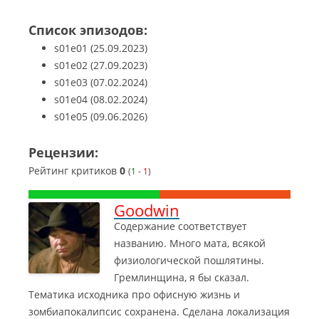
Список эпизодов:
s01e01
(25.09.2023)
s01e02
(27.09.2023)
s01e03
(07.02.2024)
s01e04
(08.02.2024)
s01e05
(09.06.2026)
Рецензии:
Рейтинг критиков
0
(
1
-
1
)
Goodwin
Содержание соответствует
названию. Много мата, всякой
физиологической пошлятины.
Гремлинщина, я бы сказал.
Тематика исходника про офисную жизнь и
зомбиапокалипсис сохранена. Сделана локализация