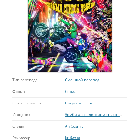
Тип перевода
Смешной перевод
Формат
Сериал
Статус сериала
Продолжается
Исходник
Зомби-апокалипсис и список из 100 дел, что я выполню перед смертью
Студия
AniCosmic
Режиссёр
Кибитка