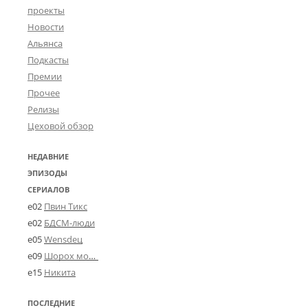
проекты
Новости
Альянса
Подкасты
Премии
Прочее
Релизы
Цеховой обзор
НЕДАВНИЕ
ЭПИЗОДЫ
СЕРИАЛОВ
e02
Пвин Тикс
e02
БДСМ-люди
e05
Wensdeц
e09
Шорох мозговины
e15
Никита
ПОСЛЕДНИЕ