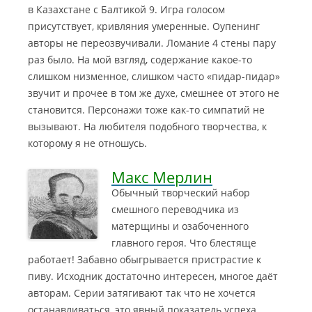
в Казахстане с Балтикой 9.
Игра голосом
присутствует, кривляния умеренные. Оупенинг
авторы не переозвучивали. Ломание 4 стены пару
раз было. На мой взгляд, содержание какое-то
слишком низменное, слишком часто «пидар-пидар»
звучит и прочее в том же духе, смешнее от этого не
становится. Персонажи тоже как-то симпатий не
вызывают. На любителя подобного творчества, к
которому я не отношусь.
Макс Мерлин
Обычный творческий набор
смешного переводчика из
матерщины и озабоченного
главного героя. Что блестяще
работает! Забавно обыгрывается пристрастие к
пиву. Исходник достаточно интересен, многое даёт
авторам.
Серии затягивают так что не хочется
останавливаться, это явный показатель успеха.