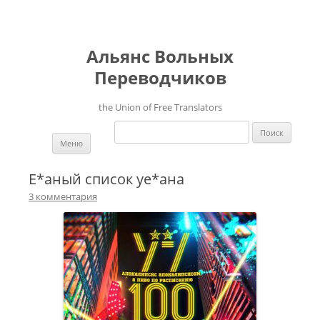
Альянс Вольных
Переводчиков
the Union of Free Translators
Найти:
Перейти к содержимому
Меню
Е*аный список уе*ана
3 комментария