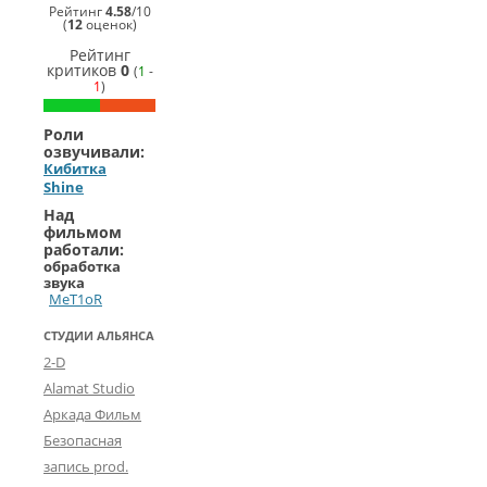
Рейтинг
4.58
/
10
(
12
оценок)
Рейтинг
критиков
0
(
1
-
1
)
Роли
озвучивали:
Кибитка
Shine
Над
фильмом
работали:
обработка
звука
MeT1oR
СТУДИИ АЛЬЯНСА
2-D
Alamat Studio
Аркада Фильм
Безопасная
запись prod.