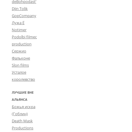
deBohpodast’
Djin Tolik
GopCompany
Лужа Ё
Notimer
Podolbi filmec
production
Сержио
Фальконе
Slon films
Усталое
королевство
ЛУЧШИЕ ВНЕ
АЛЬЯНСА
Божья искра
(Гоблин)
Death Mask
Productions