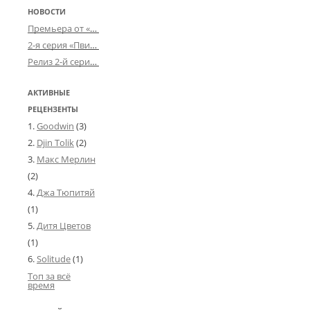
НОВОСТИ
Премьера от «Усталого королевства»: «Игорь начал»
2-я серия «Пвин Тикса» от 2-D
Релиз 2-й серии «БДСМ-людей» от «Аркада Фильм»
АКТИВНЫЕ
РЕЦЕНЗЕНТЫ
Goodwin
(3)
Djin Tolik
(2)
Макс Мерлин
(2)
Джа Тюпитяй
(1)
Дитя Цветов
(1)
Solitude
(1)
Топ за всё
время