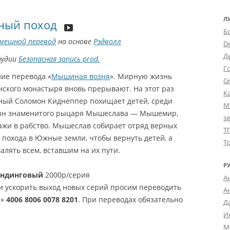
Л
ый поход
Б
мешной перевод
на основе
Рэдволл
D
Д
тудии
Безопасная запись prod.
Г
ие перевода «
Мышиная возня
». Мирную жизнь
Gr
нского монастыря вновь прерывают. На этот раз
К
ный Соломон Киднеппер похищает детей, среди
М
ын знаменитого рыцаря Мышеслава — Мышемир,
s
ажи в рабство. Мышеслав собирает отряд верных
Т
 похода в Южные земли, чтобы вернуть детей, а
Т
алять всем, вставшим на их пути.
Р
андинговый
2000р/серия
А
и ускорить выход новых серий просим переводить
А
а»
4006 8006 0078 8201
. При переводах обязательно
Д
И
М