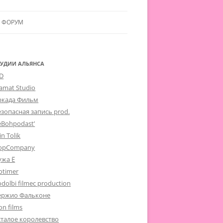
ФОРУМ
ЛЬЯНСУ
 В АЛЬЯНС
ТУДИИ АЛЬЯНСА
-D
ЛЬЯНСА
lamat Studio
ркада Фильм
езопасная запись prod.
eBohpodast’
in Tolik
opCompany
ужа Ё
otimer
dolbi filmec production
ержио Фальконе
on films
сталое королевство