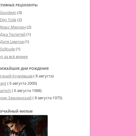
КТИВНЫЕ РЕЦЕНЗЕНТЫ
Goodwin
(3)
Djin Tolik
(2)
Макс Мерлин
(2)
Джа Тюпитяй
(1)
Дитя Цветов
(1)
Solitude
(1)
оп за всё время
ЛИЖАЙШИЕ ДНИ РОЖДЕНИЯ
вгений Кудрявцев
( 8 августа)
rant
(
6 августа 2000
)
tamich
(
6 августа 1988
)
рик Землинский
(
8 августа 1975
)
ЛУЧАЙНЫЙ ФИЛЬМ