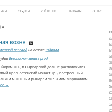
Перейти к содержимому
НИКИ
СТУДИИ
РЕЙТИНГИ
НАГРАДЫ
О НАС
ТОП-50
ПОМОЩЬ А
ы»
КРИТИКА
ВСТУПЛЕНИЕ
С
2
ая возня
ИСТОРИЯ А
A
мешной перевод
на основе
Рэдволл
А
Б
тудии
Безопасная запись prod.
d
е Йоркмышь, в Сырварской долине расположился
Dj
овый Красностенский монастырь, построенный
G
великим мышиным рыцарем Уильямом Маршаллом.
Л
лее
→
N
Po
С
Sl
У