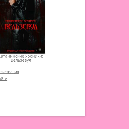
Сатанинские хроники:
Вельзевул
егистрация
ойти