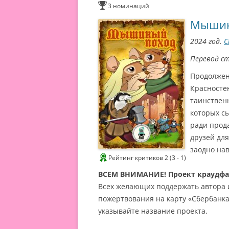
3 номинаций
Мышин
2024 год.
С
Перевод с
Продолжен
Красносте
таинствен
которых с
ради прод
друзей для
заодно нав
Рейтинг критиков 2 (3 - 1)
ВСЕМ ВНИМАНИЕ! Проект краудф
Всех желающих поддержать автора 
пожертвования на карту «Сбербанк
указывайте название проекта.