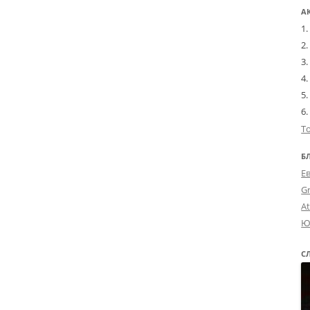
А
Т
Б
Е
G
A
Ю
С