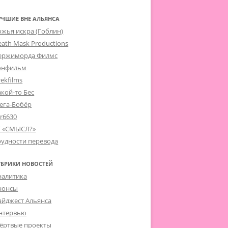
УЧШИЕ ВНЕ АЛЬЯНСА
ожья искра (Гоблин)
eath Mask Productions
ержиморда Филмс
онфильм
ekfilms
акой-то Бес
ега-Бобёр
er6630
Г «СМЫСЛ?»
рудности перевода
УБРИКИ НОВОСТЕЙ
налитика
нонсы
айджест Альянса
нтервью
ёртвые проекты