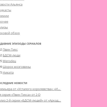
овости Альянса
одкасты
ремии
рочее
елизы
еховой обзор
ЕДАВНИЕ ЭПИЗОДЫ СЕРИАЛОВ
02
Пвин Тикс
02
БДСМ-люди
05
Wensdeц
09
Шорох мозговины
15
Никита
ОСЛЕДНИЕ НОВОСТИ
Премьера от «Усталого королевства»: «Игорь начал»
я серия «Пвин Тикса» от 2-D
Релиз 2-й серии «БДСМ-людей» от «Аркада Фильм»