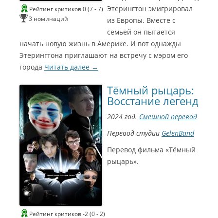
Этерингтон эмигрировал
Рейтинг критиков 0 (7 - 7)
р
р
р
р
3 номинаций
из Европы. Вместе с
2
2
2
2
семьёй он пытается
0
0
0
0
начать новую жизнь в Америке. И вот однажды
Этерингтона приглашают на встречу с мэром его
1
1
1
1
города
Читать далее
→
7
7
4
4
С
Л
Л
Л
Л
и
Тёмный рыцарь:
у
у
у
у
Восстание легенд
н
ч
ч
ч
ч
ш
ш
ш
ш
е
2024 год.
Смешной перевод
и
и
и
и
Г
й
й
й
й
Перевод студии
GelenBand
м
р
а
р
о
Перевод фильма «Тёмный
о
е
к
е
м
н
ж
т
ж
рыцарь».
т
и
ё
и
э
а
с
р
с
р
ж
с
о
с
э
ё
з
ё
2
п
р
в
р
0
Рейтинг критиков -2 (0 - 2)