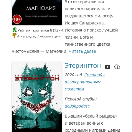
Это история жизни
великого наркомана и
выдающегося философа
Иешку Сандрасяна.
История о поиске лучшей
Рейтинг критиков 8 (12 - 4)
4 награды, 7 номинаций
жизни, Бога и
таинственного цветка
чистомыслия — Магнолии.
Читать далее
→
Этерингтон
С
С
С
С
2020 год.
Смешной с
и
и
и
и
альтернативным
н
н
н
н
сюжетом
е
е
е
е
Перевод студии
Г
Г
Г
Г
deBohpodast’
о
о
о
о
Бывший «белый рыцарь»
м
м
м
м
и ветеран войны с
холодными ниграми Дэвид
э
э
э
э