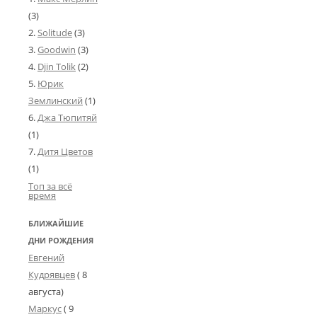
к
я
(3)
т
н
Solitude
(3)
ё
С
р
Goodwin
(3)
и
о
Djin Tolik
(2)
з
Юрик
н
в
Землинский
(1)
е
у
Джа Тюпитяй
ч
Г
(1)
к
о
и
Дитя Цветов
в
м
(1)
т
Топ за всё
э
о
время
р
р
о
БЛИЖАЙШИЕ
2
г
ДНИ РОЖДЕНИЯ
о
0
Евгений
п
1
Кудрявцев
( 8
л
7
а
августа)
н
Маркус
Л
( 9