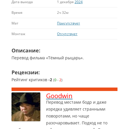
Дата выхода
1 декабря
2024
Время
2ч 32м
Мат
Присутствует
Монтаж
Отсутствует
Описание:
Перевод фильма «Тёмный рыцарь».
Рецензии:
Рейтинг критиков
-2
(
0
-
2
)
Goodwin
Перевод местами бодр и даже
изредка удивляет странными
поворотами, но чаще
разочаровывает. Подход не то