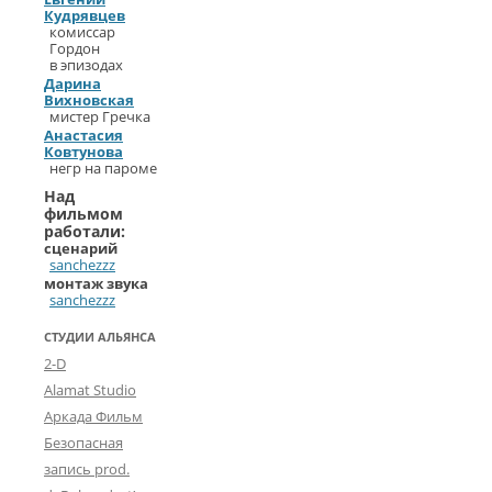
Кудрявцев
комиссар
Гордон
в эпизодах
Дарина
Вихновская
мистер Гречка
Анастасия
Ковтунова
негр на пароме
Над
фильмом
работали:
сценарий
sanchezzz
монтаж звука
sanchezzz
СТУДИИ АЛЬЯНСА
2-D
Alamat Studio
Аркада Фильм
Безопасная
запись prod.