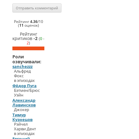
Рейтинг
4.36
/
10
(
11
оценок)
Рейтинг
критиков
-2
(
0
-
2
)
Роли
озвучивали:
sanchezzz
Альфред
Фокс
в эпизодах
Фёдор Пуга
Бэтмен/Брюс
Уэйн
Александр
Лавинсков
Джокер
Тимур
Кузнецов
Рэйчел
Харви Дент
в эпизодах
Евгений