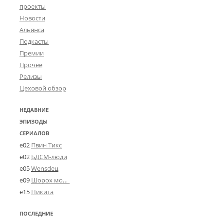
проекты
Новости
Альянса
Подкасты
Премии
Прочее
Релизы
Цеховой обзор
НЕДАВНИЕ
ЭПИЗОДЫ
СЕРИАЛОВ
e02
Пвин Тикс
e02
БДСМ-люди
e05
Wensdeц
e09
Шорох мозговины
e15
Никита
ПОСЛЕДНИЕ