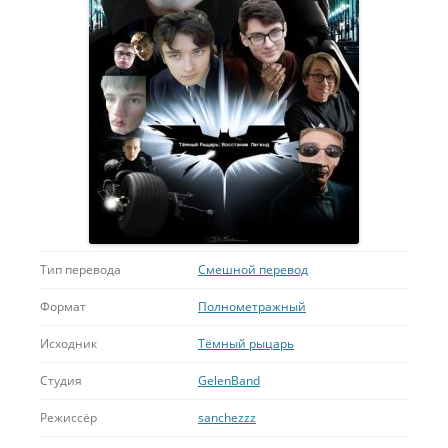
Тип перевода
Смешной перевод
Формат
Полнометражный
Исходник
Тёмный рыцарь
Студия
GelenBand
Режиссёр
sanchezzz