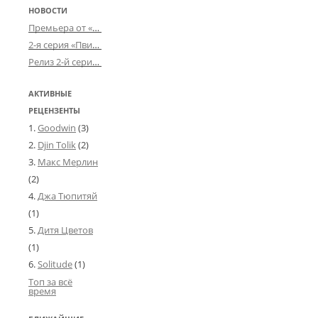
НОВОСТИ
Премьера от «Усталого королевства»: «Игорь начал»
2-я серия «Пвин Тикса» от 2-D
Релиз 2-й серии «БДСМ-людей» от «Аркада Фильм»
АКТИВНЫЕ
РЕЦЕНЗЕНТЫ
Goodwin
(3)
Djin Tolik
(2)
Макс Мерлин
(2)
Джа Тюпитяй
(1)
Дитя Цветов
(1)
Solitude
(1)
Топ за всё
время