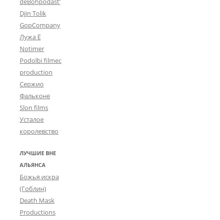
deBohpodast’
Djin Tolik
GopCompany
Лужа Ё
Notimer
Podolbi filmec
production
Сержио
Фальконе
Slon films
Усталое
королевство
ЛУЧШИЕ ВНЕ
АЛЬЯНСА
Божья искра
(Гоблин)
Death Mask
Productions