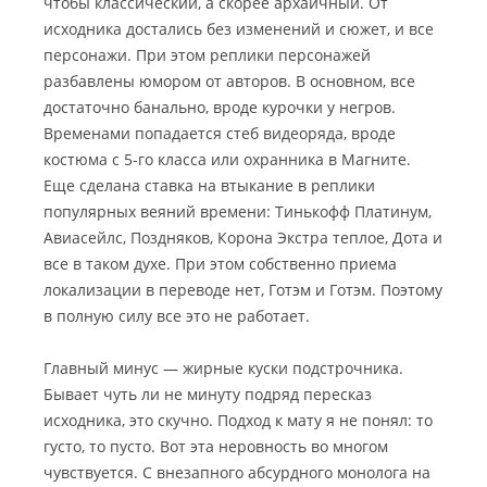
чтобы классический, а скорее архаичный. От
исходника достались без изменений и сюжет, и все
персонажи. При этом реплики персонажей
разбавлены юмором от авторов.
В основном, все
достаточно банально, вроде курочки у негров.
Временами попадается стеб видеоряда, вроде
костюма с 5-го класса или охранника в Магните.
Еще сделана ставка на втыкание в реплики
популярных веяний времени: Тинькофф Платинум,
Авиасейлс, Поздняков, Корона Экстра теплое, Дота и
все в таком духе. При этом собственно приема
локализации в переводе нет, Готэм и Готэм. Поэтому
в полную силу все это не работает.
Главный минус — жирные куски подстрочника.
Бывает чуть ли не минуту подряд пересказ
исходника, это скучно. Подход к мату я не понял: то
густо, то пусто. Вот эта неровность во многом
чувствуется. С внезапного абсурдного монолога на