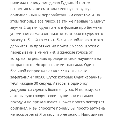
понимал почему негодовал Гудвин. И потом
вспомнил мы же смотрим смешную озвучку с
оригинальным и переработанным сюжетом. А на
этом поприще все плохо, за эти же первые 15 минут
звучит 2 шутки, одна то что в фильме про Бэтмена
упоминается магазин «магнит», вторая в суде: «что
засажу тебе, ой то есть тебя» и заспойлерю что это
держится на протяжении почти 3 часов. Шутки с
перерывами в минут 7-8, и женские голоса от
которых ты решишь проверить свои наушники на
исправность. Но хрен с этими голосами. Один
большой вопрос КАК? КАК? 7 ЧЕЛОВЕК? Не
зафигачили 100500 шуток которые будут херачить
тебя каждые 30 секунд. Авторы в одиночку
умудряются сделать больше шуток. И по тому, как
авторы сухо говорят свои шутки они их самих
походу и не прикалывают. Сюжет просто повторяет
оригинал, и вы спросите почему бы просто Бэтмена
не посмотреть? Я отвесу что не знаю… Напоминает