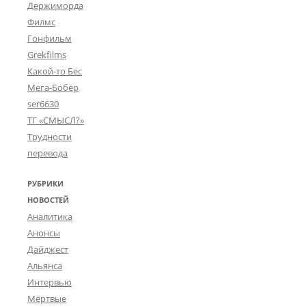
Держиморда
Филмс
Гонфильм
Grekfilms
Какой-то Бес
Мега-Бобёр
ser6630
ТГ «СМЫСЛ?»
Трудности
перевода
РУБРИКИ
НОВОСТЕЙ
Аналитика
Анонсы
Дайджест
Альянса
Интервью
Мёртвые