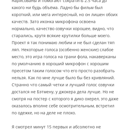
нарисованы и помогают сократить 2.5 часа до
какого ни будь объёма.
Ладно бы фильм был
короткий, или мега интересный, но он лишен обоих
качеств. Зато иконка микрофона освоена
нормально, качество озвучки хорошее, видно, что
старались, крутя всякие крутилки больше моего.
Проект я так понимаю любим и не был сделан тяп
ляп. Некоторые голоса (особенно женские) слабое
место, это игра голоса на грани фола, накаверканы
по умолчанию в хороший микрофон с хорошим
пресетом таким голосом что его просто разобрать
нельзя. Как по мне лучше было бы без кривляний.
Странно что самый четки и лучший голос озвучки
достался не Бэтмену, у джокера дела лучше. Но не
смотря на постер с которого я дико охерел, это даже
оказалось вполне себе осмотрительным, встретил
по одежке, но на деле не плохо.
Я смотрел минут 15 первых и абсолютно не