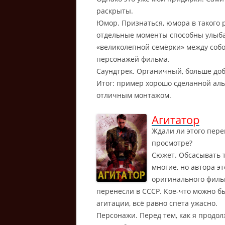
раскрыты.
Юмор. Признаться, юмора в такого р
отдельные моменты способны улыба
«великолепной семёрки» между собой
персонажей фильма.
Саундтрек. Органичный, больше доб
Итог: пример хорошо сделанной ал
отличным монтажом.
Агитатор
Ждали ли этого пере
просмотре?
Сюжет. Обсасывать 
многие, но автора э
оригинального фильм
перенесли в СССР.
Кое-что можно бы
агитации, всё равно спета ужасно.
Персонажи. Перед тем, как я продол