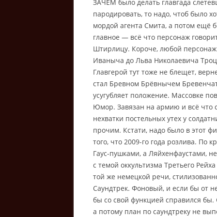
ЗАЧЕМ было делать главгада слете
пародировать, то надо, чтоб было хо
мордой агента Смита, а потом ещё 
главное — всё что персонаж говорит.
Штирлицу. Короче, любой персонаж м
Иваныча до Льва Николаевича Троцк
Главгерой тут тоже не блещет, верн
стал Бревном Брёвнычем Бревенчатых
усугубляет положение. Массовке пов
Юмор. Завязан на армию и всё что с
нехватки постельных утех у солдатн
прочим. Кстати, надо было в этот 
того, что 2009-го года розлива. По 
Гаус-пушками, а Ляйхенфаустами, не
с темой оккультизма Третьего Рейха
той же немецкой речи, стилизованно
Саундтрек. Фоновый, и если бы от н
бы со свой функцией справился бы.
а потому план по саундтреку не вып