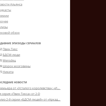
овости Альянса
одкасты
ремии
рочее
елизы
еховой обзор
ЕДАВНИЕ ЭПИЗОДЫ СЕРИАЛОВ
02
Пвин Тикс
02
БДСМ-люди
05
Wensdeц
09
Шорох мозговины
15
Никита
ОСЛЕДНИЕ НОВОСТИ
Премьера от «Усталого королевства»: «Игорь начал»
я серия «Пвин Тикса» от 2-D
Релиз 2-й серии «БДСМ-людей» от «Аркада Фильм»