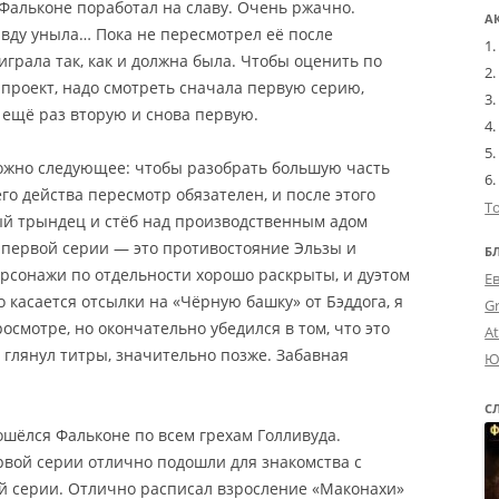
, Фальконе поработал на славу. Очень ржачно.
А
вду уныла… Пока не пересмотрел её после
играла так, как и должна была. Чтобы оценить по
проект, надо смотреть сначала первую серию,
 ещё раз вторую и снова первую.
можно следующее: чтобы разобрать большую часть
его действа пересмотр обязателен, и после этого
Т
ый трындец и стёб над производственным адом
 первой серии — это противостояние Эльзы и
Б
ерсонажи по отдельности хорошо раскрыты, и дуэтом
Е
 касается отсылки на «Чёрную башку» от Бэддога, я
G
смотре, но окончательно убедился в том, что это
A
а глянул титры, значительно позже. Забавная
Ю
С
ошёлся Фальконе по всем грехам Голливуда.
рвой серии отлично подошли для знакомства с
 серии. Отлично расписал взросление «Маконахи»