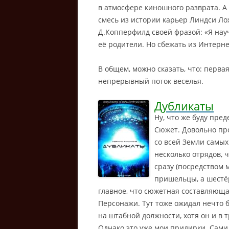
в атмосфере киношного разврата. А
смесь из истории карьер Линдси Ло
Д.Копперфилд своей фразой: «Я научи
её родители. Но сбежать из Интерн
В общем, можно сказать, что: первая
непрерывный поток веселья.
Дубликаты
Ну, что же буду пре
Сюжет. Довольно про
со всей Земли самых
несколько отрядов, 
сразу (посредством м
пришельцы, а шестё
главное, что сюжетная составляюща
Персонажи. Тут тоже ожидал нечто 
на штабной должности, хотя он и в 
Однако это уже мои придирки. Сам