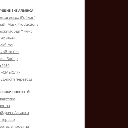
УЧШИЕ ВНЕ АЛЬЯНСА
ожья искра (Гоблин)
eath Mask Productions
ержиморда Филмс
онфильм
ekfilms
акой-то Бес
ега-Бобёр
er6630
Г «СМЫСЛ?»
рудности перевода
УБРИКИ НОВОСТЕЙ
налитика
нонсы
айджест Альянса
нтервью
ёртвые проекты