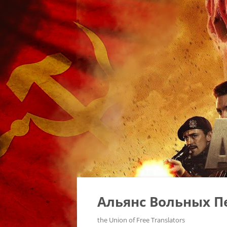
Альянс Вольных П
the Union of Free Translators