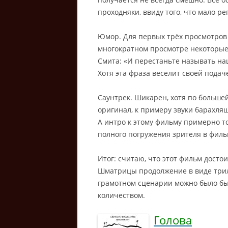
проходняки, ввиду того, что мало р
Юмор. Для первых трёх просмотров
многократном просмотре некоторые
Смита: «И перестаньте называть на
Хотя эта фраза веселит своей подаче
Саунтрек. Шикарен, хотя по большей
оригинал, к примеру звуки барахля
А интро к этому фильму примерно то
полного погружения зрителя в филь
Итог: считаю, что этот фильм достои
Шматрицы продолжение в виде трило
грамотном сценарии можно было бы 
количеством.
Голова