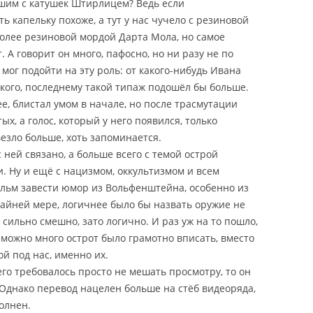
вшим с катушек Штирлицем? Ведь если
ть капельку похоже, а тут у нас чучело с резиновой
более резиновой мордой Дарта Мола, но самое
 А говорит он много, пафосно, но ни разу не по
ог подойти на эту роль: от какого-нибудь Ивана
ого, последнему такой типаж подошёл бы больше.
ее, блистал умом в начале, но после трасмутации
, а голос, который у него появился, только
езло больше, хоть запоминается.
 ней связано, а больше всего с темой острой
и. Ну и ещё с нацизмом, оккультизмом и всем
фильм завести юмор из Вольфенштейна, особенно из
крайней мере, логичнее было бы назвать оружие не
 сильно смешно, зато логично. И раз уж на то пошло,
 можно много острот было грамотно вписать, вместо
й под нас, именно их.
его требовалось просто не мешать просмотру, то он
 Однако перевод нацелен больше на стёб видеоряда,
олнен.