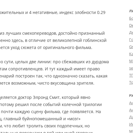
Л
ожительных и 4 негативные, индекс злобности 0.29
Б
D
Д
 из лучших смехопереводов, достойно признанный
Г
енно здесь, в отличие от великолепной гоблинской
Gr
ется уход сюжета от оригинального фильма.
К
М
по сути, целых две линии: про сбежавших из дурдома
s
там сопротивленцев. И тут каждый имеет право
Т
енарий построен так, что однозначно сказать, какая
Т
ется возможным, чисто вкусовщина зрителя.
Р
еляется доктор Элронд Смит, который явно
А
а потому решил после событий колечной трилогии
А
т почти каждую сцену фильма, где появляется. На
Д
ц, главный буйнопомешанный и «мозг»
И
м, что любит тролить своих подопечных, но
М
остальные персонажи в той или иной степени