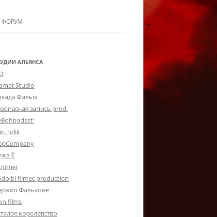
ФОРУМ
ЛЬЯНСУ
 В АЛЬЯНС
ТУДИИ АЛЬЯНСА
-D
ЛЬЯНСА
lamat Studio
ркада Фильм
езопасная запись prod.
eBohpodast’
in Tolik
opCompany
ужа Ё
otimer
dolbi filmec production
ержио Фальконе
on films
сталое королевство