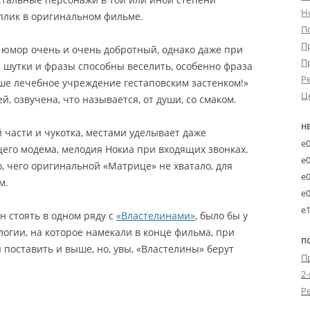
Н
еплик в оригинальном фильме.
П
П
 юмор очень и очень добротный, однако даже при
П
 шутки и фразы способны веселить, особенно фраза
Р
ше лечебное учреждение гестаповским застенком!»
Ц
й, озвучена, что называется, от души, со смаком.
Н
 части и чукотка, местами уделывает даже
e
щего модема, мелодия Нокиа при входящих звонках.
e
, чего оригинальной «Матрице» не хватало, для
e
м.
e
e
н стоять в одном ряду с
«Властелинами»
, было бы у
гии, на которое намекали в конце фильма, при
П
поставить и выше, но, увы, «Властелины» берут
2-