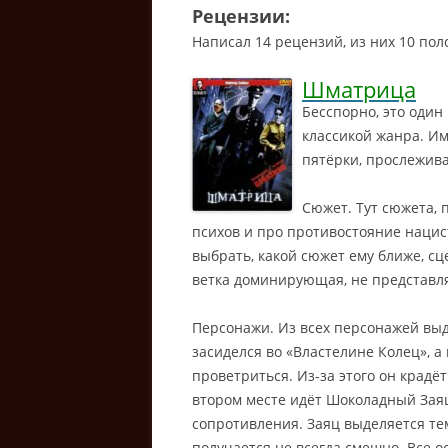
Рецензии:
Написал 14 рецензий, из них 10 пол
Шматрица
Бесспорно, это один
классикой жанра. Им
пятёрки, прослежива
Сюжет. Тут сюжета, 
психов и про противостояние нацис
выбрать, какой сюжет ему ближе, сц
ветка доминирующая, не представля
Персонажи. Из всех персонажей выд
засиделся во «Властелине Колец», 
проветриться. Из-за этого он крадё
втором месте идёт Шоколадный Зая
сопротивления. Заяц выделяется те
получается не всегда смешно. Все 