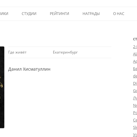
Перейти к содержимому
НИКИ
СТУДИИ
РЕЙТИНГИ
НАГРАДЫ
О НАС
ТОП-50
ПОМОЩЬ А
КРИТИКА
ВСТУПЛЕНИЕ
С
2
ИСТОРИЯ А
Где живёт
Екатеринбург
A
А
Б
Данил Хисматуллин
d
Dj
G
Л
N
Po
С
Sl
У