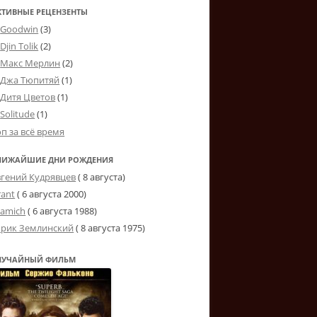
КТИВНЫЕ РЕЦЕНЗЕНТЫ
Goodwin
(3)
Djin Tolik
(2)
Макс Мерлин
(2)
Джа Тюпитяй
(1)
Дитя Цветов
(1)
Solitude
(1)
оп за всё время
ЛИЖАЙШИЕ ДНИ РОЖДЕНИЯ
вгений Кудрявцев
( 8 августа)
rant
(
6 августа 2000
)
tamich
(
6 августа 1988
)
рик Землинский
(
8 августа 1975
)
ЛУЧАЙНЫЙ ФИЛЬМ