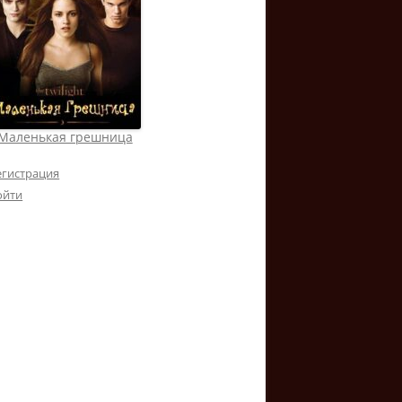
Маленькая грешница
егистрация
ойти