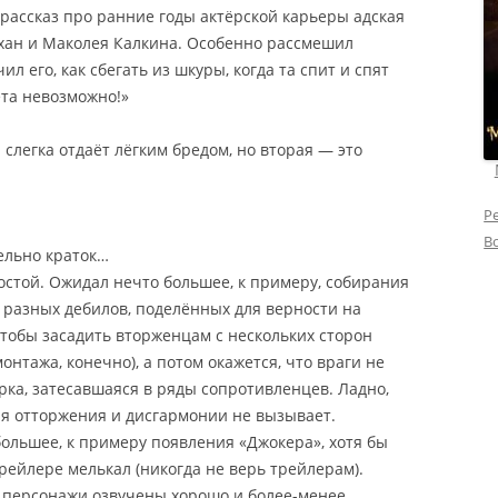
 рассказ про ранние годы актёрской карьеры адская
хан и Маколея Калкина. Особенно рассмешил
л его, как сбегать из шкуры, когда та спит и спят
ета невозможно!»
 слегка отдаёт лёгким бредом, но вторая — это
Р
В
дельно краток…
стой. Ожидал нечто большее, к примеру, собирания
 разных дебилов, поделённых для верности на
чтобы засадить вторженцам с нескольких сторон
онтажа, конечно), а потом окажется, что враги не
рка, затесавшаяся в ряды сопротивленцев.
Ладно,
я отторжения и дисгармонии не вызывает.
большее, к примеру появления «Джокера», хотя бы
трейлере мелькал (никогда не верь трейлерам).
и персонажи озвучены хорошо и более-менее