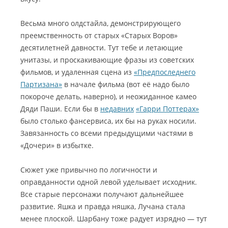
Весьма много олдстайла, демонстрирующего
преемственность от старых «Старых Воров»
десятилетней давности. Тут тебе и летающие
унитазы, и проскакивающие фразы из советских
фильмов, и удаленная сцена из
«Предпоследнего
Партизана»
в начале фильма (вот её надо было
покороче делать, наверно), и неожиданное камео
Дяди Паши. Если бы в
недавних
«Гарри Поттерах»
было столько фансервиса, их бы на руках носили.
Завязанность со всеми предыдущими частями в
«Дочери» в избытке.
Сюжет уже привычно по логичности и
оправданности одной левой уделывает исходник.
Все старые персонажи получают дальнейшее
развитие. Яшка и правда няшка, Лучана стала
менее плоской. Шарбану тоже радует изрядно — тут