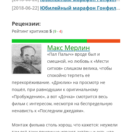
[2018-06-22]
Юбилейный марафон Гонфильма: Рождение «Дочки» — Интересности. Часть вторая
Рецензии:
Рейтинг критиков
5
(
9
-
4
)
Макс Мерлин
«Пал Палыч» вроде был и
смешной, но любовь к «Мести
ситхов» слишком велика, чтобы
спокойно терпеть её
перекорёживание. «Дрюлик» на просмотр не
пошёл, при равнодушии к оригинальному
«Пробуждению», а вот «Дочка» смотрится весь
фильм с интересом, несмотря на беспредельную
ненависть к «Последним джедаям».
Монтаж фильма столь хорош, что кажется: неужели
там всё-таки прилично играют актёры и есть что