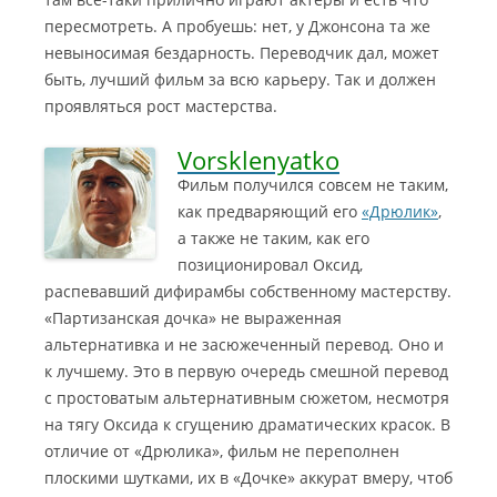
пересмотреть. А пробуешь: нет, у Джонсона та же
невыносимая бездарность. Переводчик дал, может
быть, лучший фильм за всю карьеру. Так и должен
проявляться рост мастерства.
Vorsklenyatko
Фильм получился совсем не таким,
как предваряющий его
«Дрюлик»
,
а также не таким, как его
позиционировал Оксид,
распевавший дифирамбы собственному мастерству.
«Партизанская дочка» не выраженная
альтернативка и не засюжеченный перевод. Оно и
к лучшему. Это в первую очередь смешной перевод
с простоватым альтернативным сюжетом, несмотря
на тягу Оксида к сгущению драматических красок.
В
отличие от «Дрюлика», фильм не переполнен
плоскими шутками, их в «Дочке» аккурат вмеру, чтоб