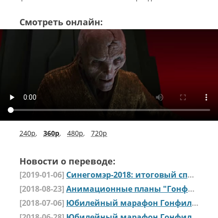
Смотреть онлайн:
240p
,
360p
,
480p
,
720p
Новости о переводе:
[2019-01-06]
Синегомэр-2018: итоговый список номинантов
[2018-08-23]
Анимационные планы "Гонфильма"
[2018-07-06]
Юбилейный марафон Гонфильма: Рождение «Дочки» — Интересности. Часть последняя
[2018-06-28]
Юбилейный марафон Гонфильма: Рождение «Дочки» — Интересности. Часть третья