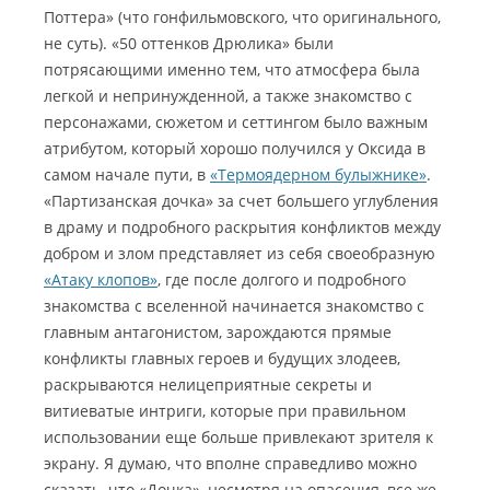
Поттера» (что гонфильмовского, что оригинального,
не суть). «50 оттенков Дрюлика» были
потрясающими именно тем, что атмосфера была
легкой и непринужденной, а также знакомство с
персонажами, сюжетом и сеттингом было важным
атрибутом, который хорошо получился у Оксида в
самом начале пути, в
«Термоядерном булыжнике»
.
«Партизанская дочка» за счет большего углубления
в драму и подробного раскрытия конфликтов между
добром и злом представляет из себя своеобразную
«Атаку клопов»
, где после долгого и подробного
знакомства с вселенной начинается знакомство с
главным антагонистом, зарождаются прямые
конфликты главных героев и будущих злодеев,
раскрываются нелицеприятные секреты и
витиеватые интриги, которые при правильном
использовании еще больше привлекают зрителя к
экрану. Я думаю, что вполне справедливо можно
сказать, что «Дочка», несмотря на опасения, все же