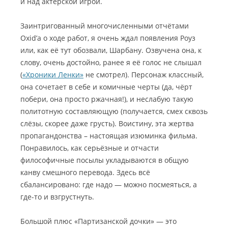
и над актёрской игрой.
Заинтригованный многочисленными отчётами
Оxid’а о ходе работ, я очень ждал появления Роуз
или, как её тут обозвали, Шарбану. Озвучена она, к
слову, очень достойно, ранее я её голос не слышал
(
«Хроники Ленки»
не смотрел). Персонаж классный,
она сочетает в себе и комичные черты (да, чёрт
побери, она просто ржачная!), и неслабую такую
политотную составляющую (получается, смех сквозь
слёзы, скорее даже грусть). Воистину, эта жертва
пропагандонства – настоящая изюминка фильма.
Понравилось, как серьёзные и отчасти
философичные посылы укладываются в общую
канву смешного перевода. Здесь всё
сбалансировано: где надо — можно посмеяться, а
где-то и взгрустнуть.
Большой плюс «Партизанской дочки» — это