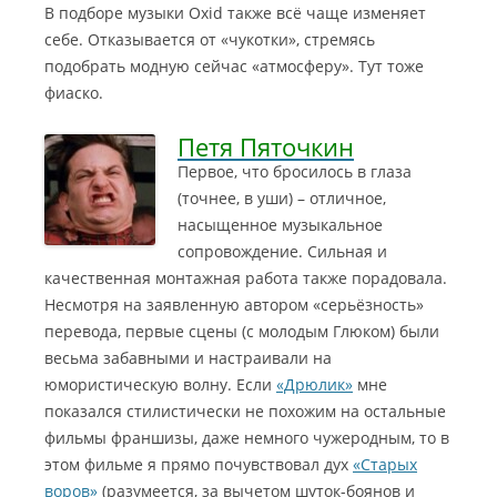
В подборе музыки Oxid также всё чаще изменяет
себе. Отказывается от «чукотки», стремясь
подобрать модную сейчас «атмосферу». Тут тоже
фиаско.
Петя Пяточкин
Первое, что бросилось в глаза
(точнее, в уши) – отличное,
насыщенное музыкальное
сопровождение. Сильная и
качественная монтажная работа также порадовала.
Несмотря на заявленную автором «серьёзность»
перевода, первые сцены (с молодым Глюком) были
весьма забавными и настраивали на
юмористическую волну.
Если
«Дрюлик»
мне
показался стилистически не похожим на остальные
фильмы франшизы, даже немного чужеродным, то в
этом фильме я прямо почувствовал дух
«Старых
воров»
(разумеется, за вычетом шуток-боянов и