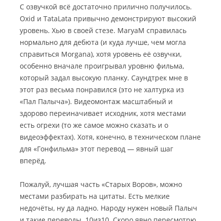
С озвучкой всё достаточно прилично получилось.
Oxid и TataLata привычно демонстрируют высокий
уровень. Хью в своей стезе. MaryaM справилась
нормально для дебюта (и куда лучше, чем могла
справиться Morgana), хотя уровень её озвучки,
особенно вначале проигрывал уровню фильма,
который задал высокую планку. Саундтрек мне в
этот раз весьма понравился (это не халтурка из
«Пал Палыча»). Видеомонтаж масштабный и
здорово переиначивает исходник, хотя местами
есть огрехи (то же самое можно сказать и о
видеоэффектах). Хотя, конечно, в техническом плане
для «Гонфильма» этот перевод — явный шаг
вперёд.
Пожалуй, лучшая часть «Старых Воров», можно
местами разбирать на цитаты. Есть мелкие
недочёты, ну да ладно. Народу нужен новый Палыч
и такие переводы. 10из10. Скоро явно пересмотрю.