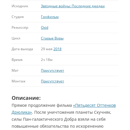
Исходник
Звёздные войны: Последние джедаи
Студия
Гонфильм
Режиссёр
Oxid
Цикл
Старые Воры
Дата выхода
29 мая
2018
Время
2ч 18м
Мат
Присутствует
Монтаж
Присутствует
Описание:
Прямое продолжение фильма
«Пятьдесят Оттенков
Дрюлика»
. После уничтожения планеты Скучняк,
силы Пан-галактического Добра взяли на себя
повышенные обязательства по искоренению