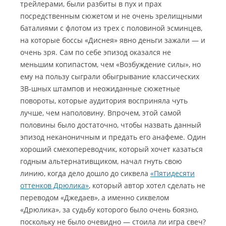
трейлерами, были разбиты в пух и прах
посредственным сюжетом и не очень зрелищными
баталиями с флотом из трех с половиной эсминцев,
на которые боссы «Диснея» явно деньги зажали — и
очень зря.
Сам по себе эпизод оказался не
меньшим копипастом, чем «Возбуждение силы», но
ему на пользу сыграли обыгрывание классических
ЗВ-шных штампов и неожиданные сюжетные
повороты, которые аудитория восприняла чуть
лучше, чем наполовину. Впрочем, этой самой
половины было достаточно, чтобы назвать данный
эпизод неканоничным и предать его анафеме. Один
хороший смехопереводчик, который хочет казаться
годным альтернативщиком, начал гнуть свою
линию, когда дело дошло до сиквела
«Пятидесяти
оттенков Дрюлика»
, который автор хотел сделать не
переводом «Джедаев», а именно сиквелом
«Дрюлика», за судьбу которого было очень боязно,
поскольку не было очевидно — стоила ли игра свеч?