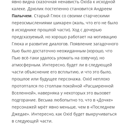
явно видна сказочная ненависть Oxidа к исходной
калеке. Дрюлик постепенно становится Андреем
Палычем
. Старый Глюк со своими старческими
переосмыслениями шикарен (жаль, что его не было
в исходнике прошлой части). Ход с дочерью
предсказуемый, но хорошо работает на мотивацию
Глюка и развитие диалогов. Появление загадочного
Хью было достаточно неожиданным (хорошо, что
Пью всё-таки удалось уломать на озвучку), но
атмосферным. Интересно, будет ли в следующей
части объяснение его всплытию, и что это было,
прошлое или будущее персонажа. Oxid неплохо
протоптался по столпам покойной «Расширенной
Вселенной», наверняка у некоторых это вызовет
подгорание. Весьма любопытно то, что в «Дочке»
персонажей мрёт явно меньше, чем в «Последнем
Джедае». Интересно, как Oxid будет выкручиваться
в следующей части.