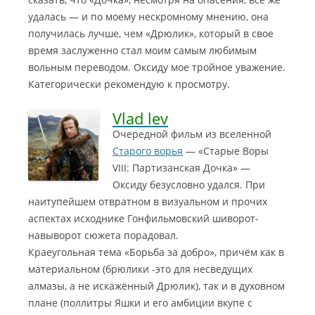
удалась — и по моему нескромному мнению, она
получилась лучше, чем «Дрюлик», который в свое
время заслуженно стал моим самым любимым
вольным переводом. Оксиду мое тройное уважение.
Категорически рекомендую к просмотру.
Vlad lev
Очередной фильм из вселенной
Старого ворья
— «Старые Воры
VIII: Партизанская Дочка» —
Оксиду безусловно удался. При
наитупейшем отвратном в визуальном и прочих
аспектах исходнике Гонфильмовский шиворот-
навыворот сюжета порадовал.
Краеугольная тема «Борьба за добро», причём как в
материальном (брюлики -это для несведущих
алмазы, а не искажённый Дрюлик), так и в духовном
плане (поллитры Яшки и его амбиции вкупе с