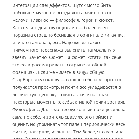
интеграции спецэффектов. Шуток могло быть
побольше, музон не всегда доставляет, но это
мелочи.
Главное — философия, герои и сюжет.
Касательно действующих лиц — более всего
поразила страшно бесившая в оригинале китаянка,
или кто там она здесь. Надо же, из такого
никчемного персонажа вылепить натуральную
звезду. Зачетно. Сюжет… а сюжет, кстати, так себе…
это если рассматривать в отрыве от общей
франшизы. Если же «иметь в виду» общую
СтарВоровскую канву — вполне себе комфортный
получается просмотр, и почти всё укладывается в
логическую цепочку… опять-таки, исключая
некоторые моменты (с субъективной точки зрения).
Философия… Да, тема про «условный палец» сильна
сама по себе, и зритель сразу же это поймет и
оценит, но упоминать тот палец периодически весь
фильм, наверное, излишне. Тем более, что картина