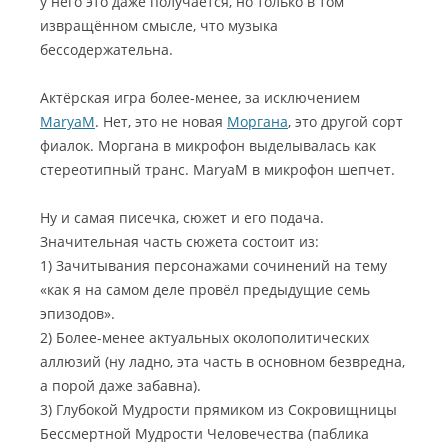
у него это даже получается, но только в том
извращённом смысле, что музыка
бессодержательна.
Актёрская игра более-менее, за исключением
MaryaM
. Нет, это не новая
Моргана
, это другой сорт
фиалок. Моргана в микрофон выделывалась как
стереотипный транс. MaryaM в микрофон шепчет.
Ну и самая писечка, сюжет и его подача.
Значительная часть сюжета состоит из:
1) Зачитывания персонажами сочинений на тему
«как я на самом деле провёл предыдущие семь
эпизодов».
2) Более-менее актуальных околополитических
аллюзий (ну ладно, эта часть в основном безвредна,
а порой даже забавна).
3) Глубокой Мудрости прямиком из Сокровищницы
Бессмертной Мудрости Человечества (паблика