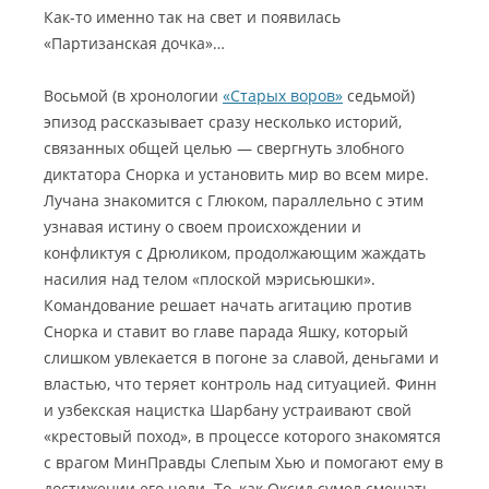
Как-то именно так на свет и появилась
«Партизанская дочка»…
Восьмой (в хронологии
«Старых воров»
седьмой)
эпизод рассказывает сразу несколько историй,
связанных общей целью — свергнуть злобного
диктатора Снорка и установить мир во всем мире.
Лучана знакомится с Глюком, параллельно с этим
узнавая истину о своем происхождении и
конфликтуя с Дрюликом, продолжающим жаждать
насилия над телом «плоской мэрисьюшки».
Командование решает начать агитацию против
Снорка и ставит во главе парада Яшку, который
слишком увлекается в погоне за славой, деньгами и
властью, что теряет контроль над ситуацией. Финн
и узбекская нацистка Шарбану устраивают свой
«крестовый поход», в процессе которого знакомятся
с врагом МинПравды Слепым Хью и помогают ему в
достижении его цели. То, как Оксид сумел смешать