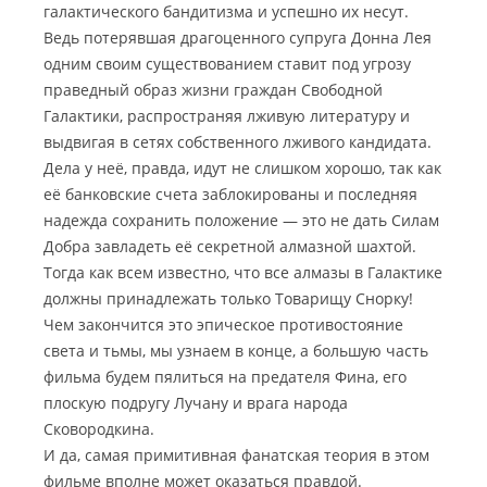
галактического бандитизма и успешно их несут.
Ведь потерявшая драгоценного супруга Донна Лея
одним своим существованием ставит под угрозу
праведный образ жизни граждан Свободной
Галактики
, распространяя лживую литературу и
выдвигая в сетях собственного лживого кандидата.
Дела у неё, правда, идут не слишком хорошо, так как
её банковские счета заблокированы и последняя
надежда сохранить положение — это не дать Силам
Добра завладеть её секретной алмазной шахтой.
Тогда как всем известно, что все алмазы в Галактике
должны принадлежать только Товарищу Снорку!
Чем закончится это эпическое противостояние
света и тьмы, мы узнаем в конце, а большую часть
фильма будем пялиться на предателя Фина, его
плоскую подругу Лучану и врага народа
Сковородкина.
И да, самая примитивная фанатская теория в этом
фильме вполне может оказаться правдой.