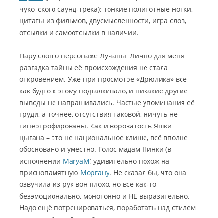
чукотского саунд-трека): тонкие политотные нотки,
цитаты из фильмов, двусмысленности, игра слов,
отсылки и самоотсылки в наличии.
Пару слов о персонаже Лучаны. Лично для меня
разгадка тайны её происхождения не стала
откровением. Уже при просмотре «Дрюлика» всё
как будто к этому подталкивало, и никакие другие
выводы не напрашивались. Частые упоминания её
груди, а точнее, отсутствия таковой, ничуть не
гипертрофированы. Как и вороватость Яшки-
цыгана – это не национальное клише, всё вполне
обосновано и уместно. Голос мадам Пинки (в
исполнении
МaryaМ
) удивительно похож на
приснопамятную
Моргану
. Не сказал бы, что она
озвучила из рук вон плохо, но всё как-то
безэмоционально, монотонно и НЕ выразительно.
Надо ещё потренироваться, поработать над стилем