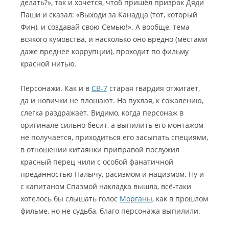
делать?», так и хочется, чтоб пришёл призрак Дяди
Паши и сказал: «Выходи за Канадца (тот, который
Фин), и создавай свою Семью!». А вообще, тема
всякого кумовства, и насколько оно вредно (местами
даже вреднее коррупции), проходит по фильму
красной нитью.
Персонажи. Как и в
СВ-7
старая гвардия отжигает,
да и новички не плошают. Но пухлая, к сожалению,
слегка раздражает. Видимо, когда персонаж в
оригинале сильно бесит, а выпилить его монтажом
не получается, приходиться его засыпать специями,
в отношении китаянки приправой послужил
красный перец чили с особой фанатичной
преданностью Палычу, расизмом и нацизмом. Ну и
с капитаном Спазмой накладка вышла, всё-таки
хотелось бы слышать голос
Морганы
, как в прошлом
фильме, но не судьба, благо персонажа выпилили.