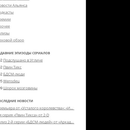
овости Альянса
одкасты
ремии
рочее
елизы
еховой обзор
ЕДАВНИЕ ЭПИЗОДЫ СЕРИАЛОВ
02
Подслушано в Угличе
02
Пвин Тикс
02
БДСМ-люди
05
Wensdeц
09
Шорох мозговины
ОСЛЕДНИЕ НОВОСТИ
Премьера от «Усталого королевства»: «Игорь начал»
я серия «Пвин Тикса» от 2-D
Релиз 2-й серии «БДСМ-людей» от «Аркада Фильм»