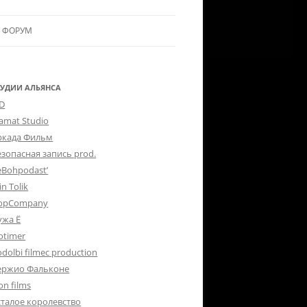
ФОРУМ
ЛЬЯНСУ
 В АЛЬЯНС
ТУДИИ АЛЬЯНСА
-D
ЛЬЯНСА
lamat Studio
ркада Фильм
езопасная запись prod.
eBohpodast’
in Tolik
opCompany
ужа Ё
otimer
dolbi filmec production
ержио Фальконе
on films
сталое королевство