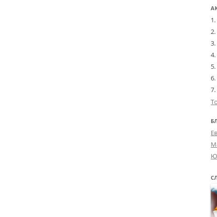
А
Т
Б
Е
М
Ю
С