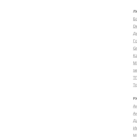
Л
Б
D
Д
Г
Gr
К
М
s
Т
Т
Р
А
А
Д
И
М