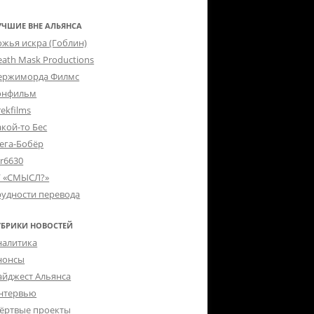
УЧШИЕ ВНЕ АЛЬЯНСА
ожья искра (Гоблин)
eath Mask Productions
ержиморда Филмс
онфильм
ekfilms
акой-то Бес
ега-Бобёр
er6630
Г «СМЫСЛ?»
рудности перевода
УБРИКИ НОВОСТЕЙ
налитика
нонсы
айджест Альянса
нтервью
ёртвые проекты