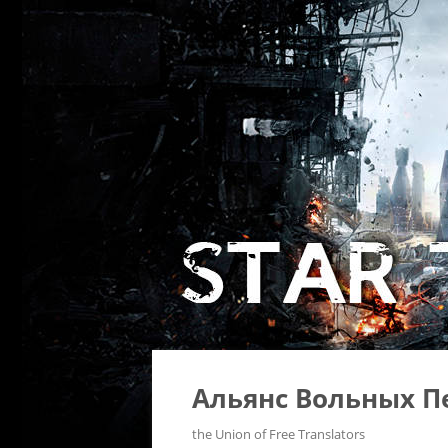
Альянс Вольных П
the Union of Free Translators