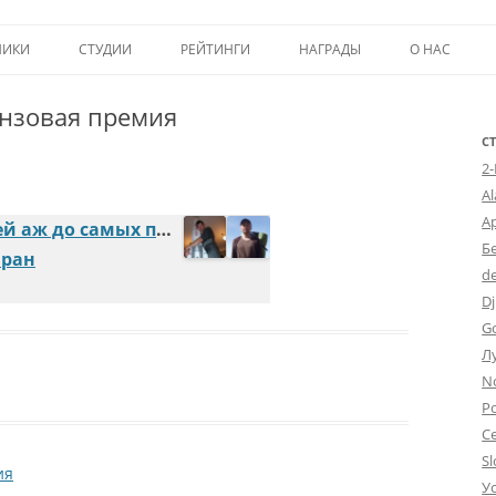
Перейти к содержимому
НИКИ
СТУДИИ
РЕЙТИНГИ
НАГРАДЫ
О НАС
ТОП-50
ПОМОЩЬ А
нзовая прeмия
КРИТИКА
ВСТУПЛЕНИЕ
С
2
ИСТОРИЯ А
A
А
Стричка-бричка волосей аж до самых поясей
Б
аран
d
Dj
G
Л
N
Po
С
Sl
ия
У