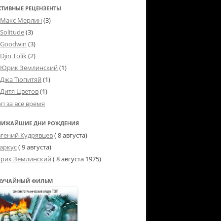
КТИВНЫЕ РЕЦЕНЗЕНТЫ
Макс Мерлин
(3)
Solitude
(3)
Goodwin
(3)
Djin Tolik
(2)
Юрик Землинский
(1)
Джа Тюпитяй
(1)
Дитя Цветов
(1)
оп за всё время
ЛИЖАЙШИЕ ДНИ РОЖДЕНИЯ
вгений Кудрявцев
( 8 августа)
аркус
( 9 августа)
рик Землинский
(
8 августа 1975
)
ЛУЧАЙНЫЙ ФИЛЬМ