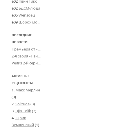
e02
Пвин Тикс
e02
БДСМ-люди
e05
Wensdeц
e09
Шорох мозговины
ПОСЛЕДНИЕ
НОВОСТИ
Премьера от «Усталого королевства»: «Игорь начал»
2-я серия «Пвин Тикса» от 2-D
Релиз 2-й серии «БДСМ-людей» от «Аркада Фильм»
АКТИВНЫЕ
РЕЦЕНЗЕНТЫ
Макс Мерлин
(3)
Solitude
(3)
Djin Tolik
(2)
Юрик
Землинский
(1)