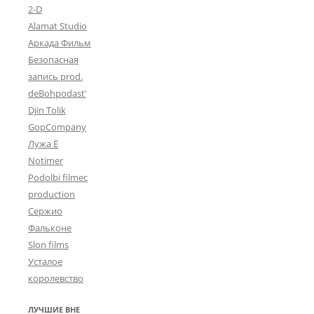
2-D
Alamat Studio
Аркада Фильм
Безопасная
запись prod.
deBohpodast’
Djin Tolik
GopCompany
Лужа Ё
Notimer
Podolbi filmec
production
Сержио
Фальконе
Slon films
Усталое
королевство
ЛУЧШИЕ ВНЕ