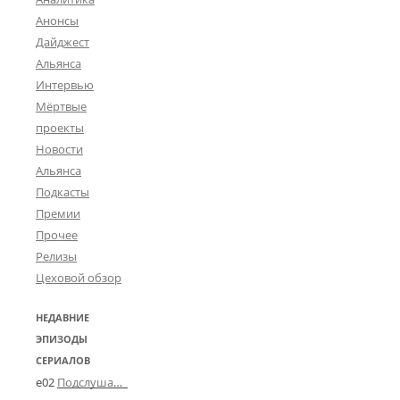
Анонсы
Дайджест
Альянса
Интервью
Мёртвые
проекты
Новости
Альянса
Подкасты
Премии
Прочее
Релизы
Цеховой обзор
НЕДАВНИЕ
ЭПИЗОДЫ
СЕРИАЛОВ
e02
Подслушано в Угличе