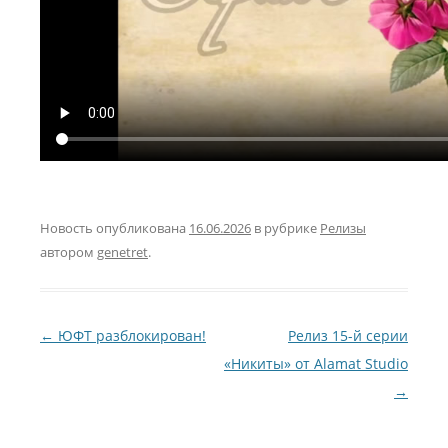
Новость опубликована
16.06.2026
в рубрике
Релизы
автором
genetret
.
Навигация по записям
←
ЮФТ разблокирован!
Релиз 15-й серии
«Никиты» от Alamat Studio
→