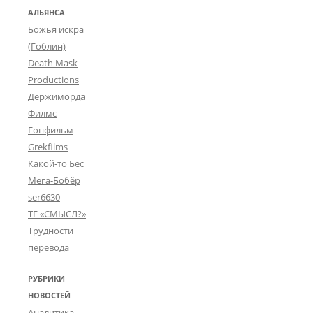
АЛЬЯНСА
Божья искра
(Гоблин)
Death Mask
Productions
Держиморда
Филмс
Гонфильм
Grekfilms
Какой-то Бес
Мега-Бобёр
ser6630
ТГ «СМЫСЛ?»
Трудности
перевода
РУБРИКИ
НОВОСТЕЙ
Аналитика